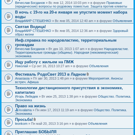
Вячеслав Богданов
» Вс янв 12, 2014 10:03 pm » в форуме
Правовые
(юридические) вопросы по родовому поместью. Защита против клеветы
В ночь с 19-го на 20-е января не упустите момент набора
воды
ВладиМИР СТЕШЕНКО
» Вс янв 05, 2014 12:40 am » в форуме
Объявления
Святая Водица!
ВладиМИР СТЕШЕНКО
» Вс янв 05, 2014 12:36 am » в форуме
Здоровый
образ жизни
Инф.справка по народовластию, территориальным
громадам
Вячеслав Богданов
» Вт дек 10, 2013 1:07 am » в форуме
Народовластие.
Территориальные громады (общины). Народная (некоммерческая)
экономика
Ищу работу с жильем на ПМЖ
Николай
» Ср окт 16, 2013 10:27 am » в форуме
Объявления
Фестиваль РодоСвет 2013 в Ладном
В
Anastasia
» Пт авг 30, 2013 1:48 pm » в форуме
Мероприятия. Анонсы
л
встреч. Афиша
о
Технологии дистанционного присутствия в экономике,
ж
капитализ
е
н
Игорь Лебедев
» Вт июн 25, 2013 1:38 pm » в форуме
Общество. Политика.
и
Экономика
я
Право на жизнь
kvalama
» Пн июн 17, 2013 11:19 am » в форуме
Общество. Политика.
Д
Экономика
а
Просьба!
н
В
leonkom
» Пн май 20, 2013 3:16 pm » в форуме
Объявления
н
л
а
о
я
Приглашаю БОБЫЛЯ
ж
т