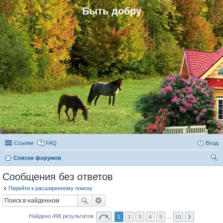
Быть добру
Ссылки
FAQ
Вход
Список форумов
ои
Сообщения без ответов
ск
Перейти к расширенному поиску
Найдено 498 результатов
1
2
3
4
5
…
10