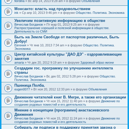
fiordina
» Вс апр 14, 2013 9:28 am » в форуме
Объявления
е
е
н
м
Монсанто: власть над продовольствием
и
а
я
ink
» Ср апр 10, 2013 9:46 pm » в форуме
Общество. Политика. Экономика
с
о
Увеличим позитивную информацию в обществе
д
е
Вячеслав Богданов
» Пт мар 01, 2013 9:25 am » в форуме
р
Распространение хорошей и полезной информации в обществе.
ж
Деятельность со СМИ
и
Быть на Земле Свободе от паспортов различных, Быть
т
Добру!
о
п
Евгения
» Чт янв 10, 2013 7:34 am » в форуме
Общество. Политика.
р
Экономика
о
Центр китайской культуры "ДАО ДЭ" - оздоравливающие
с
занятия
.
amaria
» Чт дек 20, 2012 9:19 am » в форуме
Здоровый образ жизни
Создадим гос. программу по улучшению интеллекта
страны
Вячеслав Богданов
» Вс дек 02, 2012 5:28 pm » в форуме
Общество.
Политика. Экономика
Пшеница Полба.
eugen0077
» Вт ноя 20, 2012 12:33 pm » в форуме
Объявления
Движение читателей книг В. Мегре, а также его организации
Вячеслав Богданов
» Чт ноя 15, 2012 11:40 pm » в форуме
Движение по
созданию родовых поместий и его деятельность
Мнение о концепции (программе) анастасиевского
Движения
Вячеслав Богданов
» Чт ноя 15, 2012 11:24 pm » в форуме
Движение по
созданию родовых поместий и его деятельность
Собирать ли подписи в поддержку принятия закона о