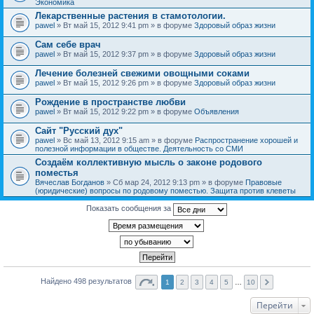
Экономика
Лекарственные растения в стамотологии.
pawel
» Вт май 15, 2012 9:41 pm » в форуме
Здоровый образ жизни
Сам себе врач
pawel
» Вт май 15, 2012 9:37 pm » в форуме
Здоровый образ жизни
Лечение болезней свежими овощными соками
pawel
» Вт май 15, 2012 9:26 pm » в форуме
Здоровый образ жизни
Рождение в пространстве любви
pawel
» Вт май 15, 2012 9:22 pm » в форуме
Объявления
Сайт "Русский дух"
pawel
» Вс май 13, 2012 9:15 am » в форуме
Распространение хорошей и
полезной информации в обществе. Деятельность со СМИ
Создаём коллективную мысль о законе родового
поместья
Вячеслав Богданов
» Сб мар 24, 2012 9:13 pm » в форуме
Правовые
(юридические) вопросы по родовому поместью. Защита против клеветы
Показать сообщения за
Найдено 498 результатов
1
2
3
4
5
…
10
Перейти