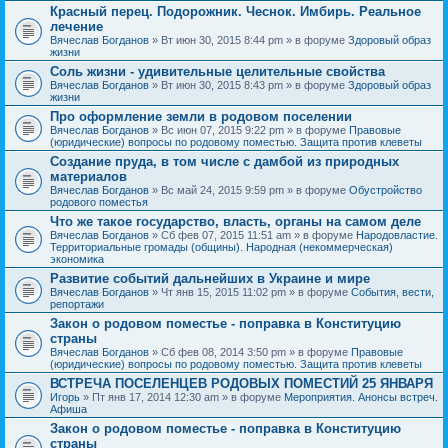
Красный перец. Подорожник. Чеснок. Имбирь. Реальное
лечение
Вячеслав Богданов
» Вт июн 30, 2015 8:44 pm » в форуме
Здоровый образ
жизни
Соль жизни - удивительные целительные свойства
Вячеслав Богданов
» Вт июн 30, 2015 8:43 pm » в форуме
Здоровый образ
жизни
Про оформление земли в родовом поселении
Вячеслав Богданов
» Вс июн 07, 2015 9:22 pm » в форуме
Правовые
(юридические) вопросы по родовому поместью. Защита против клеветы
Создание пруда, в том числе с дамбой из природных
материалов
Вячеслав Богданов
» Вс май 24, 2015 9:59 pm » в форуме
Обустройство
родового поместья
Что же такое государство, власть, органы на самом деле
Вячеслав Богданов
» Сб фев 07, 2015 11:51 am » в форуме
Народовластие.
Территориальные громады (общины). Народная (некоммерческая)
экономика
Развитие событий дальнейших в Украине и мире
Вячеслав Богданов
» Чт янв 15, 2015 11:02 pm » в форуме
События, вести,
репортажи
Закон о родовом поместье - поправка в Конституцию
страны
Вячеслав Богданов
» Сб фев 08, 2014 3:50 pm » в форуме
Правовые
(юридические) вопросы по родовому поместью. Защита против клеветы
ВСТРЕЧА ПОСЕЛЕНЦЕВ РОДОВЫХ ПОМЕСТИЙ 25 ЯНВАРЯ
Игорь
» Пт янв 17, 2014 12:30 am » в форуме
Мероприятия. Анонсы встреч.
Афиша
Закон о родовом поместье - поправка в Конституцию
страны