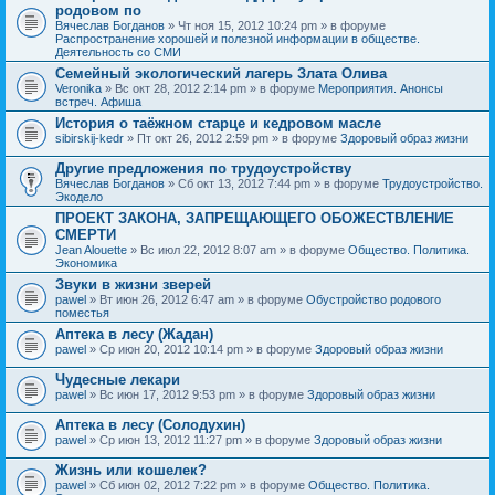
родовом по
Вячеслав Богданов
» Чт ноя 15, 2012 10:24 pm » в форуме
Распространение хорошей и полезной информации в обществе.
Деятельность со СМИ
Семейный экологический лагерь Злата Олива
Veronika
» Вс окт 28, 2012 2:14 pm » в форуме
Мероприятия. Анонсы
встреч. Афиша
История о таёжном старце и кедровом масле
sibirskij-kedr
» Пт окт 26, 2012 2:59 pm » в форуме
Здоровый образ жизни
Другие предложения по трудоустройству
Вячеслав Богданов
» Сб окт 13, 2012 7:44 pm » в форуме
Трудоустройство.
Экодело
ПРОЕКТ ЗАКОНА, ЗАПРЕЩАЮЩЕГО ОБОЖЕСТВЛЕНИЕ
СМЕРТИ
Jean Alouette
» Вс июл 22, 2012 8:07 am » в форуме
Общество. Политика.
Экономика
Звуки в жизни зверей
pawel
» Вт июн 26, 2012 6:47 am » в форуме
Обустройство родового
поместья
Аптека в лесу (Жадан)
pawel
» Ср июн 20, 2012 10:14 pm » в форуме
Здоровый образ жизни
Чудесные лекари
pawel
» Вс июн 17, 2012 9:53 pm » в форуме
Здоровый образ жизни
Аптека в лесу (Солодухин)
pawel
» Ср июн 13, 2012 11:27 pm » в форуме
Здоровый образ жизни
Жизнь или кошелек?
pawel
» Сб июн 02, 2012 7:22 pm » в форуме
Общество. Политика.