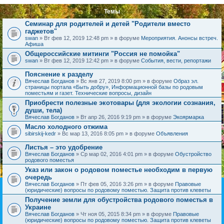
Темы
Семинар для родителей и детей "Родители вместо
гаджетов"
swan
» Вт фев 12, 2019 12:48 pm » в форуме
Мероприятия. Анонсы встреч.
Афиша
Общероссийские митинги "Россия не помойка"
swan
» Вт фев 12, 2019 12:42 pm » в форуме
События, вести, репортажи
Пояснение к разделу
Вячеслав Богданов
» Вс янв 27, 2019 8:00 pm » в форуме
Образ эл.
страницы портала «Быть добру», Информационной базы по родовым
поместьям и газет. Технические вопросы, дизайн
Приобрести полезные экотовары (для экологии сознания,
души, тела)
Вячеслав Богданов
» Вт апр 26, 2016 9:19 pm » в форуме
Экоярмарка
Масло холодного отжима
sibirskij-kedr
» Вс мар 13, 2016 8:05 pm » в форуме
Объявления
Листья – это удобрение
Вячеслав Богданов
» Ср мар 02, 2016 4:01 pm » в форуме
Обустройство
родового поместья
Указ или закон о родовом поместье необходим в первую
очередь
Вячеслав Богданов
» Пт фев 05, 2016 3:26 pm » в форуме
Правовые
(юридические) вопросы по родовому поместью. Защита против клеветы
Получение земли для обустройства родового поместья в
Украине
Вячеслав Богданов
» Чт ноя 05, 2015 8:34 pm » в форуме
Правовые
(юридические) вопросы по родовому поместью. Защита против клеветы