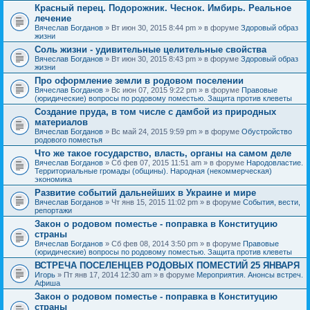
Красный перец. Подорожник. Чеснок. Имбирь. Реальное
лечение
Вячеслав Богданов
» Вт июн 30, 2015 8:44 pm » в форуме
Здоровый образ
жизни
Соль жизни - удивительные целительные свойства
Вячеслав Богданов
» Вт июн 30, 2015 8:43 pm » в форуме
Здоровый образ
жизни
Про оформление земли в родовом поселении
Вячеслав Богданов
» Вс июн 07, 2015 9:22 pm » в форуме
Правовые
(юридические) вопросы по родовому поместью. Защита против клеветы
Создание пруда, в том числе с дамбой из природных
материалов
Вячеслав Богданов
» Вс май 24, 2015 9:59 pm » в форуме
Обустройство
родового поместья
Что же такое государство, власть, органы на самом деле
Вячеслав Богданов
» Сб фев 07, 2015 11:51 am » в форуме
Народовластие.
Территориальные громады (общины). Народная (некоммерческая)
экономика
Развитие событий дальнейших в Украине и мире
Вячеслав Богданов
» Чт янв 15, 2015 11:02 pm » в форуме
События, вести,
репортажи
Закон о родовом поместье - поправка в Конституцию
страны
Вячеслав Богданов
» Сб фев 08, 2014 3:50 pm » в форуме
Правовые
(юридические) вопросы по родовому поместью. Защита против клеветы
ВСТРЕЧА ПОСЕЛЕНЦЕВ РОДОВЫХ ПОМЕСТИЙ 25 ЯНВАРЯ
Игорь
» Пт янв 17, 2014 12:30 am » в форуме
Мероприятия. Анонсы встреч.
Афиша
Закон о родовом поместье - поправка в Конституцию
страны