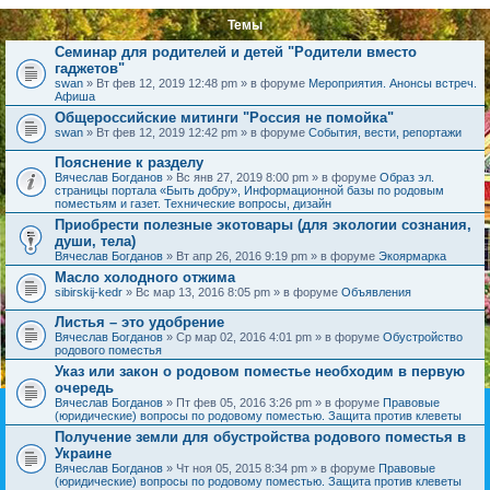
Темы
Семинар для родителей и детей "Родители вместо
гаджетов"
swan
» Вт фев 12, 2019 12:48 pm » в форуме
Мероприятия. Анонсы встреч.
Афиша
Общероссийские митинги "Россия не помойка"
swan
» Вт фев 12, 2019 12:42 pm » в форуме
События, вести, репортажи
Пояснение к разделу
Вячеслав Богданов
» Вс янв 27, 2019 8:00 pm » в форуме
Образ эл.
страницы портала «Быть добру», Информационной базы по родовым
поместьям и газет. Технические вопросы, дизайн
Приобрести полезные экотовары (для экологии сознания,
души, тела)
Вячеслав Богданов
» Вт апр 26, 2016 9:19 pm » в форуме
Экоярмарка
Масло холодного отжима
sibirskij-kedr
» Вс мар 13, 2016 8:05 pm » в форуме
Объявления
Листья – это удобрение
Вячеслав Богданов
» Ср мар 02, 2016 4:01 pm » в форуме
Обустройство
родового поместья
Указ или закон о родовом поместье необходим в первую
очередь
Вячеслав Богданов
» Пт фев 05, 2016 3:26 pm » в форуме
Правовые
(юридические) вопросы по родовому поместью. Защита против клеветы
Получение земли для обустройства родового поместья в
Украине
Вячеслав Богданов
» Чт ноя 05, 2015 8:34 pm » в форуме
Правовые
(юридические) вопросы по родовому поместью. Защита против клеветы