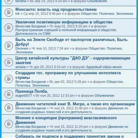
fiordina
» Вс апр 14, 2013 9:28 am » в форуме
Объявления
е
е
н
м
Монсанто: власть над продовольствием
и
а
я
ink
» Ср апр 10, 2013 9:46 pm » в форуме
Общество. Политика. Экономика
с
о
Увеличим позитивную информацию в обществе
д
е
Вячеслав Богданов
» Пт мар 01, 2013 9:25 am » в форуме
р
Распространение хорошей и полезной информации в обществе.
ж
Деятельность со СМИ
и
Быть на Земле Свободе от паспортов различных, Быть
т
Добру!
о
п
Евгения
» Чт янв 10, 2013 7:34 am » в форуме
Общество. Политика.
р
Экономика
о
Центр китайской культуры "ДАО ДЭ" - оздоравливающие
с
занятия
.
amaria
» Чт дек 20, 2012 9:19 am » в форуме
Здоровый образ жизни
Создадим гос. программу по улучшению интеллекта
страны
Вячеслав Богданов
» Вс дек 02, 2012 5:28 pm » в форуме
Общество.
Политика. Экономика
Пшеница Полба.
eugen0077
» Вт ноя 20, 2012 12:33 pm » в форуме
Объявления
Движение читателей книг В. Мегре, а также его организации
Вячеслав Богданов
» Чт ноя 15, 2012 11:40 pm » в форуме
Движение по
созданию родовых поместий и его деятельность
Мнение о концепции (программе) анастасиевского
Движения
Вячеслав Богданов
» Чт ноя 15, 2012 11:24 pm » в форуме
Движение по
созданию родовых поместий и его деятельность
Собирать ли подписи в поддержку принятия закона о