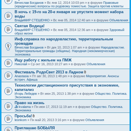
Вячеслав Богданов
» Вс янв 12, 2014 10:03 pm » в форуме
Правовые
(юридические) вопросы по родовому поместью. Защита против клеветы
В ночь с 19-го на 20-е января не упустите момент набора
воды
ВладиМИР СТЕШЕНКО
» Вс янв 05, 2014 12:40 am » в форуме
Объявления
Святая Водица!
ВладиМИР СТЕШЕНКО
» Вс янв 05, 2014 12:36 am » в форуме
Здоровый
образ жизни
Инф.справка по народовластию, территориальным
громадам
Вячеслав Богданов
» Вт дек 10, 2013 1:07 am » в форуме
Народовластие.
Территориальные громады (общины). Народная (некоммерческая)
экономика
Ищу работу с жильем на ПМЖ
Николай
» Ср окт 16, 2013 10:27 am » в форуме
Объявления
Фестиваль РодоСвет 2013 в Ладном
В
Anastasia
» Пт авг 30, 2013 1:48 pm » в форуме
Мероприятия. Анонсы
л
встреч. Афиша
о
Технологии дистанционного присутствия в экономике,
ж
капитализ
е
н
Игорь Лебедев
» Вт июн 25, 2013 1:38 pm » в форуме
Общество. Политика.
и
Экономика
я
Право на жизнь
kvalama
» Пн июн 17, 2013 11:19 am » в форуме
Общество. Политика.
Д
Экономика
а
Просьба!
н
В
leonkom
» Пн май 20, 2013 3:16 pm » в форуме
Объявления
н
л
а
о
я
Приглашаю БОБЫЛЯ
ж
т