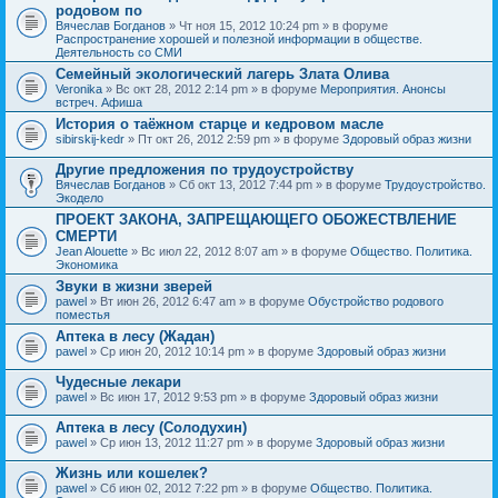
родовом по
Вячеслав Богданов
» Чт ноя 15, 2012 10:24 pm » в форуме
Распространение хорошей и полезной информации в обществе.
Деятельность со СМИ
Семейный экологический лагерь Злата Олива
Veronika
» Вс окт 28, 2012 2:14 pm » в форуме
Мероприятия. Анонсы
встреч. Афиша
История о таёжном старце и кедровом масле
sibirskij-kedr
» Пт окт 26, 2012 2:59 pm » в форуме
Здоровый образ жизни
Другие предложения по трудоустройству
Вячеслав Богданов
» Сб окт 13, 2012 7:44 pm » в форуме
Трудоустройство.
Экодело
ПРОЕКТ ЗАКОНА, ЗАПРЕЩАЮЩЕГО ОБОЖЕСТВЛЕНИЕ
СМЕРТИ
Jean Alouette
» Вс июл 22, 2012 8:07 am » в форуме
Общество. Политика.
Экономика
Звуки в жизни зверей
pawel
» Вт июн 26, 2012 6:47 am » в форуме
Обустройство родового
поместья
Аптека в лесу (Жадан)
pawel
» Ср июн 20, 2012 10:14 pm » в форуме
Здоровый образ жизни
Чудесные лекари
pawel
» Вс июн 17, 2012 9:53 pm » в форуме
Здоровый образ жизни
Аптека в лесу (Солодухин)
pawel
» Ср июн 13, 2012 11:27 pm » в форуме
Здоровый образ жизни
Жизнь или кошелек?
pawel
» Сб июн 02, 2012 7:22 pm » в форуме
Общество. Политика.