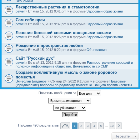
Экономика
Лекарственные растения в стамотологии.
pawel
» Вт май 15, 2012 9:41 pm » в форуме
Здоровый образ жизни
Сам себе врач
pawel
» Вт май 15, 2012 9:37 pm » в форуме
Здоровый образ жизни
Лечение болезней свежими овощными соками
pawel
» Вт май 15, 2012 9:26 pm » в форуме
Здоровый образ жизни
Рождение в пространстве любви
pawel
» Вт май 15, 2012 9:22 pm » в форуме
Объявления
Сайт "Русский дух"
pawel
» Вс май 13, 2012 9:15 am » в форуме
Распространение хорошей и
полезной информации в обществе. Деятельность со СМИ
Создаём коллективную мысль о законе родового
поместья
Вячеслав Богданов
» Сб мар 24, 2012 9:13 pm » в форуме
Правовые
(юридические) вопросы по родовому поместью. Защита против клеветы
Показать сообщения за
Найдено 498 результатов
1
2
3
4
5
…
10
Перейти