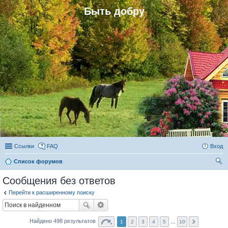
Быть добру
Ссылки
FAQ
Вход
Список форумов
ои
Сообщения без ответов
ск
Перейти к расширенному поиску
Найдено 498 результатов
1
2
3
4
5
…
10