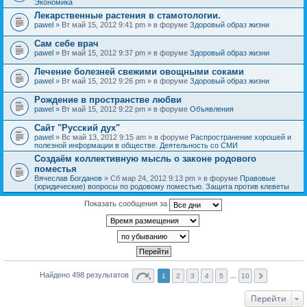
Экономика
Лекарственные растения в стамотологии.
pawel
» Вт май 15, 2012 9:41 pm » в форуме
Здоровый образ жизни
Сам себе врач
pawel
» Вт май 15, 2012 9:37 pm » в форуме
Здоровый образ жизни
Лечение болезней свежими овощными соками
pawel
» Вт май 15, 2012 9:26 pm » в форуме
Здоровый образ жизни
Рождение в пространстве любви
pawel
» Вт май 15, 2012 9:22 pm » в форуме
Объявления
Сайт "Русский дух"
pawel
» Вс май 13, 2012 9:15 am » в форуме
Распространение хорошей и
полезной информации в обществе. Деятельность со СМИ
Создаём коллективную мысль о законе родового
поместья
Вячеслав Богданов
» Сб мар 24, 2012 9:13 pm » в форуме
Правовые
(юридические) вопросы по родовому поместью. Защита против клеветы
Показать сообщения за
Найдено 498 результатов
1
2
3
4
5
…
10
Перейти