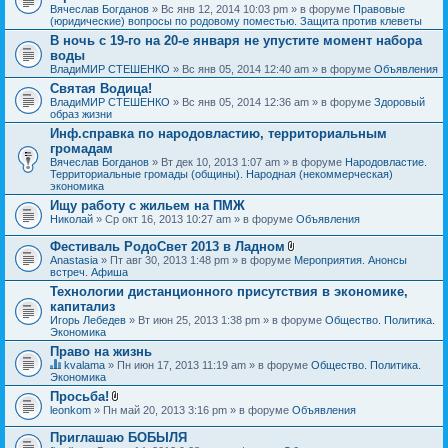
Вячеслав Богданов
» Вс янв 12, 2014 10:03 pm » в форуме
Правовые
(юридические) вопросы по родовому поместью. Защита против клеветы
В ночь с 19-го на 20-е января не упустите момент набора
воды
ВладиМИР СТЕШЕНКО
» Вс янв 05, 2014 12:40 am » в форуме
Объявления
Святая Водица!
ВладиМИР СТЕШЕНКО
» Вс янв 05, 2014 12:36 am » в форуме
Здоровый
образ жизни
Инф.справка по народовластию, территориальным
громадам
Вячеслав Богданов
» Вт дек 10, 2013 1:07 am » в форуме
Народовластие.
Территориальные громады (общины). Народная (некоммерческая)
экономика
Ищу работу с жильем на ПМЖ
Николай
» Ср окт 16, 2013 10:27 am » в форуме
Объявления
Фестиваль РодоСвет 2013 в Ладном
В
Anastasia
» Пт авг 30, 2013 1:48 pm » в форуме
Мероприятия. Анонсы
л
встреч. Афиша
о
Технологии дистанционного присутствия в экономике,
ж
капитализ
е
н
Игорь Лебедев
» Вт июн 25, 2013 1:38 pm » в форуме
Общество. Политика.
и
Экономика
я
Право на жизнь
kvalama
» Пн июн 17, 2013 11:19 am » в форуме
Общество. Политика.
Д
Экономика
а
Просьба!
н
В
leonkom
» Пн май 20, 2013 3:16 pm » в форуме
Объявления
н
л
а
о
я
Приглашаю БОБЫЛЯ
ж
т