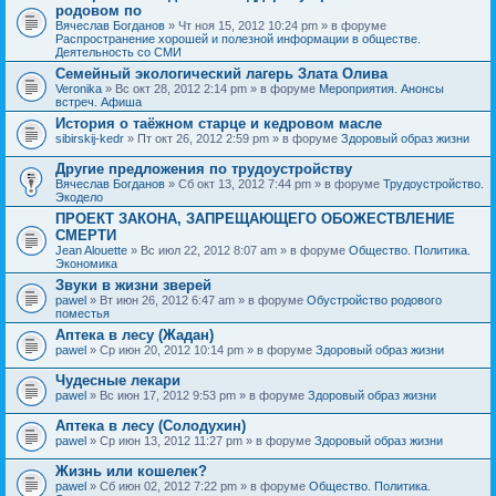
родовом по
Вячеслав Богданов
» Чт ноя 15, 2012 10:24 pm » в форуме
Распространение хорошей и полезной информации в обществе.
Деятельность со СМИ
Семейный экологический лагерь Злата Олива
Veronika
» Вс окт 28, 2012 2:14 pm » в форуме
Мероприятия. Анонсы
встреч. Афиша
История о таёжном старце и кедровом масле
sibirskij-kedr
» Пт окт 26, 2012 2:59 pm » в форуме
Здоровый образ жизни
Другие предложения по трудоустройству
Вячеслав Богданов
» Сб окт 13, 2012 7:44 pm » в форуме
Трудоустройство.
Экодело
ПРОЕКТ ЗАКОНА, ЗАПРЕЩАЮЩЕГО ОБОЖЕСТВЛЕНИЕ
СМЕРТИ
Jean Alouette
» Вс июл 22, 2012 8:07 am » в форуме
Общество. Политика.
Экономика
Звуки в жизни зверей
pawel
» Вт июн 26, 2012 6:47 am » в форуме
Обустройство родового
поместья
Аптека в лесу (Жадан)
pawel
» Ср июн 20, 2012 10:14 pm » в форуме
Здоровый образ жизни
Чудесные лекари
pawel
» Вс июн 17, 2012 9:53 pm » в форуме
Здоровый образ жизни
Аптека в лесу (Солодухин)
pawel
» Ср июн 13, 2012 11:27 pm » в форуме
Здоровый образ жизни
Жизнь или кошелек?
pawel
» Сб июн 02, 2012 7:22 pm » в форуме
Общество. Политика.