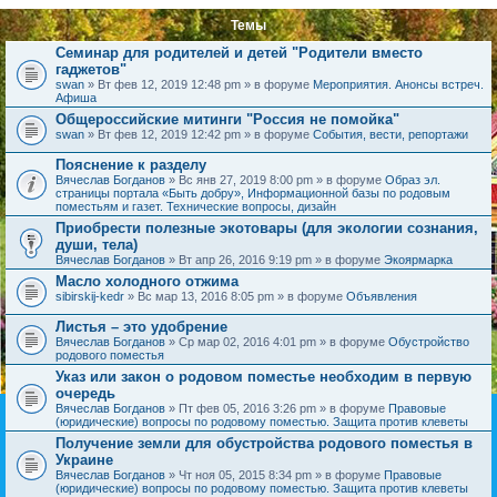
Темы
Семинар для родителей и детей "Родители вместо
гаджетов"
swan
» Вт фев 12, 2019 12:48 pm » в форуме
Мероприятия. Анонсы встреч.
Афиша
Общероссийские митинги "Россия не помойка"
swan
» Вт фев 12, 2019 12:42 pm » в форуме
События, вести, репортажи
Пояснение к разделу
Вячеслав Богданов
» Вс янв 27, 2019 8:00 pm » в форуме
Образ эл.
страницы портала «Быть добру», Информационной базы по родовым
поместьям и газет. Технические вопросы, дизайн
Приобрести полезные экотовары (для экологии сознания,
души, тела)
Вячеслав Богданов
» Вт апр 26, 2016 9:19 pm » в форуме
Экоярмарка
Масло холодного отжима
sibirskij-kedr
» Вс мар 13, 2016 8:05 pm » в форуме
Объявления
Листья – это удобрение
Вячеслав Богданов
» Ср мар 02, 2016 4:01 pm » в форуме
Обустройство
родового поместья
Указ или закон о родовом поместье необходим в первую
очередь
Вячеслав Богданов
» Пт фев 05, 2016 3:26 pm » в форуме
Правовые
(юридические) вопросы по родовому поместью. Защита против клеветы
Получение земли для обустройства родового поместья в
Украине
Вячеслав Богданов
» Чт ноя 05, 2015 8:34 pm » в форуме
Правовые
(юридические) вопросы по родовому поместью. Защита против клеветы