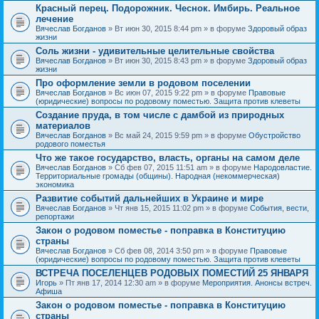
Красный перец. Подорожник. Чеснок. Имбирь. Реальное
лечение
Вячеслав Богданов
» Вт июн 30, 2015 8:44 pm » в форуме
Здоровый образ
жизни
Соль жизни - удивительные целительные свойства
Вячеслав Богданов
» Вт июн 30, 2015 8:43 pm » в форуме
Здоровый образ
жизни
Про оформление земли в родовом поселении
Вячеслав Богданов
» Вс июн 07, 2015 9:22 pm » в форуме
Правовые
(юридические) вопросы по родовому поместью. Защита против клеветы
Создание пруда, в том числе с дамбой из природных
материалов
Вячеслав Богданов
» Вс май 24, 2015 9:59 pm » в форуме
Обустройство
родового поместья
Что же такое государство, власть, органы на самом деле
Вячеслав Богданов
» Сб фев 07, 2015 11:51 am » в форуме
Народовластие.
Территориальные громады (общины). Народная (некоммерческая)
экономика
Развитие событий дальнейших в Украине и мире
Вячеслав Богданов
» Чт янв 15, 2015 11:02 pm » в форуме
События, вести,
репортажи
Закон о родовом поместье - поправка в Конституцию
страны
Вячеслав Богданов
» Сб фев 08, 2014 3:50 pm » в форуме
Правовые
(юридические) вопросы по родовому поместью. Защита против клеветы
ВСТРЕЧА ПОСЕЛЕНЦЕВ РОДОВЫХ ПОМЕСТИЙ 25 ЯНВАРЯ
Игорь
» Пт янв 17, 2014 12:30 am » в форуме
Мероприятия. Анонсы встреч.
Афиша
Закон о родовом поместье - поправка в Конституцию
страны