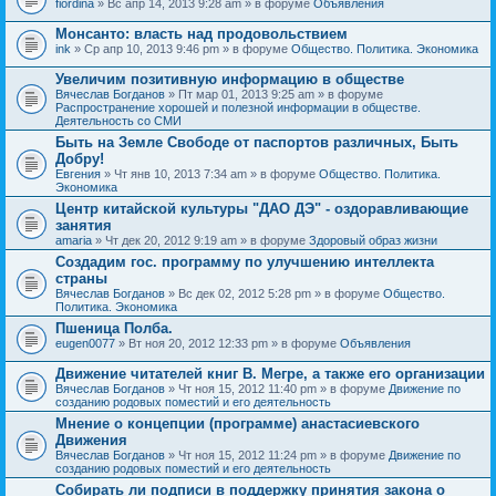
fiordina
» Вс апр 14, 2013 9:28 am » в форуме
Объявления
е
е
н
м
Монсанто: власть над продовольствием
и
а
я
ink
» Ср апр 10, 2013 9:46 pm » в форуме
Общество. Политика. Экономика
с
о
Увеличим позитивную информацию в обществе
д
е
Вячеслав Богданов
» Пт мар 01, 2013 9:25 am » в форуме
р
Распространение хорошей и полезной информации в обществе.
ж
Деятельность со СМИ
и
Быть на Земле Свободе от паспортов различных, Быть
т
Добру!
о
п
Евгения
» Чт янв 10, 2013 7:34 am » в форуме
Общество. Политика.
р
Экономика
о
Центр китайской культуры "ДАО ДЭ" - оздоравливающие
с
занятия
.
amaria
» Чт дек 20, 2012 9:19 am » в форуме
Здоровый образ жизни
Создадим гос. программу по улучшению интеллекта
страны
Вячеслав Богданов
» Вс дек 02, 2012 5:28 pm » в форуме
Общество.
Политика. Экономика
Пшеница Полба.
eugen0077
» Вт ноя 20, 2012 12:33 pm » в форуме
Объявления
Движение читателей книг В. Мегре, а также его организации
Вячеслав Богданов
» Чт ноя 15, 2012 11:40 pm » в форуме
Движение по
созданию родовых поместий и его деятельность
Мнение о концепции (программе) анастасиевского
Движения
Вячеслав Богданов
» Чт ноя 15, 2012 11:24 pm » в форуме
Движение по
созданию родовых поместий и его деятельность
Собирать ли подписи в поддержку принятия закона о