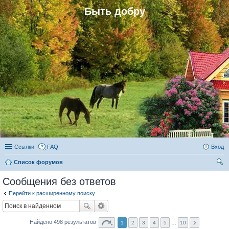
Быть добру
Ссылки
FAQ
Вход
Список форумов
ои
Сообщения без ответов
ск
Перейти к расширенному поиску
Найдено 498 результатов
1
2
3
4
5
…
10