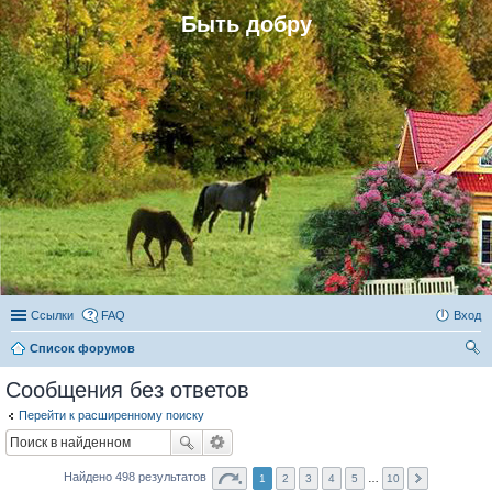
Быть добру
Ссылки
FAQ
Вход
Список форумов
ои
Сообщения без ответов
ск
Перейти к расширенному поиску
Найдено 498 результатов
1
2
3
4
5
…
10