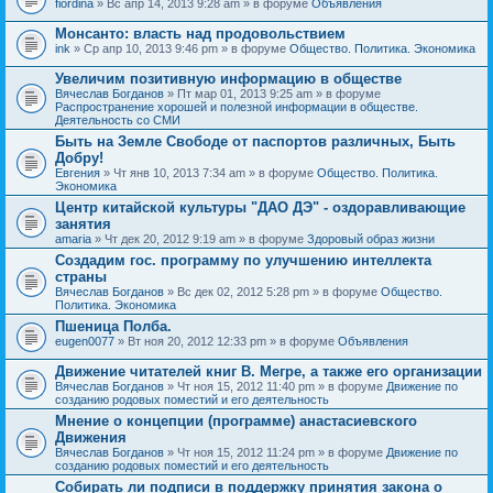
fiordina
» Вс апр 14, 2013 9:28 am » в форуме
Объявления
е
е
н
м
Монсанто: власть над продовольствием
и
а
я
ink
» Ср апр 10, 2013 9:46 pm » в форуме
Общество. Политика. Экономика
с
о
Увеличим позитивную информацию в обществе
д
е
Вячеслав Богданов
» Пт мар 01, 2013 9:25 am » в форуме
р
Распространение хорошей и полезной информации в обществе.
ж
Деятельность со СМИ
и
Быть на Земле Свободе от паспортов различных, Быть
т
Добру!
о
п
Евгения
» Чт янв 10, 2013 7:34 am » в форуме
Общество. Политика.
р
Экономика
о
Центр китайской культуры "ДАО ДЭ" - оздоравливающие
с
занятия
.
amaria
» Чт дек 20, 2012 9:19 am » в форуме
Здоровый образ жизни
Создадим гос. программу по улучшению интеллекта
страны
Вячеслав Богданов
» Вс дек 02, 2012 5:28 pm » в форуме
Общество.
Политика. Экономика
Пшеница Полба.
eugen0077
» Вт ноя 20, 2012 12:33 pm » в форуме
Объявления
Движение читателей книг В. Мегре, а также его организации
Вячеслав Богданов
» Чт ноя 15, 2012 11:40 pm » в форуме
Движение по
созданию родовых поместий и его деятельность
Мнение о концепции (программе) анастасиевского
Движения
Вячеслав Богданов
» Чт ноя 15, 2012 11:24 pm » в форуме
Движение по
созданию родовых поместий и его деятельность
Собирать ли подписи в поддержку принятия закона о