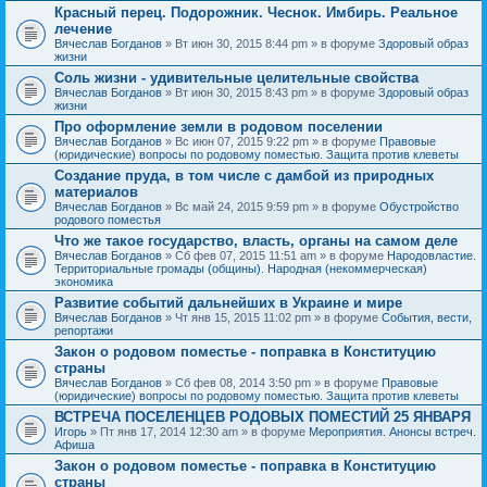
Красный перец. Подорожник. Чеснок. Имбирь. Реальное
лечение
Вячеслав Богданов
» Вт июн 30, 2015 8:44 pm » в форуме
Здоровый образ
жизни
Соль жизни - удивительные целительные свойства
Вячеслав Богданов
» Вт июн 30, 2015 8:43 pm » в форуме
Здоровый образ
жизни
Про оформление земли в родовом поселении
Вячеслав Богданов
» Вс июн 07, 2015 9:22 pm » в форуме
Правовые
(юридические) вопросы по родовому поместью. Защита против клеветы
Создание пруда, в том числе с дамбой из природных
материалов
Вячеслав Богданов
» Вс май 24, 2015 9:59 pm » в форуме
Обустройство
родового поместья
Что же такое государство, власть, органы на самом деле
Вячеслав Богданов
» Сб фев 07, 2015 11:51 am » в форуме
Народовластие.
Территориальные громады (общины). Народная (некоммерческая)
экономика
Развитие событий дальнейших в Украине и мире
Вячеслав Богданов
» Чт янв 15, 2015 11:02 pm » в форуме
События, вести,
репортажи
Закон о родовом поместье - поправка в Конституцию
страны
Вячеслав Богданов
» Сб фев 08, 2014 3:50 pm » в форуме
Правовые
(юридические) вопросы по родовому поместью. Защита против клеветы
ВСТРЕЧА ПОСЕЛЕНЦЕВ РОДОВЫХ ПОМЕСТИЙ 25 ЯНВАРЯ
Игорь
» Пт янв 17, 2014 12:30 am » в форуме
Мероприятия. Анонсы встреч.
Афиша
Закон о родовом поместье - поправка в Конституцию
страны