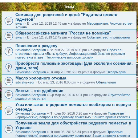
Темы
Семинар для родителей и детей "Родители вместо
гаджетов"
swan
» Вт фев 12, 2019 12:48 pm » в форуме
Мероприятия. Анонсы встреч.
Афиша
Общероссийские митинги "Россия не помойка"
swan
» Вт фев 12, 2019 12:42 pm » в форуме
События, вести, репортажи
Пояснение к разделу
Вячеслав Богданов
» Вс янв 27, 2019 8:00 pm » в форуме
Образ эл.
страницы портала «Быть добру», Информационной базы по родовым
поместьям и газет. Технические вопросы, дизайн
Приобрести полезные экотовары (для экологии сознания,
души, тела)
Вячеслав Богданов
» Вт апр 26, 2016 9:19 pm » в форуме
Экоярмарка
Масло холодного отжима
sibirskij-kedr
» Вс мар 13, 2016 8:05 pm » в форуме
Объявления
Листья – это удобрение
Вячеслав Богданов
» Ср мар 02, 2016 4:01 pm » в форуме
Обустройство
родового поместья
Указ или закон о родовом поместье необходим в первую
очередь
Вячеслав Богданов
» Пт фев 05, 2016 3:26 pm » в форуме
Правовые
(юридические) вопросы по родовому поместью. Защита против клеветы
Получение земли для обустройства родового поместья в
Украине
Вячеслав Богданов
» Чт ноя 05, 2015 8:34 pm » в форуме
Правовые
(юридические) вопросы по родовому поместью. Защита против клеветы