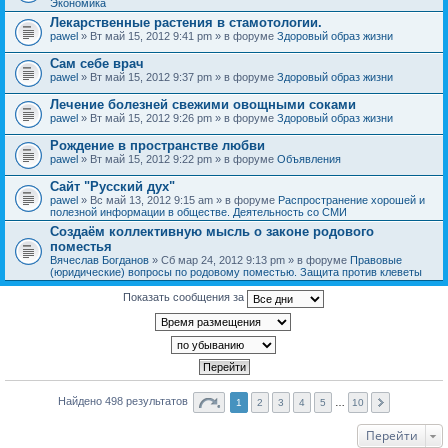
Экономика
Лекарственные растения в стамотологии.
pawel
» Вт май 15, 2012 9:41 pm » в форуме
Здоровый образ жизни
Сам себе врач
pawel
» Вт май 15, 2012 9:37 pm » в форуме
Здоровый образ жизни
Лечение болезней свежими овощными соками
pawel
» Вт май 15, 2012 9:26 pm » в форуме
Здоровый образ жизни
Рождение в пространстве любви
pawel
» Вт май 15, 2012 9:22 pm » в форуме
Объявления
Сайт "Русский дух"
pawel
» Вс май 13, 2012 9:15 am » в форуме
Распространение хорошей и
полезной информации в обществе. Деятельность со СМИ
Создаём коллективную мысль о законе родового
поместья
Вячеслав Богданов
» Сб мар 24, 2012 9:13 pm » в форуме
Правовые
(юридические) вопросы по родовому поместью. Защита против клеветы
Показать сообщения за
Найдено 498 результатов
1
2
3
4
5
…
10
Перейти