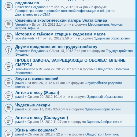
родовом по
Вячеслав Богданов
» Чт ноя 15, 2012 10:24 pm » в форуме
Распространение хорошей и полезной информации в обществе.
Деятельность со СМИ
Семейный экологический лагерь Злата Олива
Veronika
» Вс окт 28, 2012 2:14 pm » в форуме
Мероприятия. Анонсы
встреч. Афиша
История о таёжном старце и кедровом масле
sibirskij-kedr
» Пт окт 26, 2012 2:59 pm » в форуме
Здоровый образ жизни
Другие предложения по трудоустройству
Вячеслав Богданов
» Сб окт 13, 2012 7:44 pm » в форуме
Трудоустройство.
Экодело
ПРОЕКТ ЗАКОНА, ЗАПРЕЩАЮЩЕГО ОБОЖЕСТВЛЕНИЕ
СМЕРТИ
Jean Alouette
» Вс июл 22, 2012 8:07 am » в форуме
Общество. Политика.
Экономика
Звуки в жизни зверей
pawel
» Вт июн 26, 2012 6:47 am » в форуме
Обустройство родового
поместья
Аптека в лесу (Жадан)
pawel
» Ср июн 20, 2012 10:14 pm » в форуме
Здоровый образ жизни
Чудесные лекари
pawel
» Вс июн 17, 2012 9:53 pm » в форуме
Здоровый образ жизни
Аптека в лесу (Солодухин)
pawel
» Ср июн 13, 2012 11:27 pm » в форуме
Здоровый образ жизни
Жизнь или кошелек?
pawel
» Сб июн 02, 2012 7:22 pm » в форуме
Общество. Политика.