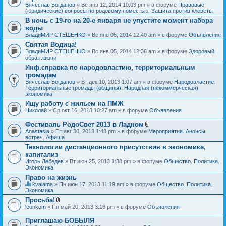
Вячеслав Богданов
» Вс янв 12, 2014 10:03 pm » в форуме
Правовые
(юридические) вопросы по родовому поместью. Защита против клеветы
В ночь с 19-го на 20-е января не упустите момент набора
воды
ВладиМИР СТЕШЕНКО
» Вс янв 05, 2014 12:40 am » в форуме
Объявления
Святая Водица!
ВладиМИР СТЕШЕНКО
» Вс янв 05, 2014 12:36 am » в форуме
Здоровый
образ жизни
Инф.справка по народовластию, территориальным
громадам
Вячеслав Богданов
» Вт дек 10, 2013 1:07 am » в форуме
Народовластие.
Территориальные громады (общины). Народная (некоммерческая)
экономика
Ищу работу с жильем на ПМЖ
Николай
» Ср окт 16, 2013 10:27 am » в форуме
Объявления
Фестиваль РодоСвет 2013 в Ладном
В
Anastasia
» Пт авг 30, 2013 1:48 pm » в форуме
Мероприятия. Анонсы
л
встреч. Афиша
о
Технологии дистанционного присутствия в экономике,
ж
капитализ
е
н
Игорь Лебедев
» Вт июн 25, 2013 1:38 pm » в форуме
Общество. Политика.
и
Экономика
я
Право на жизнь
kvalama
» Пн июн 17, 2013 11:19 am » в форуме
Общество. Политика.
Д
Экономика
а
Просьба!
н
В
leonkom
» Пн май 20, 2013 3:16 pm » в форуме
Объявления
н
л
а
о
я
Приглашаю БОБЫЛЯ
ж
т