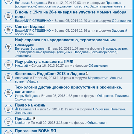
Вячеслав Богданов
» Вс янв 12, 2014 10:03 pm » в форуме
Правовые
(юридические) вопросы по родовому поместью. Защита против клеветы
В ночь с 19-го на 20-е января не упустите момент набора
воды
ВладиМИР СТЕШЕНКО
» Вс янв 05, 2014 12:40 am » в форуме
Объявления
Святая Водица!
ВладиМИР СТЕШЕНКО
» Вс янв 05, 2014 12:36 am » в форуме
Здоровый
образ жизни
Инф.справка по народовластию, территориальным
громадам
Вячеслав Богданов
» Вт дек 10, 2013 1:07 am » в форуме
Народовластие.
Территориальные громады (общины). Народная (некоммерческая)
экономика
Ищу работу с жильем на ПМЖ
Николай
» Ср окт 16, 2013 10:27 am » в форуме
Объявления
Фестиваль РодоСвет 2013 в Ладном
В
Anastasia
» Пт авг 30, 2013 1:48 pm » в форуме
Мероприятия. Анонсы
л
встреч. Афиша
о
Технологии дистанционного присутствия в экономике,
ж
капитализ
е
н
Игорь Лебедев
» Вт июн 25, 2013 1:38 pm » в форуме
Общество. Политика.
и
Экономика
я
Право на жизнь
kvalama
» Пн июн 17, 2013 11:19 am » в форуме
Общество. Политика.
Д
Экономика
а
Просьба!
н
В
leonkom
» Пн май 20, 2013 3:16 pm » в форуме
Объявления
н
л
а
о
я
Приглашаю БОБЫЛЯ
ж
т