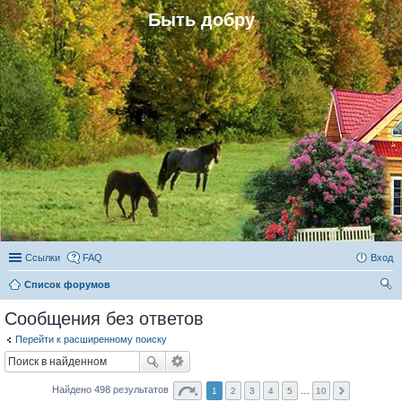
Быть добру
Ссылки
FAQ
Вход
Список форумов
ои
Сообщения без ответов
ск
Перейти к расширенному поиску
Найдено 498 результатов
1
2
3
4
5
…
10