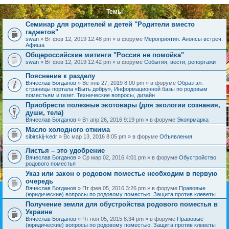
Темы
Семинар для родителей и детей "Родители вместо
гаджетов"
swan
» Вт фев 12, 2019 12:48 pm » в форуме
Мероприятия. Анонсы встреч.
Афиша
Общероссийские митинги "Россия не помойка"
swan
» Вт фев 12, 2019 12:42 pm » в форуме
События, вести, репортажи
Пояснение к разделу
Вячеслав Богданов
» Вс янв 27, 2019 8:00 pm » в форуме
Образ эл.
страницы портала «Быть добру», Информационной базы по родовым
поместьям и газет. Технические вопросы, дизайн
Приобрести полезные экотовары (для экологии сознания,
души, тела)
Вячеслав Богданов
» Вт апр 26, 2016 9:19 pm » в форуме
Экоярмарка
Масло холодного отжима
sibirskij-kedr
» Вс мар 13, 2016 8:05 pm » в форуме
Объявления
Листья – это удобрение
Вячеслав Богданов
» Ср мар 02, 2016 4:01 pm » в форуме
Обустройство
родового поместья
Указ или закон о родовом поместье необходим в первую
очередь
Вячеслав Богданов
» Пт фев 05, 2016 3:26 pm » в форуме
Правовые
(юридические) вопросы по родовому поместью. Защита против клеветы
Получение земли для обустройства родового поместья в
Украине
Вячеслав Богданов
» Чт ноя 05, 2015 8:34 pm » в форуме
Правовые
(юридические) вопросы по родовому поместью. Защита против клеветы