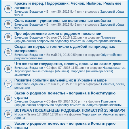
Красный перец. Подорожник. Чеснок. Имбирь. Реальное
лечение
Вячеслав Богданов
» Вт июн 30, 2015 8:44 pm » в форуме
Здоровый образ
жизни
Соль жизни - удивительные целительные свойства
Вячеслав Богданов
» Вт июн 30, 2015 8:43 pm » в форуме
Здоровый образ
жизни
Про оформление земли в родовом поселении
Вячеслав Богданов
» Вс июн 07, 2015 9:22 pm » в форуме
Правовые
(юридические) вопросы по родовому поместью. Защита против клеветы
Создание пруда, в том числе с дамбой из природных
материалов
Вячеслав Богданов
» Вс май 24, 2015 9:59 pm » в форуме
Обустройство
родового поместья
Что же такое государство, власть, органы на самом деле
Вячеслав Богданов
» Сб фев 07, 2015 11:51 am » в форуме
Народовластие.
Территориальные громады (общины). Народная (некоммерческая)
экономика
Развитие событий дальнейших в Украине и мире
Вячеслав Богданов
» Чт янв 15, 2015 11:02 pm » в форуме
События, вести,
репортажи
Закон о родовом поместье - поправка в Конституцию
страны
Вячеслав Богданов
» Сб фев 08, 2014 3:50 pm » в форуме
Правовые
(юридические) вопросы по родовому поместью. Защита против клеветы
ВСТРЕЧА ПОСЕЛЕНЦЕВ РОДОВЫХ ПОМЕСТИЙ 25 ЯНВАРЯ
Игорь
» Пт янв 17, 2014 12:30 am » в форуме
Мероприятия. Анонсы встреч.
Афиша
Закон о родовом поместье - поправка в Конституцию
страны