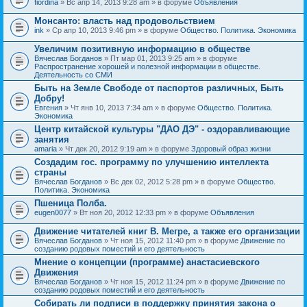
fiordina
» Вс апр 14, 2013 9:28 am » в форуме
Объявления
е
е
н
м
Монсанто: власть над продовольствием
и
а
я
ink
» Ср апр 10, 2013 9:46 pm » в форуме
Общество. Политика. Экономика
с
о
Увеличим позитивную информацию в обществе
д
е
Вячеслав Богданов
» Пт мар 01, 2013 9:25 am » в форуме
р
Распространение хорошей и полезной информации в обществе.
ж
Деятельность со СМИ
и
Быть на Земле Свободе от паспортов различных, Быть
т
Добру!
о
п
Евгения
» Чт янв 10, 2013 7:34 am » в форуме
Общество. Политика.
р
Экономика
о
Центр китайской культуры "ДАО ДЭ" - оздоравливающие
с
занятия
.
amaria
» Чт дек 20, 2012 9:19 am » в форуме
Здоровый образ жизни
Создадим гос. программу по улучшению интеллекта
страны
Вячеслав Богданов
» Вс дек 02, 2012 5:28 pm » в форуме
Общество.
Политика. Экономика
Пшеница Полба.
eugen0077
» Вт ноя 20, 2012 12:33 pm » в форуме
Объявления
Движение читателей книг В. Мегре, а также его организации
Вячеслав Богданов
» Чт ноя 15, 2012 11:40 pm » в форуме
Движение по
созданию родовых поместий и его деятельность
Мнение о концепции (программе) анастасиевского
Движения
Вячеслав Богданов
» Чт ноя 15, 2012 11:24 pm » в форуме
Движение по
созданию родовых поместий и его деятельность
Собирать ли подписи в поддержку принятия закона о