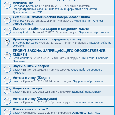
родовом по
Вячеслав Богданов
» Чт ноя 15, 2012 10:24 pm » в форуме
Распространение хорошей и полезной информации в обществе.
Деятельность со СМИ
Семейный экологический лагерь Злата Олива
Veronika
» Вс окт 28, 2012 2:14 pm » в форуме
Мероприятия. Анонсы
встреч. Афиша
История о таёжном старце и кедровом масле
sibirskij-kedr
» Пт окт 26, 2012 2:59 pm » в форуме
Здоровый образ жизни
Другие предложения по трудоустройству
Вячеслав Богданов
» Сб окт 13, 2012 7:44 pm » в форуме
Трудоустройство.
Экодело
ПРОЕКТ ЗАКОНА, ЗАПРЕЩАЮЩЕГО ОБОЖЕСТВЛЕНИЕ
СМЕРТИ
Jean Alouette
» Вс июл 22, 2012 8:07 am » в форуме
Общество. Политика.
Экономика
Звуки в жизни зверей
pawel
» Вт июн 26, 2012 6:47 am » в форуме
Обустройство родового
поместья
Аптека в лесу (Жадан)
pawel
» Ср июн 20, 2012 10:14 pm » в форуме
Здоровый образ жизни
Чудесные лекари
pawel
» Вс июн 17, 2012 9:53 pm » в форуме
Здоровый образ жизни
Аптека в лесу (Солодухин)
pawel
» Ср июн 13, 2012 11:27 pm » в форуме
Здоровый образ жизни
Жизнь или кошелек?
pawel
» Сб июн 02, 2012 7:22 pm » в форуме
Общество. Политика.