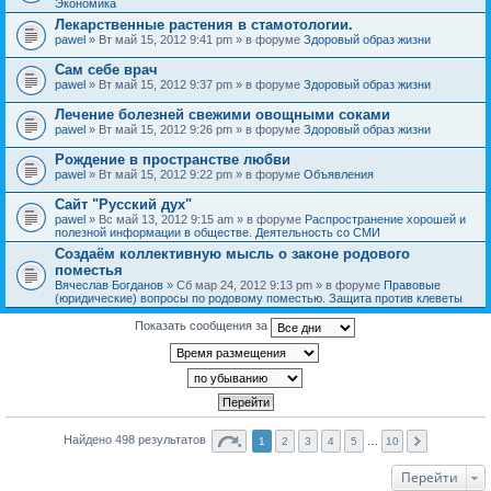
Экономика
Лекарственные растения в стамотологии.
pawel
» Вт май 15, 2012 9:41 pm » в форуме
Здоровый образ жизни
Сам себе врач
pawel
» Вт май 15, 2012 9:37 pm » в форуме
Здоровый образ жизни
Лечение болезней свежими овощными соками
pawel
» Вт май 15, 2012 9:26 pm » в форуме
Здоровый образ жизни
Рождение в пространстве любви
pawel
» Вт май 15, 2012 9:22 pm » в форуме
Объявления
Сайт "Русский дух"
pawel
» Вс май 13, 2012 9:15 am » в форуме
Распространение хорошей и
полезной информации в обществе. Деятельность со СМИ
Создаём коллективную мысль о законе родового
поместья
Вячеслав Богданов
» Сб мар 24, 2012 9:13 pm » в форуме
Правовые
(юридические) вопросы по родовому поместью. Защита против клеветы
Показать сообщения за
Найдено 498 результатов
1
2
3
4
5
…
10
Перейти