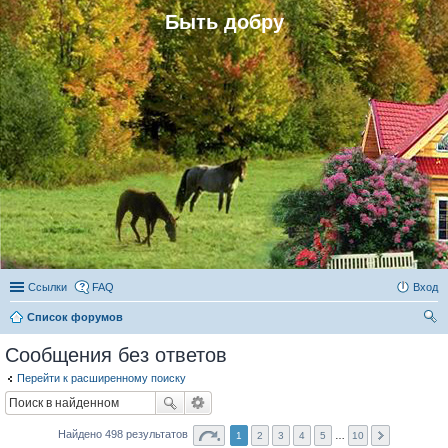
Быть добру
Ссылки
FAQ
Вход
Список форумов
ои
Сообщения без ответов
ск
Перейти к расширенному поиску
Найдено 498 результатов
1
2
3
4
5
…
10