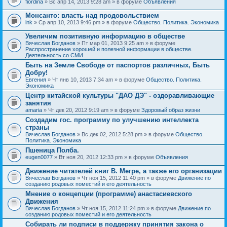
fiordina
» Вс апр 14, 2013 9:28 am » в форуме
Объявления
е
е
н
м
Монсанто: власть над продовольствием
и
а
я
ink
» Ср апр 10, 2013 9:46 pm » в форуме
Общество. Политика. Экономика
с
о
Увеличим позитивную информацию в обществе
д
е
Вячеслав Богданов
» Пт мар 01, 2013 9:25 am » в форуме
р
Распространение хорошей и полезной информации в обществе.
ж
Деятельность со СМИ
и
Быть на Земле Свободе от паспортов различных, Быть
т
Добру!
о
п
Евгения
» Чт янв 10, 2013 7:34 am » в форуме
Общество. Политика.
р
Экономика
о
Центр китайской культуры "ДАО ДЭ" - оздоравливающие
с
занятия
.
amaria
» Чт дек 20, 2012 9:19 am » в форуме
Здоровый образ жизни
Создадим гос. программу по улучшению интеллекта
страны
Вячеслав Богданов
» Вс дек 02, 2012 5:28 pm » в форуме
Общество.
Политика. Экономика
Пшеница Полба.
eugen0077
» Вт ноя 20, 2012 12:33 pm » в форуме
Объявления
Движение читателей книг В. Мегре, а также его организации
Вячеслав Богданов
» Чт ноя 15, 2012 11:40 pm » в форуме
Движение по
созданию родовых поместий и его деятельность
Мнение о концепции (программе) анастасиевского
Движения
Вячеслав Богданов
» Чт ноя 15, 2012 11:24 pm » в форуме
Движение по
созданию родовых поместий и его деятельность
Собирать ли подписи в поддержку принятия закона о