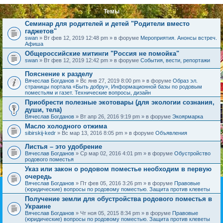
Темы
Семинар для родителей и детей "Родители вместо
гаджетов"
swan
» Вт фев 12, 2019 12:48 pm » в форуме
Мероприятия. Анонсы встреч.
Афиша
Общероссийские митинги "Россия не помойка"
swan
» Вт фев 12, 2019 12:42 pm » в форуме
События, вести, репортажи
Пояснение к разделу
Вячеслав Богданов
» Вс янв 27, 2019 8:00 pm » в форуме
Образ эл.
страницы портала «Быть добру», Информационной базы по родовым
поместьям и газет. Технические вопросы, дизайн
Приобрести полезные экотовары (для экологии сознания,
души, тела)
Вячеслав Богданов
» Вт апр 26, 2016 9:19 pm » в форуме
Экоярмарка
Масло холодного отжима
sibirskij-kedr
» Вс мар 13, 2016 8:05 pm » в форуме
Объявления
Листья – это удобрение
Вячеслав Богданов
» Ср мар 02, 2016 4:01 pm » в форуме
Обустройство
родового поместья
Указ или закон о родовом поместье необходим в первую
очередь
Вячеслав Богданов
» Пт фев 05, 2016 3:26 pm » в форуме
Правовые
(юридические) вопросы по родовому поместью. Защита против клеветы
Получение земли для обустройства родового поместья в
Украине
Вячеслав Богданов
» Чт ноя 05, 2015 8:34 pm » в форуме
Правовые
(юридические) вопросы по родовому поместью. Защита против клеветы