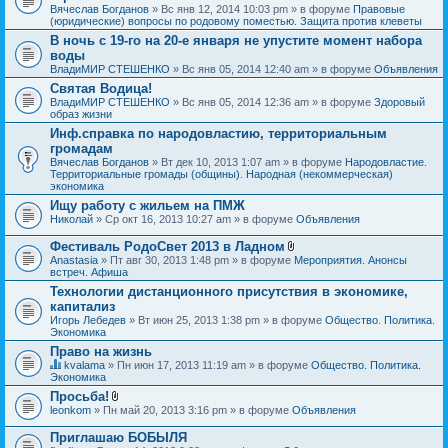
Вячеслав Богданов
» Вс янв 12, 2014 10:03 pm » в форуме
Правовые
(юридические) вопросы по родовому поместью. Защита против клеветы
В ночь с 19-го на 20-е января не упустите момент набора
воды
ВладиМИР СТЕШЕНКО
» Вс янв 05, 2014 12:40 am » в форуме
Объявления
Святая Водица!
ВладиМИР СТЕШЕНКО
» Вс янв 05, 2014 12:36 am » в форуме
Здоровый
образ жизни
Инф.справка по народовластию, территориальным
громадам
Вячеслав Богданов
» Вт дек 10, 2013 1:07 am » в форуме
Народовластие.
Территориальные громады (общины). Народная (некоммерческая)
экономика
Ищу работу с жильем на ПМЖ
Николай
» Ср окт 16, 2013 10:27 am » в форуме
Объявления
Фестиваль РодоСвет 2013 в Ладном
В
Anastasia
» Пт авг 30, 2013 1:48 pm » в форуме
Мероприятия. Анонсы
л
встреч. Афиша
о
Технологии дистанционного присутствия в экономике,
ж
капитализ
е
н
Игорь Лебедев
» Вт июн 25, 2013 1:38 pm » в форуме
Общество. Политика.
и
Экономика
я
Право на жизнь
kvalama
» Пн июн 17, 2013 11:19 am » в форуме
Общество. Политика.
Д
Экономика
а
Просьба!
н
В
leonkom
» Пн май 20, 2013 3:16 pm » в форуме
Объявления
н
л
а
о
я
Приглашаю БОБЫЛЯ
ж
т