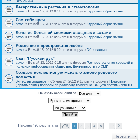
Экономика
Лекарственные растения в стамотологии.
pawel
» Вт май 15, 2012 9:41 pm » в форуме
Здоровый образ жизни
Сам себе врач
pawel
» Вт май 15, 2012 9:37 pm » в форуме
Здоровый образ жизни
Лечение болезней свежими овощными соками
pawel
» Вт май 15, 2012 9:26 pm » в форуме
Здоровый образ жизни
Рождение в пространстве любви
pawel
» Вт май 15, 2012 9:22 pm » в форуме
Объявления
Сайт "Русский дух"
pawel
» Вс май 13, 2012 9:15 am » в форуме
Распространение хорошей и
полезной информации в обществе. Деятельность со СМИ
Создаём коллективную мысль о законе родового
поместья
Вячеслав Богданов
» Сб мар 24, 2012 9:13 pm » в форуме
Правовые
(юридические) вопросы по родовому поместью. Защита против клеветы
Показать сообщения за
Найдено 498 результатов
1
2
3
4
5
…
10
Перейти