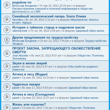
родовом по
Вячеслав Богданов
» Чт ноя 15, 2012 10:24 pm » в форуме
Распространение хорошей и полезной информации в обществе.
Деятельность со СМИ
Семейный экологический лагерь Злата Олива
Veronika
» Вс окт 28, 2012 2:14 pm » в форуме
Мероприятия. Анонсы
встреч. Афиша
История о таёжном старце и кедровом масле
sibirskij-kedr
» Пт окт 26, 2012 2:59 pm » в форуме
Здоровый образ жизни
Другие предложения по трудоустройству
Вячеслав Богданов
» Сб окт 13, 2012 7:44 pm » в форуме
Трудоустройство.
Экодело
ПРОЕКТ ЗАКОНА, ЗАПРЕЩАЮЩЕГО ОБОЖЕСТВЛЕНИЕ
СМЕРТИ
Jean Alouette
» Вс июл 22, 2012 8:07 am » в форуме
Общество. Политика.
Экономика
Звуки в жизни зверей
pawel
» Вт июн 26, 2012 6:47 am » в форуме
Обустройство родового
поместья
Аптека в лесу (Жадан)
pawel
» Ср июн 20, 2012 10:14 pm » в форуме
Здоровый образ жизни
Чудесные лекари
pawel
» Вс июн 17, 2012 9:53 pm » в форуме
Здоровый образ жизни
Аптека в лесу (Солодухин)
pawel
» Ср июн 13, 2012 11:27 pm » в форуме
Здоровый образ жизни
Жизнь или кошелек?
pawel
» Сб июн 02, 2012 7:22 pm » в форуме
Общество. Политика.