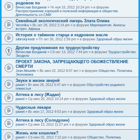
родовом по
Вячеслав Богданов
» Чт ноя 15, 2012 10:24 pm » в форуме
Распространение хорошей и полезной информации в обществе.
Деятельность со СМИ
Семейный экологический лагерь Злата Олива
Veronika
» Вс окт 28, 2012 2:14 pm » в форуме
Мероприятия. Анонсы
встреч. Афиша
История о таёжном старце и кедровом масле
sibirskij-kedr
» Пт окт 26, 2012 2:59 pm » в форуме
Здоровый образ жизни
Другие предложения по трудоустройству
Вячеслав Богданов
» Сб окт 13, 2012 7:44 pm » в форуме
Трудоустройство.
Экодело
ПРОЕКТ ЗАКОНА, ЗАПРЕЩАЮЩЕГО ОБОЖЕСТВЛЕНИЕ
СМЕРТИ
Jean Alouette
» Вс июл 22, 2012 8:07 am » в форуме
Общество. Политика.
Экономика
Звуки в жизни зверей
pawel
» Вт июн 26, 2012 6:47 am » в форуме
Обустройство родового
поместья
Аптека в лесу (Жадан)
pawel
» Ср июн 20, 2012 10:14 pm » в форуме
Здоровый образ жизни
Чудесные лекари
pawel
» Вс июн 17, 2012 9:53 pm » в форуме
Здоровый образ жизни
Аптека в лесу (Солодухин)
pawel
» Ср июн 13, 2012 11:27 pm » в форуме
Здоровый образ жизни
Жизнь или кошелек?
pawel
» Сб июн 02, 2012 7:22 pm » в форуме
Общество. Политика.