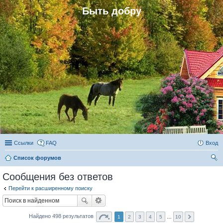
Быть добру
Ссылки
FAQ
Вход
Список форумов
ои
Сообщения без ответов
ск
Перейти к расширенному поиску
Найдено 498 результатов
1
2
3
4
5
…
10