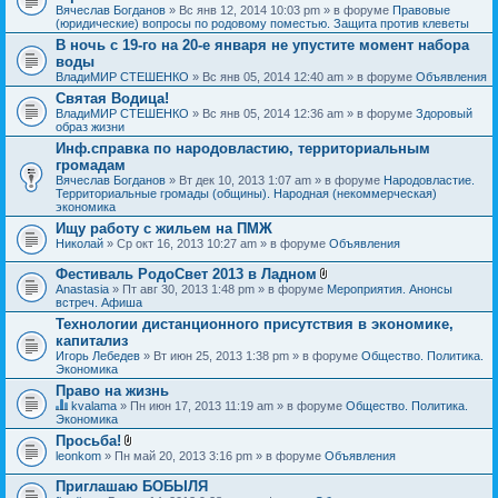
Вячеслав Богданов
» Вс янв 12, 2014 10:03 pm » в форуме
Правовые
(юридические) вопросы по родовому поместью. Защита против клеветы
В ночь с 19-го на 20-е января не упустите момент набора
воды
ВладиМИР СТЕШЕНКО
» Вс янв 05, 2014 12:40 am » в форуме
Объявления
Святая Водица!
ВладиМИР СТЕШЕНКО
» Вс янв 05, 2014 12:36 am » в форуме
Здоровый
образ жизни
Инф.справка по народовластию, территориальным
громадам
Вячеслав Богданов
» Вт дек 10, 2013 1:07 am » в форуме
Народовластие.
Территориальные громады (общины). Народная (некоммерческая)
экономика
Ищу работу с жильем на ПМЖ
Николай
» Ср окт 16, 2013 10:27 am » в форуме
Объявления
Фестиваль РодоСвет 2013 в Ладном
В
Anastasia
» Пт авг 30, 2013 1:48 pm » в форуме
Мероприятия. Анонсы
л
встреч. Афиша
о
Технологии дистанционного присутствия в экономике,
ж
капитализ
е
н
Игорь Лебедев
» Вт июн 25, 2013 1:38 pm » в форуме
Общество. Политика.
и
Экономика
я
Право на жизнь
kvalama
» Пн июн 17, 2013 11:19 am » в форуме
Общество. Политика.
Д
Экономика
а
Просьба!
н
В
leonkom
» Пн май 20, 2013 3:16 pm » в форуме
Объявления
н
л
а
о
я
Приглашаю БОБЫЛЯ
ж
т