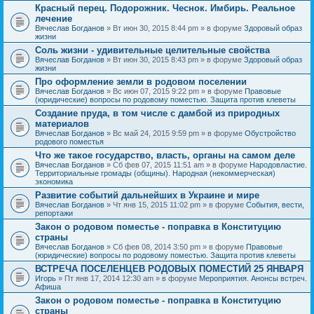
Красный перец. Подорожник. Чеснок. Имбирь. Реальное
лечение
Вячеслав Богданов
» Вт июн 30, 2015 8:44 pm » в форуме
Здоровый образ
жизни
Соль жизни - удивительные целительные свойства
Вячеслав Богданов
» Вт июн 30, 2015 8:43 pm » в форуме
Здоровый образ
жизни
Про оформление земли в родовом поселении
Вячеслав Богданов
» Вс июн 07, 2015 9:22 pm » в форуме
Правовые
(юридические) вопросы по родовому поместью. Защита против клеветы
Создание пруда, в том числе с дамбой из природных
материалов
Вячеслав Богданов
» Вс май 24, 2015 9:59 pm » в форуме
Обустройство
родового поместья
Что же такое государство, власть, органы на самом деле
Вячеслав Богданов
» Сб фев 07, 2015 11:51 am » в форуме
Народовластие.
Территориальные громады (общины). Народная (некоммерческая)
экономика
Развитие событий дальнейших в Украине и мире
Вячеслав Богданов
» Чт янв 15, 2015 11:02 pm » в форуме
События, вести,
репортажи
Закон о родовом поместье - поправка в Конституцию
страны
Вячеслав Богданов
» Сб фев 08, 2014 3:50 pm » в форуме
Правовые
(юридические) вопросы по родовому поместью. Защита против клеветы
ВСТРЕЧА ПОСЕЛЕНЦЕВ РОДОВЫХ ПОМЕСТИЙ 25 ЯНВАРЯ
Игорь
» Пт янв 17, 2014 12:30 am » в форуме
Мероприятия. Анонсы встреч.
Афиша
Закон о родовом поместье - поправка в Конституцию
страны