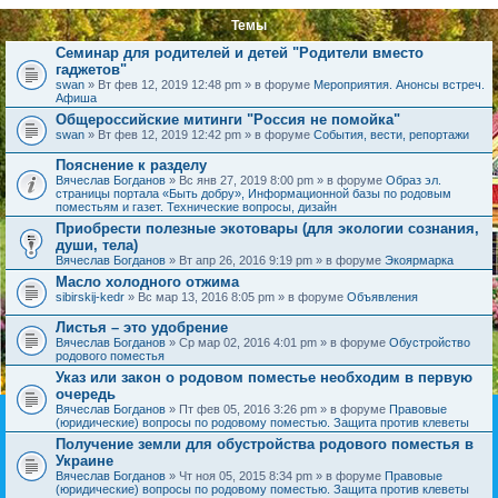
Темы
Семинар для родителей и детей "Родители вместо
гаджетов"
swan
» Вт фев 12, 2019 12:48 pm » в форуме
Мероприятия. Анонсы встреч.
Афиша
Общероссийские митинги "Россия не помойка"
swan
» Вт фев 12, 2019 12:42 pm » в форуме
События, вести, репортажи
Пояснение к разделу
Вячеслав Богданов
» Вс янв 27, 2019 8:00 pm » в форуме
Образ эл.
страницы портала «Быть добру», Информационной базы по родовым
поместьям и газет. Технические вопросы, дизайн
Приобрести полезные экотовары (для экологии сознания,
души, тела)
Вячеслав Богданов
» Вт апр 26, 2016 9:19 pm » в форуме
Экоярмарка
Масло холодного отжима
sibirskij-kedr
» Вс мар 13, 2016 8:05 pm » в форуме
Объявления
Листья – это удобрение
Вячеслав Богданов
» Ср мар 02, 2016 4:01 pm » в форуме
Обустройство
родового поместья
Указ или закон о родовом поместье необходим в первую
очередь
Вячеслав Богданов
» Пт фев 05, 2016 3:26 pm » в форуме
Правовые
(юридические) вопросы по родовому поместью. Защита против клеветы
Получение земли для обустройства родового поместья в
Украине
Вячеслав Богданов
» Чт ноя 05, 2015 8:34 pm » в форуме
Правовые
(юридические) вопросы по родовому поместью. Защита против клеветы