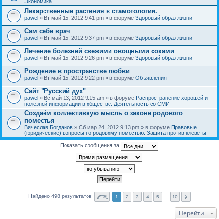
Экономика
Лекарственные растения в стамотологии.
pawel
» Вт май 15, 2012 9:41 pm » в форуме
Здоровый образ жизни
Сам себе врач
pawel
» Вт май 15, 2012 9:37 pm » в форуме
Здоровый образ жизни
Лечение болезней свежими овощными соками
pawel
» Вт май 15, 2012 9:26 pm » в форуме
Здоровый образ жизни
Рождение в пространстве любви
pawel
» Вт май 15, 2012 9:22 pm » в форуме
Объявления
Сайт "Русский дух"
pawel
» Вс май 13, 2012 9:15 am » в форуме
Распространение хорошей и
полезной информации в обществе. Деятельность со СМИ
Создаём коллективную мысль о законе родового
поместья
Вячеслав Богданов
» Сб мар 24, 2012 9:13 pm » в форуме
Правовые
(юридические) вопросы по родовому поместью. Защита против клеветы
Показать сообщения за
Найдено 498 результатов
1
2
3
4
5
…
10
Перейти