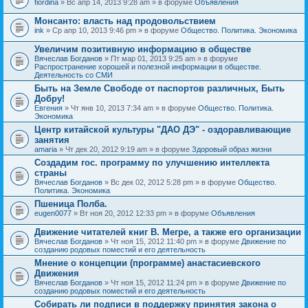
fiordina
» Вс апр 14, 2013 9:28 am » в форуме
Объявления
е
е
н
м
Монсанто: власть над продовольствием
и
а
я
ink
» Ср апр 10, 2013 9:46 pm » в форуме
Общество. Политика. Экономика
с
о
Увеличим позитивную информацию в обществе
д
е
Вячеслав Богданов
» Пт мар 01, 2013 9:25 am » в форуме
р
Распространение хорошей и полезной информации в обществе.
ж
Деятельность со СМИ
и
Быть на Земле Свободе от паспортов различных, Быть
т
Добру!
о
п
Евгения
» Чт янв 10, 2013 7:34 am » в форуме
Общество. Политика.
р
Экономика
о
Центр китайской культуры "ДАО ДЭ" - оздоравливающие
с
занятия
.
amaria
» Чт дек 20, 2012 9:19 am » в форуме
Здоровый образ жизни
Создадим гос. программу по улучшению интеллекта
страны
Вячеслав Богданов
» Вс дек 02, 2012 5:28 pm » в форуме
Общество.
Политика. Экономика
Пшеница Полба.
eugen0077
» Вт ноя 20, 2012 12:33 pm » в форуме
Объявления
Движение читателей книг В. Мегре, а также его организации
Вячеслав Богданов
» Чт ноя 15, 2012 11:40 pm » в форуме
Движение по
созданию родовых поместий и его деятельность
Мнение о концепции (программе) анастасиевского
Движения
Вячеслав Богданов
» Чт ноя 15, 2012 11:24 pm » в форуме
Движение по
созданию родовых поместий и его деятельность
Собирать ли подписи в поддержку принятия закона о