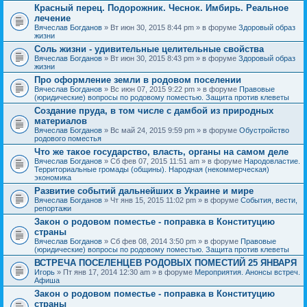
Красный перец. Подорожник. Чеснок. Имбирь. Реальное
лечение
Вячеслав Богданов
» Вт июн 30, 2015 8:44 pm » в форуме
Здоровый образ
жизни
Соль жизни - удивительные целительные свойства
Вячеслав Богданов
» Вт июн 30, 2015 8:43 pm » в форуме
Здоровый образ
жизни
Про оформление земли в родовом поселении
Вячеслав Богданов
» Вс июн 07, 2015 9:22 pm » в форуме
Правовые
(юридические) вопросы по родовому поместью. Защита против клеветы
Создание пруда, в том числе с дамбой из природных
материалов
Вячеслав Богданов
» Вс май 24, 2015 9:59 pm » в форуме
Обустройство
родового поместья
Что же такое государство, власть, органы на самом деле
Вячеслав Богданов
» Сб фев 07, 2015 11:51 am » в форуме
Народовластие.
Территориальные громады (общины). Народная (некоммерческая)
экономика
Развитие событий дальнейших в Украине и мире
Вячеслав Богданов
» Чт янв 15, 2015 11:02 pm » в форуме
События, вести,
репортажи
Закон о родовом поместье - поправка в Конституцию
страны
Вячеслав Богданов
» Сб фев 08, 2014 3:50 pm » в форуме
Правовые
(юридические) вопросы по родовому поместью. Защита против клеветы
ВСТРЕЧА ПОСЕЛЕНЦЕВ РОДОВЫХ ПОМЕСТИЙ 25 ЯНВАРЯ
Игорь
» Пт янв 17, 2014 12:30 am » в форуме
Мероприятия. Анонсы встреч.
Афиша
Закон о родовом поместье - поправка в Конституцию
страны