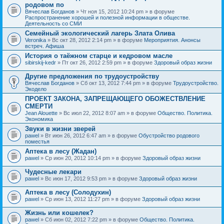
родовом по
Вячеслав Богданов
» Чт ноя 15, 2012 10:24 pm » в форуме
Распространение хорошей и полезной информации в обществе.
Деятельность со СМИ
Семейный экологический лагерь Злата Олива
Veronika
» Вс окт 28, 2012 2:14 pm » в форуме
Мероприятия. Анонсы
встреч. Афиша
История о таёжном старце и кедровом масле
sibirskij-kedr
» Пт окт 26, 2012 2:59 pm » в форуме
Здоровый образ жизни
Другие предложения по трудоустройству
Вячеслав Богданов
» Сб окт 13, 2012 7:44 pm » в форуме
Трудоустройство.
Экодело
ПРОЕКТ ЗАКОНА, ЗАПРЕЩАЮЩЕГО ОБОЖЕСТВЛЕНИЕ
СМЕРТИ
Jean Alouette
» Вс июл 22, 2012 8:07 am » в форуме
Общество. Политика.
Экономика
Звуки в жизни зверей
pawel
» Вт июн 26, 2012 6:47 am » в форуме
Обустройство родового
поместья
Аптека в лесу (Жадан)
pawel
» Ср июн 20, 2012 10:14 pm » в форуме
Здоровый образ жизни
Чудесные лекари
pawel
» Вс июн 17, 2012 9:53 pm » в форуме
Здоровый образ жизни
Аптека в лесу (Солодухин)
pawel
» Ср июн 13, 2012 11:27 pm » в форуме
Здоровый образ жизни
Жизнь или кошелек?
pawel
» Сб июн 02, 2012 7:22 pm » в форуме
Общество. Политика.