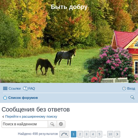
Быть добру
Ссылки
FAQ
Вход
Список форумов
ои
Сообщения без ответов
ск
Перейти к расширенному поиску
Найдено 498 результатов
1
2
3
4
5
…
10