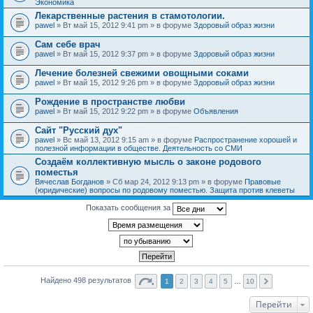
Экономика
Лекарственные растения в стамотологии.
pawel
» Вт май 15, 2012 9:41 pm » в форуме
Здоровый образ жизни
Сам себе врач
pawel
» Вт май 15, 2012 9:37 pm » в форуме
Здоровый образ жизни
Лечение болезней свежими овощными соками
pawel
» Вт май 15, 2012 9:26 pm » в форуме
Здоровый образ жизни
Рождение в пространстве любви
pawel
» Вт май 15, 2012 9:22 pm » в форуме
Объявления
Сайт "Русский дух"
pawel
» Вс май 13, 2012 9:15 am » в форуме
Распространение хорошей и
полезной информации в обществе. Деятельность со СМИ
Создаём коллективную мысль о законе родового
поместья
Вячеслав Богданов
» Сб мар 24, 2012 9:13 pm » в форуме
Правовые
(юридические) вопросы по родовому поместью. Защита против клеветы
Показать сообщения за
Найдено 498 результатов
1
2
3
4
5
…
10
Перейти