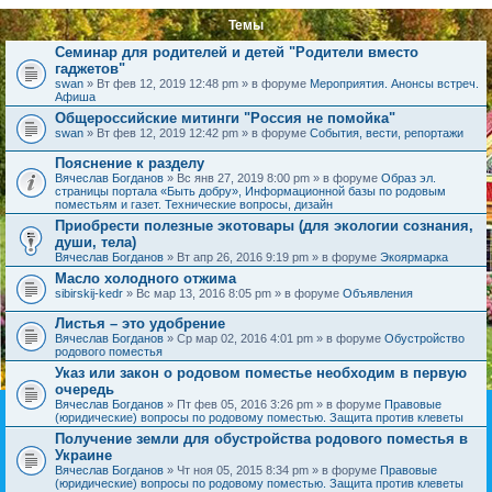
Темы
Семинар для родителей и детей "Родители вместо
гаджетов"
swan
» Вт фев 12, 2019 12:48 pm » в форуме
Мероприятия. Анонсы встреч.
Афиша
Общероссийские митинги "Россия не помойка"
swan
» Вт фев 12, 2019 12:42 pm » в форуме
События, вести, репортажи
Пояснение к разделу
Вячеслав Богданов
» Вс янв 27, 2019 8:00 pm » в форуме
Образ эл.
страницы портала «Быть добру», Информационной базы по родовым
поместьям и газет. Технические вопросы, дизайн
Приобрести полезные экотовары (для экологии сознания,
души, тела)
Вячеслав Богданов
» Вт апр 26, 2016 9:19 pm » в форуме
Экоярмарка
Масло холодного отжима
sibirskij-kedr
» Вс мар 13, 2016 8:05 pm » в форуме
Объявления
Листья – это удобрение
Вячеслав Богданов
» Ср мар 02, 2016 4:01 pm » в форуме
Обустройство
родового поместья
Указ или закон о родовом поместье необходим в первую
очередь
Вячеслав Богданов
» Пт фев 05, 2016 3:26 pm » в форуме
Правовые
(юридические) вопросы по родовому поместью. Защита против клеветы
Получение земли для обустройства родового поместья в
Украине
Вячеслав Богданов
» Чт ноя 05, 2015 8:34 pm » в форуме
Правовые
(юридические) вопросы по родовому поместью. Защита против клеветы