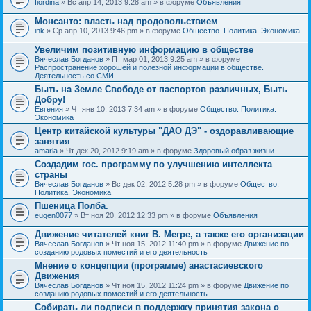
fiordina
» Вс апр 14, 2013 9:28 am » в форуме
Объявления
е
е
н
м
Монсанто: власть над продовольствием
и
а
я
ink
» Ср апр 10, 2013 9:46 pm » в форуме
Общество. Политика. Экономика
с
о
Увеличим позитивную информацию в обществе
д
е
Вячеслав Богданов
» Пт мар 01, 2013 9:25 am » в форуме
р
Распространение хорошей и полезной информации в обществе.
ж
Деятельность со СМИ
и
Быть на Земле Свободе от паспортов различных, Быть
т
Добру!
о
п
Евгения
» Чт янв 10, 2013 7:34 am » в форуме
Общество. Политика.
р
Экономика
о
Центр китайской культуры "ДАО ДЭ" - оздоравливающие
с
занятия
.
amaria
» Чт дек 20, 2012 9:19 am » в форуме
Здоровый образ жизни
Создадим гос. программу по улучшению интеллекта
страны
Вячеслав Богданов
» Вс дек 02, 2012 5:28 pm » в форуме
Общество.
Политика. Экономика
Пшеница Полба.
eugen0077
» Вт ноя 20, 2012 12:33 pm » в форуме
Объявления
Движение читателей книг В. Мегре, а также его организации
Вячеслав Богданов
» Чт ноя 15, 2012 11:40 pm » в форуме
Движение по
созданию родовых поместий и его деятельность
Мнение о концепции (программе) анастасиевского
Движения
Вячеслав Богданов
» Чт ноя 15, 2012 11:24 pm » в форуме
Движение по
созданию родовых поместий и его деятельность
Собирать ли подписи в поддержку принятия закона о