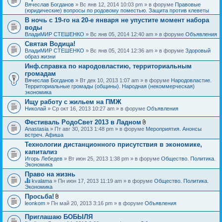
Вячеслав Богданов
» Вс янв 12, 2014 10:03 pm » в форуме
Правовые
(юридические) вопросы по родовому поместью. Защита против клеветы
В ночь с 19-го на 20-е января не упустите момент набора
воды
ВладиМИР СТЕШЕНКО
» Вс янв 05, 2014 12:40 am » в форуме
Объявления
Святая Водица!
ВладиМИР СТЕШЕНКО
» Вс янв 05, 2014 12:36 am » в форуме
Здоровый
образ жизни
Инф.справка по народовластию, территориальным
громадам
Вячеслав Богданов
» Вт дек 10, 2013 1:07 am » в форуме
Народовластие.
Территориальные громады (общины). Народная (некоммерческая)
экономика
Ищу работу с жильем на ПМЖ
Николай
» Ср окт 16, 2013 10:27 am » в форуме
Объявления
Фестиваль РодоСвет 2013 в Ладном
В
Anastasia
» Пт авг 30, 2013 1:48 pm » в форуме
Мероприятия. Анонсы
л
встреч. Афиша
о
Технологии дистанционного присутствия в экономике,
ж
капитализ
е
н
Игорь Лебедев
» Вт июн 25, 2013 1:38 pm » в форуме
Общество. Политика.
и
Экономика
я
Право на жизнь
kvalama
» Пн июн 17, 2013 11:19 am » в форуме
Общество. Политика.
Д
Экономика
а
Просьба!
н
В
leonkom
» Пн май 20, 2013 3:16 pm » в форуме
Объявления
н
л
а
о
я
Приглашаю БОБЫЛЯ
ж
т