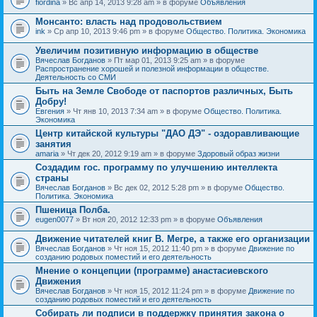
fiordina
» Вс апр 14, 2013 9:28 am » в форуме
Объявления
е
е
н
м
Монсанто: власть над продовольствием
и
а
я
ink
» Ср апр 10, 2013 9:46 pm » в форуме
Общество. Политика. Экономика
с
о
Увеличим позитивную информацию в обществе
д
е
Вячеслав Богданов
» Пт мар 01, 2013 9:25 am » в форуме
р
Распространение хорошей и полезной информации в обществе.
ж
Деятельность со СМИ
и
Быть на Земле Свободе от паспортов различных, Быть
т
Добру!
о
п
Евгения
» Чт янв 10, 2013 7:34 am » в форуме
Общество. Политика.
р
Экономика
о
Центр китайской культуры "ДАО ДЭ" - оздоравливающие
с
занятия
.
amaria
» Чт дек 20, 2012 9:19 am » в форуме
Здоровый образ жизни
Создадим гос. программу по улучшению интеллекта
страны
Вячеслав Богданов
» Вс дек 02, 2012 5:28 pm » в форуме
Общество.
Политика. Экономика
Пшеница Полба.
eugen0077
» Вт ноя 20, 2012 12:33 pm » в форуме
Объявления
Движение читателей книг В. Мегре, а также его организации
Вячеслав Богданов
» Чт ноя 15, 2012 11:40 pm » в форуме
Движение по
созданию родовых поместий и его деятельность
Мнение о концепции (программе) анастасиевского
Движения
Вячеслав Богданов
» Чт ноя 15, 2012 11:24 pm » в форуме
Движение по
созданию родовых поместий и его деятельность
Собирать ли подписи в поддержку принятия закона о