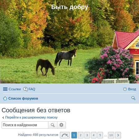
Быть добру
Ссылки
FAQ
Вход
Список форумов
ои
Сообщения без ответов
ск
Перейти к расширенному поиску
Найдено 498 результатов
1
2
3
4
5
…
10