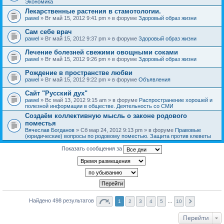
Экономика
Лекарственные растения в стамотологии.
pawel
» Вт май 15, 2012 9:41 pm » в форуме
Здоровый образ жизни
Сам себе врач
pawel
» Вт май 15, 2012 9:37 pm » в форуме
Здоровый образ жизни
Лечение болезней свежими овощными соками
pawel
» Вт май 15, 2012 9:26 pm » в форуме
Здоровый образ жизни
Рождение в пространстве любви
pawel
» Вт май 15, 2012 9:22 pm » в форуме
Объявления
Сайт "Русский дух"
pawel
» Вс май 13, 2012 9:15 am » в форуме
Распространение хорошей и
полезной информации в обществе. Деятельность со СМИ
Создаём коллективную мысль о законе родового
поместья
Вячеслав Богданов
» Сб мар 24, 2012 9:13 pm » в форуме
Правовые
(юридические) вопросы по родовому поместью. Защита против клеветы
Показать сообщения за
Найдено 498 результатов
1
2
3
4
5
…
10
Перейти