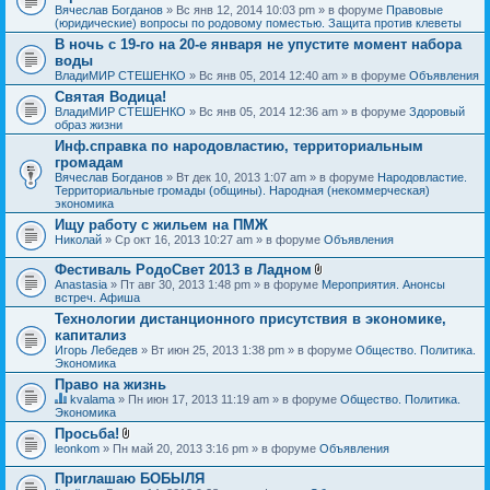
Вячеслав Богданов
» Вс янв 12, 2014 10:03 pm » в форуме
Правовые
(юридические) вопросы по родовому поместью. Защита против клеветы
В ночь с 19-го на 20-е января не упустите момент набора
воды
ВладиМИР СТЕШЕНКО
» Вс янв 05, 2014 12:40 am » в форуме
Объявления
Святая Водица!
ВладиМИР СТЕШЕНКО
» Вс янв 05, 2014 12:36 am » в форуме
Здоровый
образ жизни
Инф.справка по народовластию, территориальным
громадам
Вячеслав Богданов
» Вт дек 10, 2013 1:07 am » в форуме
Народовластие.
Территориальные громады (общины). Народная (некоммерческая)
экономика
Ищу работу с жильем на ПМЖ
Николай
» Ср окт 16, 2013 10:27 am » в форуме
Объявления
Фестиваль РодоСвет 2013 в Ладном
В
Anastasia
» Пт авг 30, 2013 1:48 pm » в форуме
Мероприятия. Анонсы
л
встреч. Афиша
о
Технологии дистанционного присутствия в экономике,
ж
капитализ
е
н
Игорь Лебедев
» Вт июн 25, 2013 1:38 pm » в форуме
Общество. Политика.
и
Экономика
я
Право на жизнь
kvalama
» Пн июн 17, 2013 11:19 am » в форуме
Общество. Политика.
Д
Экономика
а
Просьба!
н
В
leonkom
» Пн май 20, 2013 3:16 pm » в форуме
Объявления
н
л
а
о
я
Приглашаю БОБЫЛЯ
ж
т