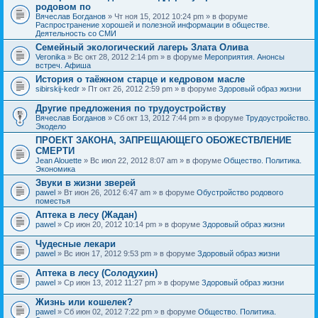
родовом по
Вячеслав Богданов
» Чт ноя 15, 2012 10:24 pm » в форуме
Распространение хорошей и полезной информации в обществе.
Деятельность со СМИ
Семейный экологический лагерь Злата Олива
Veronika
» Вс окт 28, 2012 2:14 pm » в форуме
Мероприятия. Анонсы
встреч. Афиша
История о таёжном старце и кедровом масле
sibirskij-kedr
» Пт окт 26, 2012 2:59 pm » в форуме
Здоровый образ жизни
Другие предложения по трудоустройству
Вячеслав Богданов
» Сб окт 13, 2012 7:44 pm » в форуме
Трудоустройство.
Экодело
ПРОЕКТ ЗАКОНА, ЗАПРЕЩАЮЩЕГО ОБОЖЕСТВЛЕНИЕ
СМЕРТИ
Jean Alouette
» Вс июл 22, 2012 8:07 am » в форуме
Общество. Политика.
Экономика
Звуки в жизни зверей
pawel
» Вт июн 26, 2012 6:47 am » в форуме
Обустройство родового
поместья
Аптека в лесу (Жадан)
pawel
» Ср июн 20, 2012 10:14 pm » в форуме
Здоровый образ жизни
Чудесные лекари
pawel
» Вс июн 17, 2012 9:53 pm » в форуме
Здоровый образ жизни
Аптека в лесу (Солодухин)
pawel
» Ср июн 13, 2012 11:27 pm » в форуме
Здоровый образ жизни
Жизнь или кошелек?
pawel
» Сб июн 02, 2012 7:22 pm » в форуме
Общество. Политика.