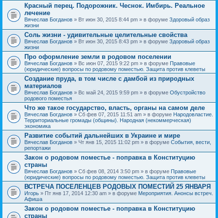
Красный перец. Подорожник. Чеснок. Имбирь. Реальное
лечение
Вячеслав Богданов
» Вт июн 30, 2015 8:44 pm » в форуме
Здоровый образ
жизни
Соль жизни - удивительные целительные свойства
Вячеслав Богданов
» Вт июн 30, 2015 8:43 pm » в форуме
Здоровый образ
жизни
Про оформление земли в родовом поселении
Вячеслав Богданов
» Вс июн 07, 2015 9:22 pm » в форуме
Правовые
(юридические) вопросы по родовому поместью. Защита против клеветы
Создание пруда, в том числе с дамбой из природных
материалов
Вячеслав Богданов
» Вс май 24, 2015 9:59 pm » в форуме
Обустройство
родового поместья
Что же такое государство, власть, органы на самом деле
Вячеслав Богданов
» Сб фев 07, 2015 11:51 am » в форуме
Народовластие.
Территориальные громады (общины). Народная (некоммерческая)
экономика
Развитие событий дальнейших в Украине и мире
Вячеслав Богданов
» Чт янв 15, 2015 11:02 pm » в форуме
События, вести,
репортажи
Закон о родовом поместье - поправка в Конституцию
страны
Вячеслав Богданов
» Сб фев 08, 2014 3:50 pm » в форуме
Правовые
(юридические) вопросы по родовому поместью. Защита против клеветы
ВСТРЕЧА ПОСЕЛЕНЦЕВ РОДОВЫХ ПОМЕСТИЙ 25 ЯНВАРЯ
Игорь
» Пт янв 17, 2014 12:30 am » в форуме
Мероприятия. Анонсы встреч.
Афиша
Закон о родовом поместье - поправка в Конституцию
страны