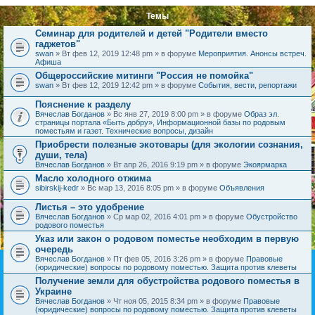
Темы
Семинар для родителей и детей "Родители вместо
гаджетов"
swan
» Вт фев 12, 2019 12:48 pm » в форуме
Мероприятия. Анонсы встреч.
Афиша
Общероссийские митинги "Россия не помойка"
swan
» Вт фев 12, 2019 12:42 pm » в форуме
События, вести, репортажи
Пояснение к разделу
Вячеслав Богданов
» Вс янв 27, 2019 8:00 pm » в форуме
Образ эл.
страницы портала «Быть добру», Информационной базы по родовым
поместьям и газет. Технические вопросы, дизайн
Приобрести полезные экотовары (для экологии сознания,
души, тела)
Вячеслав Богданов
» Вт апр 26, 2016 9:19 pm » в форуме
Экоярмарка
Масло холодного отжима
sibirskij-kedr
» Вс мар 13, 2016 8:05 pm » в форуме
Объявления
Листья – это удобрение
Вячеслав Богданов
» Ср мар 02, 2016 4:01 pm » в форуме
Обустройство
родового поместья
Указ или закон о родовом поместье необходим в первую
очередь
Вячеслав Богданов
» Пт фев 05, 2016 3:26 pm » в форуме
Правовые
(юридические) вопросы по родовому поместью. Защита против клеветы
Получение земли для обустройства родового поместья в
Украине
Вячеслав Богданов
» Чт ноя 05, 2015 8:34 pm » в форуме
Правовые
(юридические) вопросы по родовому поместью. Защита против клеветы