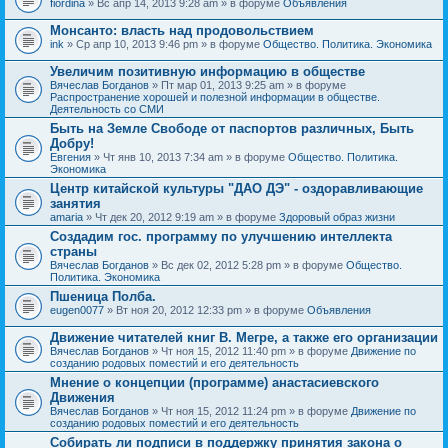
fiordina
» Вс апр 14, 2013 9:28 am » в форуме
Объявления
е
е
н
м
Монсанто: власть над продовольствием
и
а
я
ink
» Ср апр 10, 2013 9:46 pm » в форуме
Общество. Политика. Экономика
с
о
Увеличим позитивную информацию в обществе
д
е
Вячеслав Богданов
» Пт мар 01, 2013 9:25 am » в форуме
р
Распространение хорошей и полезной информации в обществе.
ж
Деятельность со СМИ
и
Быть на Земле Свободе от паспортов различных, Быть
т
Добру!
о
п
Евгения
» Чт янв 10, 2013 7:34 am » в форуме
Общество. Политика.
р
Экономика
о
Центр китайской культуры "ДАО ДЭ" - оздоравливающие
с
занятия
.
amaria
» Чт дек 20, 2012 9:19 am » в форуме
Здоровый образ жизни
Создадим гос. программу по улучшению интеллекта
страны
Вячеслав Богданов
» Вс дек 02, 2012 5:28 pm » в форуме
Общество.
Политика. Экономика
Пшеница Полба.
eugen0077
» Вт ноя 20, 2012 12:33 pm » в форуме
Объявления
Движение читателей книг В. Мегре, а также его организации
Вячеслав Богданов
» Чт ноя 15, 2012 11:40 pm » в форуме
Движение по
созданию родовых поместий и его деятельность
Мнение о концепции (программе) анастасиевского
Движения
Вячеслав Богданов
» Чт ноя 15, 2012 11:24 pm » в форуме
Движение по
созданию родовых поместий и его деятельность
Собирать ли подписи в поддержку принятия закона о