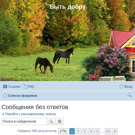
Быть добру
Ссылки
FAQ
Вход
Список форумов
ои
Сообщения без ответов
ск
Перейти к расширенному поиску
Найдено 498 результатов
1
2
3
4
5
…
10