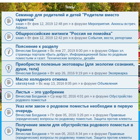
Темы
Семинар для родителей и детей "Родители вместо
гаджетов"
swan
» Вт фев 12, 2019 12:48 pm » в форуме
Мероприятия. Анонсы встреч.
Афиша
Общероссийские митинги "Россия не помойка"
swan
» Вт фев 12, 2019 12:42 pm » в форуме
События, вести, репортажи
Пояснение к разделу
Вячеслав Богданов
» Вс янв 27, 2019 8:00 pm » в форуме
Образ эл.
страницы портала «Быть добру», Информационной базы по родовым
поместьям и газет. Технические вопросы, дизайн
Приобрести полезные экотовары (для экологии сознания,
души, тела)
Вячеслав Богданов
» Вт апр 26, 2016 9:19 pm » в форуме
Экоярмарка
Масло холодного отжима
sibirskij-kedr
» Вс мар 13, 2016 8:05 pm » в форуме
Объявления
Листья – это удобрение
Вячеслав Богданов
» Ср мар 02, 2016 4:01 pm » в форуме
Обустройство
родового поместья
Указ или закон о родовом поместье необходим в первую
очередь
Вячеслав Богданов
» Пт фев 05, 2016 3:26 pm » в форуме
Правовые
(юридические) вопросы по родовому поместью. Защита против клеветы
Получение земли для обустройства родового поместья в
Украине
Вячеслав Богданов
» Чт ноя 05, 2015 8:34 pm » в форуме
Правовые
(юридические) вопросы по родовому поместью. Защита против клеветы