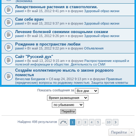
Экономика
Лекарственные растения в стамотологии.
pawel
» Вт май 15, 2012 9:41 pm » в форуме
Здоровый образ жизни
Сам себе врач
pawel
» Вт май 15, 2012 9:37 pm » в форуме
Здоровый образ жизни
Лечение болезней свежими овощными соками
pawel
» Вт май 15, 2012 9:26 pm » в форуме
Здоровый образ жизни
Рождение в пространстве любви
pawel
» Вт май 15, 2012 9:22 pm » в форуме
Объявления
Сайт "Русский дух"
pawel
» Вс май 13, 2012 9:15 am » в форуме
Распространение хорошей и
полезной информации в обществе. Деятельность со СМИ
Создаём коллективную мысль о законе родового
поместья
Вячеслав Богданов
» Сб мар 24, 2012 9:13 pm » в форуме
Правовые
(юридические) вопросы по родовому поместью. Защита против клеветы
Показать сообщения за
Найдено 498 результатов
1
2
3
4
5
…
10
Перейти