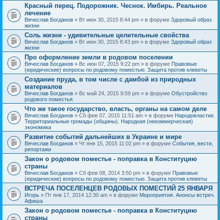
Красный перец. Подорожник. Чеснок. Имбирь. Реальное
лечение
Вячеслав Богданов
» Вт июн 30, 2015 8:44 pm » в форуме
Здоровый образ
жизни
Соль жизни - удивительные целительные свойства
Вячеслав Богданов
» Вт июн 30, 2015 8:43 pm » в форуме
Здоровый образ
жизни
Про оформление земли в родовом поселении
Вячеслав Богданов
» Вс июн 07, 2015 9:22 pm » в форуме
Правовые
(юридические) вопросы по родовому поместью. Защита против клеветы
Создание пруда, в том числе с дамбой из природных
материалов
Вячеслав Богданов
» Вс май 24, 2015 9:59 pm » в форуме
Обустройство
родового поместья
Что же такое государство, власть, органы на самом деле
Вячеслав Богданов
» Сб фев 07, 2015 11:51 am » в форуме
Народовластие.
Территориальные громады (общины). Народная (некоммерческая)
экономика
Развитие событий дальнейших в Украине и мире
Вячеслав Богданов
» Чт янв 15, 2015 11:02 pm » в форуме
События, вести,
репортажи
Закон о родовом поместье - поправка в Конституцию
страны
Вячеслав Богданов
» Сб фев 08, 2014 3:50 pm » в форуме
Правовые
(юридические) вопросы по родовому поместью. Защита против клеветы
ВСТРЕЧА ПОСЕЛЕНЦЕВ РОДОВЫХ ПОМЕСТИЙ 25 ЯНВАРЯ
Игорь
» Пт янв 17, 2014 12:30 am » в форуме
Мероприятия. Анонсы встреч.
Афиша
Закон о родовом поместье - поправка в Конституцию
страны