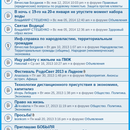
Вячеслав Богданов
» Вс янв 12, 2014 10:03 pm » в форуме
Правовые
(юридические) вопросы по родовому поместью. Защита против клеветы
В ночь с 19-го на 20-е января не упустите момент набора
воды
ВладиМИР СТЕШЕНКО
» Вс янв 05, 2014 12:40 am » в форуме
Объявления
Святая Водица!
ВладиМИР СТЕШЕНКО
» Вс янв 05, 2014 12:36 am » в форуме
Здоровый
образ жизни
Инф.справка по народовластию, территориальным
громадам
Вячеслав Богданов
» Вт дек 10, 2013 1:07 am » в форуме
Народовластие.
Территориальные громады (общины). Народная (некоммерческая)
экономика
Ищу работу с жильем на ПМЖ
Николай
» Ср окт 16, 2013 10:27 am » в форуме
Объявления
Фестиваль РодоСвет 2013 в Ладном
В
Anastasia
» Пт авг 30, 2013 1:48 pm » в форуме
Мероприятия. Анонсы
л
встреч. Афиша
о
Технологии дистанционного присутствия в экономике,
ж
капитализ
е
н
Игорь Лебедев
» Вт июн 25, 2013 1:38 pm » в форуме
Общество. Политика.
и
Экономика
я
Право на жизнь
kvalama
» Пн июн 17, 2013 11:19 am » в форуме
Общество. Политика.
Д
Экономика
а
Просьба!
н
В
leonkom
» Пн май 20, 2013 3:16 pm » в форуме
Объявления
н
л
а
о
я
Приглашаю БОБЫЛЯ
ж
т