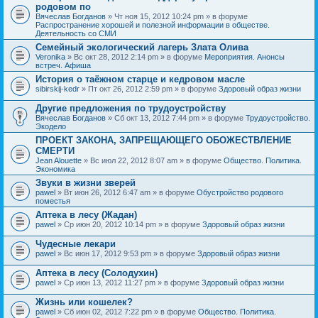
родовом по
Вячеслав Богданов
» Чт ноя 15, 2012 10:24 pm » в форуме
Распространение хорошей и полезной информации в обществе.
Деятельность со СМИ
Семейный экологический лагерь Злата Олива
Veronika
» Вс окт 28, 2012 2:14 pm » в форуме
Мероприятия. Анонсы
встреч. Афиша
История о таёжном старце и кедровом масле
sibirskij-kedr
» Пт окт 26, 2012 2:59 pm » в форуме
Здоровый образ жизни
Другие предложения по трудоустройству
Вячеслав Богданов
» Сб окт 13, 2012 7:44 pm » в форуме
Трудоустройство.
Экодело
ПРОЕКТ ЗАКОНА, ЗАПРЕЩАЮЩЕГО ОБОЖЕСТВЛЕНИЕ
СМЕРТИ
Jean Alouette
» Вс июл 22, 2012 8:07 am » в форуме
Общество. Политика.
Экономика
Звуки в жизни зверей
pawel
» Вт июн 26, 2012 6:47 am » в форуме
Обустройство родового
поместья
Аптека в лесу (Жадан)
pawel
» Ср июн 20, 2012 10:14 pm » в форуме
Здоровый образ жизни
Чудесные лекари
pawel
» Вс июн 17, 2012 9:53 pm » в форуме
Здоровый образ жизни
Аптека в лесу (Солодухин)
pawel
» Ср июн 13, 2012 11:27 pm » в форуме
Здоровый образ жизни
Жизнь или кошелек?
pawel
» Сб июн 02, 2012 7:22 pm » в форуме
Общество. Политика.