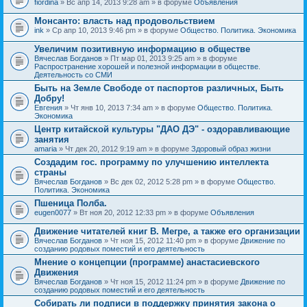
fiordina
» Вс апр 14, 2013 9:28 am » в форуме
Объявления
е
е
н
м
Монсанто: власть над продовольствием
и
а
я
ink
» Ср апр 10, 2013 9:46 pm » в форуме
Общество. Политика. Экономика
с
о
Увеличим позитивную информацию в обществе
д
е
Вячеслав Богданов
» Пт мар 01, 2013 9:25 am » в форуме
р
Распространение хорошей и полезной информации в обществе.
ж
Деятельность со СМИ
и
Быть на Земле Свободе от паспортов различных, Быть
т
Добру!
о
п
Евгения
» Чт янв 10, 2013 7:34 am » в форуме
Общество. Политика.
р
Экономика
о
Центр китайской культуры "ДАО ДЭ" - оздоравливающие
с
занятия
.
amaria
» Чт дек 20, 2012 9:19 am » в форуме
Здоровый образ жизни
Создадим гос. программу по улучшению интеллекта
страны
Вячеслав Богданов
» Вс дек 02, 2012 5:28 pm » в форуме
Общество.
Политика. Экономика
Пшеница Полба.
eugen0077
» Вт ноя 20, 2012 12:33 pm » в форуме
Объявления
Движение читателей книг В. Мегре, а также его организации
Вячеслав Богданов
» Чт ноя 15, 2012 11:40 pm » в форуме
Движение по
созданию родовых поместий и его деятельность
Мнение о концепции (программе) анастасиевского
Движения
Вячеслав Богданов
» Чт ноя 15, 2012 11:24 pm » в форуме
Движение по
созданию родовых поместий и его деятельность
Собирать ли подписи в поддержку принятия закона о