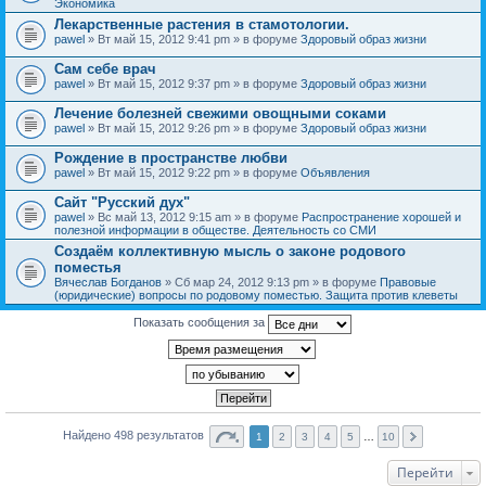
Экономика
Лекарственные растения в стамотологии.
pawel
» Вт май 15, 2012 9:41 pm » в форуме
Здоровый образ жизни
Сам себе врач
pawel
» Вт май 15, 2012 9:37 pm » в форуме
Здоровый образ жизни
Лечение болезней свежими овощными соками
pawel
» Вт май 15, 2012 9:26 pm » в форуме
Здоровый образ жизни
Рождение в пространстве любви
pawel
» Вт май 15, 2012 9:22 pm » в форуме
Объявления
Сайт "Русский дух"
pawel
» Вс май 13, 2012 9:15 am » в форуме
Распространение хорошей и
полезной информации в обществе. Деятельность со СМИ
Создаём коллективную мысль о законе родового
поместья
Вячеслав Богданов
» Сб мар 24, 2012 9:13 pm » в форуме
Правовые
(юридические) вопросы по родовому поместью. Защита против клеветы
Показать сообщения за
Найдено 498 результатов
1
2
3
4
5
…
10
Перейти