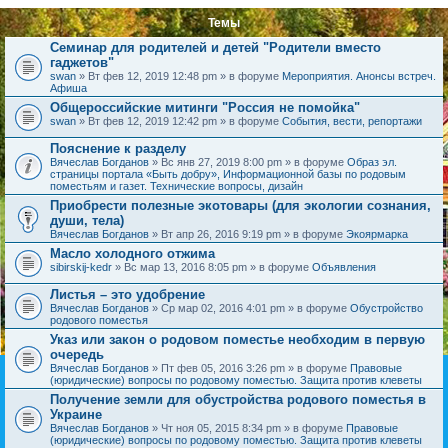
Темы
Семинар для родителей и детей "Родители вместо
гаджетов"
swan
» Вт фев 12, 2019 12:48 pm » в форуме
Мероприятия. Анонсы встреч.
Афиша
Общероссийские митинги "Россия не помойка"
swan
» Вт фев 12, 2019 12:42 pm » в форуме
События, вести, репортажи
Пояснение к разделу
Вячеслав Богданов
» Вс янв 27, 2019 8:00 pm » в форуме
Образ эл.
страницы портала «Быть добру», Информационной базы по родовым
поместьям и газет. Технические вопросы, дизайн
Приобрести полезные экотовары (для экологии сознания,
души, тела)
Вячеслав Богданов
» Вт апр 26, 2016 9:19 pm » в форуме
Экоярмарка
Масло холодного отжима
sibirskij-kedr
» Вс мар 13, 2016 8:05 pm » в форуме
Объявления
Листья – это удобрение
Вячеслав Богданов
» Ср мар 02, 2016 4:01 pm » в форуме
Обустройство
родового поместья
Указ или закон о родовом поместье необходим в первую
очередь
Вячеслав Богданов
» Пт фев 05, 2016 3:26 pm » в форуме
Правовые
(юридические) вопросы по родовому поместью. Защита против клеветы
Получение земли для обустройства родового поместья в
Украине
Вячеслав Богданов
» Чт ноя 05, 2015 8:34 pm » в форуме
Правовые
(юридические) вопросы по родовому поместью. Защита против клеветы