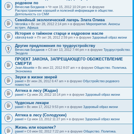
родовом по
Вячеслав Богданов
» Чт ноя 15, 2012 10:24 pm » в форуме
Распространение хорошей и полезной информации в обществе.
Деятельность со СМИ
Семейный экологический лагерь Злата Олива
Veronika
» Вс окт 28, 2012 2:14 pm » в форуме
Мероприятия. Анонсы
встреч. Афиша
История о таёжном старце и кедровом масле
sibirskij-kedr
» Пт окт 26, 2012 2:59 pm » в форуме
Здоровый образ жизни
Другие предложения по трудоустройству
Вячеслав Богданов
» Сб окт 13, 2012 7:44 pm » в форуме
Трудоустройство.
Экодело
ПРОЕКТ ЗАКОНА, ЗАПРЕЩАЮЩЕГО ОБОЖЕСТВЛЕНИЕ
СМЕРТИ
Jean Alouette
» Вс июл 22, 2012 8:07 am » в форуме
Общество. Политика.
Экономика
Звуки в жизни зверей
pawel
» Вт июн 26, 2012 6:47 am » в форуме
Обустройство родового
поместья
Аптека в лесу (Жадан)
pawel
» Ср июн 20, 2012 10:14 pm » в форуме
Здоровый образ жизни
Чудесные лекари
pawel
» Вс июн 17, 2012 9:53 pm » в форуме
Здоровый образ жизни
Аптека в лесу (Солодухин)
pawel
» Ср июн 13, 2012 11:27 pm » в форуме
Здоровый образ жизни
Жизнь или кошелек?
pawel
» Сб июн 02, 2012 7:22 pm » в форуме
Общество. Политика.