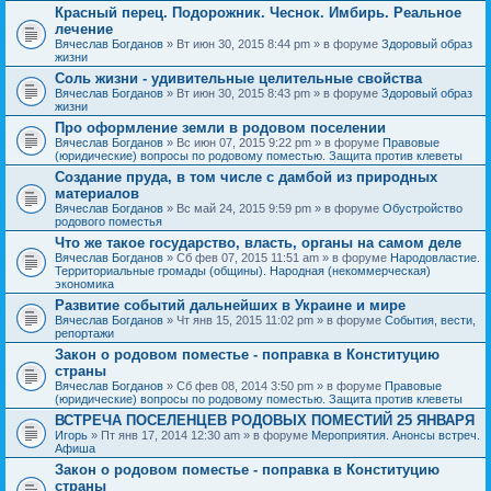
Красный перец. Подорожник. Чеснок. Имбирь. Реальное
лечение
Вячеслав Богданов
» Вт июн 30, 2015 8:44 pm » в форуме
Здоровый образ
жизни
Соль жизни - удивительные целительные свойства
Вячеслав Богданов
» Вт июн 30, 2015 8:43 pm » в форуме
Здоровый образ
жизни
Про оформление земли в родовом поселении
Вячеслав Богданов
» Вс июн 07, 2015 9:22 pm » в форуме
Правовые
(юридические) вопросы по родовому поместью. Защита против клеветы
Создание пруда, в том числе с дамбой из природных
материалов
Вячеслав Богданов
» Вс май 24, 2015 9:59 pm » в форуме
Обустройство
родового поместья
Что же такое государство, власть, органы на самом деле
Вячеслав Богданов
» Сб фев 07, 2015 11:51 am » в форуме
Народовластие.
Территориальные громады (общины). Народная (некоммерческая)
экономика
Развитие событий дальнейших в Украине и мире
Вячеслав Богданов
» Чт янв 15, 2015 11:02 pm » в форуме
События, вести,
репортажи
Закон о родовом поместье - поправка в Конституцию
страны
Вячеслав Богданов
» Сб фев 08, 2014 3:50 pm » в форуме
Правовые
(юридические) вопросы по родовому поместью. Защита против клеветы
ВСТРЕЧА ПОСЕЛЕНЦЕВ РОДОВЫХ ПОМЕСТИЙ 25 ЯНВАРЯ
Игорь
» Пт янв 17, 2014 12:30 am » в форуме
Мероприятия. Анонсы встреч.
Афиша
Закон о родовом поместье - поправка в Конституцию
страны