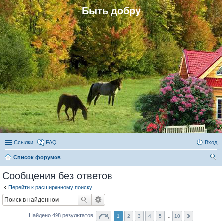
Быть добру
Ссылки
FAQ
Вход
Список форумов
ои
Сообщения без ответов
ск
Перейти к расширенному поиску
Найдено 498 результатов
1
2
3
4
5
…
10