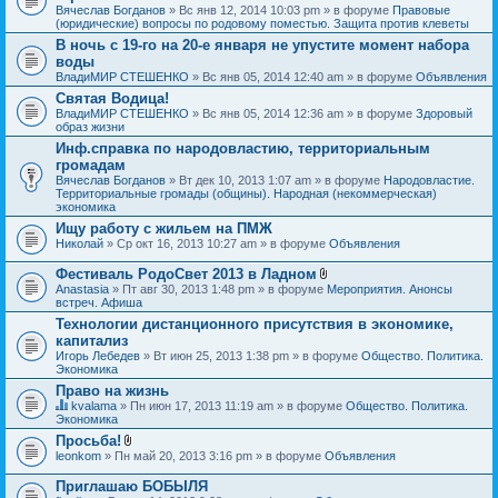
Вячеслав Богданов
» Вс янв 12, 2014 10:03 pm » в форуме
Правовые
(юридические) вопросы по родовому поместью. Защита против клеветы
В ночь с 19-го на 20-е января не упустите момент набора
воды
ВладиМИР СТЕШЕНКО
» Вс янв 05, 2014 12:40 am » в форуме
Объявления
Святая Водица!
ВладиМИР СТЕШЕНКО
» Вс янв 05, 2014 12:36 am » в форуме
Здоровый
образ жизни
Инф.справка по народовластию, территориальным
громадам
Вячеслав Богданов
» Вт дек 10, 2013 1:07 am » в форуме
Народовластие.
Территориальные громады (общины). Народная (некоммерческая)
экономика
Ищу работу с жильем на ПМЖ
Николай
» Ср окт 16, 2013 10:27 am » в форуме
Объявления
Фестиваль РодоСвет 2013 в Ладном
В
Anastasia
» Пт авг 30, 2013 1:48 pm » в форуме
Мероприятия. Анонсы
л
встреч. Афиша
о
Технологии дистанционного присутствия в экономике,
ж
капитализ
е
н
Игорь Лебедев
» Вт июн 25, 2013 1:38 pm » в форуме
Общество. Политика.
и
Экономика
я
Право на жизнь
kvalama
» Пн июн 17, 2013 11:19 am » в форуме
Общество. Политика.
Д
Экономика
а
Просьба!
н
В
leonkom
» Пн май 20, 2013 3:16 pm » в форуме
Объявления
н
л
а
о
я
Приглашаю БОБЫЛЯ
ж
т