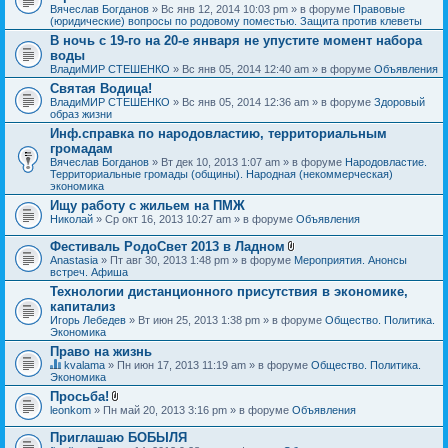
Вячеслав Богданов
» Вс янв 12, 2014 10:03 pm » в форуме
Правовые
(юридические) вопросы по родовому поместью. Защита против клеветы
В ночь с 19-го на 20-е января не упустите момент набора
воды
ВладиМИР СТЕШЕНКО
» Вс янв 05, 2014 12:40 am » в форуме
Объявления
Святая Водица!
ВладиМИР СТЕШЕНКО
» Вс янв 05, 2014 12:36 am » в форуме
Здоровый
образ жизни
Инф.справка по народовластию, территориальным
громадам
Вячеслав Богданов
» Вт дек 10, 2013 1:07 am » в форуме
Народовластие.
Территориальные громады (общины). Народная (некоммерческая)
экономика
Ищу работу с жильем на ПМЖ
Николай
» Ср окт 16, 2013 10:27 am » в форуме
Объявления
Фестиваль РодоСвет 2013 в Ладном
В
Anastasia
» Пт авг 30, 2013 1:48 pm » в форуме
Мероприятия. Анонсы
л
встреч. Афиша
о
Технологии дистанционного присутствия в экономике,
ж
капитализ
е
н
Игорь Лебедев
» Вт июн 25, 2013 1:38 pm » в форуме
Общество. Политика.
и
Экономика
я
Право на жизнь
kvalama
» Пн июн 17, 2013 11:19 am » в форуме
Общество. Политика.
Д
Экономика
а
Просьба!
н
В
leonkom
» Пн май 20, 2013 3:16 pm » в форуме
Объявления
н
л
а
о
я
Приглашаю БОБЫЛЯ
ж
т