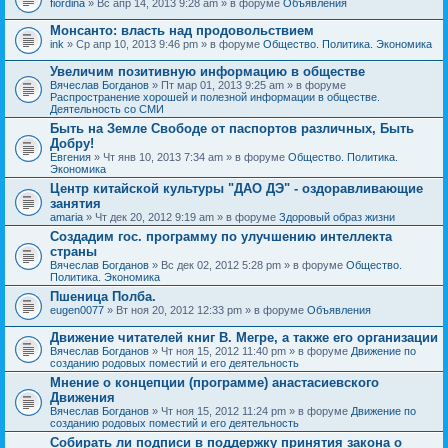
fiordina
» Вс апр 14, 2013 9:28 am » в форуме
Объявления
е
е
н
м
Монсанто: власть над продовольствием
и
а
я
ink
» Ср апр 10, 2013 9:46 pm » в форуме
Общество. Политика. Экономика
с
о
Увеличим позитивную информацию в обществе
д
е
Вячеслав Богданов
» Пт мар 01, 2013 9:25 am » в форуме
р
Распространение хорошей и полезной информации в обществе.
ж
Деятельность со СМИ
и
Быть на Земле Свободе от паспортов различных, Быть
т
Добру!
о
п
Евгения
» Чт янв 10, 2013 7:34 am » в форуме
Общество. Политика.
р
Экономика
о
Центр китайской культуры "ДАО ДЭ" - оздоравливающие
с
занятия
.
amaria
» Чт дек 20, 2012 9:19 am » в форуме
Здоровый образ жизни
Создадим гос. программу по улучшению интеллекта
страны
Вячеслав Богданов
» Вс дек 02, 2012 5:28 pm » в форуме
Общество.
Политика. Экономика
Пшеница Полба.
eugen0077
» Вт ноя 20, 2012 12:33 pm » в форуме
Объявления
Движение читателей книг В. Мегре, а также его организации
Вячеслав Богданов
» Чт ноя 15, 2012 11:40 pm » в форуме
Движение по
созданию родовых поместий и его деятельность
Мнение о концепции (программе) анастасиевского
Движения
Вячеслав Богданов
» Чт ноя 15, 2012 11:24 pm » в форуме
Движение по
созданию родовых поместий и его деятельность
Собирать ли подписи в поддержку принятия закона о