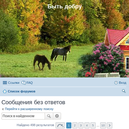
Быть добру
Ссылки
FAQ
Вход
Список форумов
ои
Сообщения без ответов
ск
Перейти к расширенному поиску
Найдено 498 результатов
1
2
3
4
5
…
10