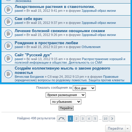
Экономика
Лекарственные растения в стамотологии.
pawel
» Вт май 15, 2012 9:41 pm » в форуме
Здоровый образ жизни
Сам себе врач
pawel
» Вт май 15, 2012 9:37 pm » в форуме
Здоровый образ жизни
Лечение болезней свежими овощными соками
pawel
» Вт май 15, 2012 9:26 pm » в форуме
Здоровый образ жизни
Рождение в пространстве любви
pawel
» Вт май 15, 2012 9:22 pm » в форуме
Объявления
Сайт "Русский дух"
pawel
» Вс май 13, 2012 9:15 am » в форуме
Распространение хорошей и
полезной информации в обществе. Деятельность со СМИ
Создаём коллективную мысль о законе родового
поместья
Вячеслав Богданов
» Сб мар 24, 2012 9:13 pm » в форуме
Правовые
(юридические) вопросы по родовому поместью. Защита против клеветы
Показать сообщения за
Найдено 498 результатов
1
2
3
4
5
…
10
Перейти