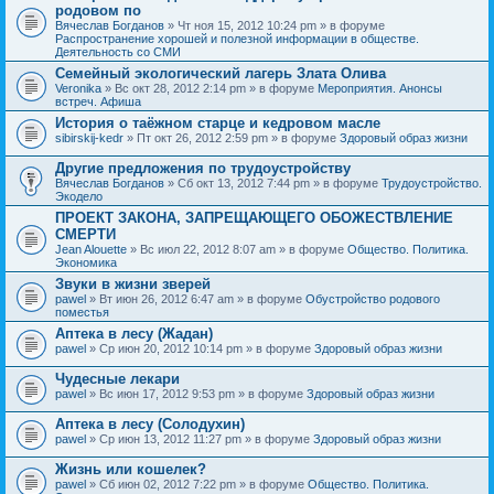
родовом по
Вячеслав Богданов
» Чт ноя 15, 2012 10:24 pm » в форуме
Распространение хорошей и полезной информации в обществе.
Деятельность со СМИ
Семейный экологический лагерь Злата Олива
Veronika
» Вс окт 28, 2012 2:14 pm » в форуме
Мероприятия. Анонсы
встреч. Афиша
История о таёжном старце и кедровом масле
sibirskij-kedr
» Пт окт 26, 2012 2:59 pm » в форуме
Здоровый образ жизни
Другие предложения по трудоустройству
Вячеслав Богданов
» Сб окт 13, 2012 7:44 pm » в форуме
Трудоустройство.
Экодело
ПРОЕКТ ЗАКОНА, ЗАПРЕЩАЮЩЕГО ОБОЖЕСТВЛЕНИЕ
СМЕРТИ
Jean Alouette
» Вс июл 22, 2012 8:07 am » в форуме
Общество. Политика.
Экономика
Звуки в жизни зверей
pawel
» Вт июн 26, 2012 6:47 am » в форуме
Обустройство родового
поместья
Аптека в лесу (Жадан)
pawel
» Ср июн 20, 2012 10:14 pm » в форуме
Здоровый образ жизни
Чудесные лекари
pawel
» Вс июн 17, 2012 9:53 pm » в форуме
Здоровый образ жизни
Аптека в лесу (Солодухин)
pawel
» Ср июн 13, 2012 11:27 pm » в форуме
Здоровый образ жизни
Жизнь или кошелек?
pawel
» Сб июн 02, 2012 7:22 pm » в форуме
Общество. Политика.