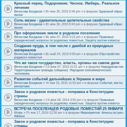
Красный перец. Подорожник. Чеснок. Имбирь. Реальное
лечение
Вячеслав Богданов
» Вт июн 30, 2015 8:44 pm » в форуме
Здоровый образ
жизни
Соль жизни - удивительные целительные свойства
Вячеслав Богданов
» Вт июн 30, 2015 8:43 pm » в форуме
Здоровый образ
жизни
Про оформление земли в родовом поселении
Вячеслав Богданов
» Вс июн 07, 2015 9:22 pm » в форуме
Правовые
(юридические) вопросы по родовому поместью. Защита против клеветы
Создание пруда, в том числе с дамбой из природных
материалов
Вячеслав Богданов
» Вс май 24, 2015 9:59 pm » в форуме
Обустройство
родового поместья
Что же такое государство, власть, органы на самом деле
Вячеслав Богданов
» Сб фев 07, 2015 11:51 am » в форуме
Народовластие.
Территориальные громады (общины). Народная (некоммерческая)
экономика
Развитие событий дальнейших в Украине и мире
Вячеслав Богданов
» Чт янв 15, 2015 11:02 pm » в форуме
События, вести,
репортажи
Закон о родовом поместье - поправка в Конституцию
страны
Вячеслав Богданов
» Сб фев 08, 2014 3:50 pm » в форуме
Правовые
(юридические) вопросы по родовому поместью. Защита против клеветы
ВСТРЕЧА ПОСЕЛЕНЦЕВ РОДОВЫХ ПОМЕСТИЙ 25 ЯНВАРЯ
Игорь
» Пт янв 17, 2014 12:30 am » в форуме
Мероприятия. Анонсы встреч.
Афиша
Закон о родовом поместье - поправка в Конституцию
страны