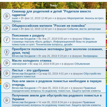
Темы
Семинар для родителей и детей "Родители вместо
гаджетов"
swan
» Вт фев 12, 2019 12:48 pm » в форуме
Мероприятия. Анонсы встреч.
Афиша
Общероссийские митинги "Россия не помойка"
swan
» Вт фев 12, 2019 12:42 pm » в форуме
События, вести, репортажи
Пояснение к разделу
Вячеслав Богданов
» Вс янв 27, 2019 8:00 pm » в форуме
Образ эл.
страницы портала «Быть добру», Информационной базы по родовым
поместьям и газет. Технические вопросы, дизайн
Приобрести полезные экотовары (для экологии сознания,
души, тела)
Вячеслав Богданов
» Вт апр 26, 2016 9:19 pm » в форуме
Экоярмарка
Масло холодного отжима
sibirskij-kedr
» Вс мар 13, 2016 8:05 pm » в форуме
Объявления
Листья – это удобрение
Вячеслав Богданов
» Ср мар 02, 2016 4:01 pm » в форуме
Обустройство
родового поместья
Указ или закон о родовом поместье необходим в первую
очередь
Вячеслав Богданов
» Пт фев 05, 2016 3:26 pm » в форуме
Правовые
(юридические) вопросы по родовому поместью. Защита против клеветы
Получение земли для обустройства родового поместья в
Украине
Вячеслав Богданов
» Чт ноя 05, 2015 8:34 pm » в форуме
Правовые
(юридические) вопросы по родовому поместью. Защита против клеветы