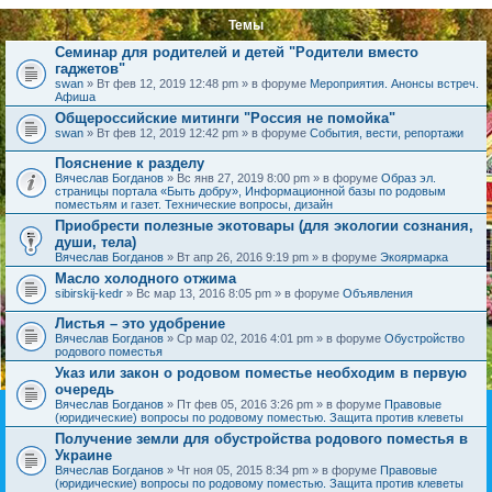
Темы
Семинар для родителей и детей "Родители вместо
гаджетов"
swan
» Вт фев 12, 2019 12:48 pm » в форуме
Мероприятия. Анонсы встреч.
Афиша
Общероссийские митинги "Россия не помойка"
swan
» Вт фев 12, 2019 12:42 pm » в форуме
События, вести, репортажи
Пояснение к разделу
Вячеслав Богданов
» Вс янв 27, 2019 8:00 pm » в форуме
Образ эл.
страницы портала «Быть добру», Информационной базы по родовым
поместьям и газет. Технические вопросы, дизайн
Приобрести полезные экотовары (для экологии сознания,
души, тела)
Вячеслав Богданов
» Вт апр 26, 2016 9:19 pm » в форуме
Экоярмарка
Масло холодного отжима
sibirskij-kedr
» Вс мар 13, 2016 8:05 pm » в форуме
Объявления
Листья – это удобрение
Вячеслав Богданов
» Ср мар 02, 2016 4:01 pm » в форуме
Обустройство
родового поместья
Указ или закон о родовом поместье необходим в первую
очередь
Вячеслав Богданов
» Пт фев 05, 2016 3:26 pm » в форуме
Правовые
(юридические) вопросы по родовому поместью. Защита против клеветы
Получение земли для обустройства родового поместья в
Украине
Вячеслав Богданов
» Чт ноя 05, 2015 8:34 pm » в форуме
Правовые
(юридические) вопросы по родовому поместью. Защита против клеветы