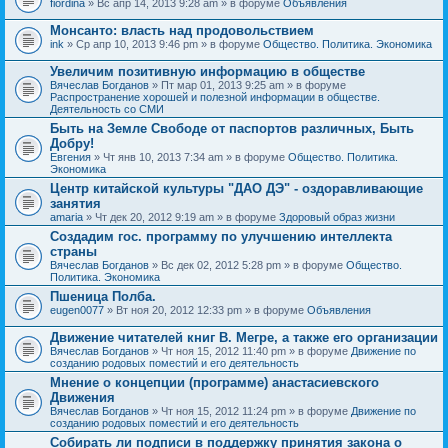
fiordina
» Вс апр 14, 2013 9:28 am » в форуме
Объявления
е
е
н
м
Монсанто: власть над продовольствием
и
а
я
ink
» Ср апр 10, 2013 9:46 pm » в форуме
Общество. Политика. Экономика
с
о
Увеличим позитивную информацию в обществе
д
е
Вячеслав Богданов
» Пт мар 01, 2013 9:25 am » в форуме
р
Распространение хорошей и полезной информации в обществе.
ж
Деятельность со СМИ
и
Быть на Земле Свободе от паспортов различных, Быть
т
Добру!
о
п
Евгения
» Чт янв 10, 2013 7:34 am » в форуме
Общество. Политика.
р
Экономика
о
Центр китайской культуры "ДАО ДЭ" - оздоравливающие
с
занятия
.
amaria
» Чт дек 20, 2012 9:19 am » в форуме
Здоровый образ жизни
Создадим гос. программу по улучшению интеллекта
страны
Вячеслав Богданов
» Вс дек 02, 2012 5:28 pm » в форуме
Общество.
Политика. Экономика
Пшеница Полба.
eugen0077
» Вт ноя 20, 2012 12:33 pm » в форуме
Объявления
Движение читателей книг В. Мегре, а также его организации
Вячеслав Богданов
» Чт ноя 15, 2012 11:40 pm » в форуме
Движение по
созданию родовых поместий и его деятельность
Мнение о концепции (программе) анастасиевского
Движения
Вячеслав Богданов
» Чт ноя 15, 2012 11:24 pm » в форуме
Движение по
созданию родовых поместий и его деятельность
Собирать ли подписи в поддержку принятия закона о