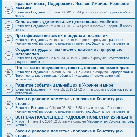
Красный перец. Подорожник. Чеснок. Имбирь. Реальное
лечение
Вячеслав Богданов
» Вт июн 30, 2015 8:44 pm » в форуме
Здоровый образ
жизни
Соль жизни - удивительные целительные свойства
Вячеслав Богданов
» Вт июн 30, 2015 8:43 pm » в форуме
Здоровый образ
жизни
Про оформление земли в родовом поселении
Вячеслав Богданов
» Вс июн 07, 2015 9:22 pm » в форуме
Правовые
(юридические) вопросы по родовому поместью. Защита против клеветы
Создание пруда, в том числе с дамбой из природных
материалов
Вячеслав Богданов
» Вс май 24, 2015 9:59 pm » в форуме
Обустройство
родового поместья
Что же такое государство, власть, органы на самом деле
Вячеслав Богданов
» Сб фев 07, 2015 11:51 am » в форуме
Народовластие.
Территориальные громады (общины). Народная (некоммерческая)
экономика
Развитие событий дальнейших в Украине и мире
Вячеслав Богданов
» Чт янв 15, 2015 11:02 pm » в форуме
События, вести,
репортажи
Закон о родовом поместье - поправка в Конституцию
страны
Вячеслав Богданов
» Сб фев 08, 2014 3:50 pm » в форуме
Правовые
(юридические) вопросы по родовому поместью. Защита против клеветы
ВСТРЕЧА ПОСЕЛЕНЦЕВ РОДОВЫХ ПОМЕСТИЙ 25 ЯНВАРЯ
Игорь
» Пт янв 17, 2014 12:30 am » в форуме
Мероприятия. Анонсы встреч.
Афиша
Закон о родовом поместье - поправка в Конституцию
страны