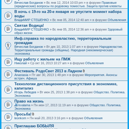
Вячеслав Богданов
» Вс янв 12, 2014 10:03 pm » в форуме
Правовые
(юридические) вопросы по родовому поместью. Защита против клеветы
В ночь с 19-го на 20-е января не упустите момент набора
воды
ВладиМИР СТЕШЕНКО
» Вс янв 05, 2014 12:40 am » в форуме
Объявления
Святая Водица!
ВладиМИР СТЕШЕНКО
» Вс янв 05, 2014 12:36 am » в форуме
Здоровый
образ жизни
Инф.справка по народовластию, территориальным
громадам
Вячеслав Богданов
» Вт дек 10, 2013 1:07 am » в форуме
Народовластие.
Территориальные громады (общины). Народная (некоммерческая)
экономика
Ищу работу с жильем на ПМЖ
Николай
» Ср окт 16, 2013 10:27 am » в форуме
Объявления
Фестиваль РодоСвет 2013 в Ладном
В
Anastasia
» Пт авг 30, 2013 1:48 pm » в форуме
Мероприятия. Анонсы
л
встреч. Афиша
о
Технологии дистанционного присутствия в экономике,
ж
капитализ
е
н
Игорь Лебедев
» Вт июн 25, 2013 1:38 pm » в форуме
Общество. Политика.
и
Экономика
я
Право на жизнь
kvalama
» Пн июн 17, 2013 11:19 am » в форуме
Общество. Политика.
Д
Экономика
а
Просьба!
н
В
leonkom
» Пн май 20, 2013 3:16 pm » в форуме
Объявления
н
л
а
о
я
Приглашаю БОБЫЛЯ
ж
т