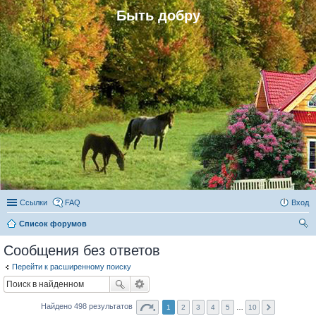
Быть добру
Ссылки
FAQ
Вход
Список форумов
ои
Сообщения без ответов
ск
Перейти к расширенному поиску
Найдено 498 результатов
1
2
3
4
5
…
10