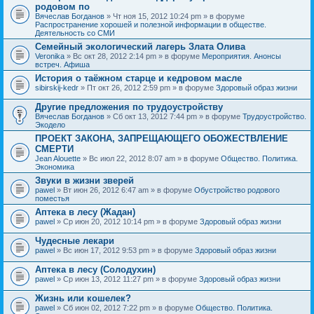
родовом по
Вячеслав Богданов
» Чт ноя 15, 2012 10:24 pm » в форуме
Распространение хорошей и полезной информации в обществе.
Деятельность со СМИ
Семейный экологический лагерь Злата Олива
Veronika
» Вс окт 28, 2012 2:14 pm » в форуме
Мероприятия. Анонсы
встреч. Афиша
История о таёжном старце и кедровом масле
sibirskij-kedr
» Пт окт 26, 2012 2:59 pm » в форуме
Здоровый образ жизни
Другие предложения по трудоустройству
Вячеслав Богданов
» Сб окт 13, 2012 7:44 pm » в форуме
Трудоустройство.
Экодело
ПРОЕКТ ЗАКОНА, ЗАПРЕЩАЮЩЕГО ОБОЖЕСТВЛЕНИЕ
СМЕРТИ
Jean Alouette
» Вс июл 22, 2012 8:07 am » в форуме
Общество. Политика.
Экономика
Звуки в жизни зверей
pawel
» Вт июн 26, 2012 6:47 am » в форуме
Обустройство родового
поместья
Аптека в лесу (Жадан)
pawel
» Ср июн 20, 2012 10:14 pm » в форуме
Здоровый образ жизни
Чудесные лекари
pawel
» Вс июн 17, 2012 9:53 pm » в форуме
Здоровый образ жизни
Аптека в лесу (Солодухин)
pawel
» Ср июн 13, 2012 11:27 pm » в форуме
Здоровый образ жизни
Жизнь или кошелек?
pawel
» Сб июн 02, 2012 7:22 pm » в форуме
Общество. Политика.