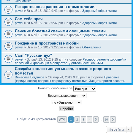
Экономика
Лекарственные растения в стамотологии.
pawel
» Вт май 15, 2012 9:41 pm » в форуме
Здоровый образ жизни
Сам себе врач
pawel
» Вт май 15, 2012 9:37 pm » в форуме
Здоровый образ жизни
Лечение болезней свежими овощными соками
pawel
» Вт май 15, 2012 9:26 pm » в форуме
Здоровый образ жизни
Рождение в пространстве любви
pawel
» Вт май 15, 2012 9:22 pm » в форуме
Объявления
Сайт "Русский дух"
pawel
» Вс май 13, 2012 9:15 am » в форуме
Распространение хорошей и
полезной информации в обществе. Деятельность со СМИ
Создаём коллективную мысль о законе родового
поместья
Вячеслав Богданов
» Сб мар 24, 2012 9:13 pm » в форуме
Правовые
(юридические) вопросы по родовому поместью. Защита против клеветы
Показать сообщения за
Найдено 498 результатов
1
2
3
4
5
…
10
Перейти