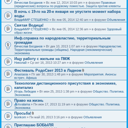
Вячеслав Богданов
» Вс янв 12, 2014 10:03 pm » в форуме
Правовые
(юридические) вопросы по родовому поместью. Защита против клеветы
В ночь с 19-го на 20-е января не упустите момент набора
воды
ВладиМИР СТЕШЕНКО
» Вс янв 05, 2014 12:40 am » в форуме
Объявления
Святая Водица!
ВладиМИР СТЕШЕНКО
» Вс янв 05, 2014 12:36 am » в форуме
Здоровый
образ жизни
Инф.справка по народовластию, территориальным
громадам
Вячеслав Богданов
» Вт дек 10, 2013 1:07 am » в форуме
Народовластие.
Территориальные громады (общины). Народная (некоммерческая)
экономика
Ищу работу с жильем на ПМЖ
Николай
» Ср окт 16, 2013 10:27 am » в форуме
Объявления
Фестиваль РодоСвет 2013 в Ладном
В
Anastasia
» Пт авг 30, 2013 1:48 pm » в форуме
Мероприятия. Анонсы
л
встреч. Афиша
о
Технологии дистанционного присутствия в экономике,
ж
капитализ
е
н
Игорь Лебедев
» Вт июн 25, 2013 1:38 pm » в форуме
Общество. Политика.
и
Экономика
я
Право на жизнь
kvalama
» Пн июн 17, 2013 11:19 am » в форуме
Общество. Политика.
Д
Экономика
а
Просьба!
н
В
leonkom
» Пн май 20, 2013 3:16 pm » в форуме
Объявления
н
л
а
о
я
Приглашаю БОБЫЛЯ
ж
т