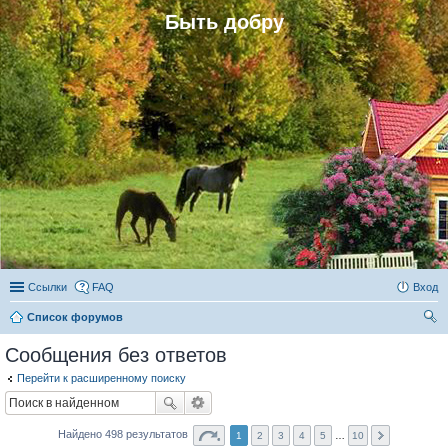
Быть добру
Ссылки
FAQ
Вход
Список форумов
ои
Сообщения без ответов
ск
Перейти к расширенному поиску
Найдено 498 результатов
1
2
3
4
5
…
10