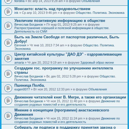
fiordina
» Вс апр 14, 2013 9:28 am » в форуме
Объявления
е
е
н
м
Монсанто: власть над продовольствием
и
а
я
ink
» Ср апр 10, 2013 9:46 pm » в форуме
Общество. Политика. Экономика
с
о
Увеличим позитивную информацию в обществе
д
е
Вячеслав Богданов
» Пт мар 01, 2013 9:25 am » в форуме
р
Распространение хорошей и полезной информации в обществе.
ж
Деятельность со СМИ
и
Быть на Земле Свободе от паспортов различных, Быть
т
Добру!
о
п
Евгения
» Чт янв 10, 2013 7:34 am » в форуме
Общество. Политика.
р
Экономика
о
Центр китайской культуры "ДАО ДЭ" - оздоравливающие
с
занятия
.
amaria
» Чт дек 20, 2012 9:19 am » в форуме
Здоровый образ жизни
Создадим гос. программу по улучшению интеллекта
страны
Вячеслав Богданов
» Вс дек 02, 2012 5:28 pm » в форуме
Общество.
Политика. Экономика
Пшеница Полба.
eugen0077
» Вт ноя 20, 2012 12:33 pm » в форуме
Объявления
Движение читателей книг В. Мегре, а также его организации
Вячеслав Богданов
» Чт ноя 15, 2012 11:40 pm » в форуме
Движение по
созданию родовых поместий и его деятельность
Мнение о концепции (программе) анастасиевского
Движения
Вячеслав Богданов
» Чт ноя 15, 2012 11:24 pm » в форуме
Движение по
созданию родовых поместий и его деятельность
Собирать ли подписи в поддержку принятия закона о