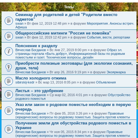
Темы
Семинар для родителей и детей "Родители вместо
гаджетов"
swan
» Вт фев 12, 2019 12:48 pm » в форуме
Мероприятия. Анонсы встреч.
Афиша
Общероссийские митинги "Россия не помойка"
swan
» Вт фев 12, 2019 12:42 pm » в форуме
События, вести, репортажи
Пояснение к разделу
Вячеслав Богданов
» Вс янв 27, 2019 8:00 pm » в форуме
Образ эл.
страницы портала «Быть добру», Информационной базы по родовым
поместьям и газет. Технические вопросы, дизайн
Приобрести полезные экотовары (для экологии сознания,
души, тела)
Вячеслав Богданов
» Вт апр 26, 2016 9:19 pm » в форуме
Экоярмарка
Масло холодного отжима
sibirskij-kedr
» Вс мар 13, 2016 8:05 pm » в форуме
Объявления
Листья – это удобрение
Вячеслав Богданов
» Ср мар 02, 2016 4:01 pm » в форуме
Обустройство
родового поместья
Указ или закон о родовом поместье необходим в первую
очередь
Вячеслав Богданов
» Пт фев 05, 2016 3:26 pm » в форуме
Правовые
(юридические) вопросы по родовому поместью. Защита против клеветы
Получение земли для обустройства родового поместья в
Украине
Вячеслав Богданов
» Чт ноя 05, 2015 8:34 pm » в форуме
Правовые
(юридические) вопросы по родовому поместью. Защита против клеветы