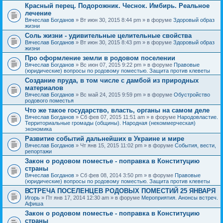
Красный перец. Подорожник. Чеснок. Имбирь. Реальное
лечение
Вячеслав Богданов
» Вт июн 30, 2015 8:44 pm » в форуме
Здоровый образ
жизни
Соль жизни - удивительные целительные свойства
Вячеслав Богданов
» Вт июн 30, 2015 8:43 pm » в форуме
Здоровый образ
жизни
Про оформление земли в родовом поселении
Вячеслав Богданов
» Вс июн 07, 2015 9:22 pm » в форуме
Правовые
(юридические) вопросы по родовому поместью. Защита против клеветы
Создание пруда, в том числе с дамбой из природных
материалов
Вячеслав Богданов
» Вс май 24, 2015 9:59 pm » в форуме
Обустройство
родового поместья
Что же такое государство, власть, органы на самом деле
Вячеслав Богданов
» Сб фев 07, 2015 11:51 am » в форуме
Народовластие.
Территориальные громады (общины). Народная (некоммерческая)
экономика
Развитие событий дальнейших в Украине и мире
Вячеслав Богданов
» Чт янв 15, 2015 11:02 pm » в форуме
События, вести,
репортажи
Закон о родовом поместье - поправка в Конституцию
страны
Вячеслав Богданов
» Сб фев 08, 2014 3:50 pm » в форуме
Правовые
(юридические) вопросы по родовому поместью. Защита против клеветы
ВСТРЕЧА ПОСЕЛЕНЦЕВ РОДОВЫХ ПОМЕСТИЙ 25 ЯНВАРЯ
Игорь
» Пт янв 17, 2014 12:30 am » в форуме
Мероприятия. Анонсы встреч.
Афиша
Закон о родовом поместье - поправка в Конституцию
страны