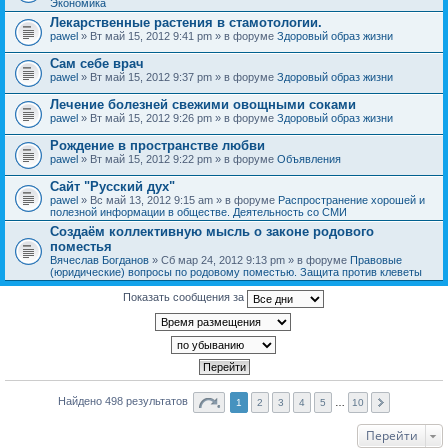
Экономика
Лекарственные растения в стамотологии.
pawel
» Вт май 15, 2012 9:41 pm » в форуме
Здоровый образ жизни
Сам себе врач
pawel
» Вт май 15, 2012 9:37 pm » в форуме
Здоровый образ жизни
Лечение болезней свежими овощными соками
pawel
» Вт май 15, 2012 9:26 pm » в форуме
Здоровый образ жизни
Рождение в пространстве любви
pawel
» Вт май 15, 2012 9:22 pm » в форуме
Объявления
Сайт "Русский дух"
pawel
» Вс май 13, 2012 9:15 am » в форуме
Распространение хорошей и
полезной информации в обществе. Деятельность со СМИ
Создаём коллективную мысль о законе родового
поместья
Вячеслав Богданов
» Сб мар 24, 2012 9:13 pm » в форуме
Правовые
(юридические) вопросы по родовому поместью. Защита против клеветы
Показать сообщения за
Найдено 498 результатов
1
2
3
4
5
…
10
Перейти