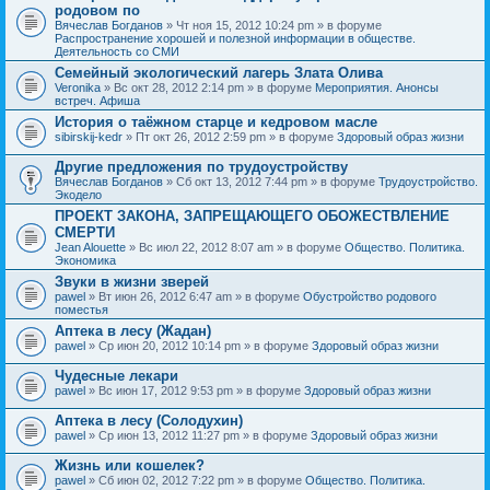
родовом по
Вячеслав Богданов
» Чт ноя 15, 2012 10:24 pm » в форуме
Распространение хорошей и полезной информации в обществе.
Деятельность со СМИ
Семейный экологический лагерь Злата Олива
Veronika
» Вс окт 28, 2012 2:14 pm » в форуме
Мероприятия. Анонсы
встреч. Афиша
История о таёжном старце и кедровом масле
sibirskij-kedr
» Пт окт 26, 2012 2:59 pm » в форуме
Здоровый образ жизни
Другие предложения по трудоустройству
Вячеслав Богданов
» Сб окт 13, 2012 7:44 pm » в форуме
Трудоустройство.
Экодело
ПРОЕКТ ЗАКОНА, ЗАПРЕЩАЮЩЕГО ОБОЖЕСТВЛЕНИЕ
СМЕРТИ
Jean Alouette
» Вс июл 22, 2012 8:07 am » в форуме
Общество. Политика.
Экономика
Звуки в жизни зверей
pawel
» Вт июн 26, 2012 6:47 am » в форуме
Обустройство родового
поместья
Аптека в лесу (Жадан)
pawel
» Ср июн 20, 2012 10:14 pm » в форуме
Здоровый образ жизни
Чудесные лекари
pawel
» Вс июн 17, 2012 9:53 pm » в форуме
Здоровый образ жизни
Аптека в лесу (Солодухин)
pawel
» Ср июн 13, 2012 11:27 pm » в форуме
Здоровый образ жизни
Жизнь или кошелек?
pawel
» Сб июн 02, 2012 7:22 pm » в форуме
Общество. Политика.