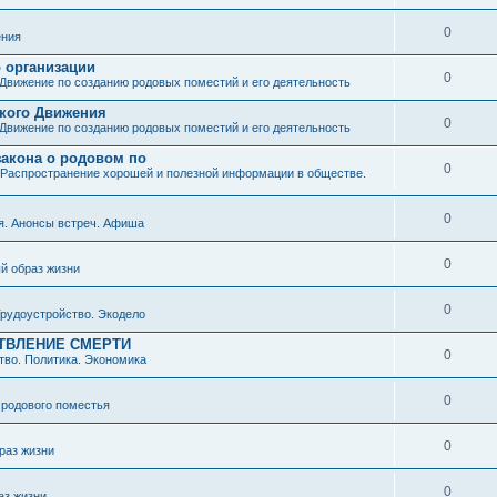
0
ния
о организации
0
Движение по созданию родовых поместий и его деятельность
ского Движения
0
Движение по созданию родовых поместий и его деятельность
закона о родовом по
0
Распространение хорошей и полезной информации в обществе.
0
я. Анонсы встреч. Афиша
0
й образ жизни
0
рудоустройство. Экодело
ТВЛЕНИЕ СМЕРТИ
0
во. Политика. Экономика
0
 родового поместья
0
раз жизни
0
аз жизни