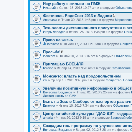
Ищу работу с жильем на ПМЖ
Николай
» Ср окт 16, 2013 10:27 am » в форуме
Объявлен
Фестиваль РодоСвет 2013 в Ладном
В
Anastasia
» Пт авг 30, 2013 1:48 pm » в форуме
Мероприят
л
о
Технологии дистанционного присутствия в эк
ж
Игорь Лебедев
» Вт июн 25, 2013 1:38 pm » в форуме
Обще
е
н
Право на жизнь
и
я
kvalama
» Пн июн 17, 2013 11:19 am » в форуме
Обществ
Д
а
Просьба!
н
В
leonkom
» Пн май 20, 2013 3:16 pm » в форуме
Объявлени
н
л
а
о
Приглашаю БОБЫЛЯ
я
ж
fiordina
т
» Вс апр 14, 2013 9:28 am » в форуме
Объявления
е
е
н
м
Монсанто: власть над продовольствием
и
а
я
ink
» Ср апр 10, 2013 9:46 pm » в форуме
Общество. Полит
с
о
Увеличим позитивную информацию в общест
д
Вячеслав Богданов
» Пт мар 01, 2013 9:25 am » в форуме
е
Деятельность со СМИ
р
ж
Быть на Земле Свободе от паспортов различ
и
Евгения
» Чт янв 10, 2013 7:34 am » в форуме
Общество. 
т
о
Центр китайской культуры "ДАО ДЭ" - оздор
п
amaria
р
» Чт дек 20, 2012 9:19 am » в форуме
Здоровый обр
о
с
Создадим гос. программу по улучшению инте
.
Вячеслав Богданов
» Вс дек 02, 2012 5:28 pm » в форуме
О