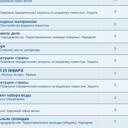
Здоровый образ жизни
0
Правовые (юридические) вопросы по родовому поместью. Защита
иродных материалов
0
Обустройство родового поместья
 самом деле
0
е
Народовластие. Территориальные громады (общины). Народная
ире
0
События, вести, репортажи
титуцию страны
0
Правовые (юридические) вопросы по родовому поместью. Защита
 25 ЯНВАРЯ
0
. Анонсы встреч. Афиша
титуцию страны
0
е
Правовые (юридические) вопросы по родовому поместью. Защита
мент набора воды
0
руме
Объявления
0
руме
Здоровый образ жизни
льным громадам
0
ародовластие. Территориальные громады (общины). Народная