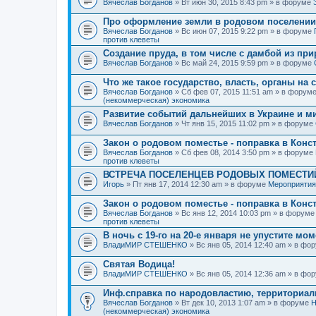
Вячеслав Богданов
» Вт июн 30, 2015 8:43 pm » в форуме
Про оформление земли в родовом поселении
Вячеслав Богданов
» Вс июн 07, 2015 9:22 pm » в форуме
против клеветы
Создание пруда, в том числе с дамбой из пр
Вячеслав Богданов
» Вс май 24, 2015 9:59 pm » в форуме
Что же такое государство, власть, органы на
Вячеслав Богданов
» Сб фев 07, 2015 11:51 am » в форум
(некоммерческая) экономика
Развитие событий дальнейших в Украине и м
Вячеслав Богданов
» Чт янв 15, 2015 11:02 pm » в форуме
Закон о родовом поместье - поправка в Конс
Вячеслав Богданов
» Сб фев 08, 2014 3:50 pm » в форуме
против клеветы
ВСТРЕЧА ПОСЕЛЕНЦЕВ РОДОВЫХ ПОМЕСТИЙ
Игорь
» Пт янв 17, 2014 12:30 am » в форуме
Мероприятия
Закон о родовом поместье - поправка в Конс
Вячеслав Богданов
» Вс янв 12, 2014 10:03 pm » в форум
против клеветы
В ночь с 19-го на 20-е января не упустите мо
ВладиМИР СТЕШЕНКО
» Вс янв 05, 2014 12:40 am » в фо
Святая Водица!
ВладиМИР СТЕШЕНКО
» Вс янв 05, 2014 12:36 am » в фо
Инф.справка по народовластию, территориа
Вячеслав Богданов
» Вт дек 10, 2013 1:07 am » в форуме
Н
(некоммерческая) экономика