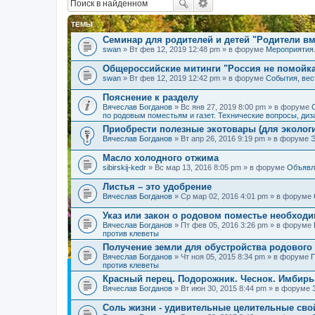
ТЕМЫ
Семинар для родителей и детей "Родители вм
swan
» Вт фев 12, 2019 12:48 pm » в форуме
Мероприятия
Общероссийские митинги "Россия не помойк
swan
» Вт фев 12, 2019 12:42 pm » в форуме
События, вес
Пояснение к разделу
Вячеслав Богданов
» Вс янв 27, 2019 8:00 pm » в форуме
по родовым поместьям и газет. Технические вопросы, диз
Приобрести полезные экотовары (для экологи
Вячеслав Богданов
» Вт апр 26, 2016 9:19 pm » в форуме
Масло холодного отжима
sibirskij-kedr
» Вс мар 13, 2016 8:05 pm » в форуме
Объявл
Листья – это удобрение
Вячеслав Богданов
» Ср мар 02, 2016 4:01 pm » в форуме
Указ или закон о родовом поместье необход
Вячеслав Богданов
» Пт фев 05, 2016 3:26 pm » в форуме
против клеветы
Получение земли для обустройства родового
Вячеслав Богданов
» Чт ноя 05, 2015 8:34 pm » в форуме
П
против клеветы
Красный перец. Подорожник. Чеснок. Имбирь
Вячеслав Богданов
» Вт июн 30, 2015 8:44 pm » в форуме
Соль жизни - удивительные целительные сво