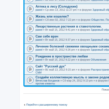
Аптека в лесу (Солодухин)
pawel
» Ср июн 13, 2012 11:27 pm » в форуме
Здоровый об
Жизнь или кошелек?
pawel
» Сб июн 02, 2012 7:22 pm » в форуме
Общество. По
Лекарственные растения в стамотологии.
pawel
» Вт май 15, 2012 9:41 pm » в форуме
Здоровый обр
Сам себе врач
pawel
» Вт май 15, 2012 9:37 pm » в форуме
Здоровый обр
Лечение болезней свежими овощными сокам
pawel
» Вт май 15, 2012 9:26 pm » в форуме
Здоровый обр
Рождение в пространстве любви
pawel
» Вт май 15, 2012 9:22 pm » в форуме
Объявления
Сайт "Русский дух"
pawel
» Вс май 13, 2012 9:15 am » в форуме
Распростране
СМИ
Создаём коллективную мысль о законе родов
Вячеслав Богданов
» Сб мар 24, 2012 9:13 pm » в форуме
против клеветы
Показ
Перейти к расширенному поиску