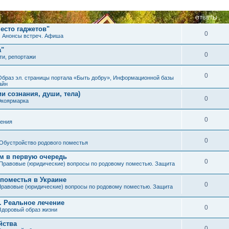
ОТВЕТЫ
есто гаджетов"
0
. Анонсы встреч. Афиша
а"
0
ти, репортажи
0
Образ эл. страницы портала «Быть добру», Информационной базы
айн
и сознания, души, тела)
0
Экоярмарка
0
ения
0
Обустройство родового поместья
им в первую очередь
0
Правовые (юридические) вопросы по родовому поместью. Защита
 поместья в Украине
0
равовые (юридические) вопросы по родовому поместью. Защита
. Реальное лечение
0
Здоровый образ жизни
йства
0