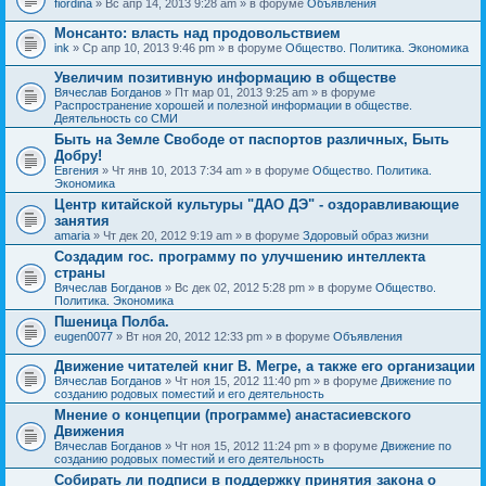
fiordina
» Вс апр 14, 2013 9:28 am » в форуме
Объявления
е
е
н
м
Монсанто: власть над продовольствием
и
а
я
ink
» Ср апр 10, 2013 9:46 pm » в форуме
Общество. Политика. Экономика
с
о
Увеличим позитивную информацию в обществе
д
е
Вячеслав Богданов
» Пт мар 01, 2013 9:25 am » в форуме
р
Распространение хорошей и полезной информации в обществе.
ж
Деятельность со СМИ
и
Быть на Земле Свободе от паспортов различных, Быть
т
Добру!
о
п
Евгения
» Чт янв 10, 2013 7:34 am » в форуме
Общество. Политика.
р
Экономика
о
Центр китайской культуры "ДАО ДЭ" - оздоравливающие
с
занятия
.
amaria
» Чт дек 20, 2012 9:19 am » в форуме
Здоровый образ жизни
Создадим гос. программу по улучшению интеллекта
страны
Вячеслав Богданов
» Вс дек 02, 2012 5:28 pm » в форуме
Общество.
Политика. Экономика
Пшеница Полба.
eugen0077
» Вт ноя 20, 2012 12:33 pm » в форуме
Объявления
Движение читателей книг В. Мегре, а также его организации
Вячеслав Богданов
» Чт ноя 15, 2012 11:40 pm » в форуме
Движение по
созданию родовых поместий и его деятельность
Мнение о концепции (программе) анастасиевского
Движения
Вячеслав Богданов
» Чт ноя 15, 2012 11:24 pm » в форуме
Движение по
созданию родовых поместий и его деятельность
Собирать ли подписи в поддержку принятия закона о