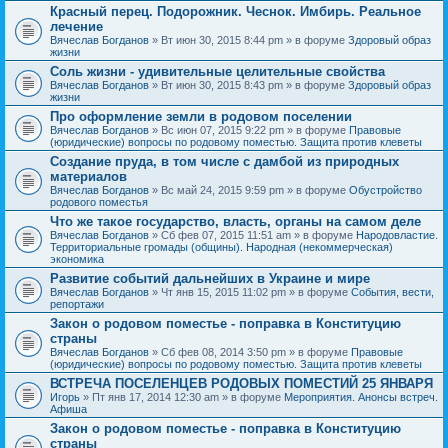
Красный перец. Подорожник. Чеснок. Имбирь. Реальное
лечение
Вячеслав Богданов
» Вт июн 30, 2015 8:44 pm » в форуме
Здоровый образ
жизни
Соль жизни - удивительные целительные свойства
Вячеслав Богданов
» Вт июн 30, 2015 8:43 pm » в форуме
Здоровый образ
жизни
Про оформление земли в родовом поселении
Вячеслав Богданов
» Вс июн 07, 2015 9:22 pm » в форуме
Правовые
(юридические) вопросы по родовому поместью. Защита против клеветы
Создание пруда, в том числе с дамбой из природных
материалов
Вячеслав Богданов
» Вс май 24, 2015 9:59 pm » в форуме
Обустройство
родового поместья
Что же такое государство, власть, органы на самом деле
Вячеслав Богданов
» Сб фев 07, 2015 11:51 am » в форуме
Народовластие.
Территориальные громады (общины). Народная (некоммерческая)
экономика
Развитие событий дальнейших в Украине и мире
Вячеслав Богданов
» Чт янв 15, 2015 11:02 pm » в форуме
События, вести,
репортажи
Закон о родовом поместье - поправка в Конституцию
страны
Вячеслав Богданов
» Сб фев 08, 2014 3:50 pm » в форуме
Правовые
(юридические) вопросы по родовому поместью. Защита против клеветы
ВСТРЕЧА ПОСЕЛЕНЦЕВ РОДОВЫХ ПОМЕСТИЙ 25 ЯНВАРЯ
Игорь
» Пт янв 17, 2014 12:30 am » в форуме
Мероприятия. Анонсы встреч.
Афиша
Закон о родовом поместье - поправка в Конституцию
страны