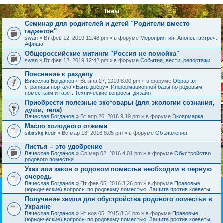
Темы
Семинар для родителей и детей "Родители вместо
гаджетов"
swan
» Вт фев 12, 2019 12:48 pm » в форуме
Мероприятия. Анонсы встреч.
Афиша
Общероссийские митинги "Россия не помойка"
swan
» Вт фев 12, 2019 12:42 pm » в форуме
События, вести, репортажи
Пояснение к разделу
Вячеслав Богданов
» Вс янв 27, 2019 8:00 pm » в форуме
Образ эл.
страницы портала «Быть добру», Информационной базы по родовым
поместьям и газет. Технические вопросы, дизайн
Приобрести полезные экотовары (для экологии сознания,
души, тела)
Вячеслав Богданов
» Вт апр 26, 2016 9:19 pm » в форуме
Экоярмарка
Масло холодного отжима
sibirskij-kedr
» Вс мар 13, 2016 8:05 pm » в форуме
Объявления
Листья – это удобрение
Вячеслав Богданов
» Ср мар 02, 2016 4:01 pm » в форуме
Обустройство
родового поместья
Указ или закон о родовом поместье необходим в первую
очередь
Вячеслав Богданов
» Пт фев 05, 2016 3:26 pm » в форуме
Правовые
(юридические) вопросы по родовому поместью. Защита против клеветы
Получение земли для обустройства родового поместья в
Украине
Вячеслав Богданов
» Чт ноя 05, 2015 8:34 pm » в форуме
Правовые
(юридические) вопросы по родовому поместью. Защита против клеветы