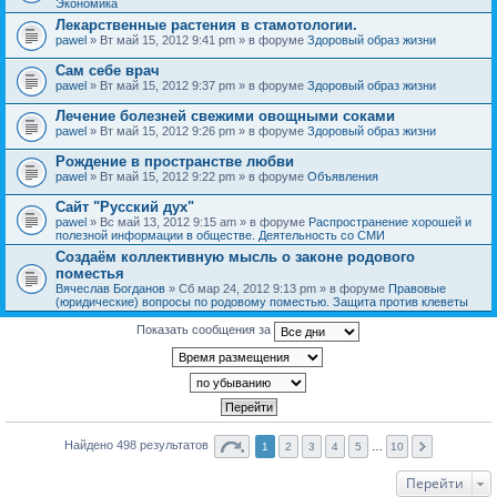
Экономика
Лекарственные растения в стамотологии.
pawel
» Вт май 15, 2012 9:41 pm » в форуме
Здоровый образ жизни
Сам себе врач
pawel
» Вт май 15, 2012 9:37 pm » в форуме
Здоровый образ жизни
Лечение болезней свежими овощными соками
pawel
» Вт май 15, 2012 9:26 pm » в форуме
Здоровый образ жизни
Рождение в пространстве любви
pawel
» Вт май 15, 2012 9:22 pm » в форуме
Объявления
Сайт "Русский дух"
pawel
» Вс май 13, 2012 9:15 am » в форуме
Распространение хорошей и
полезной информации в обществе. Деятельность со СМИ
Создаём коллективную мысль о законе родового
поместья
Вячеслав Богданов
» Сб мар 24, 2012 9:13 pm » в форуме
Правовые
(юридические) вопросы по родовому поместью. Защита против клеветы
Показать сообщения за
Найдено 498 результатов
1
2
3
4
5
…
10
Перейти