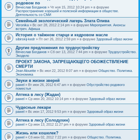
родовом по
Вячеслав Богданов
» Чт ноя 15, 2012 10:24 pm » в форуме
Распространение хорошей и полезной информации в обществе.
Деятельность со СМИ
Семейный экологический лагерь Злата Олива
Veronika
» Вс окт 28, 2012 2:14 pm » в форуме
Мероприятия. Анонсы
встреч. Афиша
История о таёжном старце и кедровом масле
sibirskij-kedr
» Пт окт 26, 2012 2:59 pm » в форуме
Здоровый образ жизни
Другие предложения по трудоустройству
Вячеслав Богданов
» Сб окт 13, 2012 7:44 pm » в форуме
Трудоустройство.
Экодело
ПРОЕКТ ЗАКОНА, ЗАПРЕЩАЮЩЕГО ОБОЖЕСТВЛЕНИЕ
СМЕРТИ
Jean Alouette
» Вс июл 22, 2012 8:07 am » в форуме
Общество. Политика.
Экономика
Звуки в жизни зверей
pawel
» Вт июн 26, 2012 6:47 am » в форуме
Обустройство родового
поместья
Аптека в лесу (Жадан)
pawel
» Ср июн 20, 2012 10:14 pm » в форуме
Здоровый образ жизни
Чудесные лекари
pawel
» Вс июн 17, 2012 9:53 pm » в форуме
Здоровый образ жизни
Аптека в лесу (Солодухин)
pawel
» Ср июн 13, 2012 11:27 pm » в форуме
Здоровый образ жизни
Жизнь или кошелек?
pawel
» Сб июн 02, 2012 7:22 pm » в форуме
Общество. Политика.