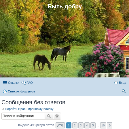
Быть добру
Ссылки
FAQ
Вход
Список форумов
ои
Сообщения без ответов
ск
Перейти к расширенному поиску
Найдено 498 результатов
1
2
3
4
5
…
10