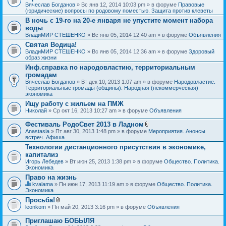
Вячеслав Богданов
» Вс янв 12, 2014 10:03 pm » в форуме
Правовые
(юридические) вопросы по родовому поместью. Защита против клеветы
В ночь с 19-го на 20-е января не упустите момент набора
воды
ВладиМИР СТЕШЕНКО
» Вс янв 05, 2014 12:40 am » в форуме
Объявления
Святая Водица!
ВладиМИР СТЕШЕНКО
» Вс янв 05, 2014 12:36 am » в форуме
Здоровый
образ жизни
Инф.справка по народовластию, территориальным
громадам
Вячеслав Богданов
» Вт дек 10, 2013 1:07 am » в форуме
Народовластие.
Территориальные громады (общины). Народная (некоммерческая)
экономика
Ищу работу с жильем на ПМЖ
Николай
» Ср окт 16, 2013 10:27 am » в форуме
Объявления
Фестиваль РодоСвет 2013 в Ладном
В
Anastasia
» Пт авг 30, 2013 1:48 pm » в форуме
Мероприятия. Анонсы
л
встреч. Афиша
о
Технологии дистанционного присутствия в экономике,
ж
капитализ
е
н
Игорь Лебедев
» Вт июн 25, 2013 1:38 pm » в форуме
Общество. Политика.
и
Экономика
я
Право на жизнь
kvalama
» Пн июн 17, 2013 11:19 am » в форуме
Общество. Политика.
Д
Экономика
а
Просьба!
н
В
leonkom
» Пн май 20, 2013 3:16 pm » в форуме
Объявления
н
л
а
о
я
Приглашаю БОБЫЛЯ
ж
т