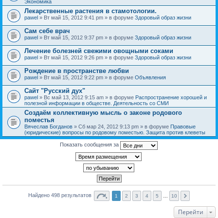
Экономика
Лекарственные растения в стамотологии.
pawel
» Вт май 15, 2012 9:41 pm » в форуме
Здоровый образ жизни
Сам себе врач
pawel
» Вт май 15, 2012 9:37 pm » в форуме
Здоровый образ жизни
Лечение болезней свежими овощными соками
pawel
» Вт май 15, 2012 9:26 pm » в форуме
Здоровый образ жизни
Рождение в пространстве любви
pawel
» Вт май 15, 2012 9:22 pm » в форуме
Объявления
Сайт "Русский дух"
pawel
» Вс май 13, 2012 9:15 am » в форуме
Распространение хорошей и
полезной информации в обществе. Деятельность со СМИ
Создаём коллективную мысль о законе родового
поместья
Вячеслав Богданов
» Сб мар 24, 2012 9:13 pm » в форуме
Правовые
(юридические) вопросы по родовому поместью. Защита против клеветы
Показать сообщения за
Найдено 498 результатов
1
2
3
4
5
…
10
Перейти