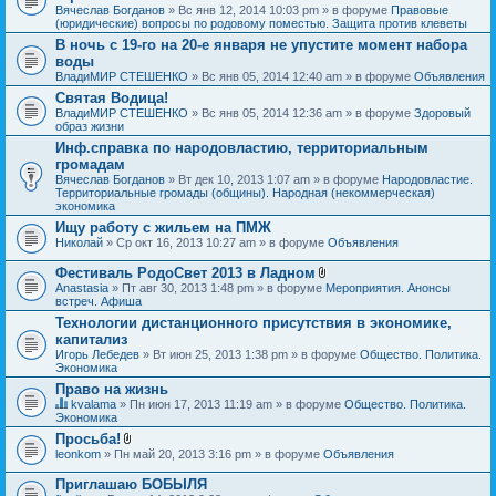
Вячеслав Богданов
» Вс янв 12, 2014 10:03 pm » в форуме
Правовые
(юридические) вопросы по родовому поместью. Защита против клеветы
В ночь с 19-го на 20-е января не упустите момент набора
воды
ВладиМИР СТЕШЕНКО
» Вс янв 05, 2014 12:40 am » в форуме
Объявления
Святая Водица!
ВладиМИР СТЕШЕНКО
» Вс янв 05, 2014 12:36 am » в форуме
Здоровый
образ жизни
Инф.справка по народовластию, территориальным
громадам
Вячеслав Богданов
» Вт дек 10, 2013 1:07 am » в форуме
Народовластие.
Территориальные громады (общины). Народная (некоммерческая)
экономика
Ищу работу с жильем на ПМЖ
Николай
» Ср окт 16, 2013 10:27 am » в форуме
Объявления
Фестиваль РодоСвет 2013 в Ладном
В
Anastasia
» Пт авг 30, 2013 1:48 pm » в форуме
Мероприятия. Анонсы
л
встреч. Афиша
о
Технологии дистанционного присутствия в экономике,
ж
капитализ
е
н
Игорь Лебедев
» Вт июн 25, 2013 1:38 pm » в форуме
Общество. Политика.
и
Экономика
я
Право на жизнь
kvalama
» Пн июн 17, 2013 11:19 am » в форуме
Общество. Политика.
Д
Экономика
а
Просьба!
н
В
leonkom
» Пн май 20, 2013 3:16 pm » в форуме
Объявления
н
л
а
о
я
Приглашаю БОБЫЛЯ
ж
т