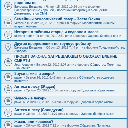
родовом по
Вячеслав Богданов
» Чт ноя 15, 2012 10:24 pm » в форуме
Распространение хорошей и полезной информации в обществе.
Деятельность со СМИ
Семейный экологический лагерь Злата Олива
Veronika
» Вс окт 28, 2012 2:14 pm » в форуме
Мероприятия. Анонсы
встреч. Афиша
История о таёжном старце и кедровом масле
sibirskij-kedr
» Пт окт 26, 2012 2:59 pm » в форуме
Здоровый образ жизни
Другие предложения по трудоустройству
Вячеслав Богданов
» Сб окт 13, 2012 7:44 pm » в форуме
Трудоустройство.
Экодело
ПРОЕКТ ЗАКОНА, ЗАПРЕЩАЮЩЕГО ОБОЖЕСТВЛЕНИЕ
СМЕРТИ
Jean Alouette
» Вс июл 22, 2012 8:07 am » в форуме
Общество. Политика.
Экономика
Звуки в жизни зверей
pawel
» Вт июн 26, 2012 6:47 am » в форуме
Обустройство родового
поместья
Аптека в лесу (Жадан)
pawel
» Ср июн 20, 2012 10:14 pm » в форуме
Здоровый образ жизни
Чудесные лекари
pawel
» Вс июн 17, 2012 9:53 pm » в форуме
Здоровый образ жизни
Аптека в лесу (Солодухин)
pawel
» Ср июн 13, 2012 11:27 pm » в форуме
Здоровый образ жизни
Жизнь или кошелек?
pawel
» Сб июн 02, 2012 7:22 pm » в форуме
Общество. Политика.