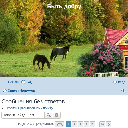
Быть добру
Ссылки
FAQ
Вход
Список форумов
ои
Сообщения без ответов
ск
Перейти к расширенному поиску
Найдено 498 результатов
1
2
3
4
5
…
10