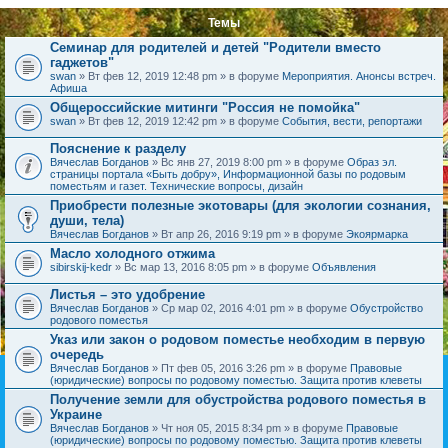
Темы
Семинар для родителей и детей "Родители вместо
гаджетов"
swan
» Вт фев 12, 2019 12:48 pm » в форуме
Мероприятия. Анонсы встреч.
Афиша
Общероссийские митинги "Россия не помойка"
swan
» Вт фев 12, 2019 12:42 pm » в форуме
События, вести, репортажи
Пояснение к разделу
Вячеслав Богданов
» Вс янв 27, 2019 8:00 pm » в форуме
Образ эл.
страницы портала «Быть добру», Информационной базы по родовым
поместьям и газет. Технические вопросы, дизайн
Приобрести полезные экотовары (для экологии сознания,
души, тела)
Вячеслав Богданов
» Вт апр 26, 2016 9:19 pm » в форуме
Экоярмарка
Масло холодного отжима
sibirskij-kedr
» Вс мар 13, 2016 8:05 pm » в форуме
Объявления
Листья – это удобрение
Вячеслав Богданов
» Ср мар 02, 2016 4:01 pm » в форуме
Обустройство
родового поместья
Указ или закон о родовом поместье необходим в первую
очередь
Вячеслав Богданов
» Пт фев 05, 2016 3:26 pm » в форуме
Правовые
(юридические) вопросы по родовому поместью. Защита против клеветы
Получение земли для обустройства родового поместья в
Украине
Вячеслав Богданов
» Чт ноя 05, 2015 8:34 pm » в форуме
Правовые
(юридические) вопросы по родовому поместью. Защита против клеветы