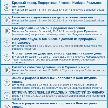
Красный перец. Подорожник. Чеснок. Имбирь. Реальное
лечение
Вячеслав Богданов
» Вт июн 30, 2015 8:44 pm » в форуме
Здоровый образ
жизни
Соль жизни - удивительные целительные свойства
Вячеслав Богданов
» Вт июн 30, 2015 8:43 pm » в форуме
Здоровый образ
жизни
Про оформление земли в родовом поселении
Вячеслав Богданов
» Вс июн 07, 2015 9:22 pm » в форуме
Правовые
(юридические) вопросы по родовому поместью. Защита против клеветы
Создание пруда, в том числе с дамбой из природных
материалов
Вячеслав Богданов
» Вс май 24, 2015 9:59 pm » в форуме
Обустройство
родового поместья
Что же такое государство, власть, органы на самом деле
Вячеслав Богданов
» Сб фев 07, 2015 11:51 am » в форуме
Народовластие.
Территориальные громады (общины). Народная (некоммерческая)
экономика
Развитие событий дальнейших в Украине и мире
Вячеслав Богданов
» Чт янв 15, 2015 11:02 pm » в форуме
События, вести,
репортажи
Закон о родовом поместье - поправка в Конституцию
страны
Вячеслав Богданов
» Сб фев 08, 2014 3:50 pm » в форуме
Правовые
(юридические) вопросы по родовому поместью. Защита против клеветы
ВСТРЕЧА ПОСЕЛЕНЦЕВ РОДОВЫХ ПОМЕСТИЙ 25 ЯНВАРЯ
Игорь
» Пт янв 17, 2014 12:30 am » в форуме
Мероприятия. Анонсы встреч.
Афиша
Закон о родовом поместье - поправка в Конституцию
страны