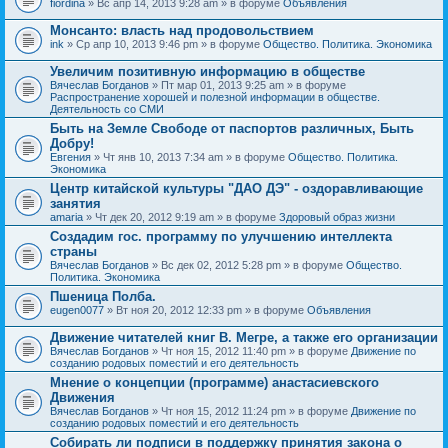
fiordina
» Вс апр 14, 2013 9:28 am » в форуме
Объявления
е
е
н
м
Монсанто: власть над продовольствием
и
а
я
ink
» Ср апр 10, 2013 9:46 pm » в форуме
Общество. Политика. Экономика
с
о
Увеличим позитивную информацию в обществе
д
е
Вячеслав Богданов
» Пт мар 01, 2013 9:25 am » в форуме
р
Распространение хорошей и полезной информации в обществе.
ж
Деятельность со СМИ
и
Быть на Земле Свободе от паспортов различных, Быть
т
Добру!
о
п
Евгения
» Чт янв 10, 2013 7:34 am » в форуме
Общество. Политика.
р
Экономика
о
Центр китайской культуры "ДАО ДЭ" - оздоравливающие
с
занятия
.
amaria
» Чт дек 20, 2012 9:19 am » в форуме
Здоровый образ жизни
Создадим гос. программу по улучшению интеллекта
страны
Вячеслав Богданов
» Вс дек 02, 2012 5:28 pm » в форуме
Общество.
Политика. Экономика
Пшеница Полба.
eugen0077
» Вт ноя 20, 2012 12:33 pm » в форуме
Объявления
Движение читателей книг В. Мегре, а также его организации
Вячеслав Богданов
» Чт ноя 15, 2012 11:40 pm » в форуме
Движение по
созданию родовых поместий и его деятельность
Мнение о концепции (программе) анастасиевского
Движения
Вячеслав Богданов
» Чт ноя 15, 2012 11:24 pm » в форуме
Движение по
созданию родовых поместий и его деятельность
Собирать ли подписи в поддержку принятия закона о