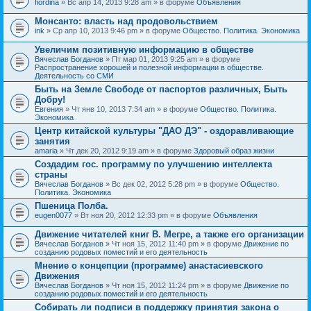
fiordina
» Вс апр 14, 2013 9:28 am » в форуме
Объявления
е
е
н
м
Монсанто: власть над продовольствием
и
а
я
ink
» Ср апр 10, 2013 9:46 pm » в форуме
Общество. Политика. Экономика
с
о
Увеличим позитивную информацию в обществе
д
е
Вячеслав Богданов
» Пт мар 01, 2013 9:25 am » в форуме
р
Распространение хорошей и полезной информации в обществе.
ж
Деятельность со СМИ
и
Быть на Земле Свободе от паспортов различных, Быть
т
Добру!
о
п
Евгения
» Чт янв 10, 2013 7:34 am » в форуме
Общество. Политика.
р
Экономика
о
Центр китайской культуры "ДАО ДЭ" - оздоравливающие
с
занятия
.
amaria
» Чт дек 20, 2012 9:19 am » в форуме
Здоровый образ жизни
Создадим гос. программу по улучшению интеллекта
страны
Вячеслав Богданов
» Вс дек 02, 2012 5:28 pm » в форуме
Общество.
Политика. Экономика
Пшеница Полба.
eugen0077
» Вт ноя 20, 2012 12:33 pm » в форуме
Объявления
Движение читателей книг В. Мегре, а также его организации
Вячеслав Богданов
» Чт ноя 15, 2012 11:40 pm » в форуме
Движение по
созданию родовых поместий и его деятельность
Мнение о концепции (программе) анастасиевского
Движения
Вячеслав Богданов
» Чт ноя 15, 2012 11:24 pm » в форуме
Движение по
созданию родовых поместий и его деятельность
Собирать ли подписи в поддержку принятия закона о