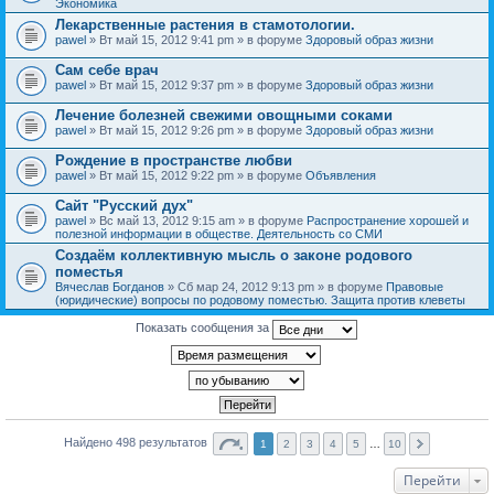
Экономика
Лекарственные растения в стамотологии.
pawel
» Вт май 15, 2012 9:41 pm » в форуме
Здоровый образ жизни
Сам себе врач
pawel
» Вт май 15, 2012 9:37 pm » в форуме
Здоровый образ жизни
Лечение болезней свежими овощными соками
pawel
» Вт май 15, 2012 9:26 pm » в форуме
Здоровый образ жизни
Рождение в пространстве любви
pawel
» Вт май 15, 2012 9:22 pm » в форуме
Объявления
Сайт "Русский дух"
pawel
» Вс май 13, 2012 9:15 am » в форуме
Распространение хорошей и
полезной информации в обществе. Деятельность со СМИ
Создаём коллективную мысль о законе родового
поместья
Вячеслав Богданов
» Сб мар 24, 2012 9:13 pm » в форуме
Правовые
(юридические) вопросы по родовому поместью. Защита против клеветы
Показать сообщения за
Найдено 498 результатов
1
2
3
4
5
…
10
Перейти