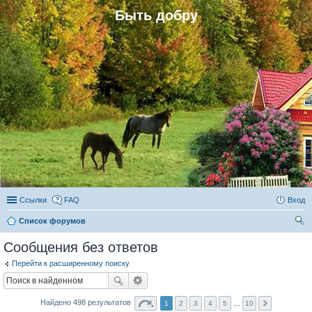
Быть добру
Ссылки
FAQ
Вход
Список форумов
ои
Сообщения без ответов
ск
Перейти к расширенному поиску
Найдено 498 результатов
1
2
3
4
5
…
10