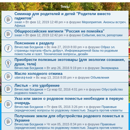
Темы
Семинар для родителей и детей "Родители вместо
гаджетов"
swan
» Вт фев 12, 2019 12:48 pm » в форуме
Мероприятия. Анонсы встреч.
Афиша
Общероссийские митинги "Россия не помойка"
swan
» Вт фев 12, 2019 12:42 pm » в форуме
События, вести, репортажи
Пояснение к разделу
Вячеслав Богданов
» Вс янв 27, 2019 8:00 pm » в форуме
Образ эл.
страницы портала «Быть добру», Информационной базы по родовым
поместьям и газет. Технические вопросы, дизайн
Приобрести полезные экотовары (для экологии сознания,
души, тела)
Вячеслав Богданов
» Вт апр 26, 2016 9:19 pm » в форуме
Экоярмарка
Масло холодного отжима
sibirskij-kedr
» Вс мар 13, 2016 8:05 pm » в форуме
Объявления
Листья – это удобрение
Вячеслав Богданов
» Ср мар 02, 2016 4:01 pm » в форуме
Обустройство
родового поместья
Указ или закон о родовом поместье необходим в первую
очередь
Вячеслав Богданов
» Пт фев 05, 2016 3:26 pm » в форуме
Правовые
(юридические) вопросы по родовому поместью. Защита против клеветы
Получение земли для обустройства родового поместья в
Украине
Вячеслав Богданов
» Чт ноя 05, 2015 8:34 pm » в форуме
Правовые
(юридические) вопросы по родовому поместью. Защита против клеветы