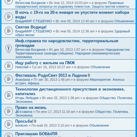
Вячеслав Богданов
» Вс янв 12, 2014 10:03 pm » в форуме
Правовые
(юридические) вопросы по родовому поместью. Защита против клеветы
В ночь с 19-го на 20-е января не упустите момент набора
воды
ВладиМИР СТЕШЕНКО
» Вс янв 05, 2014 12:40 am » в форуме
Объявления
Святая Водица!
ВладиМИР СТЕШЕНКО
» Вс янв 05, 2014 12:36 am » в форуме
Здоровый
образ жизни
Инф.справка по народовластию, территориальным
громадам
Вячеслав Богданов
» Вт дек 10, 2013 1:07 am » в форуме
Народовластие.
Территориальные громады (общины). Народная (некоммерческая)
экономика
Ищу работу с жильем на ПМЖ
Николай
» Ср окт 16, 2013 10:27 am » в форуме
Объявления
Фестиваль РодоСвет 2013 в Ладном
В
Anastasia
» Пт авг 30, 2013 1:48 pm » в форуме
Мероприятия. Анонсы
л
встреч. Афиша
о
Технологии дистанционного присутствия в экономике,
ж
капитализ
е
н
Игорь Лебедев
» Вт июн 25, 2013 1:38 pm » в форуме
Общество. Политика.
и
Экономика
я
Право на жизнь
kvalama
» Пн июн 17, 2013 11:19 am » в форуме
Общество. Политика.
Д
Экономика
а
Просьба!
н
В
leonkom
» Пн май 20, 2013 3:16 pm » в форуме
Объявления
н
л
а
о
я
Приглашаю БОБЫЛЯ
ж
т