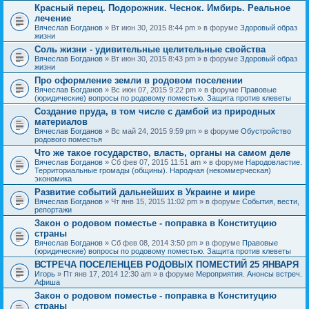
Красный перец. Подорожник. Чеснок. Имбирь. Реальное
лечение
Вячеслав Богданов
» Вт июн 30, 2015 8:44 pm » в форуме
Здоровый образ
жизни
Соль жизни - удивительные целительные свойства
Вячеслав Богданов
» Вт июн 30, 2015 8:43 pm » в форуме
Здоровый образ
жизни
Про оформление земли в родовом поселении
Вячеслав Богданов
» Вс июн 07, 2015 9:22 pm » в форуме
Правовые
(юридические) вопросы по родовому поместью. Защита против клеветы
Создание пруда, в том числе с дамбой из природных
материалов
Вячеслав Богданов
» Вс май 24, 2015 9:59 pm » в форуме
Обустройство
родового поместья
Что же такое государство, власть, органы на самом деле
Вячеслав Богданов
» Сб фев 07, 2015 11:51 am » в форуме
Народовластие.
Территориальные громады (общины). Народная (некоммерческая)
экономика
Развитие событий дальнейших в Украине и мире
Вячеслав Богданов
» Чт янв 15, 2015 11:02 pm » в форуме
События, вести,
репортажи
Закон о родовом поместье - поправка в Конституцию
страны
Вячеслав Богданов
» Сб фев 08, 2014 3:50 pm » в форуме
Правовые
(юридические) вопросы по родовому поместью. Защита против клеветы
ВСТРЕЧА ПОСЕЛЕНЦЕВ РОДОВЫХ ПОМЕСТИЙ 25 ЯНВАРЯ
Игорь
» Пт янв 17, 2014 12:30 am » в форуме
Мероприятия. Анонсы встреч.
Афиша
Закон о родовом поместье - поправка в Конституцию
страны