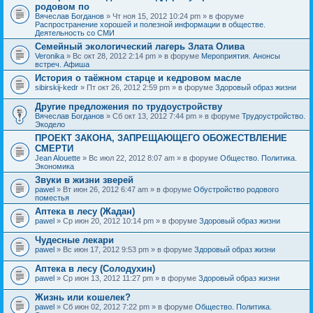
родовом по
Вячеслав Богданов
» Чт ноя 15, 2012 10:24 pm » в форуме
Распространение хорошей и полезной информации в обществе.
Деятельность со СМИ
Семейный экологический лагерь Злата Олива
Veronika
» Вс окт 28, 2012 2:14 pm » в форуме
Мероприятия. Анонсы
встреч. Афиша
История о таёжном старце и кедровом масле
sibirskij-kedr
» Пт окт 26, 2012 2:59 pm » в форуме
Здоровый образ жизни
Другие предложения по трудоустройству
Вячеслав Богданов
» Сб окт 13, 2012 7:44 pm » в форуме
Трудоустройство.
Экодело
ПРОЕКТ ЗАКОНА, ЗАПРЕЩАЮЩЕГО ОБОЖЕСТВЛЕНИЕ
СМЕРТИ
Jean Alouette
» Вс июл 22, 2012 8:07 am » в форуме
Общество. Политика.
Экономика
Звуки в жизни зверей
pawel
» Вт июн 26, 2012 6:47 am » в форуме
Обустройство родового
поместья
Аптека в лесу (Жадан)
pawel
» Ср июн 20, 2012 10:14 pm » в форуме
Здоровый образ жизни
Чудесные лекари
pawel
» Вс июн 17, 2012 9:53 pm » в форуме
Здоровый образ жизни
Аптека в лесу (Солодухин)
pawel
» Ср июн 13, 2012 11:27 pm » в форуме
Здоровый образ жизни
Жизнь или кошелек?
pawel
» Сб июн 02, 2012 7:22 pm » в форуме
Общество. Политика.