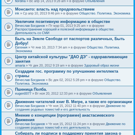
fiordina
» Вс апр 14, 2013 9:28 am » в форуме
Объявления
е
е
н
м
Монсанто: власть над продовольствием
и
а
я
ink
» Ср апр 10, 2013 9:46 pm » в форуме
Общество. Политика. Экономика
с
о
Увеличим позитивную информацию в обществе
д
е
Вячеслав Богданов
» Пт мар 01, 2013 9:25 am » в форуме
р
Распространение хорошей и полезной информации в обществе.
ж
Деятельность со СМИ
и
Быть на Земле Свободе от паспортов различных, Быть
т
Добру!
о
п
Евгения
» Чт янв 10, 2013 7:34 am » в форуме
Общество. Политика.
р
Экономика
о
Центр китайской культуры "ДАО ДЭ" - оздоравливающие
с
занятия
.
amaria
» Чт дек 20, 2012 9:19 am » в форуме
Здоровый образ жизни
Создадим гос. программу по улучшению интеллекта
страны
Вячеслав Богданов
» Вс дек 02, 2012 5:28 pm » в форуме
Общество.
Политика. Экономика
Пшеница Полба.
eugen0077
» Вт ноя 20, 2012 12:33 pm » в форуме
Объявления
Движение читателей книг В. Мегре, а также его организации
Вячеслав Богданов
» Чт ноя 15, 2012 11:40 pm » в форуме
Движение по
созданию родовых поместий и его деятельность
Мнение о концепции (программе) анастасиевского
Движения
Вячеслав Богданов
» Чт ноя 15, 2012 11:24 pm » в форуме
Движение по
созданию родовых поместий и его деятельность
Собирать ли подписи в поддержку принятия закона о