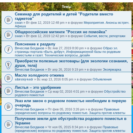
Темы
Семинар для родителей и детей "Родители вместо
гаджетов"
swan
» Вт фев 12, 2019 12:48 pm » в форуме
Мероприятия. Анонсы встреч.
Афиша
Общероссийские митинги "Россия не помойка"
swan
» Вт фев 12, 2019 12:42 pm » в форуме
События, вести, репортажи
Пояснение к разделу
Вячеслав Богданов
» Вс янв 27, 2019 8:00 pm » в форуме
Образ эл.
страницы портала «Быть добру», Информационной базы по родовым
поместьям и газет. Технические вопросы, дизайн
Приобрести полезные экотовары (для экологии сознания,
души, тела)
Вячеслав Богданов
» Вт апр 26, 2016 9:19 pm » в форуме
Экоярмарка
Масло холодного отжима
sibirskij-kedr
» Вс мар 13, 2016 8:05 pm » в форуме
Объявления
Листья – это удобрение
Вячеслав Богданов
» Ср мар 02, 2016 4:01 pm » в форуме
Обустройство
родового поместья
Указ или закон о родовом поместье необходим в первую
очередь
Вячеслав Богданов
» Пт фев 05, 2016 3:26 pm » в форуме
Правовые
(юридические) вопросы по родовому поместью. Защита против клеветы
Получение земли для обустройства родового поместья в
Украине
Вячеслав Богданов
» Чт ноя 05, 2015 8:34 pm » в форуме
Правовые
(юридические) вопросы по родовому поместью. Защита против клеветы