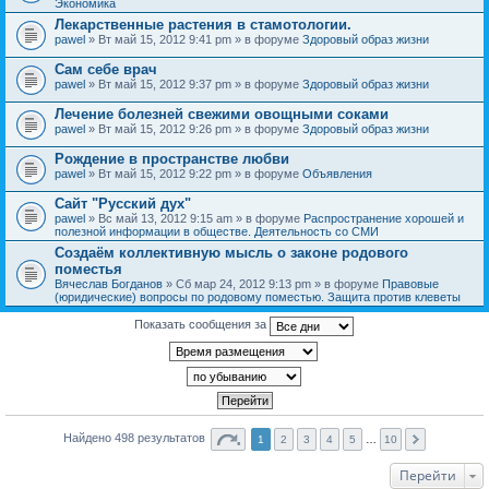
Экономика
Лекарственные растения в стамотологии.
pawel
» Вт май 15, 2012 9:41 pm » в форуме
Здоровый образ жизни
Сам себе врач
pawel
» Вт май 15, 2012 9:37 pm » в форуме
Здоровый образ жизни
Лечение болезней свежими овощными соками
pawel
» Вт май 15, 2012 9:26 pm » в форуме
Здоровый образ жизни
Рождение в пространстве любви
pawel
» Вт май 15, 2012 9:22 pm » в форуме
Объявления
Сайт "Русский дух"
pawel
» Вс май 13, 2012 9:15 am » в форуме
Распространение хорошей и
полезной информации в обществе. Деятельность со СМИ
Создаём коллективную мысль о законе родового
поместья
Вячеслав Богданов
» Сб мар 24, 2012 9:13 pm » в форуме
Правовые
(юридические) вопросы по родовому поместью. Защита против клеветы
Показать сообщения за
Найдено 498 результатов
1
2
3
4
5
…
10
Перейти