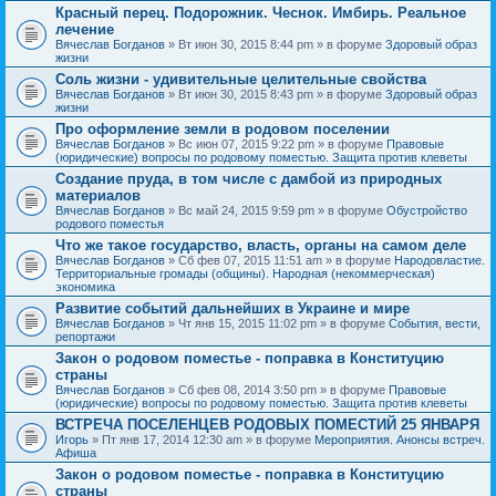
Красный перец. Подорожник. Чеснок. Имбирь. Реальное
лечение
Вячеслав Богданов
» Вт июн 30, 2015 8:44 pm » в форуме
Здоровый образ
жизни
Соль жизни - удивительные целительные свойства
Вячеслав Богданов
» Вт июн 30, 2015 8:43 pm » в форуме
Здоровый образ
жизни
Про оформление земли в родовом поселении
Вячеслав Богданов
» Вс июн 07, 2015 9:22 pm » в форуме
Правовые
(юридические) вопросы по родовому поместью. Защита против клеветы
Создание пруда, в том числе с дамбой из природных
материалов
Вячеслав Богданов
» Вс май 24, 2015 9:59 pm » в форуме
Обустройство
родового поместья
Что же такое государство, власть, органы на самом деле
Вячеслав Богданов
» Сб фев 07, 2015 11:51 am » в форуме
Народовластие.
Территориальные громады (общины). Народная (некоммерческая)
экономика
Развитие событий дальнейших в Украине и мире
Вячеслав Богданов
» Чт янв 15, 2015 11:02 pm » в форуме
События, вести,
репортажи
Закон о родовом поместье - поправка в Конституцию
страны
Вячеслав Богданов
» Сб фев 08, 2014 3:50 pm » в форуме
Правовые
(юридические) вопросы по родовому поместью. Защита против клеветы
ВСТРЕЧА ПОСЕЛЕНЦЕВ РОДОВЫХ ПОМЕСТИЙ 25 ЯНВАРЯ
Игорь
» Пт янв 17, 2014 12:30 am » в форуме
Мероприятия. Анонсы встреч.
Афиша
Закон о родовом поместье - поправка в Конституцию
страны