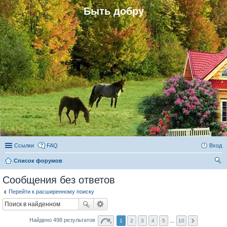
Быть добру
Ссылки
FAQ
Вход
Список форумов
ои
Сообщения без ответов
ск
Перейти к расширенному поиску
Найдено 498 результатов
1
2
3
4
5
…
10