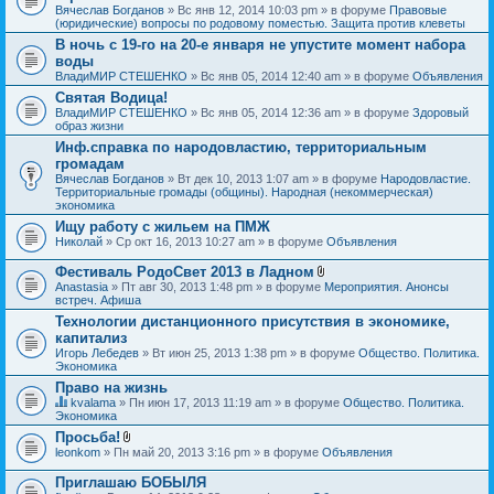
Вячеслав Богданов
» Вс янв 12, 2014 10:03 pm » в форуме
Правовые
(юридические) вопросы по родовому поместью. Защита против клеветы
В ночь с 19-го на 20-е января не упустите момент набора
воды
ВладиМИР СТЕШЕНКО
» Вс янв 05, 2014 12:40 am » в форуме
Объявления
Святая Водица!
ВладиМИР СТЕШЕНКО
» Вс янв 05, 2014 12:36 am » в форуме
Здоровый
образ жизни
Инф.справка по народовластию, территориальным
громадам
Вячеслав Богданов
» Вт дек 10, 2013 1:07 am » в форуме
Народовластие.
Территориальные громады (общины). Народная (некоммерческая)
экономика
Ищу работу с жильем на ПМЖ
Николай
» Ср окт 16, 2013 10:27 am » в форуме
Объявления
Фестиваль РодоСвет 2013 в Ладном
В
Anastasia
» Пт авг 30, 2013 1:48 pm » в форуме
Мероприятия. Анонсы
л
встреч. Афиша
о
Технологии дистанционного присутствия в экономике,
ж
капитализ
е
н
Игорь Лебедев
» Вт июн 25, 2013 1:38 pm » в форуме
Общество. Политика.
и
Экономика
я
Право на жизнь
kvalama
» Пн июн 17, 2013 11:19 am » в форуме
Общество. Политика.
Д
Экономика
а
Просьба!
н
В
leonkom
» Пн май 20, 2013 3:16 pm » в форуме
Объявления
н
л
а
о
я
Приглашаю БОБЫЛЯ
ж
т