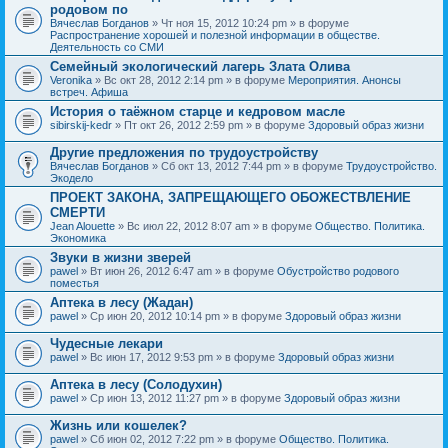
родовом по
Вячеслав Богданов
» Чт ноя 15, 2012 10:24 pm » в форуме
Распространение хорошей и полезной информации в обществе.
Деятельность со СМИ
Семейный экологический лагерь Злата Олива
Veronika
» Вс окт 28, 2012 2:14 pm » в форуме
Мероприятия. Анонсы
встреч. Афиша
История о таёжном старце и кедровом масле
sibirskij-kedr
» Пт окт 26, 2012 2:59 pm » в форуме
Здоровый образ жизни
Другие предложения по трудоустройству
Вячеслав Богданов
» Сб окт 13, 2012 7:44 pm » в форуме
Трудоустройство.
Экодело
ПРОЕКТ ЗАКОНА, ЗАПРЕЩАЮЩЕГО ОБОЖЕСТВЛЕНИЕ
СМЕРТИ
Jean Alouette
» Вс июл 22, 2012 8:07 am » в форуме
Общество. Политика.
Экономика
Звуки в жизни зверей
pawel
» Вт июн 26, 2012 6:47 am » в форуме
Обустройство родового
поместья
Аптека в лесу (Жадан)
pawel
» Ср июн 20, 2012 10:14 pm » в форуме
Здоровый образ жизни
Чудесные лекари
pawel
» Вс июн 17, 2012 9:53 pm » в форуме
Здоровый образ жизни
Аптека в лесу (Солодухин)
pawel
» Ср июн 13, 2012 11:27 pm » в форуме
Здоровый образ жизни
Жизнь или кошелек?
pawel
» Сб июн 02, 2012 7:22 pm » в форуме
Общество. Политика.