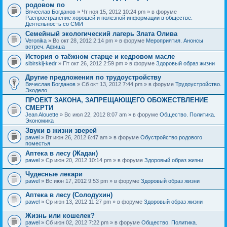
родовом по
Вячеслав Богданов
» Чт ноя 15, 2012 10:24 pm » в форуме
Распространение хорошей и полезной информации в обществе.
Деятельность со СМИ
Семейный экологический лагерь Злата Олива
Veronika
» Вс окт 28, 2012 2:14 pm » в форуме
Мероприятия. Анонсы
встреч. Афиша
История о таёжном старце и кедровом масле
sibirskij-kedr
» Пт окт 26, 2012 2:59 pm » в форуме
Здоровый образ жизни
Другие предложения по трудоустройству
Вячеслав Богданов
» Сб окт 13, 2012 7:44 pm » в форуме
Трудоустройство.
Экодело
ПРОЕКТ ЗАКОНА, ЗАПРЕЩАЮЩЕГО ОБОЖЕСТВЛЕНИЕ
СМЕРТИ
Jean Alouette
» Вс июл 22, 2012 8:07 am » в форуме
Общество. Политика.
Экономика
Звуки в жизни зверей
pawel
» Вт июн 26, 2012 6:47 am » в форуме
Обустройство родового
поместья
Аптека в лесу (Жадан)
pawel
» Ср июн 20, 2012 10:14 pm » в форуме
Здоровый образ жизни
Чудесные лекари
pawel
» Вс июн 17, 2012 9:53 pm » в форуме
Здоровый образ жизни
Аптека в лесу (Солодухин)
pawel
» Ср июн 13, 2012 11:27 pm » в форуме
Здоровый образ жизни
Жизнь или кошелек?
pawel
» Сб июн 02, 2012 7:22 pm » в форуме
Общество. Политика.