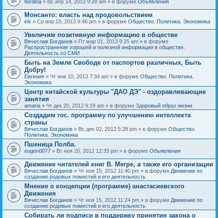
fiordina
» Вс апр 14, 2013 9:28 am » в форуме
Объявления
е
е
н
м
Монсанто: власть над продовольствием
и
а
я
ink
» Ср апр 10, 2013 9:46 pm » в форуме
Общество. Политика. Экономика
с
о
Увеличим позитивную информацию в обществе
д
е
Вячеслав Богданов
» Пт мар 01, 2013 9:25 am » в форуме
р
Распространение хорошей и полезной информации в обществе.
ж
Деятельность со СМИ
и
Быть на Земле Свободе от паспортов различных, Быть
т
Добру!
о
п
Евгения
» Чт янв 10, 2013 7:34 am » в форуме
Общество. Политика.
р
Экономика
о
Центр китайской культуры "ДАО ДЭ" - оздоравливающие
с
занятия
.
amaria
» Чт дек 20, 2012 9:19 am » в форуме
Здоровый образ жизни
Создадим гос. программу по улучшению интеллекта
страны
Вячеслав Богданов
» Вс дек 02, 2012 5:28 pm » в форуме
Общество.
Политика. Экономика
Пшеница Полба.
eugen0077
» Вт ноя 20, 2012 12:33 pm » в форуме
Объявления
Движение читателей книг В. Мегре, а также его организации
Вячеслав Богданов
» Чт ноя 15, 2012 11:40 pm » в форуме
Движение по
созданию родовых поместий и его деятельность
Мнение о концепции (программе) анастасиевского
Движения
Вячеслав Богданов
» Чт ноя 15, 2012 11:24 pm » в форуме
Движение по
созданию родовых поместий и его деятельность
Собирать ли подписи в поддержку принятия закона о