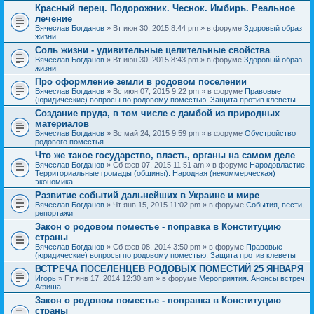
Красный перец. Подорожник. Чеснок. Имбирь. Реальное
лечение
Вячеслав Богданов
» Вт июн 30, 2015 8:44 pm » в форуме
Здоровый образ
жизни
Соль жизни - удивительные целительные свойства
Вячеслав Богданов
» Вт июн 30, 2015 8:43 pm » в форуме
Здоровый образ
жизни
Про оформление земли в родовом поселении
Вячеслав Богданов
» Вс июн 07, 2015 9:22 pm » в форуме
Правовые
(юридические) вопросы по родовому поместью. Защита против клеветы
Создание пруда, в том числе с дамбой из природных
материалов
Вячеслав Богданов
» Вс май 24, 2015 9:59 pm » в форуме
Обустройство
родового поместья
Что же такое государство, власть, органы на самом деле
Вячеслав Богданов
» Сб фев 07, 2015 11:51 am » в форуме
Народовластие.
Территориальные громады (общины). Народная (некоммерческая)
экономика
Развитие событий дальнейших в Украине и мире
Вячеслав Богданов
» Чт янв 15, 2015 11:02 pm » в форуме
События, вести,
репортажи
Закон о родовом поместье - поправка в Конституцию
страны
Вячеслав Богданов
» Сб фев 08, 2014 3:50 pm » в форуме
Правовые
(юридические) вопросы по родовому поместью. Защита против клеветы
ВСТРЕЧА ПОСЕЛЕНЦЕВ РОДОВЫХ ПОМЕСТИЙ 25 ЯНВАРЯ
Игорь
» Пт янв 17, 2014 12:30 am » в форуме
Мероприятия. Анонсы встреч.
Афиша
Закон о родовом поместье - поправка в Конституцию
страны