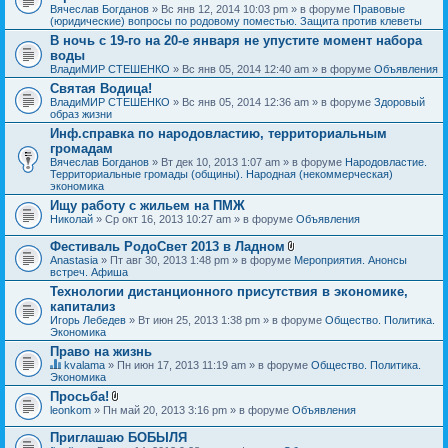
Вячеслав Богданов
» Вс янв 12, 2014 10:03 pm » в форуме
Правовые
(юридические) вопросы по родовому поместью. Защита против клеветы
В ночь с 19-го на 20-е января не упустите момент набора
воды
ВладиМИР СТЕШЕНКО
» Вс янв 05, 2014 12:40 am » в форуме
Объявления
Святая Водица!
ВладиМИР СТЕШЕНКО
» Вс янв 05, 2014 12:36 am » в форуме
Здоровый
образ жизни
Инф.справка по народовластию, территориальным
громадам
Вячеслав Богданов
» Вт дек 10, 2013 1:07 am » в форуме
Народовластие.
Территориальные громады (общины). Народная (некоммерческая)
экономика
Ищу работу с жильем на ПМЖ
Николай
» Ср окт 16, 2013 10:27 am » в форуме
Объявления
Фестиваль РодоСвет 2013 в Ладном
В
Anastasia
» Пт авг 30, 2013 1:48 pm » в форуме
Мероприятия. Анонсы
л
встреч. Афиша
о
Технологии дистанционного присутствия в экономике,
ж
капитализ
е
н
Игорь Лебедев
» Вт июн 25, 2013 1:38 pm » в форуме
Общество. Политика.
и
Экономика
я
Право на жизнь
kvalama
» Пн июн 17, 2013 11:19 am » в форуме
Общество. Политика.
Д
Экономика
а
Просьба!
н
В
leonkom
» Пн май 20, 2013 3:16 pm » в форуме
Объявления
н
л
а
о
я
Приглашаю БОБЫЛЯ
ж
т