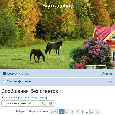
Быть добру
Ссылки
FAQ
Вход
Список форумов
ои
Сообщения без ответов
ск
Перейти к расширенному поиску
Найдено 498 результатов
1
2
3
4
5
…
10