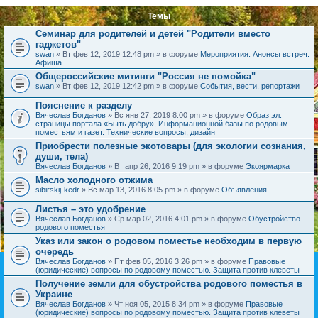
Темы
Семинар для родителей и детей "Родители вместо
гаджетов"
swan
» Вт фев 12, 2019 12:48 pm » в форуме
Мероприятия. Анонсы встреч.
Афиша
Общероссийские митинги "Россия не помойка"
swan
» Вт фев 12, 2019 12:42 pm » в форуме
События, вести, репортажи
Пояснение к разделу
Вячеслав Богданов
» Вс янв 27, 2019 8:00 pm » в форуме
Образ эл.
страницы портала «Быть добру», Информационной базы по родовым
поместьям и газет. Технические вопросы, дизайн
Приобрести полезные экотовары (для экологии сознания,
души, тела)
Вячеслав Богданов
» Вт апр 26, 2016 9:19 pm » в форуме
Экоярмарка
Масло холодного отжима
sibirskij-kedr
» Вс мар 13, 2016 8:05 pm » в форуме
Объявления
Листья – это удобрение
Вячеслав Богданов
» Ср мар 02, 2016 4:01 pm » в форуме
Обустройство
родового поместья
Указ или закон о родовом поместье необходим в первую
очередь
Вячеслав Богданов
» Пт фев 05, 2016 3:26 pm » в форуме
Правовые
(юридические) вопросы по родовому поместью. Защита против клеветы
Получение земли для обустройства родового поместья в
Украине
Вячеслав Богданов
» Чт ноя 05, 2015 8:34 pm » в форуме
Правовые
(юридические) вопросы по родовому поместью. Защита против клеветы