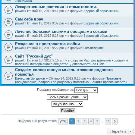
Экономика
Лекарственные растения в стамотологии.
pawel
» Вт май 15, 2012 9:41 pm » в форуме
Здоровый образ жизни
Сам себе врач
pawel
» Вт май 15, 2012 9:37 pm » в форуме
Здоровый образ жизни
Лечение болезней свежими овощными соками
pawel
» Вт май 15, 2012 9:26 pm » в форуме
Здоровый образ жизни
Рождение в пространстве любви
pawel
» Вт май 15, 2012 9:22 pm » в форуме
Объявления
Сайт "Русский дух"
pawel
» Вс май 13, 2012 9:15 am » в форуме
Распространение хорошей и
полезной информации в обществе. Деятельность со СМИ
Создаём коллективную мысль о законе родового
поместья
Вячеслав Богданов
» Сб мар 24, 2012 9:13 pm » в форуме
Правовые
(юридические) вопросы по родовому поместью. Защита против клеветы
Показать сообщения за
Найдено 498 результатов
1
2
3
4
5
…
10
Перейти