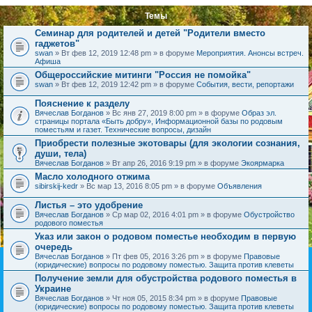
Темы
Семинар для родителей и детей "Родители вместо
гаджетов"
swan
» Вт фев 12, 2019 12:48 pm » в форуме
Мероприятия. Анонсы встреч.
Афиша
Общероссийские митинги "Россия не помойка"
swan
» Вт фев 12, 2019 12:42 pm » в форуме
События, вести, репортажи
Пояснение к разделу
Вячеслав Богданов
» Вс янв 27, 2019 8:00 pm » в форуме
Образ эл.
страницы портала «Быть добру», Информационной базы по родовым
поместьям и газет. Технические вопросы, дизайн
Приобрести полезные экотовары (для экологии сознания,
души, тела)
Вячеслав Богданов
» Вт апр 26, 2016 9:19 pm » в форуме
Экоярмарка
Масло холодного отжима
sibirskij-kedr
» Вс мар 13, 2016 8:05 pm » в форуме
Объявления
Листья – это удобрение
Вячеслав Богданов
» Ср мар 02, 2016 4:01 pm » в форуме
Обустройство
родового поместья
Указ или закон о родовом поместье необходим в первую
очередь
Вячеслав Богданов
» Пт фев 05, 2016 3:26 pm » в форуме
Правовые
(юридические) вопросы по родовому поместью. Защита против клеветы
Получение земли для обустройства родового поместья в
Украине
Вячеслав Богданов
» Чт ноя 05, 2015 8:34 pm » в форуме
Правовые
(юридические) вопросы по родовому поместью. Защита против клеветы