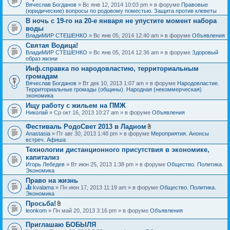
Вячеслав Богданов
» Вс янв 12, 2014 10:03 pm » в форуме
Правовые
(юридические) вопросы по родовому поместью. Защита против клеветы
В ночь с 19-го на 20-е января не упустите момент набора
воды
ВладиМИР СТЕШЕНКО
» Вс янв 05, 2014 12:40 am » в форуме
Объявления
Святая Водица!
ВладиМИР СТЕШЕНКО
» Вс янв 05, 2014 12:36 am » в форуме
Здоровый
образ жизни
Инф.справка по народовластию, территориальным
громадам
Вячеслав Богданов
» Вт дек 10, 2013 1:07 am » в форуме
Народовластие.
Территориальные громады (общины). Народная (некоммерческая)
экономика
Ищу работу с жильем на ПМЖ
Николай
» Ср окт 16, 2013 10:27 am » в форуме
Объявления
Фестиваль РодоСвет 2013 в Ладном
В
Anastasia
» Пт авг 30, 2013 1:48 pm » в форуме
Мероприятия. Анонсы
л
встреч. Афиша
о
Технологии дистанционного присутствия в экономике,
ж
капитализ
е
н
Игорь Лебедев
» Вт июн 25, 2013 1:38 pm » в форуме
Общество. Политика.
и
Экономика
я
Право на жизнь
kvalama
» Пн июн 17, 2013 11:19 am » в форуме
Общество. Политика.
Д
Экономика
а
Просьба!
н
В
leonkom
» Пн май 20, 2013 3:16 pm » в форуме
Объявления
н
л
а
о
я
Приглашаю БОБЫЛЯ
ж
т