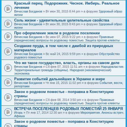
Красный перец. Подорожник. Чеснок. Имбирь. Реальное
лечение
Вячеслав Богданов
» Вт июн 30, 2015 8:44 pm » в форуме
Здоровый образ
жизни
Соль жизни - удивительные целительные свойства
Вячеслав Богданов
» Вт июн 30, 2015 8:43 pm » в форуме
Здоровый образ
жизни
Про оформление земли в родовом поселении
Вячеслав Богданов
» Вс июн 07, 2015 9:22 pm » в форуме
Правовые
(юридические) вопросы по родовому поместью. Защита против клеветы
Создание пруда, в том числе с дамбой из природных
материалов
Вячеслав Богданов
» Вс май 24, 2015 9:59 pm » в форуме
Обустройство
родового поместья
Что же такое государство, власть, органы на самом деле
Вячеслав Богданов
» Сб фев 07, 2015 11:51 am » в форуме
Народовластие.
Территориальные громады (общины). Народная (некоммерческая)
экономика
Развитие событий дальнейших в Украине и мире
Вячеслав Богданов
» Чт янв 15, 2015 11:02 pm » в форуме
События, вести,
репортажи
Закон о родовом поместье - поправка в Конституцию
страны
Вячеслав Богданов
» Сб фев 08, 2014 3:50 pm » в форуме
Правовые
(юридические) вопросы по родовому поместью. Защита против клеветы
ВСТРЕЧА ПОСЕЛЕНЦЕВ РОДОВЫХ ПОМЕСТИЙ 25 ЯНВАРЯ
Игорь
» Пт янв 17, 2014 12:30 am » в форуме
Мероприятия. Анонсы встреч.
Афиша
Закон о родовом поместье - поправка в Конституцию
страны