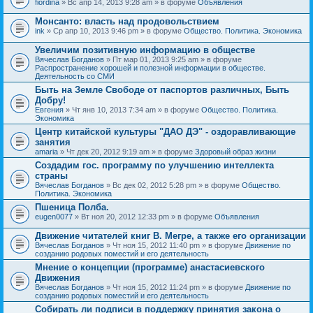
fiordina
» Вс апр 14, 2013 9:28 am » в форуме
Объявления
е
е
н
м
Монсанто: власть над продовольствием
и
а
я
ink
» Ср апр 10, 2013 9:46 pm » в форуме
Общество. Политика. Экономика
с
о
Увеличим позитивную информацию в обществе
д
е
Вячеслав Богданов
» Пт мар 01, 2013 9:25 am » в форуме
р
Распространение хорошей и полезной информации в обществе.
ж
Деятельность со СМИ
и
Быть на Земле Свободе от паспортов различных, Быть
т
Добру!
о
п
Евгения
» Чт янв 10, 2013 7:34 am » в форуме
Общество. Политика.
р
Экономика
о
Центр китайской культуры "ДАО ДЭ" - оздоравливающие
с
занятия
.
amaria
» Чт дек 20, 2012 9:19 am » в форуме
Здоровый образ жизни
Создадим гос. программу по улучшению интеллекта
страны
Вячеслав Богданов
» Вс дек 02, 2012 5:28 pm » в форуме
Общество.
Политика. Экономика
Пшеница Полба.
eugen0077
» Вт ноя 20, 2012 12:33 pm » в форуме
Объявления
Движение читателей книг В. Мегре, а также его организации
Вячеслав Богданов
» Чт ноя 15, 2012 11:40 pm » в форуме
Движение по
созданию родовых поместий и его деятельность
Мнение о концепции (программе) анастасиевского
Движения
Вячеслав Богданов
» Чт ноя 15, 2012 11:24 pm » в форуме
Движение по
созданию родовых поместий и его деятельность
Собирать ли подписи в поддержку принятия закона о