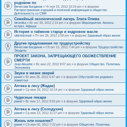
родовом по
Вячеслав Богданов
» Чт ноя 15, 2012 10:24 pm » в форуме
Распространение хорошей и полезной информации в обществе.
Деятельность со СМИ
Семейный экологический лагерь Злата Олива
Veronika
» Вс окт 28, 2012 2:14 pm » в форуме
Мероприятия. Анонсы
встреч. Афиша
История о таёжном старце и кедровом масле
sibirskij-kedr
» Пт окт 26, 2012 2:59 pm » в форуме
Здоровый образ жизни
Другие предложения по трудоустройству
Вячеслав Богданов
» Сб окт 13, 2012 7:44 pm » в форуме
Трудоустройство.
Экодело
ПРОЕКТ ЗАКОНА, ЗАПРЕЩАЮЩЕГО ОБОЖЕСТВЛЕНИЕ
СМЕРТИ
Jean Alouette
» Вс июл 22, 2012 8:07 am » в форуме
Общество. Политика.
Экономика
Звуки в жизни зверей
pawel
» Вт июн 26, 2012 6:47 am » в форуме
Обустройство родового
поместья
Аптека в лесу (Жадан)
pawel
» Ср июн 20, 2012 10:14 pm » в форуме
Здоровый образ жизни
Чудесные лекари
pawel
» Вс июн 17, 2012 9:53 pm » в форуме
Здоровый образ жизни
Аптека в лесу (Солодухин)
pawel
» Ср июн 13, 2012 11:27 pm » в форуме
Здоровый образ жизни
Жизнь или кошелек?
pawel
» Сб июн 02, 2012 7:22 pm » в форуме
Общество. Политика.