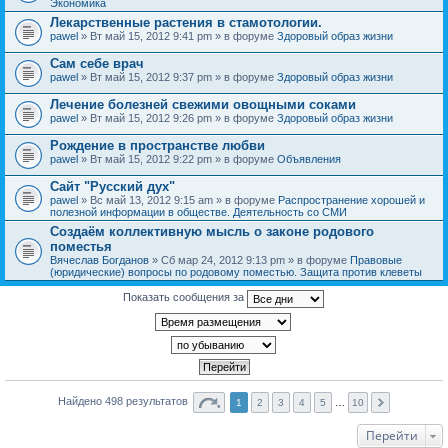
Экономика
Лекарственные растения в стамотологии.
pawel
» Вт май 15, 2012 9:41 pm » в форуме
Здоровый образ жизни
Сам себе врач
pawel
» Вт май 15, 2012 9:37 pm » в форуме
Здоровый образ жизни
Лечение болезней свежими овощными соками
pawel
» Вт май 15, 2012 9:26 pm » в форуме
Здоровый образ жизни
Рождение в пространстве любви
pawel
» Вт май 15, 2012 9:22 pm » в форуме
Объявления
Сайт "Русский дух"
pawel
» Вс май 13, 2012 9:15 am » в форуме
Распространение хорошей и
полезной информации в обществе. Деятельность со СМИ
Создаём коллективную мысль о законе родового
поместья
Вячеслав Богданов
» Сб мар 24, 2012 9:13 pm » в форуме
Правовые
(юридические) вопросы по родовому поместью. Защита против клеветы
Показать сообщения за
Найдено 498 результатов
1
2
3
4
5
…
10
Перейти