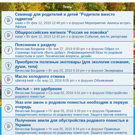
Темы
Семинар для родителей и детей "Родители вместо
гаджетов"
swan
» Вт фев 12, 2019 12:48 pm » в форуме
Мероприятия. Анонсы встреч.
Афиша
Общероссийские митинги "Россия не помойка"
swan
» Вт фев 12, 2019 12:42 pm » в форуме
События, вести, репортажи
Пояснение к разделу
Вячеслав Богданов
» Вс янв 27, 2019 8:00 pm » в форуме
Образ эл.
страницы портала «Быть добру», Информационной базы по родовым
поместьям и газет. Технические вопросы, дизайн
Приобрести полезные экотовары (для экологии сознания,
души, тела)
Вячеслав Богданов
» Вт апр 26, 2016 9:19 pm » в форуме
Экоярмарка
Масло холодного отжима
sibirskij-kedr
» Вс мар 13, 2016 8:05 pm » в форуме
Объявления
Листья – это удобрение
Вячеслав Богданов
» Ср мар 02, 2016 4:01 pm » в форуме
Обустройство
родового поместья
Указ или закон о родовом поместье необходим в первую
очередь
Вячеслав Богданов
» Пт фев 05, 2016 3:26 pm » в форуме
Правовые
(юридические) вопросы по родовому поместью. Защита против клеветы
Получение земли для обустройства родового поместья в
Украине
Вячеслав Богданов
» Чт ноя 05, 2015 8:34 pm » в форуме
Правовые
(юридические) вопросы по родовому поместью. Защита против клеветы