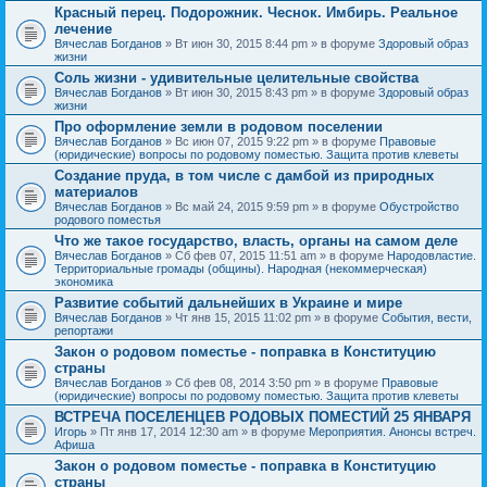
Красный перец. Подорожник. Чеснок. Имбирь. Реальное
лечение
Вячеслав Богданов
» Вт июн 30, 2015 8:44 pm » в форуме
Здоровый образ
жизни
Соль жизни - удивительные целительные свойства
Вячеслав Богданов
» Вт июн 30, 2015 8:43 pm » в форуме
Здоровый образ
жизни
Про оформление земли в родовом поселении
Вячеслав Богданов
» Вс июн 07, 2015 9:22 pm » в форуме
Правовые
(юридические) вопросы по родовому поместью. Защита против клеветы
Создание пруда, в том числе с дамбой из природных
материалов
Вячеслав Богданов
» Вс май 24, 2015 9:59 pm » в форуме
Обустройство
родового поместья
Что же такое государство, власть, органы на самом деле
Вячеслав Богданов
» Сб фев 07, 2015 11:51 am » в форуме
Народовластие.
Территориальные громады (общины). Народная (некоммерческая)
экономика
Развитие событий дальнейших в Украине и мире
Вячеслав Богданов
» Чт янв 15, 2015 11:02 pm » в форуме
События, вести,
репортажи
Закон о родовом поместье - поправка в Конституцию
страны
Вячеслав Богданов
» Сб фев 08, 2014 3:50 pm » в форуме
Правовые
(юридические) вопросы по родовому поместью. Защита против клеветы
ВСТРЕЧА ПОСЕЛЕНЦЕВ РОДОВЫХ ПОМЕСТИЙ 25 ЯНВАРЯ
Игорь
» Пт янв 17, 2014 12:30 am » в форуме
Мероприятия. Анонсы встреч.
Афиша
Закон о родовом поместье - поправка в Конституцию
страны