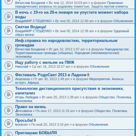
Вячеслав Богданов
» Вс янв 12, 2014 10:03 pm » в форуме
Правовые
(юридические) вопросы по родовому поместью. Защита против клеветы
В ночь с 19-го на 20-е января не упустите момент набора
воды
ВладиМИР СТЕШЕНКО
» Вс янв 05, 2014 12:40 am » в форуме
Объявления
Святая Водица!
ВладиМИР СТЕШЕНКО
» Вс янв 05, 2014 12:36 am » в форуме
Здоровый
образ жизни
Инф.справка по народовластию, территориальным
громадам
Вячеслав Богданов
» Вт дек 10, 2013 1:07 am » в форуме
Народовластие.
Территориальные громады (общины). Народная (некоммерческая)
экономика
Ищу работу с жильем на ПМЖ
Николай
» Ср окт 16, 2013 10:27 am » в форуме
Объявления
Фестиваль РодоСвет 2013 в Ладном
В
Anastasia
» Пт авг 30, 2013 1:48 pm » в форуме
Мероприятия. Анонсы
л
встреч. Афиша
о
Технологии дистанционного присутствия в экономике,
ж
капитализ
е
н
Игорь Лебедев
» Вт июн 25, 2013 1:38 pm » в форуме
Общество. Политика.
и
Экономика
я
Право на жизнь
kvalama
» Пн июн 17, 2013 11:19 am » в форуме
Общество. Политика.
Д
Экономика
а
Просьба!
н
В
leonkom
» Пн май 20, 2013 3:16 pm » в форуме
Объявления
н
л
а
о
я
Приглашаю БОБЫЛЯ
ж
т