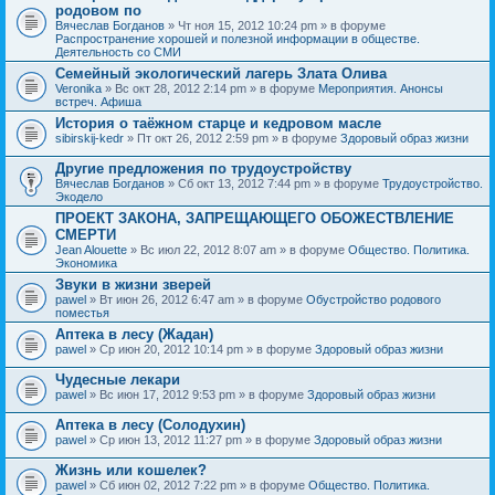
родовом по
Вячеслав Богданов
» Чт ноя 15, 2012 10:24 pm » в форуме
Распространение хорошей и полезной информации в обществе.
Деятельность со СМИ
Семейный экологический лагерь Злата Олива
Veronika
» Вс окт 28, 2012 2:14 pm » в форуме
Мероприятия. Анонсы
встреч. Афиша
История о таёжном старце и кедровом масле
sibirskij-kedr
» Пт окт 26, 2012 2:59 pm » в форуме
Здоровый образ жизни
Другие предложения по трудоустройству
Вячеслав Богданов
» Сб окт 13, 2012 7:44 pm » в форуме
Трудоустройство.
Экодело
ПРОЕКТ ЗАКОНА, ЗАПРЕЩАЮЩЕГО ОБОЖЕСТВЛЕНИЕ
СМЕРТИ
Jean Alouette
» Вс июл 22, 2012 8:07 am » в форуме
Общество. Политика.
Экономика
Звуки в жизни зверей
pawel
» Вт июн 26, 2012 6:47 am » в форуме
Обустройство родового
поместья
Аптека в лесу (Жадан)
pawel
» Ср июн 20, 2012 10:14 pm » в форуме
Здоровый образ жизни
Чудесные лекари
pawel
» Вс июн 17, 2012 9:53 pm » в форуме
Здоровый образ жизни
Аптека в лесу (Солодухин)
pawel
» Ср июн 13, 2012 11:27 pm » в форуме
Здоровый образ жизни
Жизнь или кошелек?
pawel
» Сб июн 02, 2012 7:22 pm » в форуме
Общество. Политика.