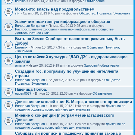
fiordina
» Вс апр 14, 2013 9:28 am » в форуме
Объявления
е
е
н
м
Монсанто: власть над продовольствием
и
а
я
ink
» Ср апр 10, 2013 9:46 pm » в форуме
Общество. Политика. Экономика
с
о
Увеличим позитивную информацию в обществе
д
е
Вячеслав Богданов
» Пт мар 01, 2013 9:25 am » в форуме
р
Распространение хорошей и полезной информации в обществе.
ж
Деятельность со СМИ
и
Быть на Земле Свободе от паспортов различных, Быть
т
Добру!
о
п
Евгения
» Чт янв 10, 2013 7:34 am » в форуме
Общество. Политика.
р
Экономика
о
Центр китайской культуры "ДАО ДЭ" - оздоравливающие
с
занятия
.
amaria
» Чт дек 20, 2012 9:19 am » в форуме
Здоровый образ жизни
Создадим гос. программу по улучшению интеллекта
страны
Вячеслав Богданов
» Вс дек 02, 2012 5:28 pm » в форуме
Общество.
Политика. Экономика
Пшеница Полба.
eugen0077
» Вт ноя 20, 2012 12:33 pm » в форуме
Объявления
Движение читателей книг В. Мегре, а также его организации
Вячеслав Богданов
» Чт ноя 15, 2012 11:40 pm » в форуме
Движение по
созданию родовых поместий и его деятельность
Мнение о концепции (программе) анастасиевского
Движения
Вячеслав Богданов
» Чт ноя 15, 2012 11:24 pm » в форуме
Движение по
созданию родовых поместий и его деятельность
Собирать ли подписи в поддержку принятия закона о