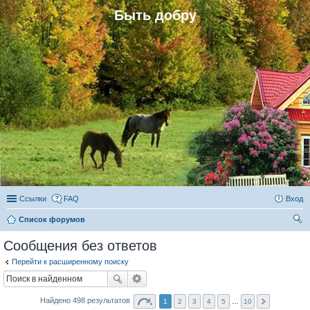
Быть добру
Ссылки
FAQ
Вход
Список форумов
ои
Сообщения без ответов
ск
Перейти к расширенному поиску
Найдено 498 результатов
1
2
3
4
5
…
10