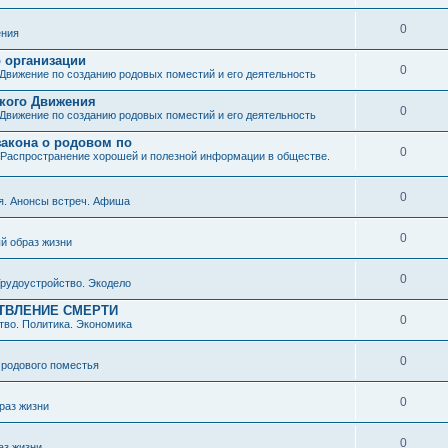
0
ния
о организации
0
Движение по созданию родовых поместий и его деятельность
ского Движения
0
Движение по созданию родовых поместий и его деятельность
закона о родовом по
0
Распространение хорошей и полезной информации в обществе.
0
я. Анонсы встреч. Афиша
0
й образ жизни
0
рудоустройство. Экодело
ТВЛЕНИЕ СМЕРТИ
0
во. Политика. Экономика
0
 родового поместья
0
раз жизни
0
аз жизни