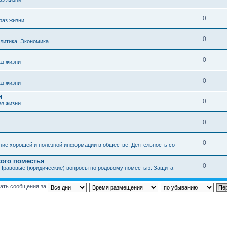
0
раз жизни
0
литика. Экономика
0
аз жизни
0
аз жизни
и
0
аз жизни
0
0
ние хорошей и полезной информации в обществе. Деятельность со
ого поместья
0
Правовые (юридические) вопросы по родовому поместью. Защита
ать сообщения за