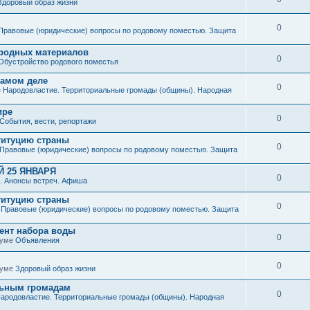
Здоровый образ жизни
0
Правовые (юридические) вопросы по родовому поместью. Защита
иродных материалов
0
Обустройство родового поместья
 самом деле
0
е
Народовластие. Территориальные громады (общины). Народная
ире
0
События, вести, репортажи
титуцию страны
0
Правовые (юридические) вопросы по родовому поместью. Защита
 25 ЯНВАРЯ
0
. Анонсы встреч. Афиша
титуцию страны
0
е
Правовые (юридические) вопросы по родовому поместью. Защита
мент набора воды
0
руме
Объявления
0
руме
Здоровый образ жизни
льным громадам
0
ародовластие. Территориальные громады (общины). Народная