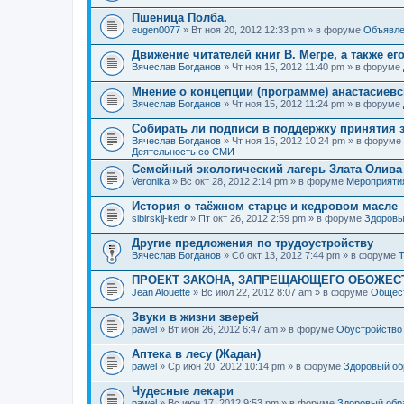
Пшеница Полба.
eugen0077
» Вт ноя 20, 2012 12:33 pm » в форуме
Объявле
Движение читателей книг В. Мегре, а также ег
Вячеслав Богданов
» Чт ноя 15, 2012 11:40 pm » в форуме
Мнение о концепции (программе) анастасиев
Вячеслав Богданов
» Чт ноя 15, 2012 11:24 pm » в форуме
Собирать ли подписи в поддержку принятия 
Вячеслав Богданов
» Чт ноя 15, 2012 10:24 pm » в форуме
Деятельность со СМИ
Семейный экологический лагерь Злата Олива
Veronika
» Вс окт 28, 2012 2:14 pm » в форуме
Мероприяти
История о таёжном старце и кедровом масле
sibirskij-kedr
» Пт окт 26, 2012 2:59 pm » в форуме
Здоровы
Другие предложения по трудоустройству
Вячеслав Богданов
» Сб окт 13, 2012 7:44 pm » в форуме
Т
ПРОЕКТ ЗАКОНА, ЗАПРЕЩАЮЩЕГО ОБОЖЕС
Jean Alouette
» Вс июл 22, 2012 8:07 am » в форуме
Общест
Звуки в жизни зверей
pawel
» Вт июн 26, 2012 6:47 am » в форуме
Обустройство
Аптека в лесу (Жадан)
pawel
» Ср июн 20, 2012 10:14 pm » в форуме
Здоровый об
Чудесные лекари
pawel
» Вс июн 17, 2012 9:53 pm » в форуме
Здоровый обр