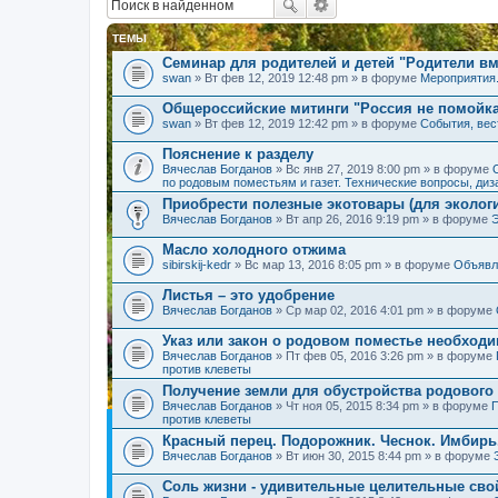
ТЕМЫ
Семинар для родителей и детей "Родители вм
swan
» Вт фев 12, 2019 12:48 pm » в форуме
Мероприятия
Общероссийские митинги "Россия не помойк
swan
» Вт фев 12, 2019 12:42 pm » в форуме
События, вес
Пояснение к разделу
Вячеслав Богданов
» Вс янв 27, 2019 8:00 pm » в форуме
по родовым поместьям и газет. Технические вопросы, диз
Приобрести полезные экотовары (для экологи
Вячеслав Богданов
» Вт апр 26, 2016 9:19 pm » в форуме
Масло холодного отжима
sibirskij-kedr
» Вс мар 13, 2016 8:05 pm » в форуме
Объявл
Листья – это удобрение
Вячеслав Богданов
» Ср мар 02, 2016 4:01 pm » в форуме
Указ или закон о родовом поместье необход
Вячеслав Богданов
» Пт фев 05, 2016 3:26 pm » в форуме
против клеветы
Получение земли для обустройства родового
Вячеслав Богданов
» Чт ноя 05, 2015 8:34 pm » в форуме
П
против клеветы
Красный перец. Подорожник. Чеснок. Имбирь
Вячеслав Богданов
» Вт июн 30, 2015 8:44 pm » в форуме
Соль жизни - удивительные целительные сво