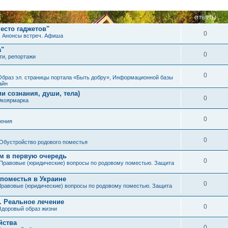
ОТВЕТЫ
есто гаджетов"
0
. Анонсы встреч. Афиша
а"
0
ти, репортажи
0
Образ эл. страницы портала «Быть добру», Информационной базы
айн
и сознания, души, тела)
0
Экоярмарка
0
ения
0
Обустройство родового поместья
им в первую очередь
0
Правовые (юридические) вопросы по родовому поместью. Защита
 поместья в Украине
0
равовые (юридические) вопросы по родовому поместью. Защита
. Реальное лечение
0
Здоровый образ жизни
йства
0