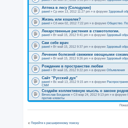
Аптека в лесу (Солодухин)
pawel
» Ср июн 13, 2012 11:27 pm » в форуме
Здоровый об
Жизнь или кошелек?
pawel
» Сб июн 02, 2012 7:22 pm » в форуме
Общество. По
Лекарственные растения в стамотологии.
pawel
» Вт май 15, 2012 9:41 pm » в форуме
Здоровый обр
Сам себе врач
pawel
» Вт май 15, 2012 9:37 pm » в форуме
Здоровый обр
Лечение болезней свежими овощными сокам
pawel
» Вт май 15, 2012 9:26 pm » в форуме
Здоровый обр
Рождение в пространстве любви
pawel
» Вт май 15, 2012 9:22 pm » в форуме
Объявления
Сайт "Русский дух"
pawel
» Вс май 13, 2012 9:15 am » в форуме
Распростране
СМИ
Создаём коллективную мысль о законе родов
Вячеслав Богданов
» Сб мар 24, 2012 9:13 pm » в форуме
против клеветы
Показ
Перейти к расширенному поиску