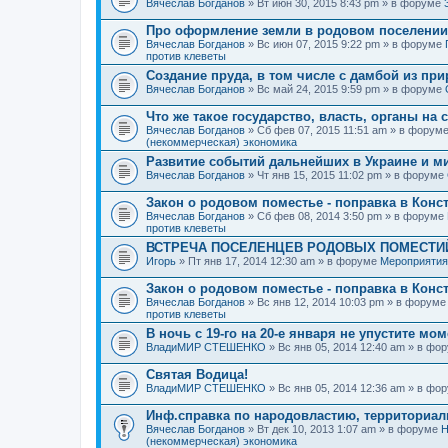
Вячеслав Богданов
» Вт июн 30, 2015 8:43 pm » в форуме
Про оформление земли в родовом поселении
Вячеслав Богданов
» Вс июн 07, 2015 9:22 pm » в форуме
против клеветы
Создание пруда, в том числе с дамбой из пр
Вячеслав Богданов
» Вс май 24, 2015 9:59 pm » в форуме
Что же такое государство, власть, органы на
Вячеслав Богданов
» Сб фев 07, 2015 11:51 am » в форум
(некоммерческая) экономика
Развитие событий дальнейших в Украине и м
Вячеслав Богданов
» Чт янв 15, 2015 11:02 pm » в форуме
Закон о родовом поместье - поправка в Конс
Вячеслав Богданов
» Сб фев 08, 2014 3:50 pm » в форуме
против клеветы
ВСТРЕЧА ПОСЕЛЕНЦЕВ РОДОВЫХ ПОМЕСТИЙ
Игорь
» Пт янв 17, 2014 12:30 am » в форуме
Мероприятия
Закон о родовом поместье - поправка в Конс
Вячеслав Богданов
» Вс янв 12, 2014 10:03 pm » в форум
против клеветы
В ночь с 19-го на 20-е января не упустите мо
ВладиМИР СТЕШЕНКО
» Вс янв 05, 2014 12:40 am » в фо
Святая Водица!
ВладиМИР СТЕШЕНКО
» Вс янв 05, 2014 12:36 am » в фо
Инф.справка по народовластию, территориа
Вячеслав Богданов
» Вт дек 10, 2013 1:07 am » в форуме
Н
(некоммерческая) экономика