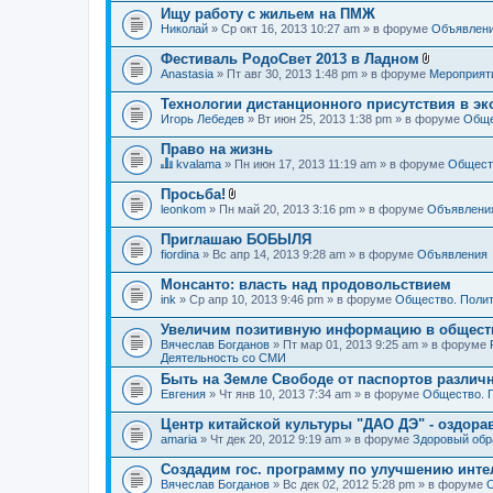
Ищу работу с жильем на ПМЖ
Николай
» Ср окт 16, 2013 10:27 am » в форуме
Объявлен
Фестиваль РодоСвет 2013 в Ладном
В
Anastasia
» Пт авг 30, 2013 1:48 pm » в форуме
Мероприят
л
о
Технологии дистанционного присутствия в эк
ж
Игорь Лебедев
» Вт июн 25, 2013 1:38 pm » в форуме
Обще
е
н
Право на жизнь
и
я
kvalama
» Пн июн 17, 2013 11:19 am » в форуме
Обществ
Д
а
Просьба!
н
В
leonkom
» Пн май 20, 2013 3:16 pm » в форуме
Объявлени
н
л
а
о
Приглашаю БОБЫЛЯ
я
ж
fiordina
т
» Вс апр 14, 2013 9:28 am » в форуме
Объявления
е
е
н
м
Монсанто: власть над продовольствием
и
а
я
ink
» Ср апр 10, 2013 9:46 pm » в форуме
Общество. Полит
с
о
Увеличим позитивную информацию в общест
д
Вячеслав Богданов
» Пт мар 01, 2013 9:25 am » в форуме
е
Деятельность со СМИ
р
ж
Быть на Земле Свободе от паспортов различ
и
Евгения
» Чт янв 10, 2013 7:34 am » в форуме
Общество. 
т
о
Центр китайской культуры "ДАО ДЭ" - оздор
п
amaria
р
» Чт дек 20, 2012 9:19 am » в форуме
Здоровый обр
о
с
Создадим гос. программу по улучшению инте
.
Вячеслав Богданов
» Вс дек 02, 2012 5:28 pm » в форуме
О