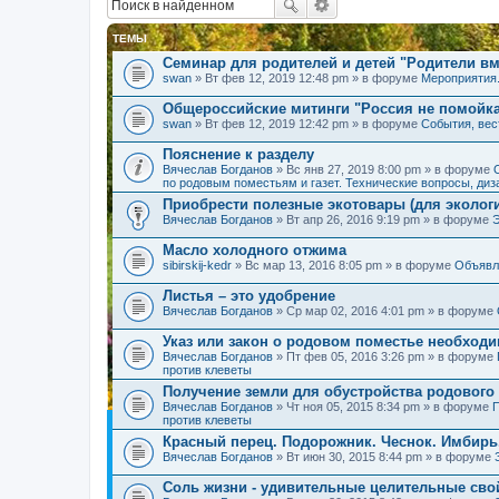
ТЕМЫ
Семинар для родителей и детей "Родители вм
swan
» Вт фев 12, 2019 12:48 pm » в форуме
Мероприятия
Общероссийские митинги "Россия не помойк
swan
» Вт фев 12, 2019 12:42 pm » в форуме
События, вес
Пояснение к разделу
Вячеслав Богданов
» Вс янв 27, 2019 8:00 pm » в форуме
по родовым поместьям и газет. Технические вопросы, диз
Приобрести полезные экотовары (для экологи
Вячеслав Богданов
» Вт апр 26, 2016 9:19 pm » в форуме
Масло холодного отжима
sibirskij-kedr
» Вс мар 13, 2016 8:05 pm » в форуме
Объявл
Листья – это удобрение
Вячеслав Богданов
» Ср мар 02, 2016 4:01 pm » в форуме
Указ или закон о родовом поместье необход
Вячеслав Богданов
» Пт фев 05, 2016 3:26 pm » в форуме
против клеветы
Получение земли для обустройства родового
Вячеслав Богданов
» Чт ноя 05, 2015 8:34 pm » в форуме
П
против клеветы
Красный перец. Подорожник. Чеснок. Имбирь
Вячеслав Богданов
» Вт июн 30, 2015 8:44 pm » в форуме
Соль жизни - удивительные целительные сво