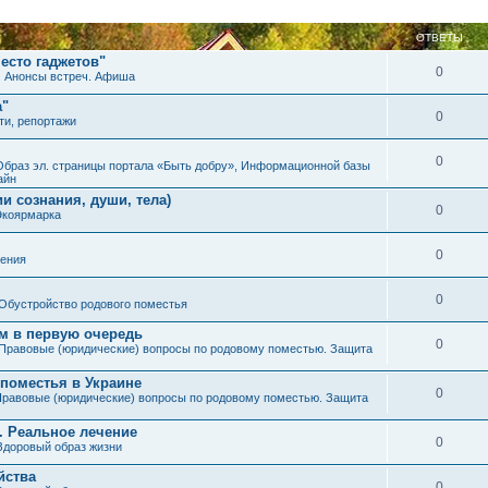
ОТВЕТЫ
есто гаджетов"
0
. Анонсы встреч. Афиша
а"
0
ти, репортажи
0
Образ эл. страницы портала «Быть добру», Информационной базы
айн
и сознания, души, тела)
0
Экоярмарка
0
ения
0
Обустройство родового поместья
им в первую очередь
0
Правовые (юридические) вопросы по родовому поместью. Защита
 поместья в Украине
0
равовые (юридические) вопросы по родовому поместью. Защита
. Реальное лечение
0
Здоровый образ жизни
йства
0