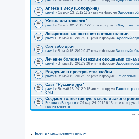
Аптека в лесу (Солодухин)
pawel
» Ср июн 13, 2012 11:27 pm » в форуме
Здоровый об
Жизнь или кошелек?
pawel
» Сб июн 02, 2012 7:22 pm » в форуме
Общество. По
Лекарственные растения в стамотологии.
pawel
» Вт май 15, 2012 9:41 pm » в форуме
Здоровый обр
Сам себе врач
pawel
» Вт май 15, 2012 9:37 pm » в форуме
Здоровый обр
Лечение болезней свежими овощными сокам
pawel
» Вт май 15, 2012 9:26 pm » в форуме
Здоровый обр
Рождение в пространстве любви
pawel
» Вт май 15, 2012 9:22 pm » в форуме
Объявления
Сайт "Русский дух"
pawel
» Вс май 13, 2012 9:15 am » в форуме
Распростране
СМИ
Создаём коллективную мысль о законе родов
Вячеслав Богданов
» Сб мар 24, 2012 9:13 pm » в форуме
против клеветы
Показ
Перейти к расширенному поиску