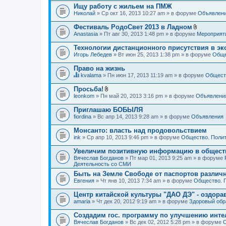
Ищу работу с жильем на ПМЖ
Николай
» Ср окт 16, 2013 10:27 am » в форуме
Объявлен
Фестиваль РодоСвет 2013 в Ладном
В
Anastasia
» Пт авг 30, 2013 1:48 pm » в форуме
Мероприят
л
о
Технологии дистанционного присутствия в эк
ж
Игорь Лебедев
» Вт июн 25, 2013 1:38 pm » в форуме
Обще
е
н
Право на жизнь
и
я
kvalama
» Пн июн 17, 2013 11:19 am » в форуме
Обществ
Д
а
Просьба!
н
В
leonkom
» Пн май 20, 2013 3:16 pm » в форуме
Объявлени
н
л
а
о
Приглашаю БОБЫЛЯ
я
ж
fiordina
т
» Вс апр 14, 2013 9:28 am » в форуме
Объявления
е
е
н
м
Монсанто: власть над продовольствием
и
а
я
ink
» Ср апр 10, 2013 9:46 pm » в форуме
Общество. Полит
с
о
Увеличим позитивную информацию в общест
д
Вячеслав Богданов
» Пт мар 01, 2013 9:25 am » в форуме
е
Деятельность со СМИ
р
ж
Быть на Земле Свободе от паспортов различ
и
Евгения
» Чт янв 10, 2013 7:34 am » в форуме
Общество. 
т
о
Центр китайской культуры "ДАО ДЭ" - оздор
п
amaria
р
» Чт дек 20, 2012 9:19 am » в форуме
Здоровый обр
о
с
Создадим гос. программу по улучшению инте
.
Вячеслав Богданов
» Вс дек 02, 2012 5:28 pm » в форуме
О