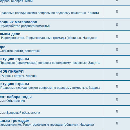
Здоровый образ жизни
0
Правовые (юридические) вопросы по родовому поместью. Защита
иродных материалов
0
Обустройство родового поместья
 самом деле
0
е
Народовластие. Территориальные громады (общины). Народная
ире
0
События, вести, репортажи
титуцию страны
0
Правовые (юридические) вопросы по родовому поместью. Защита
 25 ЯНВАРЯ
0
. Анонсы встреч. Афиша
титуцию страны
0
е
Правовые (юридические) вопросы по родовому поместью. Защита
мент набора воды
0
руме
Объявления
0
руме
Здоровый образ жизни
льным громадам
0
ародовластие. Территориальные громады (общины). Народная