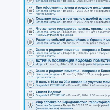
Вячеслав Богданов
» Вт июн 30, 2015 8:43 pm » в форуме
Про оформление земли в родовом поселении
Вячеслав Богданов
» Вс июн 07, 2015 9:22 pm » в форуме
против клеветы
Создание пруда, в том числе с дамбой из пр
Вячеслав Богданов
» Вс май 24, 2015 9:59 pm » в форуме
Что же такое государство, власть, органы на
Вячеслав Богданов
» Сб фев 07, 2015 11:51 am » в форум
(некоммерческая) экономика
Развитие событий дальнейших в Украине и м
Вячеслав Богданов
» Чт янв 15, 2015 11:02 pm » в форуме
Закон о родовом поместье - поправка в Конс
Вячеслав Богданов
» Сб фев 08, 2014 3:50 pm » в форуме
против клеветы
ВСТРЕЧА ПОСЕЛЕНЦЕВ РОДОВЫХ ПОМЕСТИЙ
Игорь
» Пт янв 17, 2014 12:30 am » в форуме
Мероприятия
Закон о родовом поместье - поправка в Конс
Вячеслав Богданов
» Вс янв 12, 2014 10:03 pm » в форум
против клеветы
В ночь с 19-го на 20-е января не упустите мо
ВладиМИР СТЕШЕНКО
» Вс янв 05, 2014 12:40 am » в фо
Святая Водица!
ВладиМИР СТЕШЕНКО
» Вс янв 05, 2014 12:36 am » в фо
Инф.справка по народовластию, территориа
Вячеслав Богданов
» Вт дек 10, 2013 1:07 am » в форуме
Н
(некоммерческая) экономика