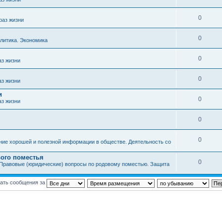
0
раз жизни
0
литика. Экономика
0
аз жизни
0
аз жизни
и
0
аз жизни
0
0
ние хорошей и полезной информации в обществе. Деятельность со
ого поместья
0
Правовые (юридические) вопросы по родовому поместью. Защита
ать сообщения за