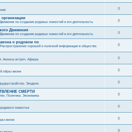
0
ния
о организации
0
Движение по созданию родовых поместий и его деятельность
ского Движения
0
Движение по созданию родовых поместий и его деятельность
закона о родовом по
0
Распространение хорошей и полезной информации в обществе.
0
я. Анонсы встреч. Афиша
0
й образ жизни
0
рудоустройство. Экодело
ТВЛЕНИЕ СМЕРТИ
0
во. Политика. Экономика
0
 родового поместья
0
раз жизни
0
аз жизни