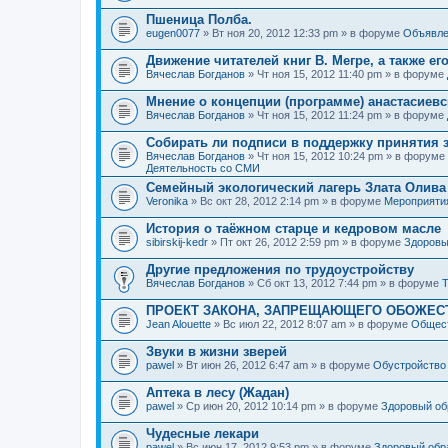
Пшеница Полба.
eugen0077
» Вт ноя 20, 2012 12:33 pm » в форуме
Объявле
Движение читателей книг В. Мегре, а также ег
Вячеслав Богданов
» Чт ноя 15, 2012 11:40 pm » в форуме
Мнение о концепции (программе) анастасиев
Вячеслав Богданов
» Чт ноя 15, 2012 11:24 pm » в форуме
Собирать ли подписи в поддержку принятия 
Вячеслав Богданов
» Чт ноя 15, 2012 10:24 pm » в форуме
Деятельность со СМИ
Семейный экологический лагерь Злата Олива
Veronika
» Вс окт 28, 2012 2:14 pm » в форуме
Мероприяти
История о таёжном старце и кедровом масле
sibirskij-kedr
» Пт окт 26, 2012 2:59 pm » в форуме
Здоровы
Другие предложения по трудоустройству
Вячеслав Богданов
» Сб окт 13, 2012 7:44 pm » в форуме
Т
ПРОЕКТ ЗАКОНА, ЗАПРЕЩАЮЩЕГО ОБОЖЕС
Jean Alouette
» Вс июл 22, 2012 8:07 am » в форуме
Общест
Звуки в жизни зверей
pawel
» Вт июн 26, 2012 6:47 am » в форуме
Обустройство
Аптека в лесу (Жадан)
pawel
» Ср июн 20, 2012 10:14 pm » в форуме
Здоровый об
Чудесные лекари
pawel
» Вс июн 17, 2012 9:53 pm » в форуме
Здоровый обр