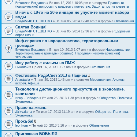
Вячеслав Богданов
» Вс янв 12, 2014 10:03 pm » в форуме
Правовые
(юридические) вопросы по родовому поместью. Защита против клеветы
В ночь с 19-го на 20-е января не упустите момент набора
воды
ВладиМИР СТЕШЕНКО
» Вс янв 05, 2014 12:40 am » в форуме
Объявления
Святая Водица!
ВладиМИР СТЕШЕНКО
» Вс янв 05, 2014 12:36 am » в форуме
Здоровый
образ жизни
Инф.справка по народовластию, территориальным
громадам
Вячеслав Богданов
» Вт дек 10, 2013 1:07 am » в форуме
Народовластие.
Территориальные громады (общины). Народная (некоммерческая)
экономика
Ищу работу с жильем на ПМЖ
Николай
» Ср окт 16, 2013 10:27 am » в форуме
Объявления
Фестиваль РодоСвет 2013 в Ладном
В
Anastasia
» Пт авг 30, 2013 1:48 pm » в форуме
Мероприятия. Анонсы
л
встреч. Афиша
о
Технологии дистанционного присутствия в экономике,
ж
капитализ
е
н
Игорь Лебедев
» Вт июн 25, 2013 1:38 pm » в форуме
Общество. Политика.
и
Экономика
я
Право на жизнь
kvalama
» Пн июн 17, 2013 11:19 am » в форуме
Общество. Политика.
Д
Экономика
а
Просьба!
н
В
leonkom
» Пн май 20, 2013 3:16 pm » в форуме
Объявления
н
л
а
о
я
Приглашаю БОБЫЛЯ
ж
т