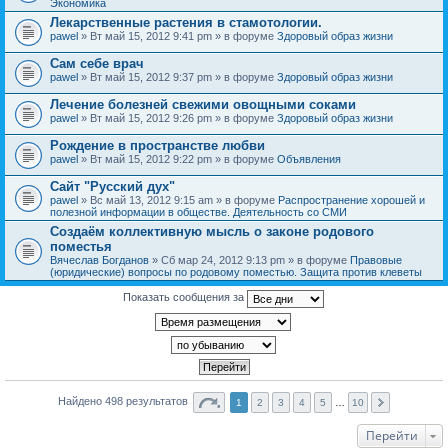
Экономика
Лекарственные растения в стамотологии.
pawel
» Вт май 15, 2012 9:41 pm » в форуме
Здоровый образ жизни
Сам себе врач
pawel
» Вт май 15, 2012 9:37 pm » в форуме
Здоровый образ жизни
Лечение болезней свежими овощными соками
pawel
» Вт май 15, 2012 9:26 pm » в форуме
Здоровый образ жизни
Рождение в пространстве любви
pawel
» Вт май 15, 2012 9:22 pm » в форуме
Объявления
Сайт "Русский дух"
pawel
» Вс май 13, 2012 9:15 am » в форуме
Распространение хорошей и
полезной информации в обществе. Деятельность со СМИ
Создаём коллективную мысль о законе родового
поместья
Вячеслав Богданов
» Сб мар 24, 2012 9:13 pm » в форуме
Правовые
(юридические) вопросы по родовому поместью. Защита против клеветы
Показать сообщения за
Найдено 498 результатов
1
2
3
4
5
…
10
Перейти