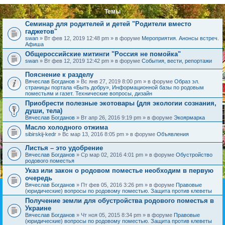
Темы
Семинар для родителей и детей "Родители вместо
гаджетов"
swan
» Вт фев 12, 2019 12:48 pm » в форуме
Мероприятия. Анонсы встреч.
Афиша
Общероссийские митинги "Россия не помойка"
swan
» Вт фев 12, 2019 12:42 pm » в форуме
События, вести, репортажи
Пояснение к разделу
Вячеслав Богданов
» Вс янв 27, 2019 8:00 pm » в форуме
Образ эл.
страницы портала «Быть добру», Информационной базы по родовым
поместьям и газет. Технические вопросы, дизайн
Приобрести полезные экотовары (для экологии сознания,
души, тела)
Вячеслав Богданов
» Вт апр 26, 2016 9:19 pm » в форуме
Экоярмарка
Масло холодного отжима
sibirskij-kedr
» Вс мар 13, 2016 8:05 pm » в форуме
Объявления
Листья – это удобрение
Вячеслав Богданов
» Ср мар 02, 2016 4:01 pm » в форуме
Обустройство
родового поместья
Указ или закон о родовом поместье необходим в первую
очередь
Вячеслав Богданов
» Пт фев 05, 2016 3:26 pm » в форуме
Правовые
(юридические) вопросы по родовому поместью. Защита против клеветы
Получение земли для обустройства родового поместья в
Украине
Вячеслав Богданов
» Чт ноя 05, 2015 8:34 pm » в форуме
Правовые
(юридические) вопросы по родовому поместью. Защита против клеветы