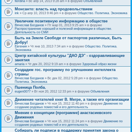
fiordina
» Вс апр 14, 2013 9:28 am » в форуме
Объявления
е
е
н
м
Монсанто: власть над продовольствием
и
а
я
ink
» Ср апр 10, 2013 9:46 pm » в форуме
Общество. Политика. Экономика
с
о
Увеличим позитивную информацию в обществе
д
е
Вячеслав Богданов
» Пт мар 01, 2013 9:25 am » в форуме
р
Распространение хорошей и полезной информации в обществе.
ж
Деятельность со СМИ
и
Быть на Земле Свободе от паспортов различных, Быть
т
Добру!
о
п
Евгения
» Чт янв 10, 2013 7:34 am » в форуме
Общество. Политика.
р
Экономика
о
Центр китайской культуры "ДАО ДЭ" - оздоравливающие
с
занятия
.
amaria
» Чт дек 20, 2012 9:19 am » в форуме
Здоровый образ жизни
Создадим гос. программу по улучшению интеллекта
страны
Вячеслав Богданов
» Вс дек 02, 2012 5:28 pm » в форуме
Общество.
Политика. Экономика
Пшеница Полба.
eugen0077
» Вт ноя 20, 2012 12:33 pm » в форуме
Объявления
Движение читателей книг В. Мегре, а также его организации
Вячеслав Богданов
» Чт ноя 15, 2012 11:40 pm » в форуме
Движение по
созданию родовых поместий и его деятельность
Мнение о концепции (программе) анастасиевского
Движения
Вячеслав Богданов
» Чт ноя 15, 2012 11:24 pm » в форуме
Движение по
созданию родовых поместий и его деятельность
Собирать ли подписи в поддержку принятия закона о