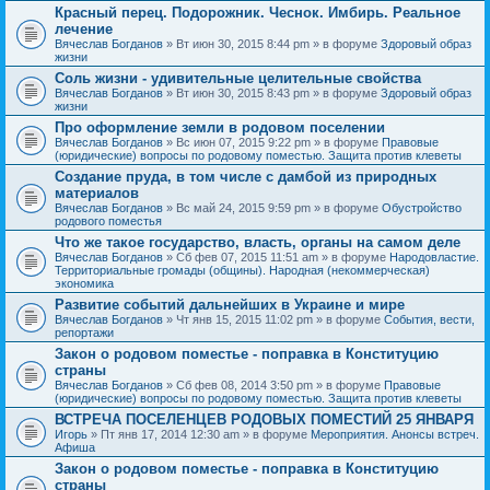
Красный перец. Подорожник. Чеснок. Имбирь. Реальное
лечение
Вячеслав Богданов
» Вт июн 30, 2015 8:44 pm » в форуме
Здоровый образ
жизни
Соль жизни - удивительные целительные свойства
Вячеслав Богданов
» Вт июн 30, 2015 8:43 pm » в форуме
Здоровый образ
жизни
Про оформление земли в родовом поселении
Вячеслав Богданов
» Вс июн 07, 2015 9:22 pm » в форуме
Правовые
(юридические) вопросы по родовому поместью. Защита против клеветы
Создание пруда, в том числе с дамбой из природных
материалов
Вячеслав Богданов
» Вс май 24, 2015 9:59 pm » в форуме
Обустройство
родового поместья
Что же такое государство, власть, органы на самом деле
Вячеслав Богданов
» Сб фев 07, 2015 11:51 am » в форуме
Народовластие.
Территориальные громады (общины). Народная (некоммерческая)
экономика
Развитие событий дальнейших в Украине и мире
Вячеслав Богданов
» Чт янв 15, 2015 11:02 pm » в форуме
События, вести,
репортажи
Закон о родовом поместье - поправка в Конституцию
страны
Вячеслав Богданов
» Сб фев 08, 2014 3:50 pm » в форуме
Правовые
(юридические) вопросы по родовому поместью. Защита против клеветы
ВСТРЕЧА ПОСЕЛЕНЦЕВ РОДОВЫХ ПОМЕСТИЙ 25 ЯНВАРЯ
Игорь
» Пт янв 17, 2014 12:30 am » в форуме
Мероприятия. Анонсы встреч.
Афиша
Закон о родовом поместье - поправка в Конституцию
страны