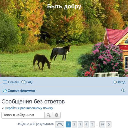
Быть добру
Ссылки
FAQ
Вход
Список форумов
ои
Сообщения без ответов
ск
Перейти к расширенному поиску
Найдено 498 результатов
1
2
3
4
5
…
10