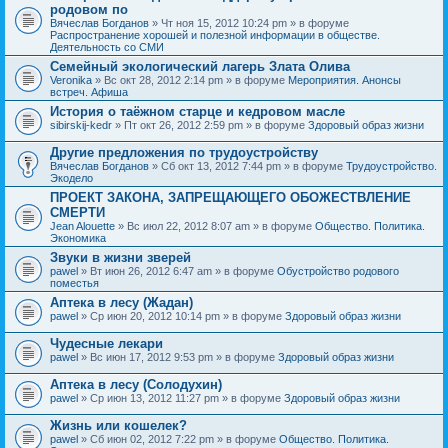
родовом по
Вячеслав Богданов
» Чт ноя 15, 2012 10:24 pm » в форуме
Распространение хорошей и полезной информации в обществе.
Деятельность со СМИ
Семейный экологический лагерь Злата Олива
Veronika
» Вс окт 28, 2012 2:14 pm » в форуме
Мероприятия. Анонсы
встреч. Афиша
История о таёжном старце и кедровом масле
sibirskij-kedr
» Пт окт 26, 2012 2:59 pm » в форуме
Здоровый образ жизни
Другие предложения по трудоустройству
Вячеслав Богданов
» Сб окт 13, 2012 7:44 pm » в форуме
Трудоустройство.
Экодело
ПРОЕКТ ЗАКОНА, ЗАПРЕЩАЮЩЕГО ОБОЖЕСТВЛЕНИЕ
СМЕРТИ
Jean Alouette
» Вс июл 22, 2012 8:07 am » в форуме
Общество. Политика.
Экономика
Звуки в жизни зверей
pawel
» Вт июн 26, 2012 6:47 am » в форуме
Обустройство родового
поместья
Аптека в лесу (Жадан)
pawel
» Ср июн 20, 2012 10:14 pm » в форуме
Здоровый образ жизни
Чудесные лекари
pawel
» Вс июн 17, 2012 9:53 pm » в форуме
Здоровый образ жизни
Аптека в лесу (Солодухин)
pawel
» Ср июн 13, 2012 11:27 pm » в форуме
Здоровый образ жизни
Жизнь или кошелек?
pawel
» Сб июн 02, 2012 7:22 pm » в форуме
Общество. Политика.