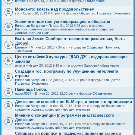
fiordina
» Вс апр 14, 2013 9:28 am » в форуме
Объявления
е
е
н
м
Монсанто: власть над продовольствием
и
а
я
ink
» Ср апр 10, 2013 9:46 pm » в форуме
Общество. Политика. Экономика
с
о
Увеличим позитивную информацию в обществе
д
е
Вячеслав Богданов
» Пт мар 01, 2013 9:25 am » в форуме
р
Распространение хорошей и полезной информации в обществе.
ж
Деятельность со СМИ
и
Быть на Земле Свободе от паспортов различных, Быть
т
Добру!
о
п
Евгения
» Чт янв 10, 2013 7:34 am » в форуме
Общество. Политика.
р
Экономика
о
Центр китайской культуры "ДАО ДЭ" - оздоравливающие
с
занятия
.
amaria
» Чт дек 20, 2012 9:19 am » в форуме
Здоровый образ жизни
Создадим гос. программу по улучшению интеллекта
страны
Вячеслав Богданов
» Вс дек 02, 2012 5:28 pm » в форуме
Общество.
Политика. Экономика
Пшеница Полба.
eugen0077
» Вт ноя 20, 2012 12:33 pm » в форуме
Объявления
Движение читателей книг В. Мегре, а также его организации
Вячеслав Богданов
» Чт ноя 15, 2012 11:40 pm » в форуме
Движение по
созданию родовых поместий и его деятельность
Мнение о концепции (программе) анастасиевского
Движения
Вячеслав Богданов
» Чт ноя 15, 2012 11:24 pm » в форуме
Движение по
созданию родовых поместий и его деятельность
Собирать ли подписи в поддержку принятия закона о