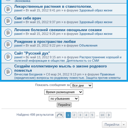
Экономика
Лекарственные растения в стамотологии.
pawel
» Вт май 15, 2012 9:41 pm » в форуме
Здоровый образ жизни
Сам себе врач
pawel
» Вт май 15, 2012 9:37 pm » в форуме
Здоровый образ жизни
Лечение болезней свежими овощными соками
pawel
» Вт май 15, 2012 9:26 pm » в форуме
Здоровый образ жизни
Рождение в пространстве любви
pawel
» Вт май 15, 2012 9:22 pm » в форуме
Объявления
Сайт "Русский дух"
pawel
» Вс май 13, 2012 9:15 am » в форуме
Распространение хорошей и
полезной информации в обществе. Деятельность со СМИ
Создаём коллективную мысль о законе родового
поместья
Вячеслав Богданов
» Сб мар 24, 2012 9:13 pm » в форуме
Правовые
(юридические) вопросы по родовому поместью. Защита против клеветы
Показать сообщения за
Найдено 498 результатов
1
2
3
4
5
…
10
Перейти