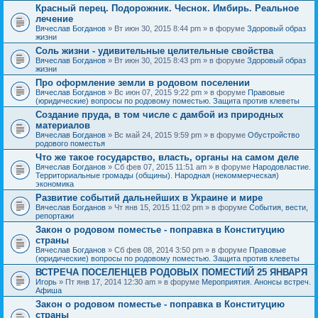
Красный перец. Подорожник. Чеснок. Имбирь. Реальное
лечение
Вячеслав Богданов
» Вт июн 30, 2015 8:44 pm » в форуме
Здоровый образ
жизни
Соль жизни - удивительные целительные свойства
Вячеслав Богданов
» Вт июн 30, 2015 8:43 pm » в форуме
Здоровый образ
жизни
Про оформление земли в родовом поселении
Вячеслав Богданов
» Вс июн 07, 2015 9:22 pm » в форуме
Правовые
(юридические) вопросы по родовому поместью. Защита против клеветы
Создание пруда, в том числе с дамбой из природных
материалов
Вячеслав Богданов
» Вс май 24, 2015 9:59 pm » в форуме
Обустройство
родового поместья
Что же такое государство, власть, органы на самом деле
Вячеслав Богданов
» Сб фев 07, 2015 11:51 am » в форуме
Народовластие.
Территориальные громады (общины). Народная (некоммерческая)
экономика
Развитие событий дальнейших в Украине и мире
Вячеслав Богданов
» Чт янв 15, 2015 11:02 pm » в форуме
События, вести,
репортажи
Закон о родовом поместье - поправка в Конституцию
страны
Вячеслав Богданов
» Сб фев 08, 2014 3:50 pm » в форуме
Правовые
(юридические) вопросы по родовому поместью. Защита против клеветы
ВСТРЕЧА ПОСЕЛЕНЦЕВ РОДОВЫХ ПОМЕСТИЙ 25 ЯНВАРЯ
Игорь
» Пт янв 17, 2014 12:30 am » в форуме
Мероприятия. Анонсы встреч.
Афиша
Закон о родовом поместье - поправка в Конституцию
страны