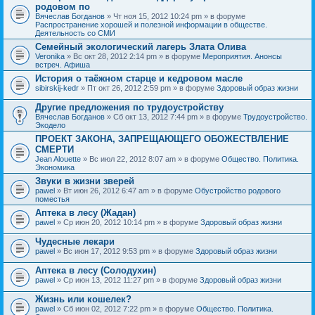
родовом по
Вячеслав Богданов
» Чт ноя 15, 2012 10:24 pm » в форуме
Распространение хорошей и полезной информации в обществе.
Деятельность со СМИ
Семейный экологический лагерь Злата Олива
Veronika
» Вс окт 28, 2012 2:14 pm » в форуме
Мероприятия. Анонсы
встреч. Афиша
История о таёжном старце и кедровом масле
sibirskij-kedr
» Пт окт 26, 2012 2:59 pm » в форуме
Здоровый образ жизни
Другие предложения по трудоустройству
Вячеслав Богданов
» Сб окт 13, 2012 7:44 pm » в форуме
Трудоустройство.
Экодело
ПРОЕКТ ЗАКОНА, ЗАПРЕЩАЮЩЕГО ОБОЖЕСТВЛЕНИЕ
СМЕРТИ
Jean Alouette
» Вс июл 22, 2012 8:07 am » в форуме
Общество. Политика.
Экономика
Звуки в жизни зверей
pawel
» Вт июн 26, 2012 6:47 am » в форуме
Обустройство родового
поместья
Аптека в лесу (Жадан)
pawel
» Ср июн 20, 2012 10:14 pm » в форуме
Здоровый образ жизни
Чудесные лекари
pawel
» Вс июн 17, 2012 9:53 pm » в форуме
Здоровый образ жизни
Аптека в лесу (Солодухин)
pawel
» Ср июн 13, 2012 11:27 pm » в форуме
Здоровый образ жизни
Жизнь или кошелек?
pawel
» Сб июн 02, 2012 7:22 pm » в форуме
Общество. Политика.