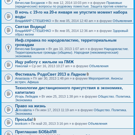
Вячеслав Богданов
» Вс янв 12, 2014 10:03 pm » в форуме
Правовые
(юридические) вопросы по родовому поместью. Защита против клеветы
В ночь с 19-го на 20-е января не упустите момент набора
воды
ВладиМИР СТЕШЕНКО
» Вс янв 05, 2014 12:40 am » в форуме
Объявления
Святая Водица!
ВладиМИР СТЕШЕНКО
» Вс янв 05, 2014 12:36 am » в форуме
Здоровый
образ жизни
Инф.справка по народовластию, территориальным
громадам
Вячеслав Богданов
» Вт дек 10, 2013 1:07 am » в форуме
Народовластие.
Территориальные громады (общины). Народная (некоммерческая)
экономика
Ищу работу с жильем на ПМЖ
Николай
» Ср окт 16, 2013 10:27 am » в форуме
Объявления
Фестиваль РодоСвет 2013 в Ладном
В
Anastasia
» Пт авг 30, 2013 1:48 pm » в форуме
Мероприятия. Анонсы
л
встреч. Афиша
о
Технологии дистанционного присутствия в экономике,
ж
капитализ
е
н
Игорь Лебедев
» Вт июн 25, 2013 1:38 pm » в форуме
Общество. Политика.
и
Экономика
я
Право на жизнь
kvalama
» Пн июн 17, 2013 11:19 am » в форуме
Общество. Политика.
Д
Экономика
а
Просьба!
н
В
leonkom
» Пн май 20, 2013 3:16 pm » в форуме
Объявления
н
л
а
о
я
Приглашаю БОБЫЛЯ
ж
т