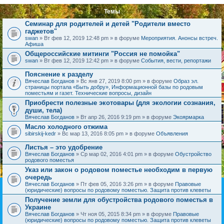
Темы
Семинар для родителей и детей "Родители вместо
гаджетов"
swan
» Вт фев 12, 2019 12:48 pm » в форуме
Мероприятия. Анонсы встреч.
Афиша
Общероссийские митинги "Россия не помойка"
swan
» Вт фев 12, 2019 12:42 pm » в форуме
События, вести, репортажи
Пояснение к разделу
Вячеслав Богданов
» Вс янв 27, 2019 8:00 pm » в форуме
Образ эл.
страницы портала «Быть добру», Информационной базы по родовым
поместьям и газет. Технические вопросы, дизайн
Приобрести полезные экотовары (для экологии сознания,
души, тела)
Вячеслав Богданов
» Вт апр 26, 2016 9:19 pm » в форуме
Экоярмарка
Масло холодного отжима
sibirskij-kedr
» Вс мар 13, 2016 8:05 pm » в форуме
Объявления
Листья – это удобрение
Вячеслав Богданов
» Ср мар 02, 2016 4:01 pm » в форуме
Обустройство
родового поместья
Указ или закон о родовом поместье необходим в первую
очередь
Вячеслав Богданов
» Пт фев 05, 2016 3:26 pm » в форуме
Правовые
(юридические) вопросы по родовому поместью. Защита против клеветы
Получение земли для обустройства родового поместья в
Украине
Вячеслав Богданов
» Чт ноя 05, 2015 8:34 pm » в форуме
Правовые
(юридические) вопросы по родовому поместью. Защита против клеветы