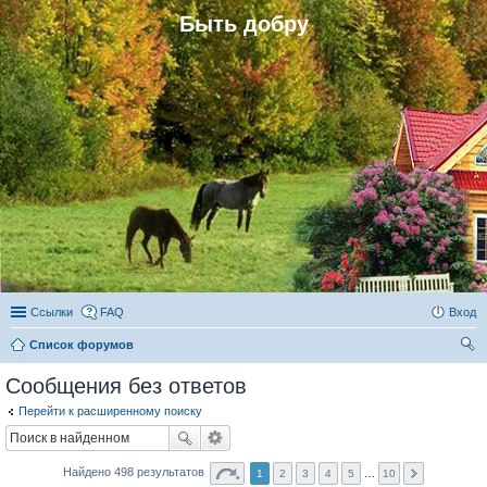
Быть добру
Ссылки
FAQ
Вход
Список форумов
ои
Сообщения без ответов
ск
Перейти к расширенному поиску
Найдено 498 результатов
1
2
3
4
5
…
10