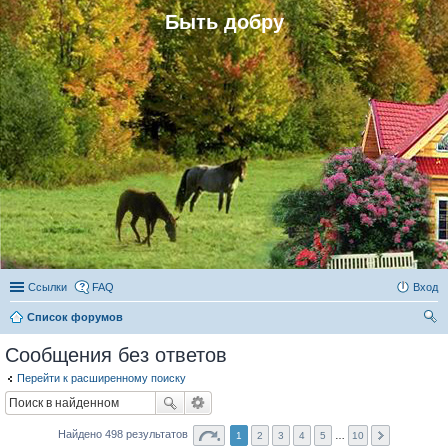
Быть добру
Ссылки
FAQ
Вход
Список форумов
ои
Сообщения без ответов
ск
Перейти к расширенному поиску
Найдено 498 результатов
1
2
3
4
5
…
10