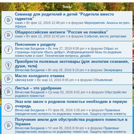
Темы
Семинар для родителей и детей "Родители вместо
гаджетов"
swan
» Вт фев 12, 2019 12:48 pm » в форуме
Мероприятия. Анонсы встреч.
Афиша
Общероссийские митинги "Россия не помойка"
swan
» Вт фев 12, 2019 12:42 pm » в форуме
События, вести, репортажи
Пояснение к разделу
Вячеслав Богданов
» Вс янв 27, 2019 8:00 pm » в форуме
Образ эл.
страницы портала «Быть добру», Информационной базы по родовым
поместьям и газет. Технические вопросы, дизайн
Приобрести полезные экотовары (для экологии сознания,
души, тела)
Вячеслав Богданов
» Вт апр 26, 2016 9:19 pm » в форуме
Экоярмарка
Масло холодного отжима
sibirskij-kedr
» Вс мар 13, 2016 8:05 pm » в форуме
Объявления
Листья – это удобрение
Вячеслав Богданов
» Ср мар 02, 2016 4:01 pm » в форуме
Обустройство
родового поместья
Указ или закон о родовом поместье необходим в первую
очередь
Вячеслав Богданов
» Пт фев 05, 2016 3:26 pm » в форуме
Правовые
(юридические) вопросы по родовому поместью. Защита против клеветы
Получение земли для обустройства родового поместья в
Украине
Вячеслав Богданов
» Чт ноя 05, 2015 8:34 pm » в форуме
Правовые
(юридические) вопросы по родовому поместью. Защита против клеветы