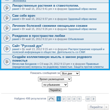
Экономика
Лекарственные растения в стамотологии.
pawel
» Вт май 15, 2012 9:41 pm » в форуме
Здоровый образ жизни
Сам себе врач
pawel
» Вт май 15, 2012 9:37 pm » в форуме
Здоровый образ жизни
Лечение болезней свежими овощными соками
pawel
» Вт май 15, 2012 9:26 pm » в форуме
Здоровый образ жизни
Рождение в пространстве любви
pawel
» Вт май 15, 2012 9:22 pm » в форуме
Объявления
Сайт "Русский дух"
pawel
» Вс май 13, 2012 9:15 am » в форуме
Распространение хорошей и
полезной информации в обществе. Деятельность со СМИ
Создаём коллективную мысль о законе родового
поместья
Вячеслав Богданов
» Сб мар 24, 2012 9:13 pm » в форуме
Правовые
(юридические) вопросы по родовому поместью. Защита против клеветы
Показать сообщения за
Найдено 498 результатов
1
2
3
4
5
…
10
Перейти