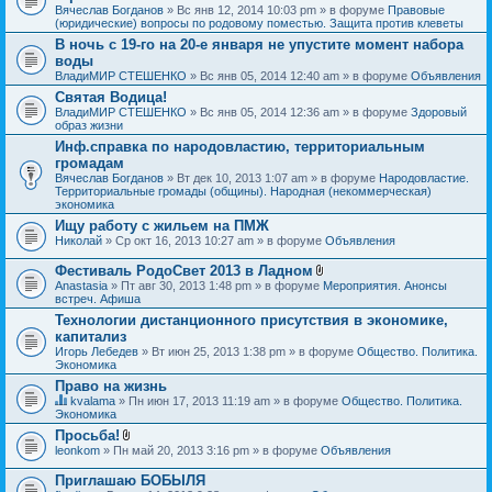
Вячеслав Богданов
» Вс янв 12, 2014 10:03 pm » в форуме
Правовые
(юридические) вопросы по родовому поместью. Защита против клеветы
В ночь с 19-го на 20-е января не упустите момент набора
воды
ВладиМИР СТЕШЕНКО
» Вс янв 05, 2014 12:40 am » в форуме
Объявления
Святая Водица!
ВладиМИР СТЕШЕНКО
» Вс янв 05, 2014 12:36 am » в форуме
Здоровый
образ жизни
Инф.справка по народовластию, территориальным
громадам
Вячеслав Богданов
» Вт дек 10, 2013 1:07 am » в форуме
Народовластие.
Территориальные громады (общины). Народная (некоммерческая)
экономика
Ищу работу с жильем на ПМЖ
Николай
» Ср окт 16, 2013 10:27 am » в форуме
Объявления
Фестиваль РодоСвет 2013 в Ладном
В
Anastasia
» Пт авг 30, 2013 1:48 pm » в форуме
Мероприятия. Анонсы
л
встреч. Афиша
о
Технологии дистанционного присутствия в экономике,
ж
капитализ
е
н
Игорь Лебедев
» Вт июн 25, 2013 1:38 pm » в форуме
Общество. Политика.
и
Экономика
я
Право на жизнь
kvalama
» Пн июн 17, 2013 11:19 am » в форуме
Общество. Политика.
Д
Экономика
а
Просьба!
н
В
leonkom
» Пн май 20, 2013 3:16 pm » в форуме
Объявления
н
л
а
о
я
Приглашаю БОБЫЛЯ
ж
т