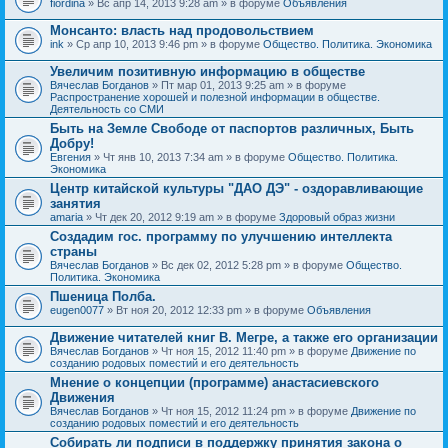
fiordina
» Вс апр 14, 2013 9:28 am » в форуме
Объявления
е
е
н
м
Монсанто: власть над продовольствием
и
а
я
ink
» Ср апр 10, 2013 9:46 pm » в форуме
Общество. Политика. Экономика
с
о
Увеличим позитивную информацию в обществе
д
е
Вячеслав Богданов
» Пт мар 01, 2013 9:25 am » в форуме
р
Распространение хорошей и полезной информации в обществе.
ж
Деятельность со СМИ
и
Быть на Земле Свободе от паспортов различных, Быть
т
Добру!
о
п
Евгения
» Чт янв 10, 2013 7:34 am » в форуме
Общество. Политика.
р
Экономика
о
Центр китайской культуры "ДАО ДЭ" - оздоравливающие
с
занятия
.
amaria
» Чт дек 20, 2012 9:19 am » в форуме
Здоровый образ жизни
Создадим гос. программу по улучшению интеллекта
страны
Вячеслав Богданов
» Вс дек 02, 2012 5:28 pm » в форуме
Общество.
Политика. Экономика
Пшеница Полба.
eugen0077
» Вт ноя 20, 2012 12:33 pm » в форуме
Объявления
Движение читателей книг В. Мегре, а также его организации
Вячеслав Богданов
» Чт ноя 15, 2012 11:40 pm » в форуме
Движение по
созданию родовых поместий и его деятельность
Мнение о концепции (программе) анастасиевского
Движения
Вячеслав Богданов
» Чт ноя 15, 2012 11:24 pm » в форуме
Движение по
созданию родовых поместий и его деятельность
Собирать ли подписи в поддержку принятия закона о