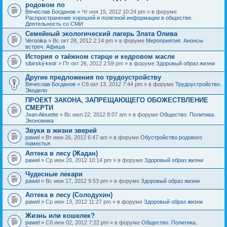
родовом по
Вячеслав Богданов
» Чт ноя 15, 2012 10:24 pm » в форуме
Распространение хорошей и полезной информации в обществе.
Деятельность со СМИ
Семейный экологический лагерь Злата Олива
Veronika
» Вс окт 28, 2012 2:14 pm » в форуме
Мероприятия. Анонсы
встреч. Афиша
История о таёжном старце и кедровом масле
sibirskij-kedr
» Пт окт 26, 2012 2:59 pm » в форуме
Здоровый образ жизни
Другие предложения по трудоустройству
Вячеслав Богданов
» Сб окт 13, 2012 7:44 pm » в форуме
Трудоустройство.
Экодело
ПРОЕКТ ЗАКОНА, ЗАПРЕЩАЮЩЕГО ОБОЖЕСТВЛЕНИЕ
СМЕРТИ
Jean Alouette
» Вс июл 22, 2012 8:07 am » в форуме
Общество. Политика.
Экономика
Звуки в жизни зверей
pawel
» Вт июн 26, 2012 6:47 am » в форуме
Обустройство родового
поместья
Аптека в лесу (Жадан)
pawel
» Ср июн 20, 2012 10:14 pm » в форуме
Здоровый образ жизни
Чудесные лекари
pawel
» Вс июн 17, 2012 9:53 pm » в форуме
Здоровый образ жизни
Аптека в лесу (Солодухин)
pawel
» Ср июн 13, 2012 11:27 pm » в форуме
Здоровый образ жизни
Жизнь или кошелек?
pawel
» Сб июн 02, 2012 7:22 pm » в форуме
Общество. Политика.