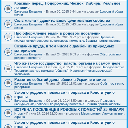
Красный перец. Подорожник. Чеснок. Имбирь. Реальное
лечение
Вячеслав Богданов
» Вт июн 30, 2015 8:44 pm » в форуме
Здоровый образ
жизни
Соль жизни - удивительные целительные свойства
Вячеслав Богданов
» Вт июн 30, 2015 8:43 pm » в форуме
Здоровый образ
жизни
Про оформление земли в родовом поселении
Вячеслав Богданов
» Вс июн 07, 2015 9:22 pm » в форуме
Правовые
(юридические) вопросы по родовому поместью. Защита против клеветы
Создание пруда, в том числе с дамбой из природных
материалов
Вячеслав Богданов
» Вс май 24, 2015 9:59 pm » в форуме
Обустройство
родового поместья
Что же такое государство, власть, органы на самом деле
Вячеслав Богданов
» Сб фев 07, 2015 11:51 am » в форуме
Народовластие.
Территориальные громады (общины). Народная (некоммерческая)
экономика
Развитие событий дальнейших в Украине и мире
Вячеслав Богданов
» Чт янв 15, 2015 11:02 pm » в форуме
События, вести,
репортажи
Закон о родовом поместье - поправка в Конституцию
страны
Вячеслав Богданов
» Сб фев 08, 2014 3:50 pm » в форуме
Правовые
(юридические) вопросы по родовому поместью. Защита против клеветы
ВСТРЕЧА ПОСЕЛЕНЦЕВ РОДОВЫХ ПОМЕСТИЙ 25 ЯНВАРЯ
Игорь
» Пт янв 17, 2014 12:30 am » в форуме
Мероприятия. Анонсы встреч.
Афиша
Закон о родовом поместье - поправка в Конституцию
страны