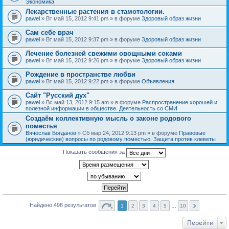
Экономика
Лекарственные растения в стамотологии.
pawel
» Вт май 15, 2012 9:41 pm » в форуме
Здоровый образ жизни
Сам себе врач
pawel
» Вт май 15, 2012 9:37 pm » в форуме
Здоровый образ жизни
Лечение болезней свежими овощными соками
pawel
» Вт май 15, 2012 9:26 pm » в форуме
Здоровый образ жизни
Рождение в пространстве любви
pawel
» Вт май 15, 2012 9:22 pm » в форуме
Объявления
Сайт "Русский дух"
pawel
» Вс май 13, 2012 9:15 am » в форуме
Распространение хорошей и
полезной информации в обществе. Деятельность со СМИ
Создаём коллективную мысль о законе родового
поместья
Вячеслав Богданов
» Сб мар 24, 2012 9:13 pm » в форуме
Правовые
(юридические) вопросы по родовому поместью. Защита против клеветы
Показать сообщения за
Найдено 498 результатов
1
2
3
4
5
…
10
Перейти