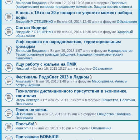
Вячеслав Богданов
» Вс янв 12, 2014 10:03 pm » в форуме
Правовые
(юридические) вопросы по родовому поместью. Защита против клеветы
В ночь с 19-го на 20-е января не упустите момент набора
воды
ВладиМИР СТЕШЕНКО
» Вс янв 05, 2014 12:40 am » в форуме
Объявления
Святая Водица!
ВладиМИР СТЕШЕНКО
» Вс янв 05, 2014 12:36 am » в форуме
Здоровый
образ жизни
Инф.справка по народовластию, территориальным
громадам
Вячеслав Богданов
» Вт дек 10, 2013 1:07 am » в форуме
Народовластие.
Территориальные громады (общины). Народная (некоммерческая)
экономика
Ищу работу с жильем на ПМЖ
Николай
» Ср окт 16, 2013 10:27 am » в форуме
Объявления
Фестиваль РодоСвет 2013 в Ладном
В
Anastasia
» Пт авг 30, 2013 1:48 pm » в форуме
Мероприятия. Анонсы
л
встреч. Афиша
о
Технологии дистанционного присутствия в экономике,
ж
капитализ
е
н
Игорь Лебедев
» Вт июн 25, 2013 1:38 pm » в форуме
Общество. Политика.
и
Экономика
я
Право на жизнь
kvalama
» Пн июн 17, 2013 11:19 am » в форуме
Общество. Политика.
Д
Экономика
а
Просьба!
н
В
leonkom
» Пн май 20, 2013 3:16 pm » в форуме
Объявления
н
л
а
о
я
Приглашаю БОБЫЛЯ
ж
т