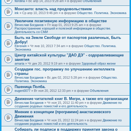
fiordina
» Вс апр 14, 2013 9:28 am » в форуме
Объявления
е
е
н
м
Монсанто: власть над продовольствием
и
а
я
ink
» Ср апр 10, 2013 9:46 pm » в форуме
Общество. Политика. Экономика
с
о
Увеличим позитивную информацию в обществе
д
е
Вячеслав Богданов
» Пт мар 01, 2013 9:25 am » в форуме
р
Распространение хорошей и полезной информации в обществе.
ж
Деятельность со СМИ
и
Быть на Земле Свободе от паспортов различных, Быть
т
Добру!
о
п
Евгения
» Чт янв 10, 2013 7:34 am » в форуме
Общество. Политика.
р
Экономика
о
Центр китайской культуры "ДАО ДЭ" - оздоравливающие
с
занятия
.
amaria
» Чт дек 20, 2012 9:19 am » в форуме
Здоровый образ жизни
Создадим гос. программу по улучшению интеллекта
страны
Вячеслав Богданов
» Вс дек 02, 2012 5:28 pm » в форуме
Общество.
Политика. Экономика
Пшеница Полба.
eugen0077
» Вт ноя 20, 2012 12:33 pm » в форуме
Объявления
Движение читателей книг В. Мегре, а также его организации
Вячеслав Богданов
» Чт ноя 15, 2012 11:40 pm » в форуме
Движение по
созданию родовых поместий и его деятельность
Мнение о концепции (программе) анастасиевского
Движения
Вячеслав Богданов
» Чт ноя 15, 2012 11:24 pm » в форуме
Движение по
созданию родовых поместий и его деятельность
Собирать ли подписи в поддержку принятия закона о