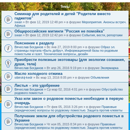
Темы
Семинар для родителей и детей "Родители вместо
гаджетов"
swan
» Вт фев 12, 2019 12:48 pm » в форуме
Мероприятия. Анонсы встреч.
Афиша
Общероссийские митинги "Россия не помойка"
swan
» Вт фев 12, 2019 12:42 pm » в форуме
События, вести, репортажи
Пояснение к разделу
Вячеслав Богданов
» Вс янв 27, 2019 8:00 pm » в форуме
Образ эл.
страницы портала «Быть добру», Информационной базы по родовым
поместьям и газет. Технические вопросы, дизайн
Приобрести полезные экотовары (для экологии сознания,
души, тела)
Вячеслав Богданов
» Вт апр 26, 2016 9:19 pm » в форуме
Экоярмарка
Масло холодного отжима
sibirskij-kedr
» Вс мар 13, 2016 8:05 pm » в форуме
Объявления
Листья – это удобрение
Вячеслав Богданов
» Ср мар 02, 2016 4:01 pm » в форуме
Обустройство
родового поместья
Указ или закон о родовом поместье необходим в первую
очередь
Вячеслав Богданов
» Пт фев 05, 2016 3:26 pm » в форуме
Правовые
(юридические) вопросы по родовому поместью. Защита против клеветы
Получение земли для обустройства родового поместья в
Украине
Вячеслав Богданов
» Чт ноя 05, 2015 8:34 pm » в форуме
Правовые
(юридические) вопросы по родовому поместью. Защита против клеветы