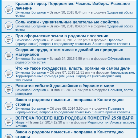
Красный перец. Подорожник. Чеснок. Имбирь. Реальное
лечение
Вячеслав Богданов
» Вт июн 30, 2015 8:44 pm » в форуме
Здоровый образ
жизни
Соль жизни - удивительные целительные свойства
Вячеслав Богданов
» Вт июн 30, 2015 8:43 pm » в форуме
Здоровый образ
жизни
Про оформление земли в родовом поселении
Вячеслав Богданов
» Вс июн 07, 2015 9:22 pm » в форуме
Правовые
(юридические) вопросы по родовому поместью. Защита против клеветы
Создание пруда, в том числе с дамбой из природных
материалов
Вячеслав Богданов
» Вс май 24, 2015 9:59 pm » в форуме
Обустройство
родового поместья
Что же такое государство, власть, органы на самом деле
Вячеслав Богданов
» Сб фев 07, 2015 11:51 am » в форуме
Народовластие.
Территориальные громады (общины). Народная (некоммерческая)
экономика
Развитие событий дальнейших в Украине и мире
Вячеслав Богданов
» Чт янв 15, 2015 11:02 pm » в форуме
События, вести,
репортажи
Закон о родовом поместье - поправка в Конституцию
страны
Вячеслав Богданов
» Сб фев 08, 2014 3:50 pm » в форуме
Правовые
(юридические) вопросы по родовому поместью. Защита против клеветы
ВСТРЕЧА ПОСЕЛЕНЦЕВ РОДОВЫХ ПОМЕСТИЙ 25 ЯНВАРЯ
Игорь
» Пт янв 17, 2014 12:30 am » в форуме
Мероприятия. Анонсы встреч.
Афиша
Закон о родовом поместье - поправка в Конституцию
страны