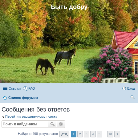
Быть добру
Ссылки
FAQ
Вход
Список форумов
ои
Сообщения без ответов
ск
Перейти к расширенному поиску
Найдено 498 результатов
1
2
3
4
5
…
10