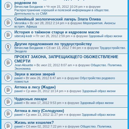
родовом по
Вячеслав Богданов
» Чт ноя 15, 2012 10:24 pm » в форуме
Распространение хорошей и полезной информации в обществе.
Деятельность со СМИ
Семейный экологический лагерь Злата Олива
Veronika
» Вс окт 28, 2012 2:14 pm » в форуме
Мероприятия. Анонсы
встреч. Афиша
История о таёжном старце и кедровом масле
sibirskij-kedr
» Пт окт 26, 2012 2:59 pm » в форуме
Здоровый образ жизни
Другие предложения по трудоустройству
Вячеслав Богданов
» Сб окт 13, 2012 7:44 pm » в форуме
Трудоустройство.
Экодело
ПРОЕКТ ЗАКОНА, ЗАПРЕЩАЮЩЕГО ОБОЖЕСТВЛЕНИЕ
СМЕРТИ
Jean Alouette
» Вс июл 22, 2012 8:07 am » в форуме
Общество. Политика.
Экономика
Звуки в жизни зверей
pawel
» Вт июн 26, 2012 6:47 am » в форуме
Обустройство родового
поместья
Аптека в лесу (Жадан)
pawel
» Ср июн 20, 2012 10:14 pm » в форуме
Здоровый образ жизни
Чудесные лекари
pawel
» Вс июн 17, 2012 9:53 pm » в форуме
Здоровый образ жизни
Аптека в лесу (Солодухин)
pawel
» Ср июн 13, 2012 11:27 pm » в форуме
Здоровый образ жизни
Жизнь или кошелек?
pawel
» Сб июн 02, 2012 7:22 pm » в форуме
Общество. Политика.