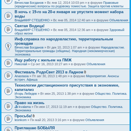
Вячеслав Богданов
» Вс янв 12, 2014 10:03 pm » в форуме
Правовые
(юридические) вопросы по родовому поместью. Защита против клеветы
В ночь с 19-го на 20-е января не упустите момент набора
воды
ВладиМИР СТЕШЕНКО
» Вс янв 05, 2014 12:40 am » в форуме
Объявления
Святая Водица!
ВладиМИР СТЕШЕНКО
» Вс янв 05, 2014 12:36 am » в форуме
Здоровый
образ жизни
Инф.справка по народовластию, территориальным
громадам
Вячеслав Богданов
» Вт дек 10, 2013 1:07 am » в форуме
Народовластие.
Территориальные громады (общины). Народная (некоммерческая)
экономика
Ищу работу с жильем на ПМЖ
Николай
» Ср окт 16, 2013 10:27 am » в форуме
Объявления
Фестиваль РодоСвет 2013 в Ладном
В
Anastasia
» Пт авг 30, 2013 1:48 pm » в форуме
Мероприятия. Анонсы
л
встреч. Афиша
о
Технологии дистанционного присутствия в экономике,
ж
капитализ
е
н
Игорь Лебедев
» Вт июн 25, 2013 1:38 pm » в форуме
Общество. Политика.
и
Экономика
я
Право на жизнь
kvalama
» Пн июн 17, 2013 11:19 am » в форуме
Общество. Политика.
Д
Экономика
а
Просьба!
н
В
leonkom
» Пн май 20, 2013 3:16 pm » в форуме
Объявления
н
л
а
о
я
Приглашаю БОБЫЛЯ
ж
т