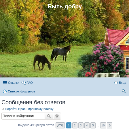
Быть добру
Ссылки
FAQ
Вход
Список форумов
ои
Сообщения без ответов
ск
Перейти к расширенному поиску
Найдено 498 результатов
1
2
3
4
5
…
10