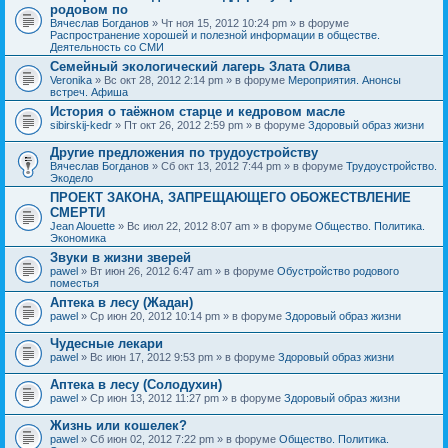
родовом по
Вячеслав Богданов
» Чт ноя 15, 2012 10:24 pm » в форуме
Распространение хорошей и полезной информации в обществе.
Деятельность со СМИ
Семейный экологический лагерь Злата Олива
Veronika
» Вс окт 28, 2012 2:14 pm » в форуме
Мероприятия. Анонсы
встреч. Афиша
История о таёжном старце и кедровом масле
sibirskij-kedr
» Пт окт 26, 2012 2:59 pm » в форуме
Здоровый образ жизни
Другие предложения по трудоустройству
Вячеслав Богданов
» Сб окт 13, 2012 7:44 pm » в форуме
Трудоустройство.
Экодело
ПРОЕКТ ЗАКОНА, ЗАПРЕЩАЮЩЕГО ОБОЖЕСТВЛЕНИЕ
СМЕРТИ
Jean Alouette
» Вс июл 22, 2012 8:07 am » в форуме
Общество. Политика.
Экономика
Звуки в жизни зверей
pawel
» Вт июн 26, 2012 6:47 am » в форуме
Обустройство родового
поместья
Аптека в лесу (Жадан)
pawel
» Ср июн 20, 2012 10:14 pm » в форуме
Здоровый образ жизни
Чудесные лекари
pawel
» Вс июн 17, 2012 9:53 pm » в форуме
Здоровый образ жизни
Аптека в лесу (Солодухин)
pawel
» Ср июн 13, 2012 11:27 pm » в форуме
Здоровый образ жизни
Жизнь или кошелек?
pawel
» Сб июн 02, 2012 7:22 pm » в форуме
Общество. Политика.