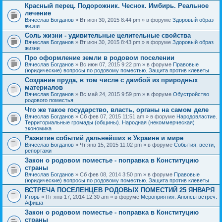
Красный перец. Подорожник. Чеснок. Имбирь. Реальное
лечение
Вячеслав Богданов
» Вт июн 30, 2015 8:44 pm » в форуме
Здоровый образ
жизни
Соль жизни - удивительные целительные свойства
Вячеслав Богданов
» Вт июн 30, 2015 8:43 pm » в форуме
Здоровый образ
жизни
Про оформление земли в родовом поселении
Вячеслав Богданов
» Вс июн 07, 2015 9:22 pm » в форуме
Правовые
(юридические) вопросы по родовому поместью. Защита против клеветы
Создание пруда, в том числе с дамбой из природных
материалов
Вячеслав Богданов
» Вс май 24, 2015 9:59 pm » в форуме
Обустройство
родового поместья
Что же такое государство, власть, органы на самом деле
Вячеслав Богданов
» Сб фев 07, 2015 11:51 am » в форуме
Народовластие.
Территориальные громады (общины). Народная (некоммерческая)
экономика
Развитие событий дальнейших в Украине и мире
Вячеслав Богданов
» Чт янв 15, 2015 11:02 pm » в форуме
События, вести,
репортажи
Закон о родовом поместье - поправка в Конституцию
страны
Вячеслав Богданов
» Сб фев 08, 2014 3:50 pm » в форуме
Правовые
(юридические) вопросы по родовому поместью. Защита против клеветы
ВСТРЕЧА ПОСЕЛЕНЦЕВ РОДОВЫХ ПОМЕСТИЙ 25 ЯНВАРЯ
Игорь
» Пт янв 17, 2014 12:30 am » в форуме
Мероприятия. Анонсы встреч.
Афиша
Закон о родовом поместье - поправка в Конституцию
страны