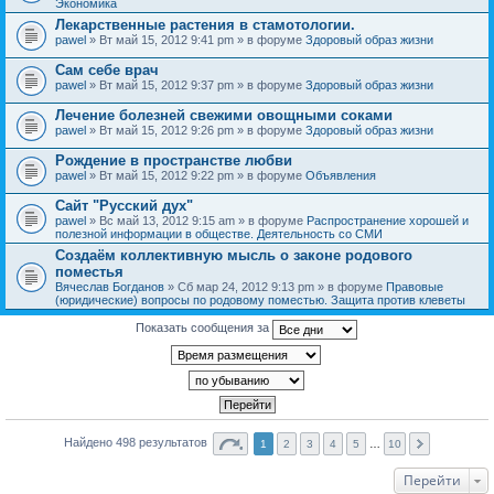
Экономика
Лекарственные растения в стамотологии.
pawel
» Вт май 15, 2012 9:41 pm » в форуме
Здоровый образ жизни
Сам себе врач
pawel
» Вт май 15, 2012 9:37 pm » в форуме
Здоровый образ жизни
Лечение болезней свежими овощными соками
pawel
» Вт май 15, 2012 9:26 pm » в форуме
Здоровый образ жизни
Рождение в пространстве любви
pawel
» Вт май 15, 2012 9:22 pm » в форуме
Объявления
Сайт "Русский дух"
pawel
» Вс май 13, 2012 9:15 am » в форуме
Распространение хорошей и
полезной информации в обществе. Деятельность со СМИ
Создаём коллективную мысль о законе родового
поместья
Вячеслав Богданов
» Сб мар 24, 2012 9:13 pm » в форуме
Правовые
(юридические) вопросы по родовому поместью. Защита против клеветы
Показать сообщения за
Найдено 498 результатов
1
2
3
4
5
…
10
Перейти