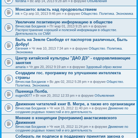
fiordina
» Вс апр 14, 2013 9:28 am » в форуме
Объявления
е
е
н
м
Монсанто: власть над продовольствием
и
а
я
ink
» Ср апр 10, 2013 9:46 pm » в форуме
Общество. Политика. Экономика
с
о
Увеличим позитивную информацию в обществе
д
е
Вячеслав Богданов
» Пт мар 01, 2013 9:25 am » в форуме
р
Распространение хорошей и полезной информации в обществе.
ж
Деятельность со СМИ
и
Быть на Земле Свободе от паспортов различных, Быть
т
Добру!
о
п
Евгения
» Чт янв 10, 2013 7:34 am » в форуме
Общество. Политика.
р
Экономика
о
Центр китайской культуры "ДАО ДЭ" - оздоравливающие
с
занятия
.
amaria
» Чт дек 20, 2012 9:19 am » в форуме
Здоровый образ жизни
Создадим гос. программу по улучшению интеллекта
страны
Вячеслав Богданов
» Вс дек 02, 2012 5:28 pm » в форуме
Общество.
Политика. Экономика
Пшеница Полба.
eugen0077
» Вт ноя 20, 2012 12:33 pm » в форуме
Объявления
Движение читателей книг В. Мегре, а также его организации
Вячеслав Богданов
» Чт ноя 15, 2012 11:40 pm » в форуме
Движение по
созданию родовых поместий и его деятельность
Мнение о концепции (программе) анастасиевского
Движения
Вячеслав Богданов
» Чт ноя 15, 2012 11:24 pm » в форуме
Движение по
созданию родовых поместий и его деятельность
Собирать ли подписи в поддержку принятия закона о