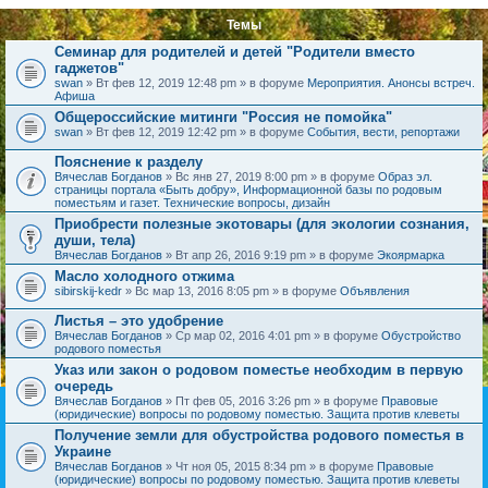
Темы
Семинар для родителей и детей "Родители вместо
гаджетов"
swan
» Вт фев 12, 2019 12:48 pm » в форуме
Мероприятия. Анонсы встреч.
Афиша
Общероссийские митинги "Россия не помойка"
swan
» Вт фев 12, 2019 12:42 pm » в форуме
События, вести, репортажи
Пояснение к разделу
Вячеслав Богданов
» Вс янв 27, 2019 8:00 pm » в форуме
Образ эл.
страницы портала «Быть добру», Информационной базы по родовым
поместьям и газет. Технические вопросы, дизайн
Приобрести полезные экотовары (для экологии сознания,
души, тела)
Вячеслав Богданов
» Вт апр 26, 2016 9:19 pm » в форуме
Экоярмарка
Масло холодного отжима
sibirskij-kedr
» Вс мар 13, 2016 8:05 pm » в форуме
Объявления
Листья – это удобрение
Вячеслав Богданов
» Ср мар 02, 2016 4:01 pm » в форуме
Обустройство
родового поместья
Указ или закон о родовом поместье необходим в первую
очередь
Вячеслав Богданов
» Пт фев 05, 2016 3:26 pm » в форуме
Правовые
(юридические) вопросы по родовому поместью. Защита против клеветы
Получение земли для обустройства родового поместья в
Украине
Вячеслав Богданов
» Чт ноя 05, 2015 8:34 pm » в форуме
Правовые
(юридические) вопросы по родовому поместью. Защита против клеветы