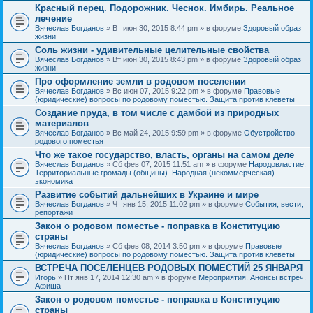
Красный перец. Подорожник. Чеснок. Имбирь. Реальное
лечение
Вячеслав Богданов
» Вт июн 30, 2015 8:44 pm » в форуме
Здоровый образ
жизни
Соль жизни - удивительные целительные свойства
Вячеслав Богданов
» Вт июн 30, 2015 8:43 pm » в форуме
Здоровый образ
жизни
Про оформление земли в родовом поселении
Вячеслав Богданов
» Вс июн 07, 2015 9:22 pm » в форуме
Правовые
(юридические) вопросы по родовому поместью. Защита против клеветы
Создание пруда, в том числе с дамбой из природных
материалов
Вячеслав Богданов
» Вс май 24, 2015 9:59 pm » в форуме
Обустройство
родового поместья
Что же такое государство, власть, органы на самом деле
Вячеслав Богданов
» Сб фев 07, 2015 11:51 am » в форуме
Народовластие.
Территориальные громады (общины). Народная (некоммерческая)
экономика
Развитие событий дальнейших в Украине и мире
Вячеслав Богданов
» Чт янв 15, 2015 11:02 pm » в форуме
События, вести,
репортажи
Закон о родовом поместье - поправка в Конституцию
страны
Вячеслав Богданов
» Сб фев 08, 2014 3:50 pm » в форуме
Правовые
(юридические) вопросы по родовому поместью. Защита против клеветы
ВСТРЕЧА ПОСЕЛЕНЦЕВ РОДОВЫХ ПОМЕСТИЙ 25 ЯНВАРЯ
Игорь
» Пт янв 17, 2014 12:30 am » в форуме
Мероприятия. Анонсы встреч.
Афиша
Закон о родовом поместье - поправка в Конституцию
страны