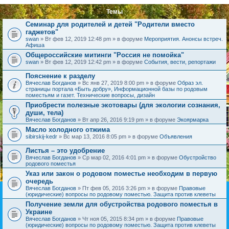
Темы
Семинар для родителей и детей "Родители вместо
гаджетов"
swan
» Вт фев 12, 2019 12:48 pm » в форуме
Мероприятия. Анонсы встреч.
Афиша
Общероссийские митинги "Россия не помойка"
swan
» Вт фев 12, 2019 12:42 pm » в форуме
События, вести, репортажи
Пояснение к разделу
Вячеслав Богданов
» Вс янв 27, 2019 8:00 pm » в форуме
Образ эл.
страницы портала «Быть добру», Информационной базы по родовым
поместьям и газет. Технические вопросы, дизайн
Приобрести полезные экотовары (для экологии сознания,
души, тела)
Вячеслав Богданов
» Вт апр 26, 2016 9:19 pm » в форуме
Экоярмарка
Масло холодного отжима
sibirskij-kedr
» Вс мар 13, 2016 8:05 pm » в форуме
Объявления
Листья – это удобрение
Вячеслав Богданов
» Ср мар 02, 2016 4:01 pm » в форуме
Обустройство
родового поместья
Указ или закон о родовом поместье необходим в первую
очередь
Вячеслав Богданов
» Пт фев 05, 2016 3:26 pm » в форуме
Правовые
(юридические) вопросы по родовому поместью. Защита против клеветы
Получение земли для обустройства родового поместья в
Украине
Вячеслав Богданов
» Чт ноя 05, 2015 8:34 pm » в форуме
Правовые
(юридические) вопросы по родовому поместью. Защита против клеветы