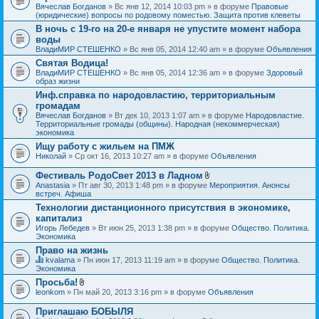
Вячеслав Богданов
» Вс янв 12, 2014 10:03 pm » в форуме
Правовые
(юридические) вопросы по родовому поместью. Защита против клеветы
В ночь с 19-го на 20-е января не упустите момент набора
воды
ВладиМИР СТЕШЕНКО
» Вс янв 05, 2014 12:40 am » в форуме
Объявления
Святая Водица!
ВладиМИР СТЕШЕНКО
» Вс янв 05, 2014 12:36 am » в форуме
Здоровый
образ жизни
Инф.справка по народовластию, территориальным
громадам
Вячеслав Богданов
» Вт дек 10, 2013 1:07 am » в форуме
Народовластие.
Территориальные громады (общины). Народная (некоммерческая)
экономика
Ищу работу с жильем на ПМЖ
Николай
» Ср окт 16, 2013 10:27 am » в форуме
Объявления
Фестиваль РодоСвет 2013 в Ладном
В
Anastasia
» Пт авг 30, 2013 1:48 pm » в форуме
Мероприятия. Анонсы
л
встреч. Афиша
о
Технологии дистанционного присутствия в экономике,
ж
капитализ
е
н
Игорь Лебедев
» Вт июн 25, 2013 1:38 pm » в форуме
Общество. Политика.
и
Экономика
я
Право на жизнь
kvalama
» Пн июн 17, 2013 11:19 am » в форуме
Общество. Политика.
Д
Экономика
а
Просьба!
н
В
leonkom
» Пн май 20, 2013 3:16 pm » в форуме
Объявления
н
л
а
о
я
Приглашаю БОБЫЛЯ
ж
т