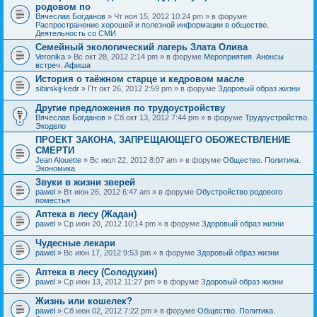
родовом по
Вячеслав Богданов
» Чт ноя 15, 2012 10:24 pm » в форуме
Распространение хорошей и полезной информации в обществе.
Деятельность со СМИ
Семейный экологический лагерь Злата Олива
Veronika
» Вс окт 28, 2012 2:14 pm » в форуме
Мероприятия. Анонсы
встреч. Афиша
История о таёжном старце и кедровом масле
sibirskij-kedr
» Пт окт 26, 2012 2:59 pm » в форуме
Здоровый образ жизни
Другие предложения по трудоустройству
Вячеслав Богданов
» Сб окт 13, 2012 7:44 pm » в форуме
Трудоустройство.
Экодело
ПРОЕКТ ЗАКОНА, ЗАПРЕЩАЮЩЕГО ОБОЖЕСТВЛЕНИЕ
СМЕРТИ
Jean Alouette
» Вс июл 22, 2012 8:07 am » в форуме
Общество. Политика.
Экономика
Звуки в жизни зверей
pawel
» Вт июн 26, 2012 6:47 am » в форуме
Обустройство родового
поместья
Аптека в лесу (Жадан)
pawel
» Ср июн 20, 2012 10:14 pm » в форуме
Здоровый образ жизни
Чудесные лекари
pawel
» Вс июн 17, 2012 9:53 pm » в форуме
Здоровый образ жизни
Аптека в лесу (Солодухин)
pawel
» Ср июн 13, 2012 11:27 pm » в форуме
Здоровый образ жизни
Жизнь или кошелек?
pawel
» Сб июн 02, 2012 7:22 pm » в форуме
Общество. Политика.