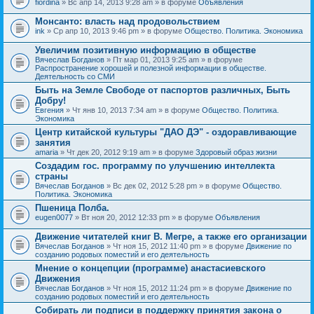
fiordina
» Вс апр 14, 2013 9:28 am » в форуме
Объявления
е
е
н
м
Монсанто: власть над продовольствием
и
а
я
ink
» Ср апр 10, 2013 9:46 pm » в форуме
Общество. Политика. Экономика
с
о
Увеличим позитивную информацию в обществе
д
е
Вячеслав Богданов
» Пт мар 01, 2013 9:25 am » в форуме
р
Распространение хорошей и полезной информации в обществе.
ж
Деятельность со СМИ
и
Быть на Земле Свободе от паспортов различных, Быть
т
Добру!
о
п
Евгения
» Чт янв 10, 2013 7:34 am » в форуме
Общество. Политика.
р
Экономика
о
Центр китайской культуры "ДАО ДЭ" - оздоравливающие
с
занятия
.
amaria
» Чт дек 20, 2012 9:19 am » в форуме
Здоровый образ жизни
Создадим гос. программу по улучшению интеллекта
страны
Вячеслав Богданов
» Вс дек 02, 2012 5:28 pm » в форуме
Общество.
Политика. Экономика
Пшеница Полба.
eugen0077
» Вт ноя 20, 2012 12:33 pm » в форуме
Объявления
Движение читателей книг В. Мегре, а также его организации
Вячеслав Богданов
» Чт ноя 15, 2012 11:40 pm » в форуме
Движение по
созданию родовых поместий и его деятельность
Мнение о концепции (программе) анастасиевского
Движения
Вячеслав Богданов
» Чт ноя 15, 2012 11:24 pm » в форуме
Движение по
созданию родовых поместий и его деятельность
Собирать ли подписи в поддержку принятия закона о