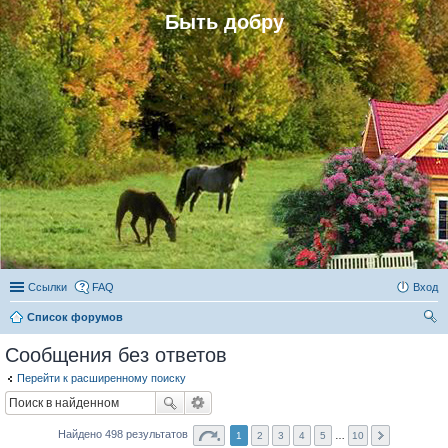
Быть добру
Ссылки
FAQ
Вход
Список форумов
ои
Сообщения без ответов
ск
Перейти к расширенному поиску
Найдено 498 результатов
1
2
3
4
5
…
10