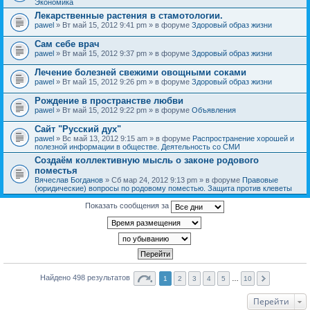
Экономика
Лекарственные растения в стамотологии.
pawel
» Вт май 15, 2012 9:41 pm » в форуме
Здоровый образ жизни
Сам себе врач
pawel
» Вт май 15, 2012 9:37 pm » в форуме
Здоровый образ жизни
Лечение болезней свежими овощными соками
pawel
» Вт май 15, 2012 9:26 pm » в форуме
Здоровый образ жизни
Рождение в пространстве любви
pawel
» Вт май 15, 2012 9:22 pm » в форуме
Объявления
Сайт "Русский дух"
pawel
» Вс май 13, 2012 9:15 am » в форуме
Распространение хорошей и
полезной информации в обществе. Деятельность со СМИ
Создаём коллективную мысль о законе родового
поместья
Вячеслав Богданов
» Сб мар 24, 2012 9:13 pm » в форуме
Правовые
(юридические) вопросы по родовому поместью. Защита против клеветы
Показать сообщения за
Найдено 498 результатов
1
2
3
4
5
…
10
Перейти