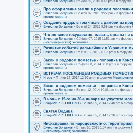
Вячеслав Богданов
» Вт июн 30, 2015 8:43 pm » в форуме
Про оформление земли в родовом поселении
Вячеслав Богданов
» Вс июн 07, 2015 9:22 pm » в форуме
против клеветы
Создание пруда, в том числе с дамбой из пр
Вячеслав Богданов
» Вс май 24, 2015 9:59 pm » в форуме
Что же такое государство, власть, органы на
Вячеслав Богданов
» Сб фев 07, 2015 11:51 am » в форум
(некоммерческая) экономика
Развитие событий дальнейших в Украине и м
Вячеслав Богданов
» Чт янв 15, 2015 11:02 pm » в форуме
Закон о родовом поместье - поправка в Конс
Вячеслав Богданов
» Сб фев 08, 2014 3:50 pm » в форуме
против клеветы
ВСТРЕЧА ПОСЕЛЕНЦЕВ РОДОВЫХ ПОМЕСТИЙ
Игорь
» Пт янв 17, 2014 12:30 am » в форуме
Мероприятия
Закон о родовом поместье - поправка в Конс
Вячеслав Богданов
» Вс янв 12, 2014 10:03 pm » в форум
против клеветы
В ночь с 19-го на 20-е января не упустите мо
ВладиМИР СТЕШЕНКО
» Вс янв 05, 2014 12:40 am » в фо
Святая Водица!
ВладиМИР СТЕШЕНКО
» Вс янв 05, 2014 12:36 am » в фо
Инф.справка по народовластию, территориа
Вячеслав Богданов
» Вт дек 10, 2013 1:07 am » в форуме
Н
(некоммерческая) экономика