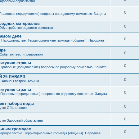
Здоровый образ жизни
0
Правовые (юридические) вопросы по родовому поместью. Защита
иродных материалов
0
Обустройство родового поместья
 самом деле
0
е
Народовластие. Территориальные громады (общины). Народная
ире
0
События, вести, репортажи
титуцию страны
0
Правовые (юридические) вопросы по родовому поместью. Защита
 25 ЯНВАРЯ
0
. Анонсы встреч. Афиша
титуцию страны
0
е
Правовые (юридические) вопросы по родовому поместью. Защита
мент набора воды
0
руме
Объявления
0
руме
Здоровый образ жизни
льным громадам
0
ародовластие. Территориальные громады (общины). Народная