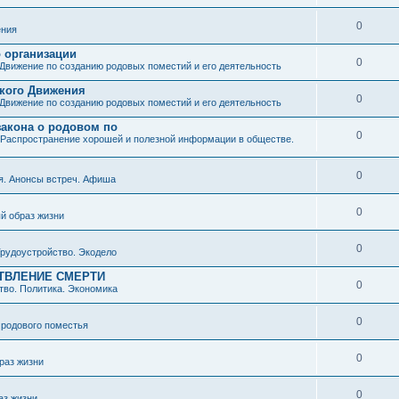
0
ния
о организации
0
Движение по созданию родовых поместий и его деятельность
ского Движения
0
Движение по созданию родовых поместий и его деятельность
закона о родовом по
0
Распространение хорошей и полезной информации в обществе.
0
я. Анонсы встреч. Афиша
0
й образ жизни
0
рудоустройство. Экодело
ТВЛЕНИЕ СМЕРТИ
0
во. Политика. Экономика
0
 родового поместья
0
раз жизни
0
аз жизни