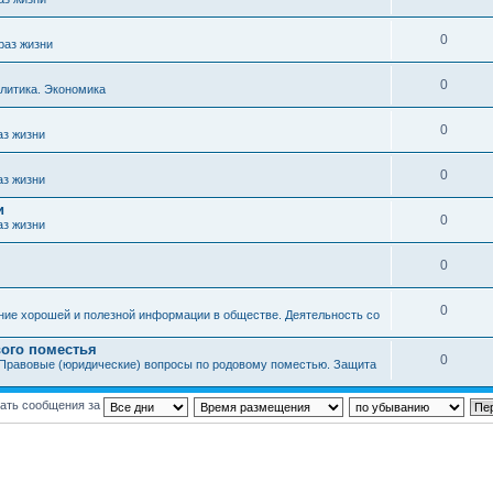
0
раз жизни
0
литика. Экономика
0
аз жизни
0
аз жизни
и
0
аз жизни
0
0
ние хорошей и полезной информации в обществе. Деятельность со
ого поместья
0
Правовые (юридические) вопросы по родовому поместью. Защита
ать сообщения за