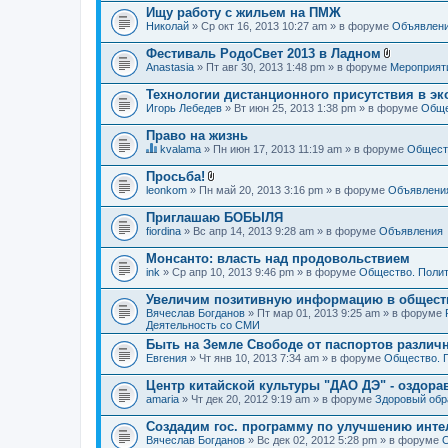
Ищу работу с жильем на ПМЖ
Николай
» Ср окт 16, 2013 10:27 am » в форуме
Объявлен
Фестиваль РодоСвет 2013 в Ладном
В
Anastasia
» Пт авг 30, 2013 1:48 pm » в форуме
Мероприят
л
о
Технологии дистанционного присутствия в эк
ж
Игорь Лебедев
» Вт июн 25, 2013 1:38 pm » в форуме
Обще
е
н
Право на жизнь
и
я
kvalama
» Пн июн 17, 2013 11:19 am » в форуме
Обществ
Д
а
Просьба!
н
В
leonkom
» Пн май 20, 2013 3:16 pm » в форуме
Объявлени
н
л
а
о
Приглашаю БОБЫЛЯ
я
ж
fiordina
т
» Вс апр 14, 2013 9:28 am » в форуме
Объявления
е
е
н
м
Монсанто: власть над продовольствием
и
а
я
ink
» Ср апр 10, 2013 9:46 pm » в форуме
Общество. Полит
с
о
Увеличим позитивную информацию в общест
д
Вячеслав Богданов
» Пт мар 01, 2013 9:25 am » в форуме
е
Деятельность со СМИ
р
ж
Быть на Земле Свободе от паспортов различ
и
Евгения
» Чт янв 10, 2013 7:34 am » в форуме
Общество. 
т
о
Центр китайской культуры "ДАО ДЭ" - оздор
п
amaria
р
» Чт дек 20, 2012 9:19 am » в форуме
Здоровый обр
о
с
Создадим гос. программу по улучшению инте
.
Вячеслав Богданов
» Вс дек 02, 2012 5:28 pm » в форуме
О