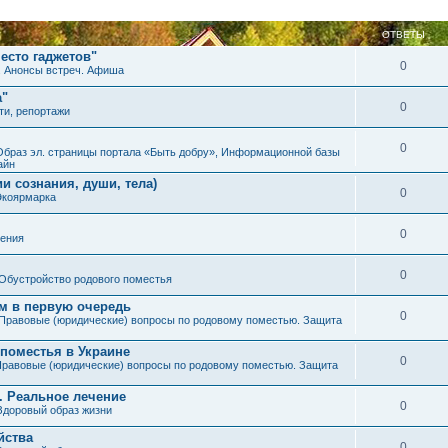
ОТВЕТЫ
есто гаджетов"
0
. Анонсы встреч. Афиша
а"
0
ти, репортажи
0
Образ эл. страницы портала «Быть добру», Информационной базы
айн
и сознания, души, тела)
0
Экоярмарка
0
ения
0
Обустройство родового поместья
им в первую очередь
0
Правовые (юридические) вопросы по родовому поместью. Защита
 поместья в Украине
0
равовые (юридические) вопросы по родовому поместью. Защита
. Реальное лечение
0
Здоровый образ жизни
йства
0