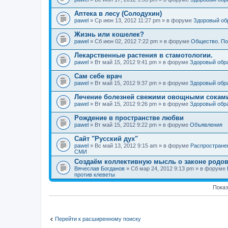
Аптека в лесу (Солодухин)
pawel
» Ср июн 13, 2012 11:27 pm » в форуме
Здоровый об
Жизнь или кошелек?
pawel
» Сб июн 02, 2012 7:22 pm » в форуме
Общество. По
Лекарственные растения в стамотологии.
pawel
» Вт май 15, 2012 9:41 pm » в форуме
Здоровый обр
Сам себе врач
pawel
» Вт май 15, 2012 9:37 pm » в форуме
Здоровый обр
Лечение болезней свежими овощными сокам
pawel
» Вт май 15, 2012 9:26 pm » в форуме
Здоровый обр
Рождение в пространстве любви
pawel
» Вт май 15, 2012 9:22 pm » в форуме
Объявления
Сайт "Русский дух"
pawel
» Вс май 13, 2012 9:15 am » в форуме
Распростране
СМИ
Создаём коллективную мысль о законе родов
Вячеслав Богданов
» Сб мар 24, 2012 9:13 pm » в форуме
против клеветы
Показ
Перейти к расширенному поиску