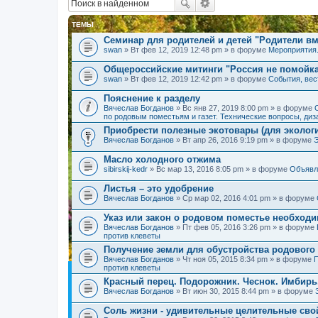
ТЕМЫ
Семинар для родителей и детей "Родители вм
swan
» Вт фев 12, 2019 12:48 pm » в форуме
Мероприятия
Общероссийские митинги "Россия не помойк
swan
» Вт фев 12, 2019 12:42 pm » в форуме
События, вес
Пояснение к разделу
Вячеслав Богданов
» Вс янв 27, 2019 8:00 pm » в форуме
по родовым поместьям и газет. Технические вопросы, диз
Приобрести полезные экотовары (для экологи
Вячеслав Богданов
» Вт апр 26, 2016 9:19 pm » в форуме
Масло холодного отжима
sibirskij-kedr
» Вс мар 13, 2016 8:05 pm » в форуме
Объявл
Листья – это удобрение
Вячеслав Богданов
» Ср мар 02, 2016 4:01 pm » в форуме
Указ или закон о родовом поместье необход
Вячеслав Богданов
» Пт фев 05, 2016 3:26 pm » в форуме
против клеветы
Получение земли для обустройства родового
Вячеслав Богданов
» Чт ноя 05, 2015 8:34 pm » в форуме
П
против клеветы
Красный перец. Подорожник. Чеснок. Имбирь
Вячеслав Богданов
» Вт июн 30, 2015 8:44 pm » в форуме
Соль жизни - удивительные целительные сво