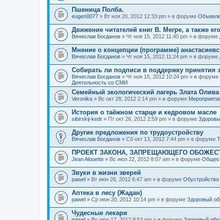
Пшеница Полба.
eugen0077
» Вт ноя 20, 2012 12:33 pm » в форуме
Объявле
Движение читателей книг В. Мегре, а также ег
Вячеслав Богданов
» Чт ноя 15, 2012 11:40 pm » в форуме
Мнение о концепции (программе) анастасиев
Вячеслав Богданов
» Чт ноя 15, 2012 11:24 pm » в форуме
Собирать ли подписи в поддержку принятия 
Вячеслав Богданов
» Чт ноя 15, 2012 10:24 pm » в форуме
Деятельность со СМИ
Семейный экологический лагерь Злата Олива
Veronika
» Вс окт 28, 2012 2:14 pm » в форуме
Мероприяти
История о таёжном старце и кедровом масле
sibirskij-kedr
» Пт окт 26, 2012 2:59 pm » в форуме
Здоровы
Другие предложения по трудоустройству
Вячеслав Богданов
» Сб окт 13, 2012 7:44 pm » в форуме
Т
ПРОЕКТ ЗАКОНА, ЗАПРЕЩАЮЩЕГО ОБОЖЕС
Jean Alouette
» Вс июл 22, 2012 8:07 am » в форуме
Общест
Звуки в жизни зверей
pawel
» Вт июн 26, 2012 6:47 am » в форуме
Обустройство
Аптека в лесу (Жадан)
pawel
» Ср июн 20, 2012 10:14 pm » в форуме
Здоровый об
Чудесные лекари
pawel
» Вс июн 17, 2012 9:53 pm » в форуме
Здоровый обр