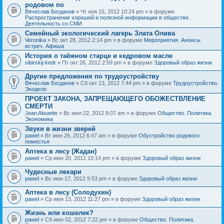
родовом по
Вячеслав Богданов
» Чт ноя 15, 2012 10:24 pm » в форуме
Распространение хорошей и полезной информации в обществе.
Деятельность со СМИ
Семейный экологический лагерь Злата Олива
Veronika
» Вс окт 28, 2012 2:14 pm » в форуме
Мероприятия. Анонсы
встреч. Афиша
История о таёжном старце и кедровом масле
sibirskij-kedr
» Пт окт 26, 2012 2:59 pm » в форуме
Здоровый образ жизни
Другие предложения по трудоустройству
Вячеслав Богданов
» Сб окт 13, 2012 7:44 pm » в форуме
Трудоустройство.
Экодело
ПРОЕКТ ЗАКОНА, ЗАПРЕЩАЮЩЕГО ОБОЖЕСТВЛЕНИЕ
СМЕРТИ
Jean Alouette
» Вс июл 22, 2012 8:07 am » в форуме
Общество. Политика.
Экономика
Звуки в жизни зверей
pawel
» Вт июн 26, 2012 6:47 am » в форуме
Обустройство родового
поместья
Аптека в лесу (Жадан)
pawel
» Ср июн 20, 2012 10:14 pm » в форуме
Здоровый образ жизни
Чудесные лекари
pawel
» Вс июн 17, 2012 9:53 pm » в форуме
Здоровый образ жизни
Аптека в лесу (Солодухин)
pawel
» Ср июн 13, 2012 11:27 pm » в форуме
Здоровый образ жизни
Жизнь или кошелек?
pawel
» Сб июн 02, 2012 7:22 pm » в форуме
Общество. Политика.