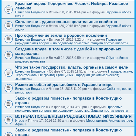
Красный перец. Подорожник. Чеснок. Имбирь. Реальное
лечение
Вячеслав Богданов
» Вт июн 30, 2015 8:44 pm » в форуме
Здоровый образ
жизни
Соль жизни - удивительные целительные свойства
Вячеслав Богданов
» Вт июн 30, 2015 8:43 pm » в форуме
Здоровый образ
жизни
Про оформление земли в родовом поселении
Вячеслав Богданов
» Вс июн 07, 2015 9:22 pm » в форуме
Правовые
(юридические) вопросы по родовому поместью. Защита против клеветы
Создание пруда, в том числе с дамбой из природных
материалов
Вячеслав Богданов
» Вс май 24, 2015 9:59 pm » в форуме
Обустройство
родового поместья
Что же такое государство, власть, органы на самом деле
Вячеслав Богданов
» Сб фев 07, 2015 11:51 am » в форуме
Народовластие.
Территориальные громады (общины). Народная (некоммерческая)
экономика
Развитие событий дальнейших в Украине и мире
Вячеслав Богданов
» Чт янв 15, 2015 11:02 pm » в форуме
События, вести,
репортажи
Закон о родовом поместье - поправка в Конституцию
страны
Вячеслав Богданов
» Сб фев 08, 2014 3:50 pm » в форуме
Правовые
(юридические) вопросы по родовому поместью. Защита против клеветы
ВСТРЕЧА ПОСЕЛЕНЦЕВ РОДОВЫХ ПОМЕСТИЙ 25 ЯНВАРЯ
Игорь
» Пт янв 17, 2014 12:30 am » в форуме
Мероприятия. Анонсы встреч.
Афиша
Закон о родовом поместье - поправка в Конституцию
страны