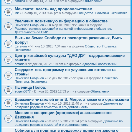
fiordina
» Вс апр 14, 2013 9:28 am » в форуме
Объявления
е
е
н
м
Монсанто: власть над продовольствием
и
а
я
ink
» Ср апр 10, 2013 9:46 pm » в форуме
Общество. Политика. Экономика
с
о
Увеличим позитивную информацию в обществе
д
е
Вячеслав Богданов
» Пт мар 01, 2013 9:25 am » в форуме
р
Распространение хорошей и полезной информации в обществе.
ж
Деятельность со СМИ
и
Быть на Земле Свободе от паспортов различных, Быть
т
Добру!
о
п
Евгения
» Чт янв 10, 2013 7:34 am » в форуме
Общество. Политика.
р
Экономика
о
Центр китайской культуры "ДАО ДЭ" - оздоравливающие
с
занятия
.
amaria
» Чт дек 20, 2012 9:19 am » в форуме
Здоровый образ жизни
Создадим гос. программу по улучшению интеллекта
страны
Вячеслав Богданов
» Вс дек 02, 2012 5:28 pm » в форуме
Общество.
Политика. Экономика
Пшеница Полба.
eugen0077
» Вт ноя 20, 2012 12:33 pm » в форуме
Объявления
Движение читателей книг В. Мегре, а также его организации
Вячеслав Богданов
» Чт ноя 15, 2012 11:40 pm » в форуме
Движение по
созданию родовых поместий и его деятельность
Мнение о концепции (программе) анастасиевского
Движения
Вячеслав Богданов
» Чт ноя 15, 2012 11:24 pm » в форуме
Движение по
созданию родовых поместий и его деятельность
Собирать ли подписи в поддержку принятия закона о