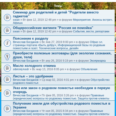
Темы
Семинар для родителей и детей "Родители вместо
гаджетов"
swan
» Вт фев 12, 2019 12:48 pm » в форуме
Мероприятия. Анонсы встреч.
Афиша
Общероссийские митинги "Россия не помойка"
swan
» Вт фев 12, 2019 12:42 pm » в форуме
События, вести, репортажи
Пояснение к разделу
Вячеслав Богданов
» Вс янв 27, 2019 8:00 pm » в форуме
Образ эл.
страницы портала «Быть добру», Информационной базы по родовым
поместьям и газет. Технические вопросы, дизайн
Приобрести полезные экотовары (для экологии сознания,
души, тела)
Вячеслав Богданов
» Вт апр 26, 2016 9:19 pm » в форуме
Экоярмарка
Масло холодного отжима
sibirskij-kedr
» Вс мар 13, 2016 8:05 pm » в форуме
Объявления
Листья – это удобрение
Вячеслав Богданов
» Ср мар 02, 2016 4:01 pm » в форуме
Обустройство
родового поместья
Указ или закон о родовом поместье необходим в первую
очередь
Вячеслав Богданов
» Пт фев 05, 2016 3:26 pm » в форуме
Правовые
(юридические) вопросы по родовому поместью. Защита против клеветы
Получение земли для обустройства родового поместья в
Украине
Вячеслав Богданов
» Чт ноя 05, 2015 8:34 pm » в форуме
Правовые
(юридические) вопросы по родовому поместью. Защита против клеветы