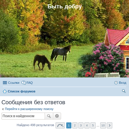
Быть добру
Ссылки
FAQ
Вход
Список форумов
ои
Сообщения без ответов
ск
Перейти к расширенному поиску
Найдено 498 результатов
1
2
3
4
5
…
10