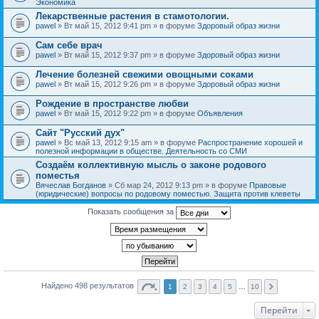
Экономика
Лекарственные растения в стамотологии.
pawel
» Вт май 15, 2012 9:41 pm » в форуме
Здоровый образ жизни
Сам себе врач
pawel
» Вт май 15, 2012 9:37 pm » в форуме
Здоровый образ жизни
Лечение болезней свежими овощными соками
pawel
» Вт май 15, 2012 9:26 pm » в форуме
Здоровый образ жизни
Рождение в пространстве любви
pawel
» Вт май 15, 2012 9:22 pm » в форуме
Объявления
Сайт "Русский дух"
pawel
» Вс май 13, 2012 9:15 am » в форуме
Распространение хорошей и
полезной информации в обществе. Деятельность со СМИ
Создаём коллективную мысль о законе родового
поместья
Вячеслав Богданов
» Сб мар 24, 2012 9:13 pm » в форуме
Правовые
(юридические) вопросы по родовому поместью. Защита против клеветы
Показать сообщения за
Найдено 498 результатов
1
2
3
4
5
…
10
Перейти