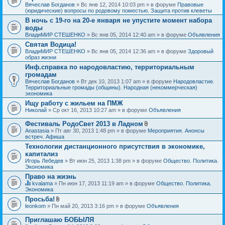
Вячеслав Богданов
» Вс янв 12, 2014 10:03 pm » в форуме
Правовые
(юридические) вопросы по родовому поместью. Защита против клеветы
В ночь с 19-го на 20-е января не упустите момент набора
воды
ВладиМИР СТЕШЕНКО
» Вс янв 05, 2014 12:40 am » в форуме
Объявления
Святая Водица!
ВладиМИР СТЕШЕНКО
» Вс янв 05, 2014 12:36 am » в форуме
Здоровый
образ жизни
Инф.справка по народовластию, территориальным
громадам
Вячеслав Богданов
» Вт дек 10, 2013 1:07 am » в форуме
Народовластие.
Территориальные громады (общины). Народная (некоммерческая)
экономика
Ищу работу с жильем на ПМЖ
Николай
» Ср окт 16, 2013 10:27 am » в форуме
Объявления
Фестиваль РодоСвет 2013 в Ладном
В
Anastasia
» Пт авг 30, 2013 1:48 pm » в форуме
Мероприятия. Анонсы
л
встреч. Афиша
о
Технологии дистанционного присутствия в экономике,
ж
капитализ
е
н
Игорь Лебедев
» Вт июн 25, 2013 1:38 pm » в форуме
Общество. Политика.
и
Экономика
я
Право на жизнь
kvalama
» Пн июн 17, 2013 11:19 am » в форуме
Общество. Политика.
Д
Экономика
а
Просьба!
н
В
leonkom
» Пн май 20, 2013 3:16 pm » в форуме
Объявления
н
л
а
о
я
Приглашаю БОБЫЛЯ
ж
т