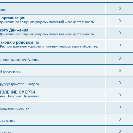
0
ния
о организации
0
Движение по созданию родовых поместий и его деятельность
ского Движения
0
Движение по созданию родовых поместий и его деятельность
закона о родовом по
0
Распространение хорошей и полезной информации в обществе.
0
я. Анонсы встреч. Афиша
0
й образ жизни
0
рудоустройство. Экодело
ТВЛЕНИЕ СМЕРТИ
0
во. Политика. Экономика
0
 родового поместья
0
раз жизни
0
аз жизни