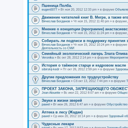
Пшеница Полба.
eugen0077
» Вт ноя 20, 2012 12:33 pm » в форуме
Объявле
Движение читателей книг В. Мегре, а также ег
Вячеслав Богданов
» Чт ноя 15, 2012 11:40 pm » в форуме
Мнение о концепции (программе) анастасиев
Вячеслав Богданов
» Чт ноя 15, 2012 11:24 pm » в форуме
Собирать ли подписи в поддержку принятия 
Вячеслав Богданов
» Чт ноя 15, 2012 10:24 pm » в форуме
Деятельность со СМИ
Семейный экологический лагерь Злата Олива
Veronika
» Вс окт 28, 2012 2:14 pm » в форуме
Мероприяти
История о таёжном старце и кедровом масле
sibirskij-kedr
» Пт окт 26, 2012 2:59 pm » в форуме
Здоровы
Другие предложения по трудоустройству
Вячеслав Богданов
» Сб окт 13, 2012 7:44 pm » в форуме
Т
ПРОЕКТ ЗАКОНА, ЗАПРЕЩАЮЩЕГО ОБОЖЕС
Jean Alouette
» Вс июл 22, 2012 8:07 am » в форуме
Общест
Звуки в жизни зверей
pawel
» Вт июн 26, 2012 6:47 am » в форуме
Обустройство
Аптека в лесу (Жадан)
pawel
» Ср июн 20, 2012 10:14 pm » в форуме
Здоровый об
Чудесные лекари
pawel
» Вс июн 17, 2012 9:53 pm » в форуме
Здоровый обр