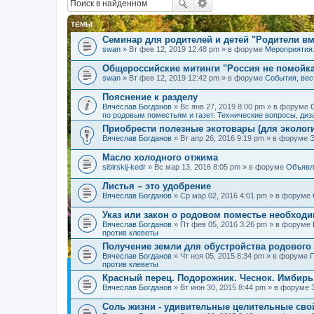
ТЕМЫ
Семинар для родителей и детей "Родители вм
swan
» Вт фев 12, 2019 12:48 pm » в форуме
Мероприятия
Общероссийские митинги "Россия не помойк
swan
» Вт фев 12, 2019 12:42 pm » в форуме
События, вес
Пояснение к разделу
Вячеслав Богданов
» Вс янв 27, 2019 8:00 pm » в форуме
по родовым поместьям и газет. Технические вопросы, диз
Приобрести полезные экотовары (для экологи
Вячеслав Богданов
» Вт апр 26, 2016 9:19 pm » в форуме
Масло холодного отжима
sibirskij-kedr
» Вс мар 13, 2016 8:05 pm » в форуме
Объявл
Листья – это удобрение
Вячеслав Богданов
» Ср мар 02, 2016 4:01 pm » в форуме
Указ или закон о родовом поместье необход
Вячеслав Богданов
» Пт фев 05, 2016 3:26 pm » в форуме
против клеветы
Получение земли для обустройства родового
Вячеслав Богданов
» Чт ноя 05, 2015 8:34 pm » в форуме
П
против клеветы
Красный перец. Подорожник. Чеснок. Имбирь
Вячеслав Богданов
» Вт июн 30, 2015 8:44 pm » в форуме
Соль жизни - удивительные целительные сво