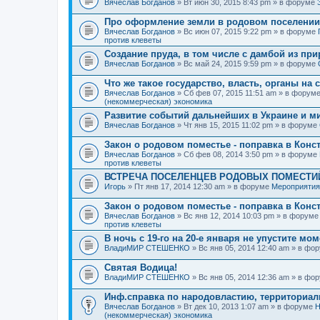
Вячеслав Богданов
» Вт июн 30, 2015 8:43 pm » в форуме
Про оформление земли в родовом поселении
Вячеслав Богданов
» Вс июн 07, 2015 9:22 pm » в форуме
против клеветы
Создание пруда, в том числе с дамбой из пр
Вячеслав Богданов
» Вс май 24, 2015 9:59 pm » в форуме
Что же такое государство, власть, органы на
Вячеслав Богданов
» Сб фев 07, 2015 11:51 am » в форум
(некоммерческая) экономика
Развитие событий дальнейших в Украине и м
Вячеслав Богданов
» Чт янв 15, 2015 11:02 pm » в форуме
Закон о родовом поместье - поправка в Конс
Вячеслав Богданов
» Сб фев 08, 2014 3:50 pm » в форуме
против клеветы
ВСТРЕЧА ПОСЕЛЕНЦЕВ РОДОВЫХ ПОМЕСТИЙ
Игорь
» Пт янв 17, 2014 12:30 am » в форуме
Мероприятия
Закон о родовом поместье - поправка в Конс
Вячеслав Богданов
» Вс янв 12, 2014 10:03 pm » в форум
против клеветы
В ночь с 19-го на 20-е января не упустите мо
ВладиМИР СТЕШЕНКО
» Вс янв 05, 2014 12:40 am » в фо
Святая Водица!
ВладиМИР СТЕШЕНКО
» Вс янв 05, 2014 12:36 am » в фо
Инф.справка по народовластию, территориа
Вячеслав Богданов
» Вт дек 10, 2013 1:07 am » в форуме
Н
(некоммерческая) экономика