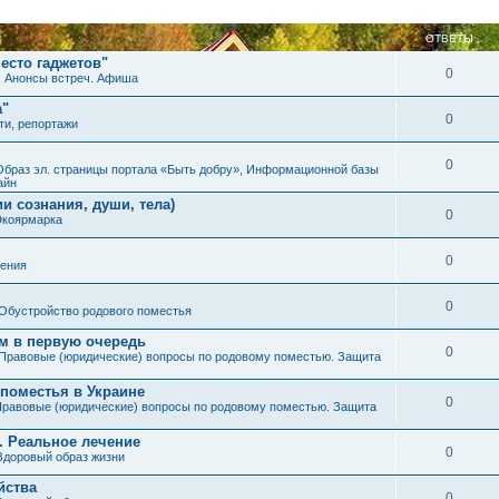
ОТВЕТЫ
есто гаджетов"
0
. Анонсы встреч. Афиша
а"
0
ти, репортажи
0
Образ эл. страницы портала «Быть добру», Информационной базы
айн
и сознания, души, тела)
0
Экоярмарка
0
ения
0
Обустройство родового поместья
им в первую очередь
0
Правовые (юридические) вопросы по родовому поместью. Защита
 поместья в Украине
0
равовые (юридические) вопросы по родовому поместью. Защита
. Реальное лечение
0
Здоровый образ жизни
йства
0