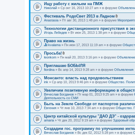
Ищу работу с жильем на ПМЖ
Николай
» Ср окт 16, 2013 10:27 am » в форуме
Объявлен
Фестиваль РодоСвет 2013 в Ладном
В
Anastasia
» Пт авг 30, 2013 1:48 pm » в форуме
Мероприят
л
о
Технологии дистанционного присутствия в эк
ж
Игорь Лебедев
» Вт июн 25, 2013 1:38 pm » в форуме
Обще
е
н
Право на жизнь
и
я
kvalama
» Пн июн 17, 2013 11:19 am » в форуме
Обществ
Д
а
Просьба!
н
В
leonkom
» Пн май 20, 2013 3:16 pm » в форуме
Объявлени
н
л
а
о
Приглашаю БОБЫЛЯ
я
ж
fiordina
т
» Вс апр 14, 2013 9:28 am » в форуме
Объявления
е
е
н
м
Монсанто: власть над продовольствием
и
а
я
ink
» Ср апр 10, 2013 9:46 pm » в форуме
Общество. Полит
с
о
Увеличим позитивную информацию в общест
д
Вячеслав Богданов
» Пт мар 01, 2013 9:25 am » в форуме
е
Деятельность со СМИ
р
ж
Быть на Земле Свободе от паспортов различ
и
Евгения
» Чт янв 10, 2013 7:34 am » в форуме
Общество. 
т
о
Центр китайской культуры "ДАО ДЭ" - оздор
п
amaria
р
» Чт дек 20, 2012 9:19 am » в форуме
Здоровый обр
о
с
Создадим гос. программу по улучшению инте
.
Вячеслав Богданов
» Вс дек 02, 2012 5:28 pm » в форуме
О