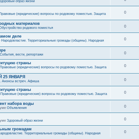
Здоровый образ жизни
0
Правовые (юридические) вопросы по родовому поместью. Защита
иродных материалов
0
Обустройство родового поместья
 самом деле
0
е
Народовластие. Территориальные громады (общины). Народная
ире
0
События, вести, репортажи
титуцию страны
0
Правовые (юридические) вопросы по родовому поместью. Защита
 25 ЯНВАРЯ
0
. Анонсы встреч. Афиша
титуцию страны
0
е
Правовые (юридические) вопросы по родовому поместью. Защита
мент набора воды
0
руме
Объявления
0
руме
Здоровый образ жизни
льным громадам
0
ародовластие. Территориальные громады (общины). Народная