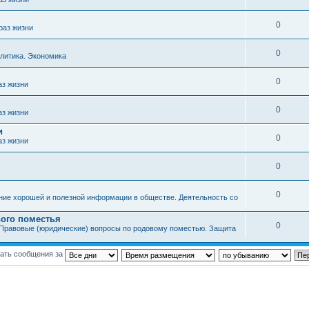
0
раз жизни
0
литика. Экономика
0
аз жизни
0
аз жизни
и
0
аз жизни
0
0
ние хорошей и полезной информации в обществе. Деятельность со
ого поместья
0
Правовые (юридические) вопросы по родовому поместью. Защита
ать сообщения за