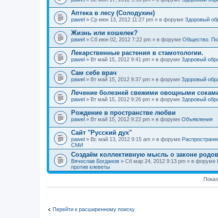
Аптека в лесу (Солодухин)
pawel
» Ср июн 13, 2012 11:27 pm » в форуме
Здоровый об
Жизнь или кошелек?
pawel
» Сб июн 02, 2012 7:22 pm » в форуме
Общество. По
Лекарственные растения в стамотологии.
pawel
» Вт май 15, 2012 9:41 pm » в форуме
Здоровый обр
Сам себе врач
pawel
» Вт май 15, 2012 9:37 pm » в форуме
Здоровый обр
Лечение болезней свежими овощными сокам
pawel
» Вт май 15, 2012 9:26 pm » в форуме
Здоровый обр
Рождение в пространстве любви
pawel
» Вт май 15, 2012 9:22 pm » в форуме
Объявления
Сайт "Русский дух"
pawel
» Вс май 13, 2012 9:15 am » в форуме
Распростране
СМИ
Создаём коллективную мысль о законе родов
Вячеслав Богданов
» Сб мар 24, 2012 9:13 pm » в форуме
против клеветы
Показ
Перейти к расширенному поиску