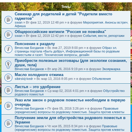
Темы
Семинар для родителей и детей "Родители вместо
гаджетов"
swan
» Вт фев 12, 2019 12:48 pm » в форуме
Мероприятия. Анонсы встреч.
Афиша
Общероссийские митинги "Россия не помойка"
swan
» Вт фев 12, 2019 12:42 pm » в форуме
События, вести, репортажи
Пояснение к разделу
Вячеслав Богданов
» Вс янв 27, 2019 8:00 pm » в форуме
Образ эл.
страницы портала «Быть добру», Информационной базы по родовым
поместьям и газет. Технические вопросы, дизайн
Приобрести полезные экотовары (для экологии сознания,
души, тела)
Вячеслав Богданов
» Вт апр 26, 2016 9:19 pm » в форуме
Экоярмарка
Масло холодного отжима
sibirskij-kedr
» Вс мар 13, 2016 8:05 pm » в форуме
Объявления
Листья – это удобрение
Вячеслав Богданов
» Ср мар 02, 2016 4:01 pm » в форуме
Обустройство
родового поместья
Указ или закон о родовом поместье необходим в первую
очередь
Вячеслав Богданов
» Пт фев 05, 2016 3:26 pm » в форуме
Правовые
(юридические) вопросы по родовому поместью. Защита против клеветы
Получение земли для обустройства родового поместья в
Украине
Вячеслав Богданов
» Чт ноя 05, 2015 8:34 pm » в форуме
Правовые
(юридические) вопросы по родовому поместью. Защита против клеветы