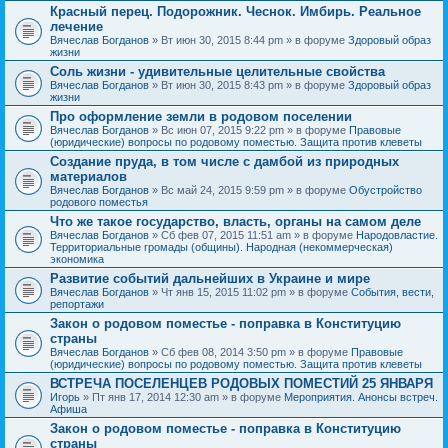
Красный перец. Подорожник. Чеснок. Имбирь. Реальное
лечение
Вячеслав Богданов
» Вт июн 30, 2015 8:44 pm » в форуме
Здоровый образ
жизни
Соль жизни - удивительные целительные свойства
Вячеслав Богданов
» Вт июн 30, 2015 8:43 pm » в форуме
Здоровый образ
жизни
Про оформление земли в родовом поселении
Вячеслав Богданов
» Вс июн 07, 2015 9:22 pm » в форуме
Правовые
(юридические) вопросы по родовому поместью. Защита против клеветы
Создание пруда, в том числе с дамбой из природных
материалов
Вячеслав Богданов
» Вс май 24, 2015 9:59 pm » в форуме
Обустройство
родового поместья
Что же такое государство, власть, органы на самом деле
Вячеслав Богданов
» Сб фев 07, 2015 11:51 am » в форуме
Народовластие.
Территориальные громады (общины). Народная (некоммерческая)
экономика
Развитие событий дальнейших в Украине и мире
Вячеслав Богданов
» Чт янв 15, 2015 11:02 pm » в форуме
События, вести,
репортажи
Закон о родовом поместье - поправка в Конституцию
страны
Вячеслав Богданов
» Сб фев 08, 2014 3:50 pm » в форуме
Правовые
(юридические) вопросы по родовому поместью. Защита против клеветы
ВСТРЕЧА ПОСЕЛЕНЦЕВ РОДОВЫХ ПОМЕСТИЙ 25 ЯНВАРЯ
Игорь
» Пт янв 17, 2014 12:30 am » в форуме
Мероприятия. Анонсы встреч.
Афиша
Закон о родовом поместье - поправка в Конституцию
страны