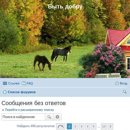
Быть добру
Ссылки
FAQ
Вход
Список форумов
ои
Сообщения без ответов
ск
Перейти к расширенному поиску
Найдено 498 результатов
1
2
3
4
5
…
10