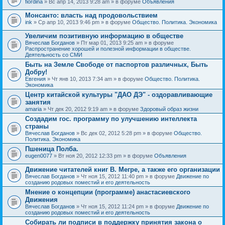
fiordina
» Вс апр 14, 2013 9:28 am » в форуме
Объявления
е
е
н
м
Монсанто: власть над продовольствием
и
а
я
ink
» Ср апр 10, 2013 9:46 pm » в форуме
Общество. Политика. Экономика
с
о
Увеличим позитивную информацию в обществе
д
е
Вячеслав Богданов
» Пт мар 01, 2013 9:25 am » в форуме
р
Распространение хорошей и полезной информации в обществе.
ж
Деятельность со СМИ
и
Быть на Земле Свободе от паспортов различных, Быть
т
Добру!
о
п
Евгения
» Чт янв 10, 2013 7:34 am » в форуме
Общество. Политика.
р
Экономика
о
Центр китайской культуры "ДАО ДЭ" - оздоравливающие
с
занятия
.
amaria
» Чт дек 20, 2012 9:19 am » в форуме
Здоровый образ жизни
Создадим гос. программу по улучшению интеллекта
страны
Вячеслав Богданов
» Вс дек 02, 2012 5:28 pm » в форуме
Общество.
Политика. Экономика
Пшеница Полба.
eugen0077
» Вт ноя 20, 2012 12:33 pm » в форуме
Объявления
Движение читателей книг В. Мегре, а также его организации
Вячеслав Богданов
» Чт ноя 15, 2012 11:40 pm » в форуме
Движение по
созданию родовых поместий и его деятельность
Мнение о концепции (программе) анастасиевского
Движения
Вячеслав Богданов
» Чт ноя 15, 2012 11:24 pm » в форуме
Движение по
созданию родовых поместий и его деятельность
Собирать ли подписи в поддержку принятия закона о