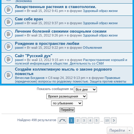
Экономика
Лекарственные растения в стамотологии.
pawel
» Вт май 15, 2012 9:41 pm » в форуме
Здоровый образ жизни
Сам себе врач
pawel
» Вт май 15, 2012 9:37 pm » в форуме
Здоровый образ жизни
Лечение болезней свежими овощными соками
pawel
» Вт май 15, 2012 9:26 pm » в форуме
Здоровый образ жизни
Рождение в пространстве любви
pawel
» Вт май 15, 2012 9:22 pm » в форуме
Объявления
Сайт "Русский дух"
pawel
» Вс май 13, 2012 9:15 am » в форуме
Распространение хорошей и
полезной информации в обществе. Деятельность со СМИ
Создаём коллективную мысль о законе родового
поместья
Вячеслав Богданов
» Сб мар 24, 2012 9:13 pm » в форуме
Правовые
(юридические) вопросы по родовому поместью. Защита против клеветы
Показать сообщения за
Найдено 498 результатов
1
2
3
4
5
…
10
Перейти