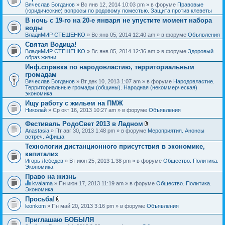
Вячеслав Богданов
» Вс янв 12, 2014 10:03 pm » в форуме
Правовые
(юридические) вопросы по родовому поместью. Защита против клеветы
В ночь с 19-го на 20-е января не упустите момент набора
воды
ВладиМИР СТЕШЕНКО
» Вс янв 05, 2014 12:40 am » в форуме
Объявления
Святая Водица!
ВладиМИР СТЕШЕНКО
» Вс янв 05, 2014 12:36 am » в форуме
Здоровый
образ жизни
Инф.справка по народовластию, территориальным
громадам
Вячеслав Богданов
» Вт дек 10, 2013 1:07 am » в форуме
Народовластие.
Территориальные громады (общины). Народная (некоммерческая)
экономика
Ищу работу с жильем на ПМЖ
Николай
» Ср окт 16, 2013 10:27 am » в форуме
Объявления
Фестиваль РодоСвет 2013 в Ладном
В
Anastasia
» Пт авг 30, 2013 1:48 pm » в форуме
Мероприятия. Анонсы
л
встреч. Афиша
о
Технологии дистанционного присутствия в экономике,
ж
капитализ
е
н
Игорь Лебедев
» Вт июн 25, 2013 1:38 pm » в форуме
Общество. Политика.
и
Экономика
я
Право на жизнь
kvalama
» Пн июн 17, 2013 11:19 am » в форуме
Общество. Политика.
Д
Экономика
а
Просьба!
н
В
leonkom
» Пн май 20, 2013 3:16 pm » в форуме
Объявления
н
л
а
о
я
Приглашаю БОБЫЛЯ
ж
т