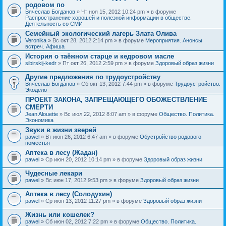
родовом по
Вячеслав Богданов
» Чт ноя 15, 2012 10:24 pm » в форуме
Распространение хорошей и полезной информации в обществе.
Деятельность со СМИ
Семейный экологический лагерь Злата Олива
Veronika
» Вс окт 28, 2012 2:14 pm » в форуме
Мероприятия. Анонсы
встреч. Афиша
История о таёжном старце и кедровом масле
sibirskij-kedr
» Пт окт 26, 2012 2:59 pm » в форуме
Здоровый образ жизни
Другие предложения по трудоустройству
Вячеслав Богданов
» Сб окт 13, 2012 7:44 pm » в форуме
Трудоустройство.
Экодело
ПРОЕКТ ЗАКОНА, ЗАПРЕЩАЮЩЕГО ОБОЖЕСТВЛЕНИЕ
СМЕРТИ
Jean Alouette
» Вс июл 22, 2012 8:07 am » в форуме
Общество. Политика.
Экономика
Звуки в жизни зверей
pawel
» Вт июн 26, 2012 6:47 am » в форуме
Обустройство родового
поместья
Аптека в лесу (Жадан)
pawel
» Ср июн 20, 2012 10:14 pm » в форуме
Здоровый образ жизни
Чудесные лекари
pawel
» Вс июн 17, 2012 9:53 pm » в форуме
Здоровый образ жизни
Аптека в лесу (Солодухин)
pawel
» Ср июн 13, 2012 11:27 pm » в форуме
Здоровый образ жизни
Жизнь или кошелек?
pawel
» Сб июн 02, 2012 7:22 pm » в форуме
Общество. Политика.