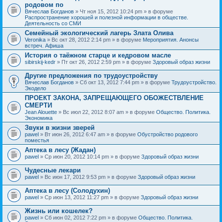
родовом по
Вячеслав Богданов
» Чт ноя 15, 2012 10:24 pm » в форуме
Распространение хорошей и полезной информации в обществе.
Деятельность со СМИ
Семейный экологический лагерь Злата Олива
Veronika
» Вс окт 28, 2012 2:14 pm » в форуме
Мероприятия. Анонсы
встреч. Афиша
История о таёжном старце и кедровом масле
sibirskij-kedr
» Пт окт 26, 2012 2:59 pm » в форуме
Здоровый образ жизни
Другие предложения по трудоустройству
Вячеслав Богданов
» Сб окт 13, 2012 7:44 pm » в форуме
Трудоустройство.
Экодело
ПРОЕКТ ЗАКОНА, ЗАПРЕЩАЮЩЕГО ОБОЖЕСТВЛЕНИЕ
СМЕРТИ
Jean Alouette
» Вс июл 22, 2012 8:07 am » в форуме
Общество. Политика.
Экономика
Звуки в жизни зверей
pawel
» Вт июн 26, 2012 6:47 am » в форуме
Обустройство родового
поместья
Аптека в лесу (Жадан)
pawel
» Ср июн 20, 2012 10:14 pm » в форуме
Здоровый образ жизни
Чудесные лекари
pawel
» Вс июн 17, 2012 9:53 pm » в форуме
Здоровый образ жизни
Аптека в лесу (Солодухин)
pawel
» Ср июн 13, 2012 11:27 pm » в форуме
Здоровый образ жизни
Жизнь или кошелек?
pawel
» Сб июн 02, 2012 7:22 pm » в форуме
Общество. Политика.