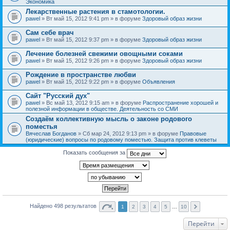
Экономика
Лекарственные растения в стамотологии.
pawel
» Вт май 15, 2012 9:41 pm » в форуме
Здоровый образ жизни
Сам себе врач
pawel
» Вт май 15, 2012 9:37 pm » в форуме
Здоровый образ жизни
Лечение болезней свежими овощными соками
pawel
» Вт май 15, 2012 9:26 pm » в форуме
Здоровый образ жизни
Рождение в пространстве любви
pawel
» Вт май 15, 2012 9:22 pm » в форуме
Объявления
Сайт "Русский дух"
pawel
» Вс май 13, 2012 9:15 am » в форуме
Распространение хорошей и
полезной информации в обществе. Деятельность со СМИ
Создаём коллективную мысль о законе родового
поместья
Вячеслав Богданов
» Сб мар 24, 2012 9:13 pm » в форуме
Правовые
(юридические) вопросы по родовому поместью. Защита против клеветы
Показать сообщения за
Найдено 498 результатов
1
2
3
4
5
…
10
Перейти