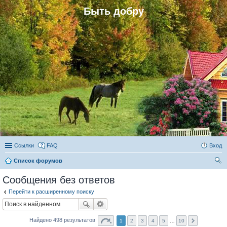
Быть добру
Ссылки
FAQ
Вход
Список форумов
ои
Сообщения без ответов
ск
Перейти к расширенному поиску
Найдено 498 результатов
1
2
3
4
5
…
10