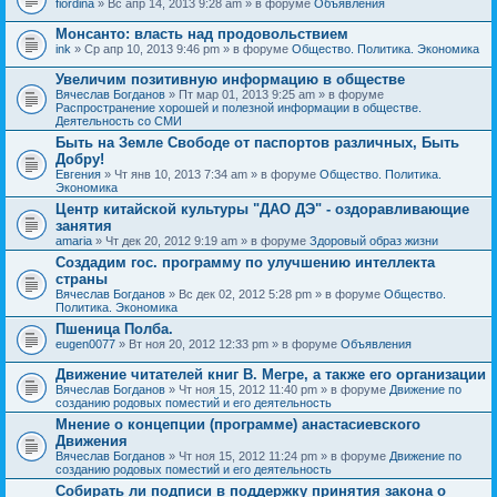
fiordina
» Вс апр 14, 2013 9:28 am » в форуме
Объявления
е
е
н
м
Монсанто: власть над продовольствием
и
а
я
ink
» Ср апр 10, 2013 9:46 pm » в форуме
Общество. Политика. Экономика
с
о
Увеличим позитивную информацию в обществе
д
е
Вячеслав Богданов
» Пт мар 01, 2013 9:25 am » в форуме
р
Распространение хорошей и полезной информации в обществе.
ж
Деятельность со СМИ
и
Быть на Земле Свободе от паспортов различных, Быть
т
Добру!
о
п
Евгения
» Чт янв 10, 2013 7:34 am » в форуме
Общество. Политика.
р
Экономика
о
Центр китайской культуры "ДАО ДЭ" - оздоравливающие
с
занятия
.
amaria
» Чт дек 20, 2012 9:19 am » в форуме
Здоровый образ жизни
Создадим гос. программу по улучшению интеллекта
страны
Вячеслав Богданов
» Вс дек 02, 2012 5:28 pm » в форуме
Общество.
Политика. Экономика
Пшеница Полба.
eugen0077
» Вт ноя 20, 2012 12:33 pm » в форуме
Объявления
Движение читателей книг В. Мегре, а также его организации
Вячеслав Богданов
» Чт ноя 15, 2012 11:40 pm » в форуме
Движение по
созданию родовых поместий и его деятельность
Мнение о концепции (программе) анастасиевского
Движения
Вячеслав Богданов
» Чт ноя 15, 2012 11:24 pm » в форуме
Движение по
созданию родовых поместий и его деятельность
Собирать ли подписи в поддержку принятия закона о