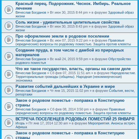
Красный перец. Подорожник. Чеснок. Имбирь. Реальное
лечение
Вячеслав Богданов
» Вт июн 30, 2015 8:44 pm » в форуме
Здоровый образ
жизни
Соль жизни - удивительные целительные свойства
Вячеслав Богданов
» Вт июн 30, 2015 8:43 pm » в форуме
Здоровый образ
жизни
Про оформление земли в родовом поселении
Вячеслав Богданов
» Вс июн 07, 2015 9:22 pm » в форуме
Правовые
(юридические) вопросы по родовому поместью. Защита против клеветы
Создание пруда, в том числе с дамбой из природных
материалов
Вячеслав Богданов
» Вс май 24, 2015 9:59 pm » в форуме
Обустройство
родового поместья
Что же такое государство, власть, органы на самом деле
Вячеслав Богданов
» Сб фев 07, 2015 11:51 am » в форуме
Народовластие.
Территориальные громады (общины). Народная (некоммерческая)
экономика
Развитие событий дальнейших в Украине и мире
Вячеслав Богданов
» Чт янв 15, 2015 11:02 pm » в форуме
События, вести,
репортажи
Закон о родовом поместье - поправка в Конституцию
страны
Вячеслав Богданов
» Сб фев 08, 2014 3:50 pm » в форуме
Правовые
(юридические) вопросы по родовому поместью. Защита против клеветы
ВСТРЕЧА ПОСЕЛЕНЦЕВ РОДОВЫХ ПОМЕСТИЙ 25 ЯНВАРЯ
Игорь
» Пт янв 17, 2014 12:30 am » в форуме
Мероприятия. Анонсы встреч.
Афиша
Закон о родовом поместье - поправка в Конституцию
страны