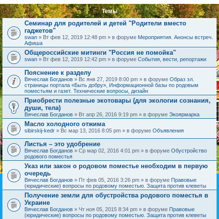
Темы
Семинар для родителей и детей "Родители вместо
гаджетов"
swan
» Вт фев 12, 2019 12:48 pm » в форуме
Мероприятия. Анонсы встреч.
Афиша
Общероссийские митинги "Россия не помойка"
swan
» Вт фев 12, 2019 12:42 pm » в форуме
События, вести, репортажи
Пояснение к разделу
Вячеслав Богданов
» Вс янв 27, 2019 8:00 pm » в форуме
Образ эл.
страницы портала «Быть добру», Информационной базы по родовым
поместьям и газет. Технические вопросы, дизайн
Приобрести полезные экотовары (для экологии сознания,
души, тела)
Вячеслав Богданов
» Вт апр 26, 2016 9:19 pm » в форуме
Экоярмарка
Масло холодного отжима
sibirskij-kedr
» Вс мар 13, 2016 8:05 pm » в форуме
Объявления
Листья – это удобрение
Вячеслав Богданов
» Ср мар 02, 2016 4:01 pm » в форуме
Обустройство
родового поместья
Указ или закон о родовом поместье необходим в первую
очередь
Вячеслав Богданов
» Пт фев 05, 2016 3:26 pm » в форуме
Правовые
(юридические) вопросы по родовому поместью. Защита против клеветы
Получение земли для обустройства родового поместья в
Украине
Вячеслав Богданов
» Чт ноя 05, 2015 8:34 pm » в форуме
Правовые
(юридические) вопросы по родовому поместью. Защита против клеветы