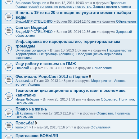
Вячеслав Богданов
» Вс янв 12, 2014 10:03 pm » в форуме
Правовые
(юридические) вопросы по родовому поместью. Защита против клеветы
В ночь с 19-го на 20-е января не упустите момент набора
воды
ВладиМИР СТЕШЕНКО
» Вс янв 05, 2014 12:40 am » в форуме
Объявления
Святая Водица!
ВладиМИР СТЕШЕНКО
» Вс янв 05, 2014 12:36 am » в форуме
Здоровый
образ жизни
Инф.справка по народовластию, территориальным
громадам
Вячеслав Богданов
» Вт дек 10, 2013 1:07 am » в форуме
Народовластие.
Территориальные громады (общины). Народная (некоммерческая)
экономика
Ищу работу с жильем на ПМЖ
Николай
» Ср окт 16, 2013 10:27 am » в форуме
Объявления
Фестиваль РодоСвет 2013 в Ладном
В
Anastasia
» Пт авг 30, 2013 1:48 pm » в форуме
Мероприятия. Анонсы
л
встреч. Афиша
о
Технологии дистанционного присутствия в экономике,
ж
капитализ
е
н
Игорь Лебедев
» Вт июн 25, 2013 1:38 pm » в форуме
Общество. Политика.
и
Экономика
я
Право на жизнь
kvalama
» Пн июн 17, 2013 11:19 am » в форуме
Общество. Политика.
Д
Экономика
а
Просьба!
н
В
leonkom
» Пн май 20, 2013 3:16 pm » в форуме
Объявления
н
л
а
о
я
Приглашаю БОБЫЛЯ
ж
т