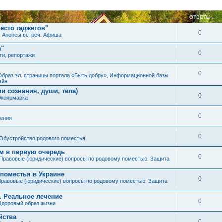
ОТВЕТЫ
есто гаджетов"
0
. Анонсы встреч. Афиша
а"
0
ти, репортажи
0
Образ эл. страницы портала «Быть добру», Информационной базы
айн
и сознания, души, тела)
0
Экоярмарка
0
ения
0
Обустройство родового поместья
им в первую очередь
0
Правовые (юридические) вопросы по родовому поместью. Защита
 поместья в Украине
0
равовые (юридические) вопросы по родовому поместью. Защита
. Реальное лечение
0
Здоровый образ жизни
йства
0