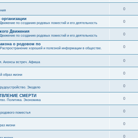
0
ния
о организации
0
Движение по созданию родовых поместий и его деятельность
ского Движения
0
Движение по созданию родовых поместий и его деятельность
закона о родовом по
0
Распространение хорошей и полезной информации в обществе.
0
я. Анонсы встреч. Афиша
0
й образ жизни
0
рудоустройство. Экодело
ТВЛЕНИЕ СМЕРТИ
0
во. Политика. Экономика
0
 родового поместья
0
раз жизни
0
аз жизни