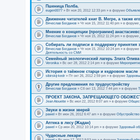
Пшеница Полба.
eugen0077
» Вт ноя 20, 2012 12:33 pm » в форуме
Объявле
Движение читателей книг В. Мегре, а также ег
Вячеслав Богданов
» Чт ноя 15, 2012 11:40 pm » в форуме
Мнение о концепции (программе) анастасиев
Вячеслав Богданов
» Чт ноя 15, 2012 11:24 pm » в форуме
Собирать ли подписи в поддержку принятия 
Вячеслав Богданов
» Чт ноя 15, 2012 10:24 pm » в форуме
Деятельность со СМИ
Семейный экологический лагерь Злата Олива
Veronika
» Вс окт 28, 2012 2:14 pm » в форуме
Мероприяти
История о таёжном старце и кедровом масле
sibirskij-kedr
» Пт окт 26, 2012 2:59 pm » в форуме
Здоровы
Другие предложения по трудоустройству
Вячеслав Богданов
» Сб окт 13, 2012 7:44 pm » в форуме
Т
ПРОЕКТ ЗАКОНА, ЗАПРЕЩАЮЩЕГО ОБОЖЕС
Jean Alouette
» Вс июл 22, 2012 8:07 am » в форуме
Общест
Звуки в жизни зверей
pawel
» Вт июн 26, 2012 6:47 am » в форуме
Обустройство
Аптека в лесу (Жадан)
pawel
» Ср июн 20, 2012 10:14 pm » в форуме
Здоровый об
Чудесные лекари
pawel
» Вс июн 17, 2012 9:53 pm » в форуме
Здоровый обр