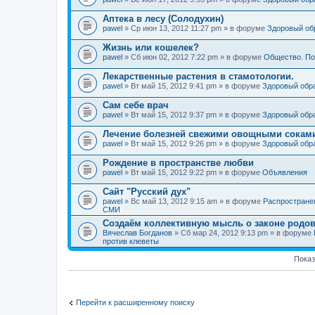
Аптека в лесу (Солодухин)
pawel
» Ср июн 13, 2012 11:27 pm » в форуме
Здоровый об
Жизнь или кошелек?
pawel
» Сб июн 02, 2012 7:22 pm » в форуме
Общество. По
Лекарственные растения в стамотологии.
pawel
» Вт май 15, 2012 9:41 pm » в форуме
Здоровый обр
Сам себе врач
pawel
» Вт май 15, 2012 9:37 pm » в форуме
Здоровый обр
Лечение болезней свежими овощными сокам
pawel
» Вт май 15, 2012 9:26 pm » в форуме
Здоровый обр
Рождение в пространстве любви
pawel
» Вт май 15, 2012 9:22 pm » в форуме
Объявления
Сайт "Русский дух"
pawel
» Вс май 13, 2012 9:15 am » в форуме
Распростране
СМИ
Создаём коллективную мысль о законе родов
Вячеслав Богданов
» Сб мар 24, 2012 9:13 pm » в форуме
против клеветы
Показ
Перейти к расширенному поиску