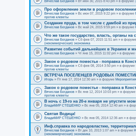
Вячеслав Богданов
» Вт июн 30, 2015 8:43 pm » в форуме
Про оформление земли в родовом поселении
Вячеслав Богданов
» Вс июн 07, 2015 9:22 pm » в форуме
против клеветы
Создание пруда, в том числе с дамбой из пр
Вячеслав Богданов
» Вс май 24, 2015 9:59 pm » в форуме
Что же такое государство, власть, органы на
Вячеслав Богданов
» Сб фев 07, 2015 11:51 am » в форум
(некоммерческая) экономика
Развитие событий дальнейших в Украине и м
Вячеслав Богданов
» Чт янв 15, 2015 11:02 pm » в форуме
Закон о родовом поместье - поправка в Конс
Вячеслав Богданов
» Сб фев 08, 2014 3:50 pm » в форуме
против клеветы
ВСТРЕЧА ПОСЕЛЕНЦЕВ РОДОВЫХ ПОМЕСТИЙ
Игорь
» Пт янв 17, 2014 12:30 am » в форуме
Мероприятия
Закон о родовом поместье - поправка в Конс
Вячеслав Богданов
» Вс янв 12, 2014 10:03 pm » в форум
против клеветы
В ночь с 19-го на 20-е января не упустите мо
ВладиМИР СТЕШЕНКО
» Вс янв 05, 2014 12:40 am » в фо
Святая Водица!
ВладиМИР СТЕШЕНКО
» Вс янв 05, 2014 12:36 am » в фо
Инф.справка по народовластию, территориа
Вячеслав Богданов
» Вт дек 10, 2013 1:07 am » в форуме
Н
(некоммерческая) экономика