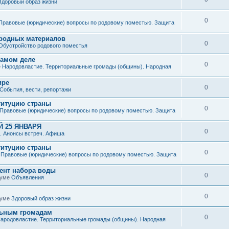
Здоровый образ жизни
0
Правовые (юридические) вопросы по родовому поместью. Защита
иродных материалов
0
Обустройство родового поместья
 самом деле
0
е
Народовластие. Территориальные громады (общины). Народная
ире
0
События, вести, репортажи
титуцию страны
0
Правовые (юридические) вопросы по родовому поместью. Защита
 25 ЯНВАРЯ
0
. Анонсы встреч. Афиша
титуцию страны
0
е
Правовые (юридические) вопросы по родовому поместью. Защита
мент набора воды
0
руме
Объявления
0
руме
Здоровый образ жизни
льным громадам
0
ародовластие. Территориальные громады (общины). Народная