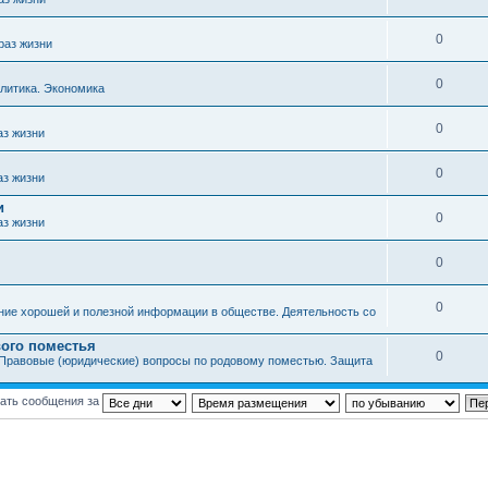
0
раз жизни
0
литика. Экономика
0
аз жизни
0
аз жизни
и
0
аз жизни
0
0
ние хорошей и полезной информации в обществе. Деятельность со
ого поместья
0
Правовые (юридические) вопросы по родовому поместью. Защита
ать сообщения за