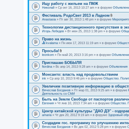
Ищу работу с жильем на ПМЖ
Николай
» Ср окт 16, 2013 10:27 am » в форуме
Объявлен
Фестиваль РодоСвет 2013 в Ладном
В
Anastasia
» Пт авг 30, 2013 1:48 pm » в форуме
Мероприят
л
о
Технологии дистанционного присутствия в эк
ж
Игорь Лебедев
» Вт июн 25, 2013 1:38 pm » в форуме
Обще
е
н
Право на жизнь
и
я
kvalama
» Пн июн 17, 2013 11:19 am » в форуме
Обществ
Д
а
Просьба!
н
В
leonkom
» Пн май 20, 2013 3:16 pm » в форуме
Объявлени
н
л
а
о
Приглашаю БОБЫЛЯ
я
ж
fiordina
т
» Вс апр 14, 2013 9:28 am » в форуме
Объявления
е
е
н
м
Монсанто: власть над продовольствием
и
а
я
ink
» Ср апр 10, 2013 9:46 pm » в форуме
Общество. Полит
с
о
Увеличим позитивную информацию в общест
д
Вячеслав Богданов
» Пт мар 01, 2013 9:25 am » в форуме
е
Деятельность со СМИ
р
ж
Быть на Земле Свободе от паспортов различ
и
Евгения
» Чт янв 10, 2013 7:34 am » в форуме
Общество. 
т
о
Центр китайской культуры "ДАО ДЭ" - оздор
п
amaria
р
» Чт дек 20, 2012 9:19 am » в форуме
Здоровый обр
о
с
Создадим гос. программу по улучшению инте
.
Вячеслав Богданов
» Вс дек 02, 2012 5:28 pm » в форуме
О