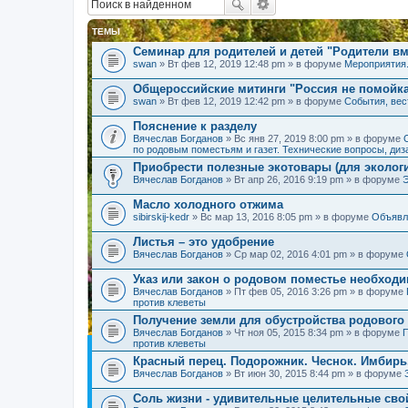
ТЕМЫ
Семинар для родителей и детей "Родители вм
swan
» Вт фев 12, 2019 12:48 pm » в форуме
Мероприятия
Общероссийские митинги "Россия не помойк
swan
» Вт фев 12, 2019 12:42 pm » в форуме
События, вес
Пояснение к разделу
Вячеслав Богданов
» Вс янв 27, 2019 8:00 pm » в форуме
по родовым поместьям и газет. Технические вопросы, диз
Приобрести полезные экотовары (для экологи
Вячеслав Богданов
» Вт апр 26, 2016 9:19 pm » в форуме
Масло холодного отжима
sibirskij-kedr
» Вс мар 13, 2016 8:05 pm » в форуме
Объявл
Листья – это удобрение
Вячеслав Богданов
» Ср мар 02, 2016 4:01 pm » в форуме
Указ или закон о родовом поместье необход
Вячеслав Богданов
» Пт фев 05, 2016 3:26 pm » в форуме
против клеветы
Получение земли для обустройства родового
Вячеслав Богданов
» Чт ноя 05, 2015 8:34 pm » в форуме
П
против клеветы
Красный перец. Подорожник. Чеснок. Имбирь
Вячеслав Богданов
» Вт июн 30, 2015 8:44 pm » в форуме
Соль жизни - удивительные целительные сво