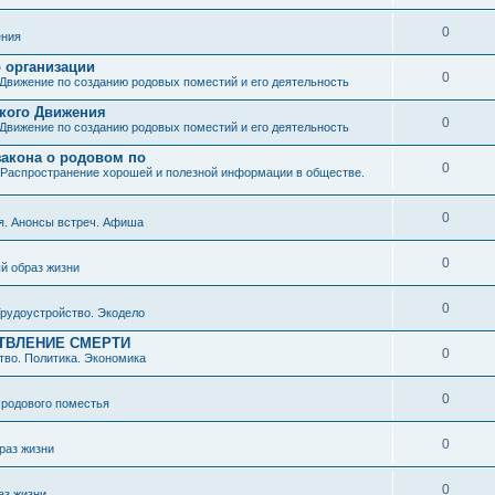
0
ния
о организации
0
Движение по созданию родовых поместий и его деятельность
ского Движения
0
Движение по созданию родовых поместий и его деятельность
закона о родовом по
0
Распространение хорошей и полезной информации в обществе.
0
я. Анонсы встреч. Афиша
0
й образ жизни
0
рудоустройство. Экодело
ТВЛЕНИЕ СМЕРТИ
0
во. Политика. Экономика
0
 родового поместья
0
раз жизни
0
аз жизни