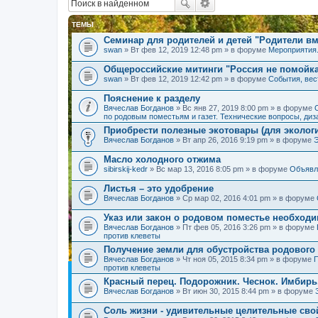
ТЕМЫ
Семинар для родителей и детей "Родители вм
swan
» Вт фев 12, 2019 12:48 pm » в форуме
Мероприятия
Общероссийские митинги "Россия не помойк
swan
» Вт фев 12, 2019 12:42 pm » в форуме
События, вес
Пояснение к разделу
Вячеслав Богданов
» Вс янв 27, 2019 8:00 pm » в форуме
по родовым поместьям и газет. Технические вопросы, диз
Приобрести полезные экотовары (для экологи
Вячеслав Богданов
» Вт апр 26, 2016 9:19 pm » в форуме
Масло холодного отжима
sibirskij-kedr
» Вс мар 13, 2016 8:05 pm » в форуме
Объявл
Листья – это удобрение
Вячеслав Богданов
» Ср мар 02, 2016 4:01 pm » в форуме
Указ или закон о родовом поместье необход
Вячеслав Богданов
» Пт фев 05, 2016 3:26 pm » в форуме
против клеветы
Получение земли для обустройства родового
Вячеслав Богданов
» Чт ноя 05, 2015 8:34 pm » в форуме
П
против клеветы
Красный перец. Подорожник. Чеснок. Имбирь
Вячеслав Богданов
» Вт июн 30, 2015 8:44 pm » в форуме
Соль жизни - удивительные целительные сво