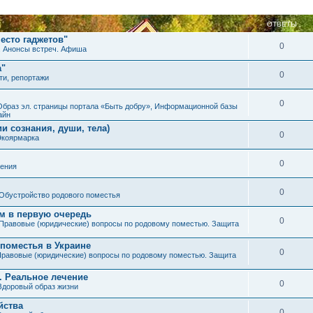
ОТВЕТЫ
есто гаджетов"
0
. Анонсы встреч. Афиша
а"
0
ти, репортажи
0
Образ эл. страницы портала «Быть добру», Информационной базы
айн
и сознания, души, тела)
0
Экоярмарка
0
ения
0
Обустройство родового поместья
им в первую очередь
0
Правовые (юридические) вопросы по родовому поместью. Защита
 поместья в Украине
0
равовые (юридические) вопросы по родовому поместью. Защита
. Реальное лечение
0
Здоровый образ жизни
йства
0