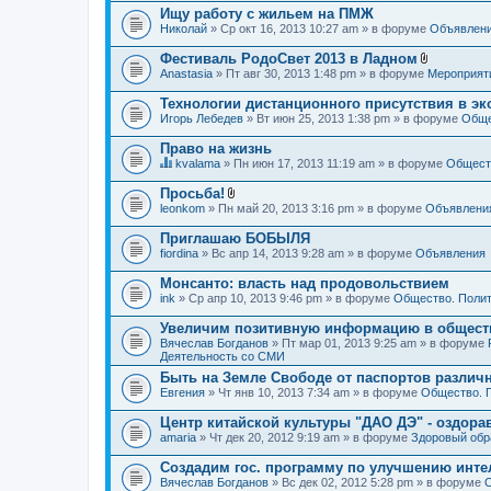
Ищу работу с жильем на ПМЖ
Николай
» Ср окт 16, 2013 10:27 am » в форуме
Объявлен
Фестиваль РодоСвет 2013 в Ладном
В
Anastasia
» Пт авг 30, 2013 1:48 pm » в форуме
Мероприят
л
о
Технологии дистанционного присутствия в эк
ж
Игорь Лебедев
» Вт июн 25, 2013 1:38 pm » в форуме
Обще
е
н
Право на жизнь
и
я
kvalama
» Пн июн 17, 2013 11:19 am » в форуме
Обществ
Д
а
Просьба!
н
В
leonkom
» Пн май 20, 2013 3:16 pm » в форуме
Объявлени
н
л
а
о
Приглашаю БОБЫЛЯ
я
ж
fiordina
т
» Вс апр 14, 2013 9:28 am » в форуме
Объявления
е
е
н
м
Монсанто: власть над продовольствием
и
а
я
ink
» Ср апр 10, 2013 9:46 pm » в форуме
Общество. Полит
с
о
Увеличим позитивную информацию в общест
д
Вячеслав Богданов
» Пт мар 01, 2013 9:25 am » в форуме
е
Деятельность со СМИ
р
ж
Быть на Земле Свободе от паспортов различ
и
Евгения
» Чт янв 10, 2013 7:34 am » в форуме
Общество. 
т
о
Центр китайской культуры "ДАО ДЭ" - оздор
п
amaria
р
» Чт дек 20, 2012 9:19 am » в форуме
Здоровый обр
о
с
Создадим гос. программу по улучшению инте
.
Вячеслав Богданов
» Вс дек 02, 2012 5:28 pm » в форуме
О