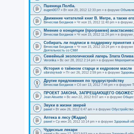
Пшеница Полба.
eugen0077
» Вт ноя 20, 2012 12:33 pm » в форуме
Объявле
Движение читателей книг В. Мегре, а также ег
Вячеслав Богданов
» Чт ноя 15, 2012 11:40 pm » в форуме
Мнение о концепции (программе) анастасиев
Вячеслав Богданов
» Чт ноя 15, 2012 11:24 pm » в форуме
Собирать ли подписи в поддержку принятия 
Вячеслав Богданов
» Чт ноя 15, 2012 10:24 pm » в форуме
Деятельность со СМИ
Семейный экологический лагерь Злата Олива
Veronika
» Вс окт 28, 2012 2:14 pm » в форуме
Мероприяти
История о таёжном старце и кедровом масле
sibirskij-kedr
» Пт окт 26, 2012 2:59 pm » в форуме
Здоровы
Другие предложения по трудоустройству
Вячеслав Богданов
» Сб окт 13, 2012 7:44 pm » в форуме
Т
ПРОЕКТ ЗАКОНА, ЗАПРЕЩАЮЩЕГО ОБОЖЕС
Jean Alouette
» Вс июл 22, 2012 8:07 am » в форуме
Общест
Звуки в жизни зверей
pawel
» Вт июн 26, 2012 6:47 am » в форуме
Обустройство
Аптека в лесу (Жадан)
pawel
» Ср июн 20, 2012 10:14 pm » в форуме
Здоровый об
Чудесные лекари
pawel
» Вс июн 17, 2012 9:53 pm » в форуме
Здоровый обр