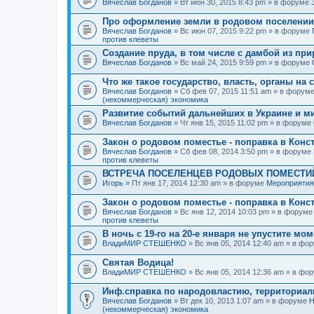
Вячеслав Богданов
» Вт июн 30, 2015 8:43 pm » в форуме
Про оформление земли в родовом поселении
Вячеслав Богданов
» Вс июн 07, 2015 9:22 pm » в форуме
против клеветы
Создание пруда, в том числе с дамбой из пр
Вячеслав Богданов
» Вс май 24, 2015 9:59 pm » в форуме
Что же такое государство, власть, органы на
Вячеслав Богданов
» Сб фев 07, 2015 11:51 am » в форум
(некоммерческая) экономика
Развитие событий дальнейших в Украине и м
Вячеслав Богданов
» Чт янв 15, 2015 11:02 pm » в форуме
Закон о родовом поместье - поправка в Конс
Вячеслав Богданов
» Сб фев 08, 2014 3:50 pm » в форуме
против клеветы
ВСТРЕЧА ПОСЕЛЕНЦЕВ РОДОВЫХ ПОМЕСТИЙ
Игорь
» Пт янв 17, 2014 12:30 am » в форуме
Мероприятия
Закон о родовом поместье - поправка в Конс
Вячеслав Богданов
» Вс янв 12, 2014 10:03 pm » в форум
против клеветы
В ночь с 19-го на 20-е января не упустите мо
ВладиМИР СТЕШЕНКО
» Вс янв 05, 2014 12:40 am » в фо
Святая Водица!
ВладиМИР СТЕШЕНКО
» Вс янв 05, 2014 12:36 am » в фо
Инф.справка по народовластию, территориа
Вячеслав Богданов
» Вт дек 10, 2013 1:07 am » в форуме
Н
(некоммерческая) экономика