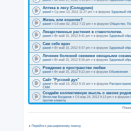
Аптека в лесу (Солодухин)
pawel
» Ср июн 13, 2012 11:27 pm » в форуме
Здоровый об
Жизнь или кошелек?
pawel
» Сб июн 02, 2012 7:22 pm » в форуме
Общество. По
Лекарственные растения в стамотологии.
pawel
» Вт май 15, 2012 9:41 pm » в форуме
Здоровый обр
Сам себе врач
pawel
» Вт май 15, 2012 9:37 pm » в форуме
Здоровый обр
Лечение болезней свежими овощными сокам
pawel
» Вт май 15, 2012 9:26 pm » в форуме
Здоровый обр
Рождение в пространстве любви
pawel
» Вт май 15, 2012 9:22 pm » в форуме
Объявления
Сайт "Русский дух"
pawel
» Вс май 13, 2012 9:15 am » в форуме
Распростране
СМИ
Создаём коллективную мысль о законе родов
Вячеслав Богданов
» Сб мар 24, 2012 9:13 pm » в форуме
против клеветы
Показ
Перейти к расширенному поиску