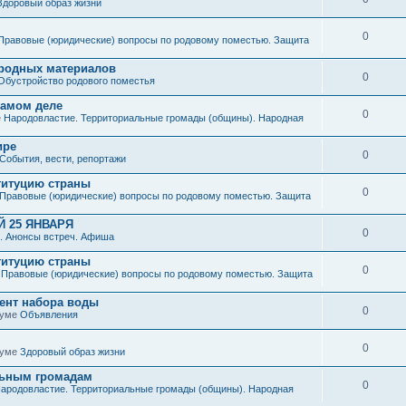
Здоровый образ жизни
0
Правовые (юридические) вопросы по родовому поместью. Защита
иродных материалов
0
Обустройство родового поместья
 самом деле
0
е
Народовластие. Территориальные громады (общины). Народная
ире
0
События, вести, репортажи
титуцию страны
0
Правовые (юридические) вопросы по родовому поместью. Защита
 25 ЯНВАРЯ
0
. Анонсы встреч. Афиша
титуцию страны
0
е
Правовые (юридические) вопросы по родовому поместью. Защита
мент набора воды
0
руме
Объявления
0
руме
Здоровый образ жизни
льным громадам
0
ародовластие. Территориальные громады (общины). Народная