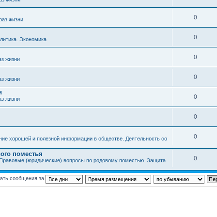
0
раз жизни
0
литика. Экономика
0
аз жизни
0
аз жизни
и
0
аз жизни
0
0
ние хорошей и полезной информации в обществе. Деятельность со
ого поместья
0
Правовые (юридические) вопросы по родовому поместью. Защита
ать сообщения за