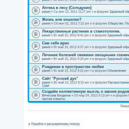
Аптека в лесу (Солодухин)
pawel
» Ср июн 13, 2012 11:27 pm » в форуме
Здоровый об
Жизнь или кошелек?
pawel
» Сб июн 02, 2012 7:22 pm » в форуме
Общество. По
Лекарственные растения в стамотологии.
pawel
» Вт май 15, 2012 9:41 pm » в форуме
Здоровый обр
Сам себе врач
pawel
» Вт май 15, 2012 9:37 pm » в форуме
Здоровый обр
Лечение болезней свежими овощными сокам
pawel
» Вт май 15, 2012 9:26 pm » в форуме
Здоровый обр
Рождение в пространстве любви
pawel
» Вт май 15, 2012 9:22 pm » в форуме
Объявления
Сайт "Русский дух"
pawel
» Вс май 13, 2012 9:15 am » в форуме
Распростране
СМИ
Создаём коллективную мысль о законе родов
Вячеслав Богданов
» Сб мар 24, 2012 9:13 pm » в форуме
против клеветы
Показ
Перейти к расширенному поиску