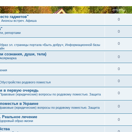
ОТВЕТЫ
есто гаджетов"
0
. Анонсы встреч. Афиша
а"
0
ти, репортажи
0
Образ эл. страницы портала «Быть добру», Информационной базы
айн
и сознания, души, тела)
0
Экоярмарка
0
ения
0
Обустройство родового поместья
им в первую очередь
0
Правовые (юридические) вопросы по родовому поместью. Защита
 поместья в Украине
0
равовые (юридические) вопросы по родовому поместью. Защита
. Реальное лечение
0
Здоровый образ жизни
йства
0