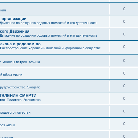
0
ния
о организации
0
Движение по созданию родовых поместий и его деятельность
ского Движения
0
Движение по созданию родовых поместий и его деятельность
закона о родовом по
0
Распространение хорошей и полезной информации в обществе.
0
я. Анонсы встреч. Афиша
0
й образ жизни
0
рудоустройство. Экодело
ТВЛЕНИЕ СМЕРТИ
0
во. Политика. Экономика
0
 родового поместья
0
раз жизни
0
аз жизни