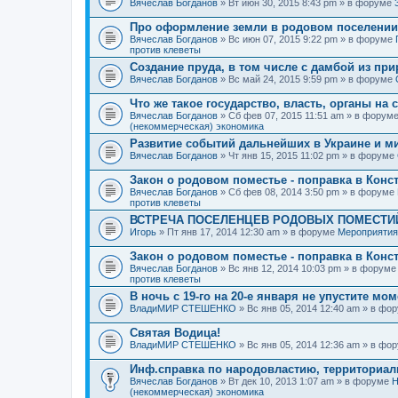
Вячеслав Богданов
» Вт июн 30, 2015 8:43 pm » в форуме
Про оформление земли в родовом поселении
Вячеслав Богданов
» Вс июн 07, 2015 9:22 pm » в форуме
против клеветы
Создание пруда, в том числе с дамбой из пр
Вячеслав Богданов
» Вс май 24, 2015 9:59 pm » в форуме
Что же такое государство, власть, органы на
Вячеслав Богданов
» Сб фев 07, 2015 11:51 am » в форум
(некоммерческая) экономика
Развитие событий дальнейших в Украине и м
Вячеслав Богданов
» Чт янв 15, 2015 11:02 pm » в форуме
Закон о родовом поместье - поправка в Конс
Вячеслав Богданов
» Сб фев 08, 2014 3:50 pm » в форуме
против клеветы
ВСТРЕЧА ПОСЕЛЕНЦЕВ РОДОВЫХ ПОМЕСТИЙ
Игорь
» Пт янв 17, 2014 12:30 am » в форуме
Мероприятия
Закон о родовом поместье - поправка в Конс
Вячеслав Богданов
» Вс янв 12, 2014 10:03 pm » в форум
против клеветы
В ночь с 19-го на 20-е января не упустите мо
ВладиМИР СТЕШЕНКО
» Вс янв 05, 2014 12:40 am » в фо
Святая Водица!
ВладиМИР СТЕШЕНКО
» Вс янв 05, 2014 12:36 am » в фо
Инф.справка по народовластию, территориа
Вячеслав Богданов
» Вт дек 10, 2013 1:07 am » в форуме
Н
(некоммерческая) экономика