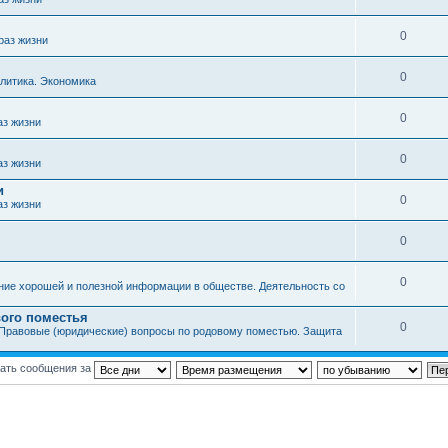
0
раз жизни
0
литика. Экономика
0
аз жизни
0
аз жизни
и
0
аз жизни
0
0
ние хорошей и полезной информации в обществе. Деятельность со
ого поместья
0
Правовые (юридические) вопросы по родовому поместью. Защита
ать сообщения за