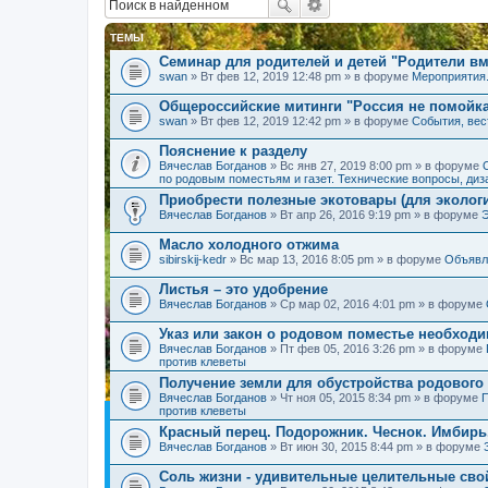
ТЕМЫ
Семинар для родителей и детей "Родители вм
swan
» Вт фев 12, 2019 12:48 pm » в форуме
Мероприятия
Общероссийские митинги "Россия не помойк
swan
» Вт фев 12, 2019 12:42 pm » в форуме
События, вес
Пояснение к разделу
Вячеслав Богданов
» Вс янв 27, 2019 8:00 pm » в форуме
по родовым поместьям и газет. Технические вопросы, диз
Приобрести полезные экотовары (для экологи
Вячеслав Богданов
» Вт апр 26, 2016 9:19 pm » в форуме
Масло холодного отжима
sibirskij-kedr
» Вс мар 13, 2016 8:05 pm » в форуме
Объявл
Листья – это удобрение
Вячеслав Богданов
» Ср мар 02, 2016 4:01 pm » в форуме
Указ или закон о родовом поместье необход
Вячеслав Богданов
» Пт фев 05, 2016 3:26 pm » в форуме
против клеветы
Получение земли для обустройства родового
Вячеслав Богданов
» Чт ноя 05, 2015 8:34 pm » в форуме
П
против клеветы
Красный перец. Подорожник. Чеснок. Имбирь
Вячеслав Богданов
» Вт июн 30, 2015 8:44 pm » в форуме
Соль жизни - удивительные целительные сво