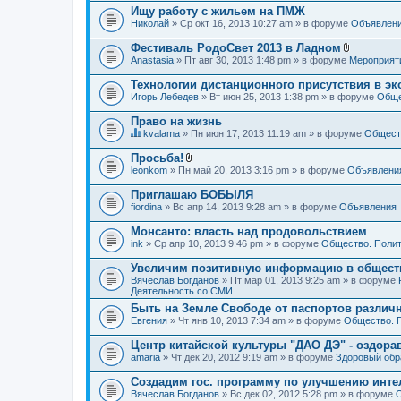
Ищу работу с жильем на ПМЖ
Николай
» Ср окт 16, 2013 10:27 am » в форуме
Объявлен
Фестиваль РодоСвет 2013 в Ладном
В
Anastasia
» Пт авг 30, 2013 1:48 pm » в форуме
Мероприят
л
о
Технологии дистанционного присутствия в эк
ж
Игорь Лебедев
» Вт июн 25, 2013 1:38 pm » в форуме
Обще
е
н
Право на жизнь
и
я
kvalama
» Пн июн 17, 2013 11:19 am » в форуме
Обществ
Д
а
Просьба!
н
В
leonkom
» Пн май 20, 2013 3:16 pm » в форуме
Объявлени
н
л
а
о
Приглашаю БОБЫЛЯ
я
ж
fiordina
т
» Вс апр 14, 2013 9:28 am » в форуме
Объявления
е
е
н
м
Монсанто: власть над продовольствием
и
а
я
ink
» Ср апр 10, 2013 9:46 pm » в форуме
Общество. Полит
с
о
Увеличим позитивную информацию в общест
д
Вячеслав Богданов
» Пт мар 01, 2013 9:25 am » в форуме
е
Деятельность со СМИ
р
ж
Быть на Земле Свободе от паспортов различ
и
Евгения
» Чт янв 10, 2013 7:34 am » в форуме
Общество. 
т
о
Центр китайской культуры "ДАО ДЭ" - оздор
п
amaria
р
» Чт дек 20, 2012 9:19 am » в форуме
Здоровый обр
о
с
Создадим гос. программу по улучшению инте
.
Вячеслав Богданов
» Вс дек 02, 2012 5:28 pm » в форуме
О