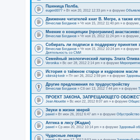
Пшеница Полба.
eugen0077
» Вт ноя 20, 2012 12:33 pm » в форуме
Объявле
Движение читателей книг В. Мегре, а также ег
Вячеслав Богданов
» Чт ноя 15, 2012 11:40 pm » в форуме
Мнение о концепции (программе) анастасиев
Вячеслав Богданов
» Чт ноя 15, 2012 11:24 pm » в форуме
Собирать ли подписи в поддержку принятия 
Вячеслав Богданов
» Чт ноя 15, 2012 10:24 pm » в форуме
Деятельность со СМИ
Семейный экологический лагерь Злата Олива
Veronika
» Вс окт 28, 2012 2:14 pm » в форуме
Мероприяти
История о таёжном старце и кедровом масле
sibirskij-kedr
» Пт окт 26, 2012 2:59 pm » в форуме
Здоровы
Другие предложения по трудоустройству
Вячеслав Богданов
» Сб окт 13, 2012 7:44 pm » в форуме
Т
ПРОЕКТ ЗАКОНА, ЗАПРЕЩАЮЩЕГО ОБОЖЕС
Jean Alouette
» Вс июл 22, 2012 8:07 am » в форуме
Общест
Звуки в жизни зверей
pawel
» Вт июн 26, 2012 6:47 am » в форуме
Обустройство
Аптека в лесу (Жадан)
pawel
» Ср июн 20, 2012 10:14 pm » в форуме
Здоровый об
Чудесные лекари
pawel
» Вс июн 17, 2012 9:53 pm » в форуме
Здоровый обр