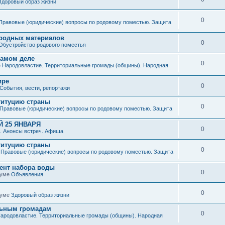
Здоровый образ жизни
0
Правовые (юридические) вопросы по родовому поместью. Защита
иродных материалов
0
Обустройство родового поместья
 самом деле
0
е
Народовластие. Территориальные громады (общины). Народная
ире
0
События, вести, репортажи
титуцию страны
0
Правовые (юридические) вопросы по родовому поместью. Защита
 25 ЯНВАРЯ
0
. Анонсы встреч. Афиша
титуцию страны
0
е
Правовые (юридические) вопросы по родовому поместью. Защита
мент набора воды
0
руме
Объявления
0
руме
Здоровый образ жизни
льным громадам
0
ародовластие. Территориальные громады (общины). Народная