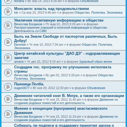
fiordina
» Вс апр 14, 2013 9:28 am » в форуме
Объявления
е
е
н
м
Монсанто: власть над продовольствием
и
а
я
ink
» Ср апр 10, 2013 9:46 pm » в форуме
Общество. Политика. Экономика
с
о
Увеличим позитивную информацию в обществе
д
е
Вячеслав Богданов
» Пт мар 01, 2013 9:25 am » в форуме
р
Распространение хорошей и полезной информации в обществе.
ж
Деятельность со СМИ
и
Быть на Земле Свободе от паспортов различных, Быть
т
Добру!
о
п
Евгения
» Чт янв 10, 2013 7:34 am » в форуме
Общество. Политика.
р
Экономика
о
Центр китайской культуры "ДАО ДЭ" - оздоравливающие
с
занятия
.
amaria
» Чт дек 20, 2012 9:19 am » в форуме
Здоровый образ жизни
Создадим гос. программу по улучшению интеллекта
страны
Вячеслав Богданов
» Вс дек 02, 2012 5:28 pm » в форуме
Общество.
Политика. Экономика
Пшеница Полба.
eugen0077
» Вт ноя 20, 2012 12:33 pm » в форуме
Объявления
Движение читателей книг В. Мегре, а также его организации
Вячеслав Богданов
» Чт ноя 15, 2012 11:40 pm » в форуме
Движение по
созданию родовых поместий и его деятельность
Мнение о концепции (программе) анастасиевского
Движения
Вячеслав Богданов
» Чт ноя 15, 2012 11:24 pm » в форуме
Движение по
созданию родовых поместий и его деятельность
Собирать ли подписи в поддержку принятия закона о