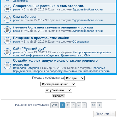
Экономика
Лекарственные растения в стамотологии.
pawel
» Вт май 15, 2012 9:41 pm » в форуме
Здоровый образ жизни
Сам себе врач
pawel
» Вт май 15, 2012 9:37 pm » в форуме
Здоровый образ жизни
Лечение болезней свежими овощными соками
pawel
» Вт май 15, 2012 9:26 pm » в форуме
Здоровый образ жизни
Рождение в пространстве любви
pawel
» Вт май 15, 2012 9:22 pm » в форуме
Объявления
Сайт "Русский дух"
pawel
» Вс май 13, 2012 9:15 am » в форуме
Распространение хорошей и
полезной информации в обществе. Деятельность со СМИ
Создаём коллективную мысль о законе родового
поместья
Вячеслав Богданов
» Сб мар 24, 2012 9:13 pm » в форуме
Правовые
(юридические) вопросы по родовому поместью. Защита против клеветы
Показать сообщения за
Найдено 498 результатов
1
2
3
4
5
…
10
Перейти