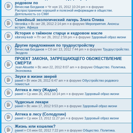
родовом по
Вячеслав Богданов
» Чт ноя 15, 2012 10:24 pm » в форуме
Распространение хорошей и полезной информации в обществе.
Деятельность со СМИ
Семейный экологический лагерь Злата Олива
Veronika
» Вс окт 28, 2012 2:14 pm » в форуме
Мероприятия. Анонсы
встреч. Афиша
История о таёжном старце и кедровом масле
sibirskij-kedr
» Пт окт 26, 2012 2:59 pm » в форуме
Здоровый образ жизни
Другие предложения по трудоустройству
Вячеслав Богданов
» Сб окт 13, 2012 7:44 pm » в форуме
Трудоустройство.
Экодело
ПРОЕКТ ЗАКОНА, ЗАПРЕЩАЮЩЕГО ОБОЖЕСТВЛЕНИЕ
СМЕРТИ
Jean Alouette
» Вс июл 22, 2012 8:07 am » в форуме
Общество. Политика.
Экономика
Звуки в жизни зверей
pawel
» Вт июн 26, 2012 6:47 am » в форуме
Обустройство родового
поместья
Аптека в лесу (Жадан)
pawel
» Ср июн 20, 2012 10:14 pm » в форуме
Здоровый образ жизни
Чудесные лекари
pawel
» Вс июн 17, 2012 9:53 pm » в форуме
Здоровый образ жизни
Аптека в лесу (Солодухин)
pawel
» Ср июн 13, 2012 11:27 pm » в форуме
Здоровый образ жизни
Жизнь или кошелек?
pawel
» Сб июн 02, 2012 7:22 pm » в форуме
Общество. Политика.