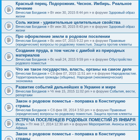
Красный перец. Подорожник. Чеснок. Имбирь. Реальное
лечение
Вячеслав Богданов
» Вт июн 30, 2015 8:44 pm » в форуме
Здоровый образ
жизни
Соль жизни - удивительные целительные свойства
Вячеслав Богданов
» Вт июн 30, 2015 8:43 pm » в форуме
Здоровый образ
жизни
Про оформление земли в родовом поселении
Вячеслав Богданов
» Вс июн 07, 2015 9:22 pm » в форуме
Правовые
(юридические) вопросы по родовому поместью. Защита против клеветы
Создание пруда, в том числе с дамбой из природных
материалов
Вячеслав Богданов
» Вс май 24, 2015 9:59 pm » в форуме
Обустройство
родового поместья
Что же такое государство, власть, органы на самом деле
Вячеслав Богданов
» Сб фев 07, 2015 11:51 am » в форуме
Народовластие.
Территориальные громады (общины). Народная (некоммерческая)
экономика
Развитие событий дальнейших в Украине и мире
Вячеслав Богданов
» Чт янв 15, 2015 11:02 pm » в форуме
События, вести,
репортажи
Закон о родовом поместье - поправка в Конституцию
страны
Вячеслав Богданов
» Сб фев 08, 2014 3:50 pm » в форуме
Правовые
(юридические) вопросы по родовому поместью. Защита против клеветы
ВСТРЕЧА ПОСЕЛЕНЦЕВ РОДОВЫХ ПОМЕСТИЙ 25 ЯНВАРЯ
Игорь
» Пт янв 17, 2014 12:30 am » в форуме
Мероприятия. Анонсы встреч.
Афиша
Закон о родовом поместье - поправка в Конституцию
страны