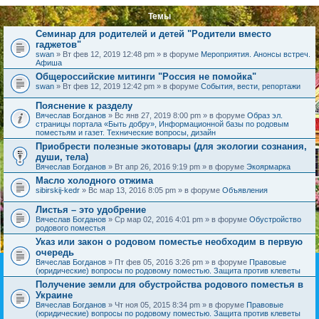
Темы
Семинар для родителей и детей "Родители вместо
гаджетов"
swan
» Вт фев 12, 2019 12:48 pm » в форуме
Мероприятия. Анонсы встреч.
Афиша
Общероссийские митинги "Россия не помойка"
swan
» Вт фев 12, 2019 12:42 pm » в форуме
События, вести, репортажи
Пояснение к разделу
Вячеслав Богданов
» Вс янв 27, 2019 8:00 pm » в форуме
Образ эл.
страницы портала «Быть добру», Информационной базы по родовым
поместьям и газет. Технические вопросы, дизайн
Приобрести полезные экотовары (для экологии сознания,
души, тела)
Вячеслав Богданов
» Вт апр 26, 2016 9:19 pm » в форуме
Экоярмарка
Масло холодного отжима
sibirskij-kedr
» Вс мар 13, 2016 8:05 pm » в форуме
Объявления
Листья – это удобрение
Вячеслав Богданов
» Ср мар 02, 2016 4:01 pm » в форуме
Обустройство
родового поместья
Указ или закон о родовом поместье необходим в первую
очередь
Вячеслав Богданов
» Пт фев 05, 2016 3:26 pm » в форуме
Правовые
(юридические) вопросы по родовому поместью. Защита против клеветы
Получение земли для обустройства родового поместья в
Украине
Вячеслав Богданов
» Чт ноя 05, 2015 8:34 pm » в форуме
Правовые
(юридические) вопросы по родовому поместью. Защита против клеветы