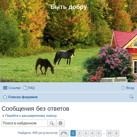
Быть добру
Ссылки
FAQ
Вход
Список форумов
ои
Сообщения без ответов
ск
Перейти к расширенному поиску
Найдено 498 результатов
1
2
3
4
5
…
10