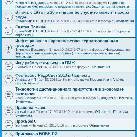
Вячеслав Богданов
» Вс янв 12, 2014 10:03 pm » в форуме
Правовые
(юридические) вопросы по родовому поместью. Защита против клеветы
В ночь с 19-го на 20-е января не упустите момент набора
воды
ВладиМИР СТЕШЕНКО
» Вс янв 05, 2014 12:40 am » в форуме
Объявления
Святая Водица!
ВладиМИР СТЕШЕНКО
» Вс янв 05, 2014 12:36 am » в форуме
Здоровый
образ жизни
Инф.справка по народовластию, территориальным
громадам
Вячеслав Богданов
» Вт дек 10, 2013 1:07 am » в форуме
Народовластие.
Территориальные громады (общины). Народная (некоммерческая)
экономика
Ищу работу с жильем на ПМЖ
Николай
» Ср окт 16, 2013 10:27 am » в форуме
Объявления
Фестиваль РодоСвет 2013 в Ладном
В
Anastasia
» Пт авг 30, 2013 1:48 pm » в форуме
Мероприятия. Анонсы
л
встреч. Афиша
о
Технологии дистанционного присутствия в экономике,
ж
капитализ
е
н
Игорь Лебедев
» Вт июн 25, 2013 1:38 pm » в форуме
Общество. Политика.
и
Экономика
я
Право на жизнь
kvalama
» Пн июн 17, 2013 11:19 am » в форуме
Общество. Политика.
Д
Экономика
а
Просьба!
н
В
leonkom
» Пн май 20, 2013 3:16 pm » в форуме
Объявления
н
л
а
о
я
Приглашаю БОБЫЛЯ
ж
т