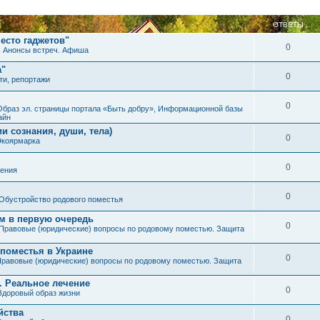
ОТВЕТЫ
есто гаджетов"
0
. Анонсы встреч. Афиша
а"
0
ти, репортажи
0
Образ эл. страницы портала «Быть добру», Информационной базы
айн
и сознания, души, тела)
0
Экоярмарка
0
ения
0
Обустройство родового поместья
им в первую очередь
0
Правовые (юридические) вопросы по родовому поместью. Защита
 поместья в Украине
0
равовые (юридические) вопросы по родовому поместью. Защита
. Реальное лечение
0
Здоровый образ жизни
йства
0