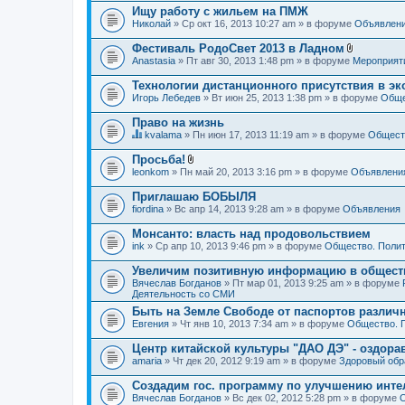
Ищу работу с жильем на ПМЖ
Николай
» Ср окт 16, 2013 10:27 am » в форуме
Объявлен
Фестиваль РодоСвет 2013 в Ладном
В
Anastasia
» Пт авг 30, 2013 1:48 pm » в форуме
Мероприят
л
о
Технологии дистанционного присутствия в эк
ж
Игорь Лебедев
» Вт июн 25, 2013 1:38 pm » в форуме
Обще
е
н
Право на жизнь
и
я
kvalama
» Пн июн 17, 2013 11:19 am » в форуме
Обществ
Д
а
Просьба!
н
В
leonkom
» Пн май 20, 2013 3:16 pm » в форуме
Объявлени
н
л
а
о
Приглашаю БОБЫЛЯ
я
ж
fiordina
т
» Вс апр 14, 2013 9:28 am » в форуме
Объявления
е
е
н
м
Монсанто: власть над продовольствием
и
а
я
ink
» Ср апр 10, 2013 9:46 pm » в форуме
Общество. Полит
с
о
Увеличим позитивную информацию в общест
д
Вячеслав Богданов
» Пт мар 01, 2013 9:25 am » в форуме
е
Деятельность со СМИ
р
ж
Быть на Земле Свободе от паспортов различ
и
Евгения
» Чт янв 10, 2013 7:34 am » в форуме
Общество. 
т
о
Центр китайской культуры "ДАО ДЭ" - оздор
п
amaria
р
» Чт дек 20, 2012 9:19 am » в форуме
Здоровый обр
о
с
Создадим гос. программу по улучшению инте
.
Вячеслав Богданов
» Вс дек 02, 2012 5:28 pm » в форуме
О