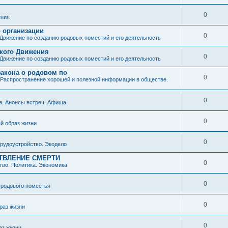
0
ния
о организации
0
Движение по созданию родовых поместий и его деятельность
ского Движения
0
Движение по созданию родовых поместий и его деятельность
закона о родовом по
0
Распространение хорошей и полезной информации в обществе.
0
я. Анонсы встреч. Афиша
0
й образ жизни
0
рудоустройство. Экодело
ТВЛЕНИЕ СМЕРТИ
0
во. Политика. Экономика
0
 родового поместья
0
раз жизни
0
аз жизни