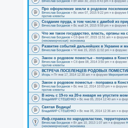
Вячеслав Богданов
» Вт июн 30, 2015 8:43 pm » в форуме
Про оформление земли в родовом поселении
Вячеслав Богданов
» Вс июн 07, 2015 9:22 pm » в форуме
против клеветы
Создание пруда, в том числе с дамбой из пр
Вячеслав Богданов
» Вс май 24, 2015 9:59 pm » в форуме
Что же такое государство, власть, органы на
Вячеслав Богданов
» Сб фев 07, 2015 11:51 am » в форум
(некоммерческая) экономика
Развитие событий дальнейших в Украине и м
Вячеслав Богданов
» Чт янв 15, 2015 11:02 pm » в форуме
Закон о родовом поместье - поправка в Конс
Вячеслав Богданов
» Сб фев 08, 2014 3:50 pm » в форуме
против клеветы
ВСТРЕЧА ПОСЕЛЕНЦЕВ РОДОВЫХ ПОМЕСТИЙ
Игорь
» Пт янв 17, 2014 12:30 am » в форуме
Мероприятия
Закон о родовом поместье - поправка в Конс
Вячеслав Богданов
» Вс янв 12, 2014 10:03 pm » в форум
против клеветы
В ночь с 19-го на 20-е января не упустите мо
ВладиМИР СТЕШЕНКО
» Вс янв 05, 2014 12:40 am » в фо
Святая Водица!
ВладиМИР СТЕШЕНКО
» Вс янв 05, 2014 12:36 am » в фо
Инф.справка по народовластию, территориа
Вячеслав Богданов
» Вт дек 10, 2013 1:07 am » в форуме
Н
(некоммерческая) экономика