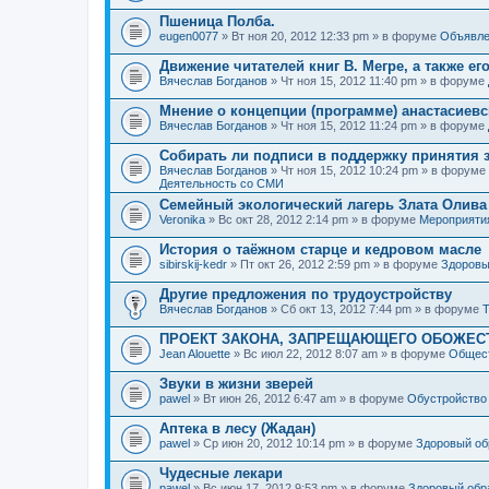
Пшеница Полба.
eugen0077
» Вт ноя 20, 2012 12:33 pm » в форуме
Объявле
Движение читателей книг В. Мегре, а также ег
Вячеслав Богданов
» Чт ноя 15, 2012 11:40 pm » в форуме
Мнение о концепции (программе) анастасиев
Вячеслав Богданов
» Чт ноя 15, 2012 11:24 pm » в форуме
Собирать ли подписи в поддержку принятия 
Вячеслав Богданов
» Чт ноя 15, 2012 10:24 pm » в форуме
Деятельность со СМИ
Семейный экологический лагерь Злата Олива
Veronika
» Вс окт 28, 2012 2:14 pm » в форуме
Мероприяти
История о таёжном старце и кедровом масле
sibirskij-kedr
» Пт окт 26, 2012 2:59 pm » в форуме
Здоровы
Другие предложения по трудоустройству
Вячеслав Богданов
» Сб окт 13, 2012 7:44 pm » в форуме
Т
ПРОЕКТ ЗАКОНА, ЗАПРЕЩАЮЩЕГО ОБОЖЕС
Jean Alouette
» Вс июл 22, 2012 8:07 am » в форуме
Общест
Звуки в жизни зверей
pawel
» Вт июн 26, 2012 6:47 am » в форуме
Обустройство
Аптека в лесу (Жадан)
pawel
» Ср июн 20, 2012 10:14 pm » в форуме
Здоровый об
Чудесные лекари
pawel
» Вс июн 17, 2012 9:53 pm » в форуме
Здоровый обр