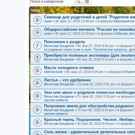
ТЕМЫ
Семинар для родителей и детей "Родители вм
swan
» Вт фев 12, 2019 12:48 pm » в форуме
Мероприятия
Общероссийские митинги "Россия не помойк
swan
» Вт фев 12, 2019 12:42 pm » в форуме
События, вес
Пояснение к разделу
Вячеслав Богданов
» Вс янв 27, 2019 8:00 pm » в форуме
по родовым поместьям и газет. Технические вопросы, диз
Приобрести полезные экотовары (для экологи
Вячеслав Богданов
» Вт апр 26, 2016 9:19 pm » в форуме
Масло холодного отжима
sibirskij-kedr
» Вс мар 13, 2016 8:05 pm » в форуме
Объявл
Листья – это удобрение
Вячеслав Богданов
» Ср мар 02, 2016 4:01 pm » в форуме
Указ или закон о родовом поместье необход
Вячеслав Богданов
» Пт фев 05, 2016 3:26 pm » в форуме
против клеветы
Получение земли для обустройства родового
Вячеслав Богданов
» Чт ноя 05, 2015 8:34 pm » в форуме
П
против клеветы
Красный перец. Подорожник. Чеснок. Имбирь
Вячеслав Богданов
» Вт июн 30, 2015 8:44 pm » в форуме
Соль жизни - удивительные целительные сво