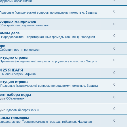
Здоровый образ жизни
0
Правовые (юридические) вопросы по родовому поместью. Защита
иродных материалов
0
Обустройство родового поместья
 самом деле
0
е
Народовластие. Территориальные громады (общины). Народная
ире
0
События, вести, репортажи
титуцию страны
0
Правовые (юридические) вопросы по родовому поместью. Защита
 25 ЯНВАРЯ
0
. Анонсы встреч. Афиша
титуцию страны
0
е
Правовые (юридические) вопросы по родовому поместью. Защита
мент набора воды
0
руме
Объявления
0
руме
Здоровый образ жизни
льным громадам
0
ародовластие. Территориальные громады (общины). Народная