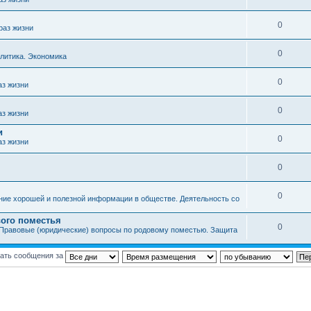
0
раз жизни
0
литика. Экономика
0
аз жизни
0
аз жизни
и
0
аз жизни
0
0
ние хорошей и полезной информации в обществе. Деятельность со
ого поместья
0
Правовые (юридические) вопросы по родовому поместью. Защита
ать сообщения за