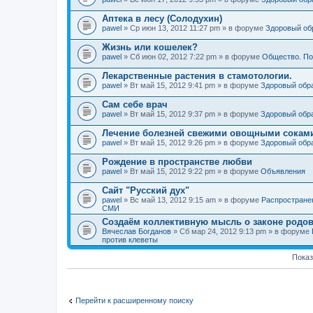
Аптека в лесу (Солодухин)
pawel
» Ср июн 13, 2012 11:27 pm » в форуме
Здоровый об
Жизнь или кошелек?
pawel
» Сб июн 02, 2012 7:22 pm » в форуме
Общество. По
Лекарственные растения в стамотологии.
pawel
» Вт май 15, 2012 9:41 pm » в форуме
Здоровый обр
Сам себе врач
pawel
» Вт май 15, 2012 9:37 pm » в форуме
Здоровый обр
Лечение болезней свежими овощными сокам
pawel
» Вт май 15, 2012 9:26 pm » в форуме
Здоровый обр
Рождение в пространстве любви
pawel
» Вт май 15, 2012 9:22 pm » в форуме
Объявления
Сайт "Русский дух"
pawel
» Вс май 13, 2012 9:15 am » в форуме
Распростране
СМИ
Создаём коллективную мысль о законе родов
Вячеслав Богданов
» Сб мар 24, 2012 9:13 pm » в форуме
против клеветы
Показ
Перейти к расширенному поиску