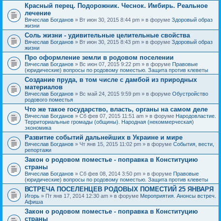
Красный перец. Подорожник. Чеснок. Имбирь. Реальное
лечение
Вячеслав Богданов
» Вт июн 30, 2015 8:44 pm » в форуме
Здоровый образ
жизни
Соль жизни - удивительные целительные свойства
Вячеслав Богданов
» Вт июн 30, 2015 8:43 pm » в форуме
Здоровый образ
жизни
Про оформление земли в родовом поселении
Вячеслав Богданов
» Вс июн 07, 2015 9:22 pm » в форуме
Правовые
(юридические) вопросы по родовому поместью. Защита против клеветы
Создание пруда, в том числе с дамбой из природных
материалов
Вячеслав Богданов
» Вс май 24, 2015 9:59 pm » в форуме
Обустройство
родового поместья
Что же такое государство, власть, органы на самом деле
Вячеслав Богданов
» Сб фев 07, 2015 11:51 am » в форуме
Народовластие.
Территориальные громады (общины). Народная (некоммерческая)
экономика
Развитие событий дальнейших в Украине и мире
Вячеслав Богданов
» Чт янв 15, 2015 11:02 pm » в форуме
События, вести,
репортажи
Закон о родовом поместье - поправка в Конституцию
страны
Вячеслав Богданов
» Сб фев 08, 2014 3:50 pm » в форуме
Правовые
(юридические) вопросы по родовому поместью. Защита против клеветы
ВСТРЕЧА ПОСЕЛЕНЦЕВ РОДОВЫХ ПОМЕСТИЙ 25 ЯНВАРЯ
Игорь
» Пт янв 17, 2014 12:30 am » в форуме
Мероприятия. Анонсы встреч.
Афиша
Закон о родовом поместье - поправка в Конституцию
страны