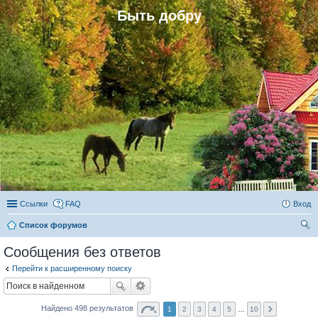
Быть добру
Ссылки
FAQ
Вход
Список форумов
ои
Сообщения без ответов
ск
Перейти к расширенному поиску
Найдено 498 результатов
1
2
3
4
5
…
10