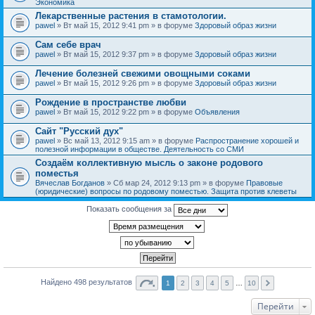
Экономика
Лекарственные растения в стамотологии.
pawel
» Вт май 15, 2012 9:41 pm » в форуме
Здоровый образ жизни
Сам себе врач
pawel
» Вт май 15, 2012 9:37 pm » в форуме
Здоровый образ жизни
Лечение болезней свежими овощными соками
pawel
» Вт май 15, 2012 9:26 pm » в форуме
Здоровый образ жизни
Рождение в пространстве любви
pawel
» Вт май 15, 2012 9:22 pm » в форуме
Объявления
Сайт "Русский дух"
pawel
» Вс май 13, 2012 9:15 am » в форуме
Распространение хорошей и
полезной информации в обществе. Деятельность со СМИ
Создаём коллективную мысль о законе родового
поместья
Вячеслав Богданов
» Сб мар 24, 2012 9:13 pm » в форуме
Правовые
(юридические) вопросы по родовому поместью. Защита против клеветы
Показать сообщения за
Найдено 498 результатов
1
2
3
4
5
…
10
Перейти