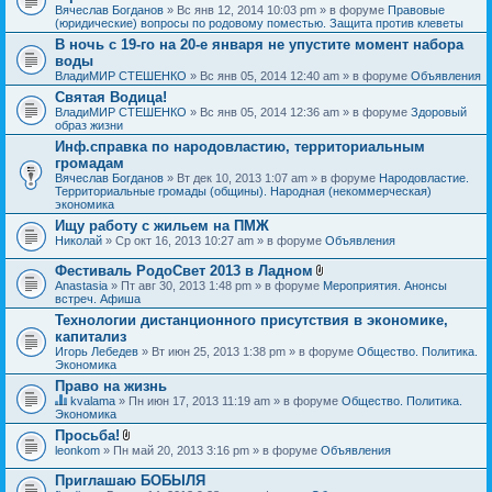
Вячеслав Богданов
» Вс янв 12, 2014 10:03 pm » в форуме
Правовые
(юридические) вопросы по родовому поместью. Защита против клеветы
В ночь с 19-го на 20-е января не упустите момент набора
воды
ВладиМИР СТЕШЕНКО
» Вс янв 05, 2014 12:40 am » в форуме
Объявления
Святая Водица!
ВладиМИР СТЕШЕНКО
» Вс янв 05, 2014 12:36 am » в форуме
Здоровый
образ жизни
Инф.справка по народовластию, территориальным
громадам
Вячеслав Богданов
» Вт дек 10, 2013 1:07 am » в форуме
Народовластие.
Территориальные громады (общины). Народная (некоммерческая)
экономика
Ищу работу с жильем на ПМЖ
Николай
» Ср окт 16, 2013 10:27 am » в форуме
Объявления
Фестиваль РодоСвет 2013 в Ладном
В
Anastasia
» Пт авг 30, 2013 1:48 pm » в форуме
Мероприятия. Анонсы
л
встреч. Афиша
о
Технологии дистанционного присутствия в экономике,
ж
капитализ
е
н
Игорь Лебедев
» Вт июн 25, 2013 1:38 pm » в форуме
Общество. Политика.
и
Экономика
я
Право на жизнь
kvalama
» Пн июн 17, 2013 11:19 am » в форуме
Общество. Политика.
Д
Экономика
а
Просьба!
н
В
leonkom
» Пн май 20, 2013 3:16 pm » в форуме
Объявления
н
л
а
о
я
Приглашаю БОБЫЛЯ
ж
т