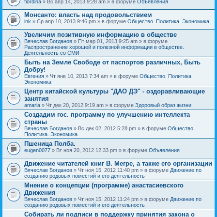
fiordina
» Вс апр 14, 2013 9:28 am » в форуме
Объявления
е
е
н
м
Монсанто: власть над продовольствием
и
а
я
ink
» Ср апр 10, 2013 9:46 pm » в форуме
Общество. Политика. Экономика
с
о
Увеличим позитивную информацию в обществе
д
е
Вячеслав Богданов
» Пт мар 01, 2013 9:25 am » в форуме
р
Распространение хорошей и полезной информации в обществе.
ж
Деятельность со СМИ
и
Быть на Земле Свободе от паспортов различных, Быть
т
Добру!
о
п
Евгения
» Чт янв 10, 2013 7:34 am » в форуме
Общество. Политика.
р
Экономика
о
Центр китайской культуры "ДАО ДЭ" - оздоравливающие
с
занятия
.
amaria
» Чт дек 20, 2012 9:19 am » в форуме
Здоровый образ жизни
Создадим гос. программу по улучшению интеллекта
страны
Вячеслав Богданов
» Вс дек 02, 2012 5:28 pm » в форуме
Общество.
Политика. Экономика
Пшеница Полба.
eugen0077
» Вт ноя 20, 2012 12:33 pm » в форуме
Объявления
Движение читателей книг В. Мегре, а также его организации
Вячеслав Богданов
» Чт ноя 15, 2012 11:40 pm » в форуме
Движение по
созданию родовых поместий и его деятельность
Мнение о концепции (программе) анастасиевского
Движения
Вячеслав Богданов
» Чт ноя 15, 2012 11:24 pm » в форуме
Движение по
созданию родовых поместий и его деятельность
Собирать ли подписи в поддержку принятия закона о