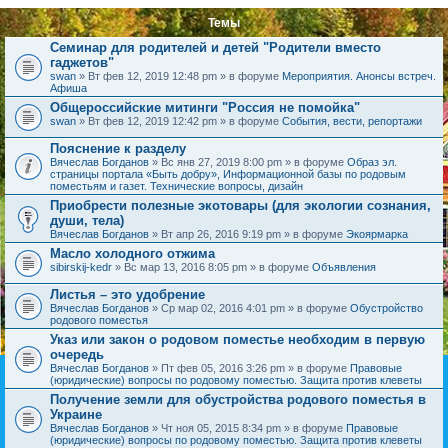
Темы
Семинар для родителей и детей "Родители вместо
гаджетов"
swan
» Вт фев 12, 2019 12:48 pm » в форуме
Мероприятия. Анонсы встреч.
Афиша
Общероссийские митинги "Россия не помойка"
swan
» Вт фев 12, 2019 12:42 pm » в форуме
События, вести, репортажи
Пояснение к разделу
Вячеслав Богданов
» Вс янв 27, 2019 8:00 pm » в форуме
Образ эл.
страницы портала «Быть добру», Информационной базы по родовым
поместьям и газет. Технические вопросы, дизайн
Приобрести полезные экотовары (для экологии сознания,
души, тела)
Вячеслав Богданов
» Вт апр 26, 2016 9:19 pm » в форуме
Экоярмарка
Масло холодного отжима
sibirskij-kedr
» Вс мар 13, 2016 8:05 pm » в форуме
Объявления
Листья – это удобрение
Вячеслав Богданов
» Ср мар 02, 2016 4:01 pm » в форуме
Обустройство
родового поместья
Указ или закон о родовом поместье необходим в первую
очередь
Вячеслав Богданов
» Пт фев 05, 2016 3:26 pm » в форуме
Правовые
(юридические) вопросы по родовому поместью. Защита против клеветы
Получение земли для обустройства родового поместья в
Украине
Вячеслав Богданов
» Чт ноя 05, 2015 8:34 pm » в форуме
Правовые
(юридические) вопросы по родовому поместью. Защита против клеветы