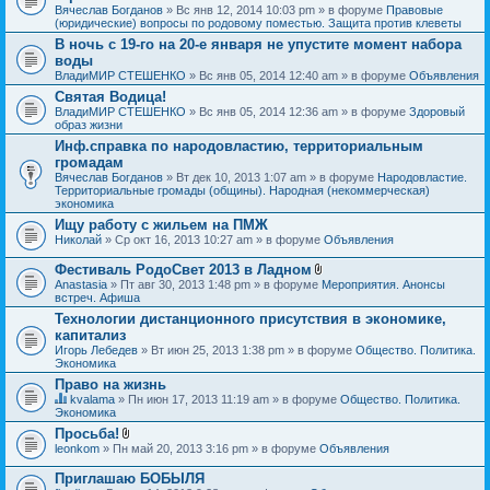
Вячеслав Богданов
» Вс янв 12, 2014 10:03 pm » в форуме
Правовые
(юридические) вопросы по родовому поместью. Защита против клеветы
В ночь с 19-го на 20-е января не упустите момент набора
воды
ВладиМИР СТЕШЕНКО
» Вс янв 05, 2014 12:40 am » в форуме
Объявления
Святая Водица!
ВладиМИР СТЕШЕНКО
» Вс янв 05, 2014 12:36 am » в форуме
Здоровый
образ жизни
Инф.справка по народовластию, территориальным
громадам
Вячеслав Богданов
» Вт дек 10, 2013 1:07 am » в форуме
Народовластие.
Территориальные громады (общины). Народная (некоммерческая)
экономика
Ищу работу с жильем на ПМЖ
Николай
» Ср окт 16, 2013 10:27 am » в форуме
Объявления
Фестиваль РодоСвет 2013 в Ладном
В
Anastasia
» Пт авг 30, 2013 1:48 pm » в форуме
Мероприятия. Анонсы
л
встреч. Афиша
о
Технологии дистанционного присутствия в экономике,
ж
капитализ
е
н
Игорь Лебедев
» Вт июн 25, 2013 1:38 pm » в форуме
Общество. Политика.
и
Экономика
я
Право на жизнь
kvalama
» Пн июн 17, 2013 11:19 am » в форуме
Общество. Политика.
Д
Экономика
а
Просьба!
н
В
leonkom
» Пн май 20, 2013 3:16 pm » в форуме
Объявления
н
л
а
о
я
Приглашаю БОБЫЛЯ
ж
т