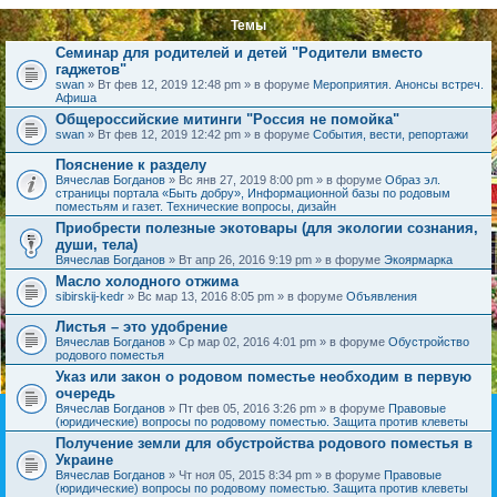
Темы
Семинар для родителей и детей "Родители вместо
гаджетов"
swan
» Вт фев 12, 2019 12:48 pm » в форуме
Мероприятия. Анонсы встреч.
Афиша
Общероссийские митинги "Россия не помойка"
swan
» Вт фев 12, 2019 12:42 pm » в форуме
События, вести, репортажи
Пояснение к разделу
Вячеслав Богданов
» Вс янв 27, 2019 8:00 pm » в форуме
Образ эл.
страницы портала «Быть добру», Информационной базы по родовым
поместьям и газет. Технические вопросы, дизайн
Приобрести полезные экотовары (для экологии сознания,
души, тела)
Вячеслав Богданов
» Вт апр 26, 2016 9:19 pm » в форуме
Экоярмарка
Масло холодного отжима
sibirskij-kedr
» Вс мар 13, 2016 8:05 pm » в форуме
Объявления
Листья – это удобрение
Вячеслав Богданов
» Ср мар 02, 2016 4:01 pm » в форуме
Обустройство
родового поместья
Указ или закон о родовом поместье необходим в первую
очередь
Вячеслав Богданов
» Пт фев 05, 2016 3:26 pm » в форуме
Правовые
(юридические) вопросы по родовому поместью. Защита против клеветы
Получение земли для обустройства родового поместья в
Украине
Вячеслав Богданов
» Чт ноя 05, 2015 8:34 pm » в форуме
Правовые
(юридические) вопросы по родовому поместью. Защита против клеветы