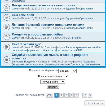
Экономика
Лекарственные растения в стамотологии.
pawel
» Вт май 15, 2012 9:41 pm » в форуме
Здоровый образ жизни
Сам себе врач
pawel
» Вт май 15, 2012 9:37 pm » в форуме
Здоровый образ жизни
Лечение болезней свежими овощными соками
pawel
» Вт май 15, 2012 9:26 pm » в форуме
Здоровый образ жизни
Рождение в пространстве любви
pawel
» Вт май 15, 2012 9:22 pm » в форуме
Объявления
Сайт "Русский дух"
pawel
» Вс май 13, 2012 9:15 am » в форуме
Распространение хорошей и
полезной информации в обществе. Деятельность со СМИ
Создаём коллективную мысль о законе родового
поместья
Вячеслав Богданов
» Сб мар 24, 2012 9:13 pm » в форуме
Правовые
(юридические) вопросы по родовому поместью. Защита против клеветы
Показать сообщения за
Найдено 498 результатов
1
2
3
4
5
…
10
Перейти