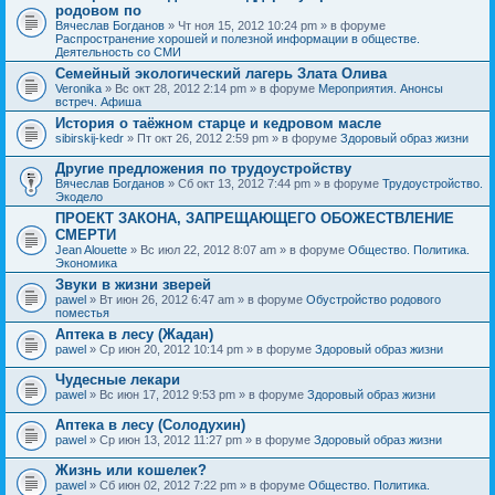
родовом по
Вячеслав Богданов
» Чт ноя 15, 2012 10:24 pm » в форуме
Распространение хорошей и полезной информации в обществе.
Деятельность со СМИ
Семейный экологический лагерь Злата Олива
Veronika
» Вс окт 28, 2012 2:14 pm » в форуме
Мероприятия. Анонсы
встреч. Афиша
История о таёжном старце и кедровом масле
sibirskij-kedr
» Пт окт 26, 2012 2:59 pm » в форуме
Здоровый образ жизни
Другие предложения по трудоустройству
Вячеслав Богданов
» Сб окт 13, 2012 7:44 pm » в форуме
Трудоустройство.
Экодело
ПРОЕКТ ЗАКОНА, ЗАПРЕЩАЮЩЕГО ОБОЖЕСТВЛЕНИЕ
СМЕРТИ
Jean Alouette
» Вс июл 22, 2012 8:07 am » в форуме
Общество. Политика.
Экономика
Звуки в жизни зверей
pawel
» Вт июн 26, 2012 6:47 am » в форуме
Обустройство родового
поместья
Аптека в лесу (Жадан)
pawel
» Ср июн 20, 2012 10:14 pm » в форуме
Здоровый образ жизни
Чудесные лекари
pawel
» Вс июн 17, 2012 9:53 pm » в форуме
Здоровый образ жизни
Аптека в лесу (Солодухин)
pawel
» Ср июн 13, 2012 11:27 pm » в форуме
Здоровый образ жизни
Жизнь или кошелек?
pawel
» Сб июн 02, 2012 7:22 pm » в форуме
Общество. Политика.