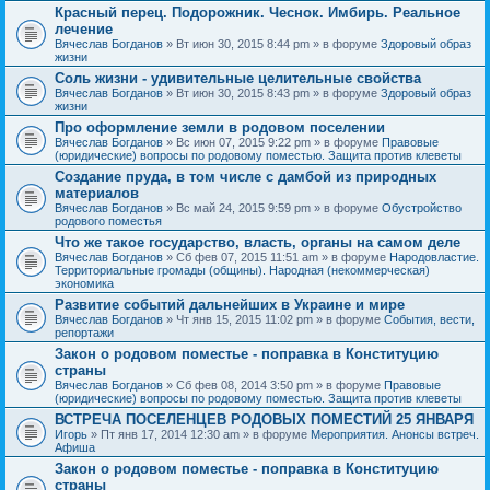
Красный перец. Подорожник. Чеснок. Имбирь. Реальное
лечение
Вячеслав Богданов
» Вт июн 30, 2015 8:44 pm » в форуме
Здоровый образ
жизни
Соль жизни - удивительные целительные свойства
Вячеслав Богданов
» Вт июн 30, 2015 8:43 pm » в форуме
Здоровый образ
жизни
Про оформление земли в родовом поселении
Вячеслав Богданов
» Вс июн 07, 2015 9:22 pm » в форуме
Правовые
(юридические) вопросы по родовому поместью. Защита против клеветы
Создание пруда, в том числе с дамбой из природных
материалов
Вячеслав Богданов
» Вс май 24, 2015 9:59 pm » в форуме
Обустройство
родового поместья
Что же такое государство, власть, органы на самом деле
Вячеслав Богданов
» Сб фев 07, 2015 11:51 am » в форуме
Народовластие.
Территориальные громады (общины). Народная (некоммерческая)
экономика
Развитие событий дальнейших в Украине и мире
Вячеслав Богданов
» Чт янв 15, 2015 11:02 pm » в форуме
События, вести,
репортажи
Закон о родовом поместье - поправка в Конституцию
страны
Вячеслав Богданов
» Сб фев 08, 2014 3:50 pm » в форуме
Правовые
(юридические) вопросы по родовому поместью. Защита против клеветы
ВСТРЕЧА ПОСЕЛЕНЦЕВ РОДОВЫХ ПОМЕСТИЙ 25 ЯНВАРЯ
Игорь
» Пт янв 17, 2014 12:30 am » в форуме
Мероприятия. Анонсы встреч.
Афиша
Закон о родовом поместье - поправка в Конституцию
страны