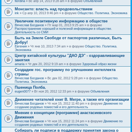
fiordina
» Вс апр 14, 2013 9:28 am » в форуме
Объявления
е
е
н
м
Монсанто: власть над продовольствием
и
а
я
ink
» Ср апр 10, 2013 9:46 pm » в форуме
Общество. Политика. Экономика
с
о
Увеличим позитивную информацию в обществе
д
е
Вячеслав Богданов
» Пт мар 01, 2013 9:25 am » в форуме
р
Распространение хорошей и полезной информации в обществе.
ж
Деятельность со СМИ
и
Быть на Земле Свободе от паспортов различных, Быть
т
Добру!
о
п
Евгения
» Чт янв 10, 2013 7:34 am » в форуме
Общество. Политика.
р
Экономика
о
Центр китайской культуры "ДАО ДЭ" - оздоравливающие
с
занятия
.
amaria
» Чт дек 20, 2012 9:19 am » в форуме
Здоровый образ жизни
Создадим гос. программу по улучшению интеллекта
страны
Вячеслав Богданов
» Вс дек 02, 2012 5:28 pm » в форуме
Общество.
Политика. Экономика
Пшеница Полба.
eugen0077
» Вт ноя 20, 2012 12:33 pm » в форуме
Объявления
Движение читателей книг В. Мегре, а также его организации
Вячеслав Богданов
» Чт ноя 15, 2012 11:40 pm » в форуме
Движение по
созданию родовых поместий и его деятельность
Мнение о концепции (программе) анастасиевского
Движения
Вячеслав Богданов
» Чт ноя 15, 2012 11:24 pm » в форуме
Движение по
созданию родовых поместий и его деятельность
Собирать ли подписи в поддержку принятия закона о