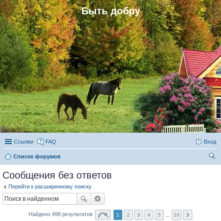
Быть добру
Ссылки
FAQ
Вход
Список форумов
ои
Сообщения без ответов
ск
Перейти к расширенному поиску
Найдено 498 результатов
1
2
3
4
5
…
10