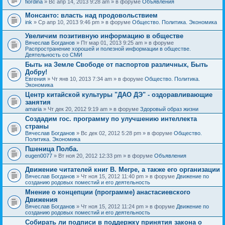
fiordina
» Вс апр 14, 2013 9:28 am » в форуме
Объявления
е
е
н
м
Монсанто: власть над продовольствием
и
а
я
ink
» Ср апр 10, 2013 9:46 pm » в форуме
Общество. Политика. Экономика
с
о
Увеличим позитивную информацию в обществе
д
е
Вячеслав Богданов
» Пт мар 01, 2013 9:25 am » в форуме
р
Распространение хорошей и полезной информации в обществе.
ж
Деятельность со СМИ
и
Быть на Земле Свободе от паспортов различных, Быть
т
Добру!
о
п
Евгения
» Чт янв 10, 2013 7:34 am » в форуме
Общество. Политика.
р
Экономика
о
Центр китайской культуры "ДАО ДЭ" - оздоравливающие
с
занятия
.
amaria
» Чт дек 20, 2012 9:19 am » в форуме
Здоровый образ жизни
Создадим гос. программу по улучшению интеллекта
страны
Вячеслав Богданов
» Вс дек 02, 2012 5:28 pm » в форуме
Общество.
Политика. Экономика
Пшеница Полба.
eugen0077
» Вт ноя 20, 2012 12:33 pm » в форуме
Объявления
Движение читателей книг В. Мегре, а также его организации
Вячеслав Богданов
» Чт ноя 15, 2012 11:40 pm » в форуме
Движение по
созданию родовых поместий и его деятельность
Мнение о концепции (программе) анастасиевского
Движения
Вячеслав Богданов
» Чт ноя 15, 2012 11:24 pm » в форуме
Движение по
созданию родовых поместий и его деятельность
Собирать ли подписи в поддержку принятия закона о