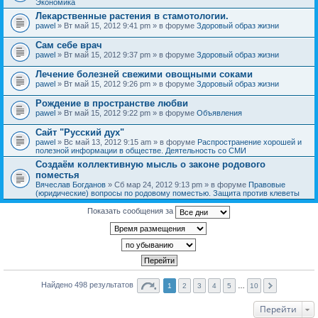
Экономика
Лекарственные растения в стамотологии.
pawel
» Вт май 15, 2012 9:41 pm » в форуме
Здоровый образ жизни
Сам себе врач
pawel
» Вт май 15, 2012 9:37 pm » в форуме
Здоровый образ жизни
Лечение болезней свежими овощными соками
pawel
» Вт май 15, 2012 9:26 pm » в форуме
Здоровый образ жизни
Рождение в пространстве любви
pawel
» Вт май 15, 2012 9:22 pm » в форуме
Объявления
Сайт "Русский дух"
pawel
» Вс май 13, 2012 9:15 am » в форуме
Распространение хорошей и
полезной информации в обществе. Деятельность со СМИ
Создаём коллективную мысль о законе родового
поместья
Вячеслав Богданов
» Сб мар 24, 2012 9:13 pm » в форуме
Правовые
(юридические) вопросы по родовому поместью. Защита против клеветы
Показать сообщения за
Найдено 498 результатов
1
2
3
4
5
…
10
Перейти