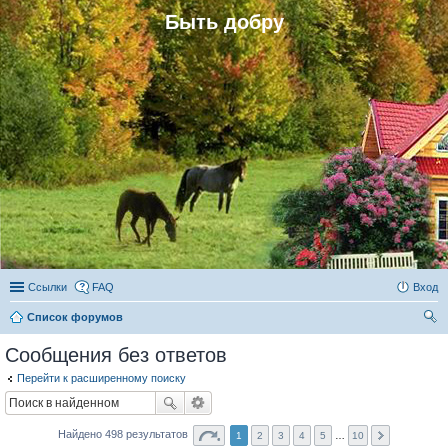
Быть добру
Ссылки
FAQ
Вход
Список форумов
ои
Сообщения без ответов
ск
Перейти к расширенному поиску
Найдено 498 результатов
1
2
3
4
5
…
10