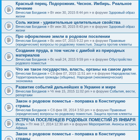
Красный перец. Подорожник. Чеснок. Имбирь. Реальное
лечение
Вячеслав Богданов
» Вт июн 30, 2015 8:44 pm » в форуме
Здоровый образ
жизни
Соль жизни - удивительные целительные свойства
Вячеслав Богданов
» Вт июн 30, 2015 8:43 pm » в форуме
Здоровый образ
жизни
Про оформление земли в родовом поселении
Вячеслав Богданов
» Вс июн 07, 2015 9:22 pm » в форуме
Правовые
(юридические) вопросы по родовому поместью. Защита против клеветы
Создание пруда, в том числе с дамбой из природных
материалов
Вячеслав Богданов
» Вс май 24, 2015 9:59 pm » в форуме
Обустройство
родового поместья
Что же такое государство, власть, органы на самом деле
Вячеслав Богданов
» Сб фев 07, 2015 11:51 am » в форуме
Народовластие.
Территориальные громады (общины). Народная (некоммерческая)
экономика
Развитие событий дальнейших в Украине и мире
Вячеслав Богданов
» Чт янв 15, 2015 11:02 pm » в форуме
События, вести,
репортажи
Закон о родовом поместье - поправка в Конституцию
страны
Вячеслав Богданов
» Сб фев 08, 2014 3:50 pm » в форуме
Правовые
(юридические) вопросы по родовому поместью. Защита против клеветы
ВСТРЕЧА ПОСЕЛЕНЦЕВ РОДОВЫХ ПОМЕСТИЙ 25 ЯНВАРЯ
Игорь
» Пт янв 17, 2014 12:30 am » в форуме
Мероприятия. Анонсы встреч.
Афиша
Закон о родовом поместье - поправка в Конституцию
страны