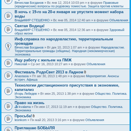
Вячеслав Богданов
» Вс янв 12, 2014 10:03 pm » в форуме
Правовые
(юридические) вопросы по родовому поместью. Защита против клеветы
В ночь с 19-го на 20-е января не упустите момент набора
воды
ВладиМИР СТЕШЕНКО
» Вс янв 05, 2014 12:40 am » в форуме
Объявления
Святая Водица!
ВладиМИР СТЕШЕНКО
» Вс янв 05, 2014 12:36 am » в форуме
Здоровый
образ жизни
Инф.справка по народовластию, территориальным
громадам
Вячеслав Богданов
» Вт дек 10, 2013 1:07 am » в форуме
Народовластие.
Территориальные громады (общины). Народная (некоммерческая)
экономика
Ищу работу с жильем на ПМЖ
Николай
» Ср окт 16, 2013 10:27 am » в форуме
Объявления
Фестиваль РодоСвет 2013 в Ладном
В
Anastasia
» Пт авг 30, 2013 1:48 pm » в форуме
Мероприятия. Анонсы
л
встреч. Афиша
о
Технологии дистанционного присутствия в экономике,
ж
капитализ
е
н
Игорь Лебедев
» Вт июн 25, 2013 1:38 pm » в форуме
Общество. Политика.
и
Экономика
я
Право на жизнь
kvalama
» Пн июн 17, 2013 11:19 am » в форуме
Общество. Политика.
Д
Экономика
а
Просьба!
н
В
leonkom
» Пн май 20, 2013 3:16 pm » в форуме
Объявления
н
л
а
о
я
Приглашаю БОБЫЛЯ
ж
т