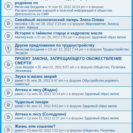
родовом по
Вячеслав Богданов
» Чт ноя 15, 2012 10:24 pm » в форуме
Распространение хорошей и полезной информации в обществе.
Деятельность со СМИ
Семейный экологический лагерь Злата Олива
Veronika
» Вс окт 28, 2012 2:14 pm » в форуме
Мероприятия. Анонсы
встреч. Афиша
История о таёжном старце и кедровом масле
sibirskij-kedr
» Пт окт 26, 2012 2:59 pm » в форуме
Здоровый образ жизни
Другие предложения по трудоустройству
Вячеслав Богданов
» Сб окт 13, 2012 7:44 pm » в форуме
Трудоустройство.
Экодело
ПРОЕКТ ЗАКОНА, ЗАПРЕЩАЮЩЕГО ОБОЖЕСТВЛЕНИЕ
СМЕРТИ
Jean Alouette
» Вс июл 22, 2012 8:07 am » в форуме
Общество. Политика.
Экономика
Звуки в жизни зверей
pawel
» Вт июн 26, 2012 6:47 am » в форуме
Обустройство родового
поместья
Аптека в лесу (Жадан)
pawel
» Ср июн 20, 2012 10:14 pm » в форуме
Здоровый образ жизни
Чудесные лекари
pawel
» Вс июн 17, 2012 9:53 pm » в форуме
Здоровый образ жизни
Аптека в лесу (Солодухин)
pawel
» Ср июн 13, 2012 11:27 pm » в форуме
Здоровый образ жизни
Жизнь или кошелек?
pawel
» Сб июн 02, 2012 7:22 pm » в форуме
Общество. Политика.