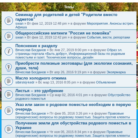
Темы
Семинар для родителей и детей "Родители вместо
гаджетов"
swan
» Вт фев 12, 2019 12:48 pm » в форуме
Мероприятия. Анонсы встреч.
Афиша
Общероссийские митинги "Россия не помойка"
swan
» Вт фев 12, 2019 12:42 pm » в форуме
События, вести, репортажи
Пояснение к разделу
Вячеслав Богданов
» Вс янв 27, 2019 8:00 pm » в форуме
Образ эл.
страницы портала «Быть добру», Информационной базы по родовым
поместьям и газет. Технические вопросы, дизайн
Приобрести полезные экотовары (для экологии сознания,
души, тела)
Вячеслав Богданов
» Вт апр 26, 2016 9:19 pm » в форуме
Экоярмарка
Масло холодного отжима
sibirskij-kedr
» Вс мар 13, 2016 8:05 pm » в форуме
Объявления
Листья – это удобрение
Вячеслав Богданов
» Ср мар 02, 2016 4:01 pm » в форуме
Обустройство
родового поместья
Указ или закон о родовом поместье необходим в первую
очередь
Вячеслав Богданов
» Пт фев 05, 2016 3:26 pm » в форуме
Правовые
(юридические) вопросы по родовому поместью. Защита против клеветы
Получение земли для обустройства родового поместья в
Украине
Вячеслав Богданов
» Чт ноя 05, 2015 8:34 pm » в форуме
Правовые
(юридические) вопросы по родовому поместью. Защита против клеветы