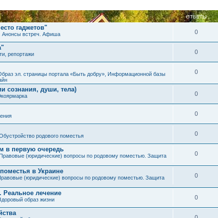
ОТВЕТЫ
есто гаджетов"
0
. Анонсы встреч. Афиша
а"
0
ти, репортажи
0
Образ эл. страницы портала «Быть добру», Информационной базы
айн
и сознания, души, тела)
0
Экоярмарка
0
ения
0
Обустройство родового поместья
им в первую очередь
0
Правовые (юридические) вопросы по родовому поместью. Защита
 поместья в Украине
0
равовые (юридические) вопросы по родовому поместью. Защита
. Реальное лечение
0
Здоровый образ жизни
йства
0