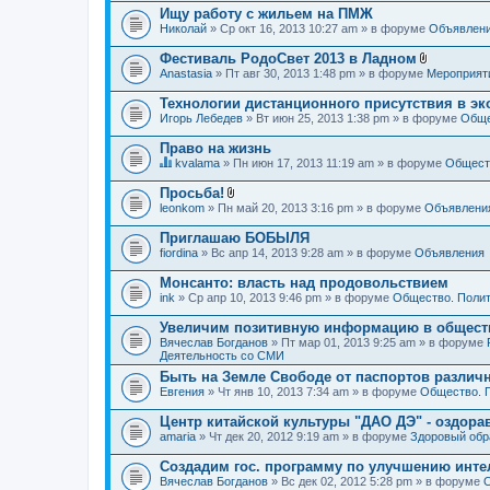
Ищу работу с жильем на ПМЖ
Николай
» Ср окт 16, 2013 10:27 am » в форуме
Объявлен
Фестиваль РодоСвет 2013 в Ладном
В
Anastasia
» Пт авг 30, 2013 1:48 pm » в форуме
Мероприят
л
о
Технологии дистанционного присутствия в эк
ж
Игорь Лебедев
» Вт июн 25, 2013 1:38 pm » в форуме
Обще
е
н
Право на жизнь
и
я
kvalama
» Пн июн 17, 2013 11:19 am » в форуме
Обществ
Д
а
Просьба!
н
В
leonkom
» Пн май 20, 2013 3:16 pm » в форуме
Объявлени
н
л
а
о
Приглашаю БОБЫЛЯ
я
ж
fiordina
т
» Вс апр 14, 2013 9:28 am » в форуме
Объявления
е
е
н
м
Монсанто: власть над продовольствием
и
а
я
ink
» Ср апр 10, 2013 9:46 pm » в форуме
Общество. Полит
с
о
Увеличим позитивную информацию в общест
д
Вячеслав Богданов
» Пт мар 01, 2013 9:25 am » в форуме
е
Деятельность со СМИ
р
ж
Быть на Земле Свободе от паспортов различ
и
Евгения
» Чт янв 10, 2013 7:34 am » в форуме
Общество. 
т
о
Центр китайской культуры "ДАО ДЭ" - оздор
п
amaria
р
» Чт дек 20, 2012 9:19 am » в форуме
Здоровый обр
о
с
Создадим гос. программу по улучшению инте
.
Вячеслав Богданов
» Вс дек 02, 2012 5:28 pm » в форуме
О