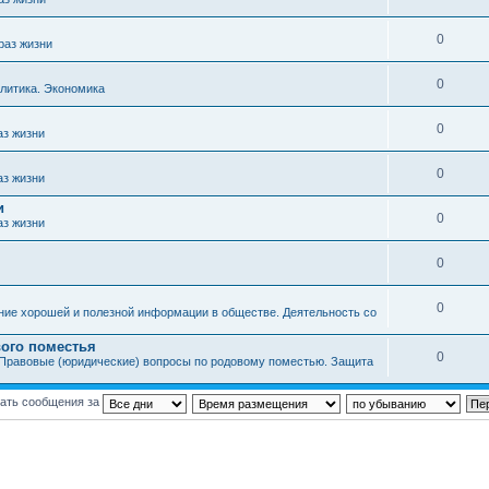
0
раз жизни
0
литика. Экономика
0
аз жизни
0
аз жизни
и
0
аз жизни
0
0
ние хорошей и полезной информации в обществе. Деятельность со
ого поместья
0
Правовые (юридические) вопросы по родовому поместью. Защита
ать сообщения за