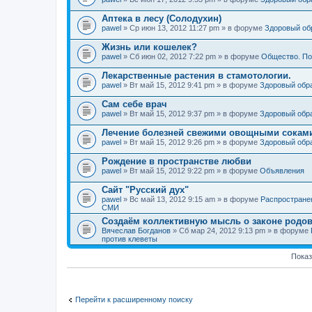
Аптека в лесу (Солодухин)
pawel
» Ср июн 13, 2012 11:27 pm » в форуме
Здоровый об
Жизнь или кошелек?
pawel
» Сб июн 02, 2012 7:22 pm » в форуме
Общество. По
Лекарственные растения в стамотологии.
pawel
» Вт май 15, 2012 9:41 pm » в форуме
Здоровый обр
Сам себе врач
pawel
» Вт май 15, 2012 9:37 pm » в форуме
Здоровый обр
Лечение болезней свежими овощными сокам
pawel
» Вт май 15, 2012 9:26 pm » в форуме
Здоровый обр
Рождение в пространстве любви
pawel
» Вт май 15, 2012 9:22 pm » в форуме
Объявления
Сайт "Русский дух"
pawel
» Вс май 13, 2012 9:15 am » в форуме
Распростране
СМИ
Создаём коллективную мысль о законе родов
Вячеслав Богданов
» Сб мар 24, 2012 9:13 pm » в форуме
против клеветы
Показ
Перейти к расширенному поиску