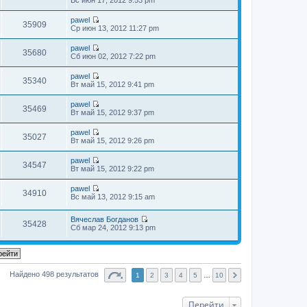
н
б
й
л
и
с
е
п
е
щ
т
е
ю
о
р
о
м
е
pawel
и
д
о
е
35909
с
у
П
н
Ср июн 13, 2012 11:27 pm
к
н
б
й
л
с
е
и
п
е
щ
т
е
о
р
ю
о
м
е
pawel
и
д
о
е
35680
с
у
П
н
Сб июн 02, 2012 7:22 pm
к
н
б
й
л
с
е
и
п
е
щ
т
е
о
р
ю
о
м
е
pawel
и
д
о
е
35340
с
у
П
н
Вт май 15, 2012 9:41 pm
к
н
б
й
л
с
е
и
п
е
щ
т
е
о
р
ю
о
м
е
pawel
и
д
о
е
35469
с
у
П
н
Вт май 15, 2012 9:37 pm
к
н
б
й
л
с
е
и
п
е
щ
т
е
о
р
ю
о
м
е
pawel
и
д
о
е
35027
с
у
П
н
Вт май 15, 2012 9:26 pm
к
н
б
й
л
с
е
и
п
е
щ
т
е
о
р
ю
о
м
е
pawel
и
д
о
е
34547
с
у
П
н
Вт май 15, 2012 9:22 pm
к
н
б
й
л
с
е
и
п
е
щ
т
е
о
р
ю
о
м
е
pawel
и
д
о
е
34910
с
у
П
н
Вс май 13, 2012 9:15 am
к
н
б
й
л
с
е
и
п
е
щ
т
е
о
р
ю
о
м
е
и
д
Вячеслав Богданов
о
е
с
у
35428
н
к
н
П
Сб мар 24, 2012 9:13 pm
б
й
л
с
и
п
е
е
щ
т
е
о
ю
о
м
р
е
и
д
о
с
у
е
н
к
н
б
л
с
й
и
п
е
щ
е
о
т
ю
о
м
е
д
Найдено 498 результатов
о
1
и
2
3
4
5
…
10
с
у
н
н
б
к
л
с
и
е
щ
п
е
о
ю
м
е
о
д
Перейти
о
у