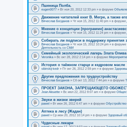
Пшеница Полба.
eugen0077
» Вт ноя 20, 2012 12:33 pm » в форуме
Объявле
Движение читателей книг В. Мегре, а также ег
Вячеслав Богданов
» Чт ноя 15, 2012 11:40 pm » в форуме
Мнение о концепции (программе) анастасиев
Вячеслав Богданов
» Чт ноя 15, 2012 11:24 pm » в форуме
Собирать ли подписи в поддержку принятия 
Вячеслав Богданов
» Чт ноя 15, 2012 10:24 pm » в форуме
Деятельность со СМИ
Семейный экологический лагерь Злата Олива
Veronika
» Вс окт 28, 2012 2:14 pm » в форуме
Мероприяти
История о таёжном старце и кедровом масле
sibirskij-kedr
» Пт окт 26, 2012 2:59 pm » в форуме
Здоровы
Другие предложения по трудоустройству
Вячеслав Богданов
» Сб окт 13, 2012 7:44 pm » в форуме
Т
ПРОЕКТ ЗАКОНА, ЗАПРЕЩАЮЩЕГО ОБОЖЕС
Jean Alouette
» Вс июл 22, 2012 8:07 am » в форуме
Общест
Звуки в жизни зверей
pawel
» Вт июн 26, 2012 6:47 am » в форуме
Обустройство
Аптека в лесу (Жадан)
pawel
» Ср июн 20, 2012 10:14 pm » в форуме
Здоровый об
Чудесные лекари
pawel
» Вс июн 17, 2012 9:53 pm » в форуме
Здоровый обр