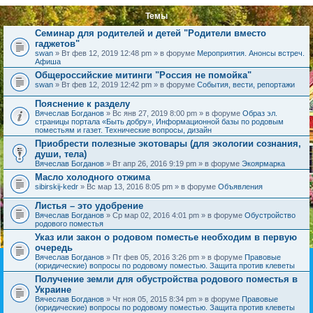
Темы
Семинар для родителей и детей "Родители вместо
гаджетов"
swan
» Вт фев 12, 2019 12:48 pm » в форуме
Мероприятия. Анонсы встреч.
Афиша
Общероссийские митинги "Россия не помойка"
swan
» Вт фев 12, 2019 12:42 pm » в форуме
События, вести, репортажи
Пояснение к разделу
Вячеслав Богданов
» Вс янв 27, 2019 8:00 pm » в форуме
Образ эл.
страницы портала «Быть добру», Информационной базы по родовым
поместьям и газет. Технические вопросы, дизайн
Приобрести полезные экотовары (для экологии сознания,
души, тела)
Вячеслав Богданов
» Вт апр 26, 2016 9:19 pm » в форуме
Экоярмарка
Масло холодного отжима
sibirskij-kedr
» Вс мар 13, 2016 8:05 pm » в форуме
Объявления
Листья – это удобрение
Вячеслав Богданов
» Ср мар 02, 2016 4:01 pm » в форуме
Обустройство
родового поместья
Указ или закон о родовом поместье необходим в первую
очередь
Вячеслав Богданов
» Пт фев 05, 2016 3:26 pm » в форуме
Правовые
(юридические) вопросы по родовому поместью. Защита против клеветы
Получение земли для обустройства родового поместья в
Украине
Вячеслав Богданов
» Чт ноя 05, 2015 8:34 pm » в форуме
Правовые
(юридические) вопросы по родовому поместью. Защита против клеветы