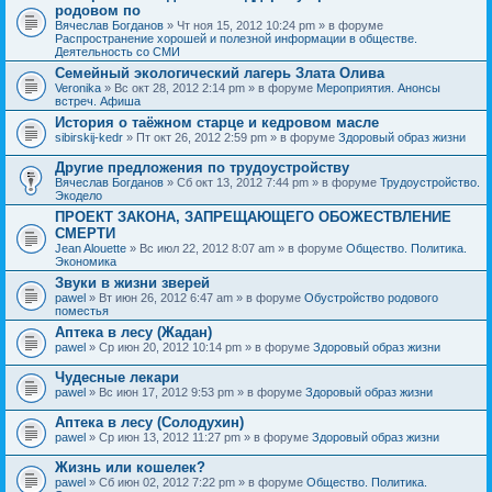
родовом по
Вячеслав Богданов
» Чт ноя 15, 2012 10:24 pm » в форуме
Распространение хорошей и полезной информации в обществе.
Деятельность со СМИ
Семейный экологический лагерь Злата Олива
Veronika
» Вс окт 28, 2012 2:14 pm » в форуме
Мероприятия. Анонсы
встреч. Афиша
История о таёжном старце и кедровом масле
sibirskij-kedr
» Пт окт 26, 2012 2:59 pm » в форуме
Здоровый образ жизни
Другие предложения по трудоустройству
Вячеслав Богданов
» Сб окт 13, 2012 7:44 pm » в форуме
Трудоустройство.
Экодело
ПРОЕКТ ЗАКОНА, ЗАПРЕЩАЮЩЕГО ОБОЖЕСТВЛЕНИЕ
СМЕРТИ
Jean Alouette
» Вс июл 22, 2012 8:07 am » в форуме
Общество. Политика.
Экономика
Звуки в жизни зверей
pawel
» Вт июн 26, 2012 6:47 am » в форуме
Обустройство родового
поместья
Аптека в лесу (Жадан)
pawel
» Ср июн 20, 2012 10:14 pm » в форуме
Здоровый образ жизни
Чудесные лекари
pawel
» Вс июн 17, 2012 9:53 pm » в форуме
Здоровый образ жизни
Аптека в лесу (Солодухин)
pawel
» Ср июн 13, 2012 11:27 pm » в форуме
Здоровый образ жизни
Жизнь или кошелек?
pawel
» Сб июн 02, 2012 7:22 pm » в форуме
Общество. Политика.