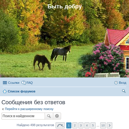
Быть добру
Ссылки
FAQ
Вход
Список форумов
ои
Сообщения без ответов
ск
Перейти к расширенному поиску
Найдено 498 результатов
1
2
3
4
5
…
10