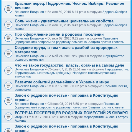
Красный перец. Подорожник. Чеснок. Имбирь. Реальное
лечение
Вячеслав Богданов
» Вт июн 30, 2015 8:44 pm » в форуме
Здоровый образ
жизни
Соль жизни - удивительные целительные свойства
Вячеслав Богданов
» Вт июн 30, 2015 8:43 pm » в форуме
Здоровый образ
жизни
Про оформление земли в родовом поселении
Вячеслав Богданов
» Вс июн 07, 2015 9:22 pm » в форуме
Правовые
(юридические) вопросы по родовому поместью. Защита против клеветы
Создание пруда, в том числе с дамбой из природных
материалов
Вячеслав Богданов
» Вс май 24, 2015 9:59 pm » в форуме
Обустройство
родового поместья
Что же такое государство, власть, органы на самом деле
Вячеслав Богданов
» Сб фев 07, 2015 11:51 am » в форуме
Народовластие.
Территориальные громады (общины). Народная (некоммерческая)
экономика
Развитие событий дальнейших в Украине и мире
Вячеслав Богданов
» Чт янв 15, 2015 11:02 pm » в форуме
События, вести,
репортажи
Закон о родовом поместье - поправка в Конституцию
страны
Вячеслав Богданов
» Сб фев 08, 2014 3:50 pm » в форуме
Правовые
(юридические) вопросы по родовому поместью. Защита против клеветы
ВСТРЕЧА ПОСЕЛЕНЦЕВ РОДОВЫХ ПОМЕСТИЙ 25 ЯНВАРЯ
Игорь
» Пт янв 17, 2014 12:30 am » в форуме
Мероприятия. Анонсы встреч.
Афиша
Закон о родовом поместье - поправка в Конституцию
страны