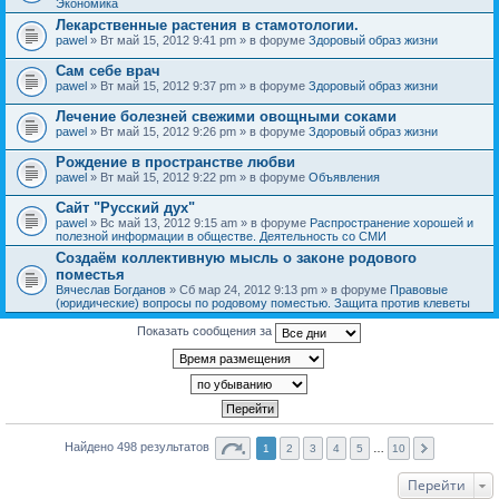
Экономика
Лекарственные растения в стамотологии.
pawel
» Вт май 15, 2012 9:41 pm » в форуме
Здоровый образ жизни
Сам себе врач
pawel
» Вт май 15, 2012 9:37 pm » в форуме
Здоровый образ жизни
Лечение болезней свежими овощными соками
pawel
» Вт май 15, 2012 9:26 pm » в форуме
Здоровый образ жизни
Рождение в пространстве любви
pawel
» Вт май 15, 2012 9:22 pm » в форуме
Объявления
Сайт "Русский дух"
pawel
» Вс май 13, 2012 9:15 am » в форуме
Распространение хорошей и
полезной информации в обществе. Деятельность со СМИ
Создаём коллективную мысль о законе родового
поместья
Вячеслав Богданов
» Сб мар 24, 2012 9:13 pm » в форуме
Правовые
(юридические) вопросы по родовому поместью. Защита против клеветы
Показать сообщения за
Найдено 498 результатов
1
2
3
4
5
…
10
Перейти