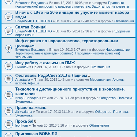
Вячеслав Богданов
» Вс янв 12, 2014 10:03 pm » в форуме
Правовые
(юридические) вопросы по родовому поместью. Защита против клеветы
В ночь с 19-го на 20-е января не упустите момент набора
воды
ВладиМИР СТЕШЕНКО
» Вс янв 05, 2014 12:40 am » в форуме
Объявления
Святая Водица!
ВладиМИР СТЕШЕНКО
» Вс янв 05, 2014 12:36 am » в форуме
Здоровый
образ жизни
Инф.справка по народовластию, территориальным
громадам
Вячеслав Богданов
» Вт дек 10, 2013 1:07 am » в форуме
Народовластие.
Территориальные громады (общины). Народная (некоммерческая)
экономика
Ищу работу с жильем на ПМЖ
Николай
» Ср окт 16, 2013 10:27 am » в форуме
Объявления
Фестиваль РодоСвет 2013 в Ладном
В
Anastasia
» Пт авг 30, 2013 1:48 pm » в форуме
Мероприятия. Анонсы
л
встреч. Афиша
о
Технологии дистанционного присутствия в экономике,
ж
капитализ
е
н
Игорь Лебедев
» Вт июн 25, 2013 1:38 pm » в форуме
Общество. Политика.
и
Экономика
я
Право на жизнь
kvalama
» Пн июн 17, 2013 11:19 am » в форуме
Общество. Политика.
Д
Экономика
а
Просьба!
н
В
leonkom
» Пн май 20, 2013 3:16 pm » в форуме
Объявления
н
л
а
о
я
Приглашаю БОБЫЛЯ
ж
т