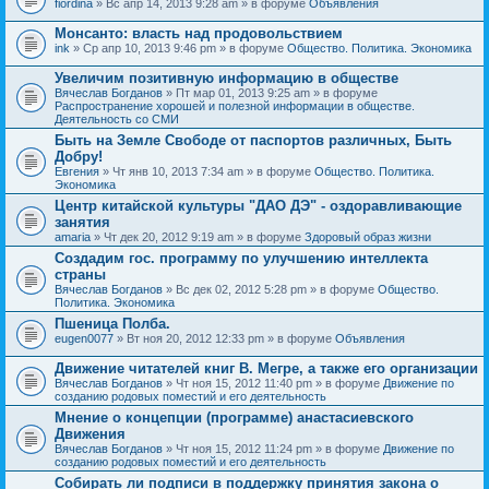
fiordina
» Вс апр 14, 2013 9:28 am » в форуме
Объявления
е
е
н
м
Монсанто: власть над продовольствием
и
а
я
ink
» Ср апр 10, 2013 9:46 pm » в форуме
Общество. Политика. Экономика
с
о
Увеличим позитивную информацию в обществе
д
е
Вячеслав Богданов
» Пт мар 01, 2013 9:25 am » в форуме
р
Распространение хорошей и полезной информации в обществе.
ж
Деятельность со СМИ
и
Быть на Земле Свободе от паспортов различных, Быть
т
Добру!
о
п
Евгения
» Чт янв 10, 2013 7:34 am » в форуме
Общество. Политика.
р
Экономика
о
Центр китайской культуры "ДАО ДЭ" - оздоравливающие
с
занятия
.
amaria
» Чт дек 20, 2012 9:19 am » в форуме
Здоровый образ жизни
Создадим гос. программу по улучшению интеллекта
страны
Вячеслав Богданов
» Вс дек 02, 2012 5:28 pm » в форуме
Общество.
Политика. Экономика
Пшеница Полба.
eugen0077
» Вт ноя 20, 2012 12:33 pm » в форуме
Объявления
Движение читателей книг В. Мегре, а также его организации
Вячеслав Богданов
» Чт ноя 15, 2012 11:40 pm » в форуме
Движение по
созданию родовых поместий и его деятельность
Мнение о концепции (программе) анастасиевского
Движения
Вячеслав Богданов
» Чт ноя 15, 2012 11:24 pm » в форуме
Движение по
созданию родовых поместий и его деятельность
Собирать ли подписи в поддержку принятия закона о