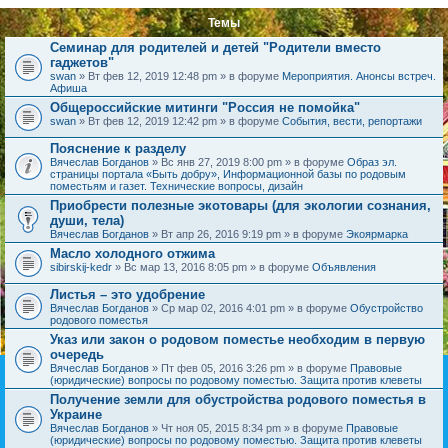
Темы
Семинар для родителей и детей "Родители вместо
гаджетов"
swan
» Вт фев 12, 2019 12:48 pm » в форуме
Мероприятия. Анонсы встреч.
Афиша
Общероссийские митинги "Россия не помойка"
swan
» Вт фев 12, 2019 12:42 pm » в форуме
События, вести, репортажи
Пояснение к разделу
Вячеслав Богданов
» Вс янв 27, 2019 8:00 pm » в форуме
Образ эл.
страницы портала «Быть добру», Информационной базы по родовым
поместьям и газет. Технические вопросы, дизайн
Приобрести полезные экотовары (для экологии сознания,
души, тела)
Вячеслав Богданов
» Вт апр 26, 2016 9:19 pm » в форуме
Экоярмарка
Масло холодного отжима
sibirskij-kedr
» Вс мар 13, 2016 8:05 pm » в форуме
Объявления
Листья – это удобрение
Вячеслав Богданов
» Ср мар 02, 2016 4:01 pm » в форуме
Обустройство
родового поместья
Указ или закон о родовом поместье необходим в первую
очередь
Вячеслав Богданов
» Пт фев 05, 2016 3:26 pm » в форуме
Правовые
(юридические) вопросы по родовому поместью. Защита против клеветы
Получение земли для обустройства родового поместья в
Украине
Вячеслав Богданов
» Чт ноя 05, 2015 8:34 pm » в форуме
Правовые
(юридические) вопросы по родовому поместью. Защита против клеветы