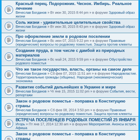
Красный перец. Подорожник. Чеснок. Имбирь. Реальное
лечение
Вячеслав Богданов
» Вт июн 30, 2015 8:44 pm » в форуме
Здоровый образ
жизни
Соль жизни - удивительные целительные свойства
Вячеслав Богданов
» Вт июн 30, 2015 8:43 pm » в форуме
Здоровый образ
жизни
Про оформление земли в родовом поселении
Вячеслав Богданов
» Вс июн 07, 2015 9:22 pm » в форуме
Правовые
(юридические) вопросы по родовому поместью. Защита против клеветы
Создание пруда, в том числе с дамбой из природных
материалов
Вячеслав Богданов
» Вс май 24, 2015 9:59 pm » в форуме
Обустройство
родового поместья
Что же такое государство, власть, органы на самом деле
Вячеслав Богданов
» Сб фев 07, 2015 11:51 am » в форуме
Народовластие.
Территориальные громады (общины). Народная (некоммерческая)
экономика
Развитие событий дальнейших в Украине и мире
Вячеслав Богданов
» Чт янв 15, 2015 11:02 pm » в форуме
События, вести,
репортажи
Закон о родовом поместье - поправка в Конституцию
страны
Вячеслав Богданов
» Сб фев 08, 2014 3:50 pm » в форуме
Правовые
(юридические) вопросы по родовому поместью. Защита против клеветы
ВСТРЕЧА ПОСЕЛЕНЦЕВ РОДОВЫХ ПОМЕСТИЙ 25 ЯНВАРЯ
Игорь
» Пт янв 17, 2014 12:30 am » в форуме
Мероприятия. Анонсы встреч.
Афиша
Закон о родовом поместье - поправка в Конституцию
страны