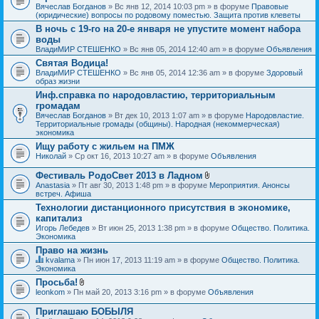
Вячеслав Богданов
» Вс янв 12, 2014 10:03 pm » в форуме
Правовые
(юридические) вопросы по родовому поместью. Защита против клеветы
В ночь с 19-го на 20-е января не упустите момент набора
воды
ВладиМИР СТЕШЕНКО
» Вс янв 05, 2014 12:40 am » в форуме
Объявления
Святая Водица!
ВладиМИР СТЕШЕНКО
» Вс янв 05, 2014 12:36 am » в форуме
Здоровый
образ жизни
Инф.справка по народовластию, территориальным
громадам
Вячеслав Богданов
» Вт дек 10, 2013 1:07 am » в форуме
Народовластие.
Территориальные громады (общины). Народная (некоммерческая)
экономика
Ищу работу с жильем на ПМЖ
Николай
» Ср окт 16, 2013 10:27 am » в форуме
Объявления
Фестиваль РодоСвет 2013 в Ладном
В
Anastasia
» Пт авг 30, 2013 1:48 pm » в форуме
Мероприятия. Анонсы
л
встреч. Афиша
о
Технологии дистанционного присутствия в экономике,
ж
капитализ
е
н
Игорь Лебедев
» Вт июн 25, 2013 1:38 pm » в форуме
Общество. Политика.
и
Экономика
я
Право на жизнь
kvalama
» Пн июн 17, 2013 11:19 am » в форуме
Общество. Политика.
Д
Экономика
а
Просьба!
н
В
leonkom
» Пн май 20, 2013 3:16 pm » в форуме
Объявления
н
л
а
о
я
Приглашаю БОБЫЛЯ
ж
т