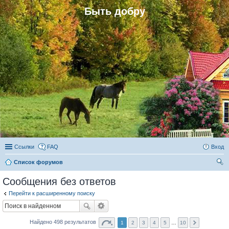
Быть добру
Ссылки
FAQ
Вход
Список форумов
ои
Сообщения без ответов
ск
Перейти к расширенному поиску
Найдено 498 результатов
1
2
3
4
5
…
10