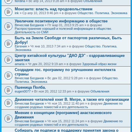
fiordina
» Вс апр 14, 2013 9:28 am » в форуме
Объявления
е
е
н
м
Монсанто: власть над продовольствием
и
а
я
ink
» Ср апр 10, 2013 9:46 pm » в форуме
Общество. Политика. Экономика
с
о
Увеличим позитивную информацию в обществе
д
е
Вячеслав Богданов
» Пт мар 01, 2013 9:25 am » в форуме
р
Распространение хорошей и полезной информации в обществе.
ж
Деятельность со СМИ
и
Быть на Земле Свободе от паспортов различных, Быть
т
Добру!
о
п
Евгения
» Чт янв 10, 2013 7:34 am » в форуме
Общество. Политика.
р
Экономика
о
Центр китайской культуры "ДАО ДЭ" - оздоравливающие
с
занятия
.
amaria
» Чт дек 20, 2012 9:19 am » в форуме
Здоровый образ жизни
Создадим гос. программу по улучшению интеллекта
страны
Вячеслав Богданов
» Вс дек 02, 2012 5:28 pm » в форуме
Общество.
Политика. Экономика
Пшеница Полба.
eugen0077
» Вт ноя 20, 2012 12:33 pm » в форуме
Объявления
Движение читателей книг В. Мегре, а также его организации
Вячеслав Богданов
» Чт ноя 15, 2012 11:40 pm » в форуме
Движение по
созданию родовых поместий и его деятельность
Мнение о концепции (программе) анастасиевского
Движения
Вячеслав Богданов
» Чт ноя 15, 2012 11:24 pm » в форуме
Движение по
созданию родовых поместий и его деятельность
Собирать ли подписи в поддержку принятия закона о