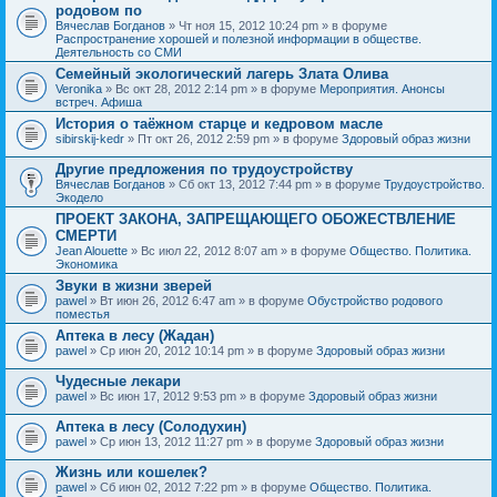
родовом по
Вячеслав Богданов
» Чт ноя 15, 2012 10:24 pm » в форуме
Распространение хорошей и полезной информации в обществе.
Деятельность со СМИ
Семейный экологический лагерь Злата Олива
Veronika
» Вс окт 28, 2012 2:14 pm » в форуме
Мероприятия. Анонсы
встреч. Афиша
История о таёжном старце и кедровом масле
sibirskij-kedr
» Пт окт 26, 2012 2:59 pm » в форуме
Здоровый образ жизни
Другие предложения по трудоустройству
Вячеслав Богданов
» Сб окт 13, 2012 7:44 pm » в форуме
Трудоустройство.
Экодело
ПРОЕКТ ЗАКОНА, ЗАПРЕЩАЮЩЕГО ОБОЖЕСТВЛЕНИЕ
СМЕРТИ
Jean Alouette
» Вс июл 22, 2012 8:07 am » в форуме
Общество. Политика.
Экономика
Звуки в жизни зверей
pawel
» Вт июн 26, 2012 6:47 am » в форуме
Обустройство родового
поместья
Аптека в лесу (Жадан)
pawel
» Ср июн 20, 2012 10:14 pm » в форуме
Здоровый образ жизни
Чудесные лекари
pawel
» Вс июн 17, 2012 9:53 pm » в форуме
Здоровый образ жизни
Аптека в лесу (Солодухин)
pawel
» Ср июн 13, 2012 11:27 pm » в форуме
Здоровый образ жизни
Жизнь или кошелек?
pawel
» Сб июн 02, 2012 7:22 pm » в форуме
Общество. Политика.