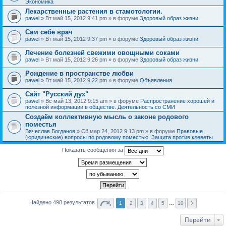
Экономика
Лекарственные растения в стамотологии.
pawel
» Вт май 15, 2012 9:41 pm » в форуме
Здоровый образ жизни
Сам себе врач
pawel
» Вт май 15, 2012 9:37 pm » в форуме
Здоровый образ жизни
Лечение болезней свежими овощными соками
pawel
» Вт май 15, 2012 9:26 pm » в форуме
Здоровый образ жизни
Рождение в пространстве любви
pawel
» Вт май 15, 2012 9:22 pm » в форуме
Объявления
Сайт "Русский дух"
pawel
» Вс май 13, 2012 9:15 am » в форуме
Распространение хорошей и
полезной информации в обществе. Деятельность со СМИ
Создаём коллективную мысль о законе родового
поместья
Вячеслав Богданов
» Сб мар 24, 2012 9:13 pm » в форуме
Правовые
(юридические) вопросы по родовому поместью. Защита против клеветы
Показать сообщения за
Найдено 498 результатов
1
2
3
4
5
…
10
Перейти