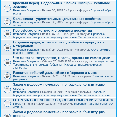
Красный перец. Подорожник. Чеснок. Имбирь. Реальное
лечение
Вячеслав Богданов
» Вт июн 30, 2015 8:44 pm » в форуме
Здоровый образ
жизни
Соль жизни - удивительные целительные свойства
Вячеслав Богданов
» Вт июн 30, 2015 8:43 pm » в форуме
Здоровый образ
жизни
Про оформление земли в родовом поселении
Вячеслав Богданов
» Вс июн 07, 2015 9:22 pm » в форуме
Правовые
(юридические) вопросы по родовому поместью. Защита против клеветы
Создание пруда, в том числе с дамбой из природных
материалов
Вячеслав Богданов
» Вс май 24, 2015 9:59 pm » в форуме
Обустройство
родового поместья
Что же такое государство, власть, органы на самом деле
Вячеслав Богданов
» Сб фев 07, 2015 11:51 am » в форуме
Народовластие.
Территориальные громады (общины). Народная (некоммерческая)
экономика
Развитие событий дальнейших в Украине и мире
Вячеслав Богданов
» Чт янв 15, 2015 11:02 pm » в форуме
События, вести,
репортажи
Закон о родовом поместье - поправка в Конституцию
страны
Вячеслав Богданов
» Сб фев 08, 2014 3:50 pm » в форуме
Правовые
(юридические) вопросы по родовому поместью. Защита против клеветы
ВСТРЕЧА ПОСЕЛЕНЦЕВ РОДОВЫХ ПОМЕСТИЙ 25 ЯНВАРЯ
Игорь
» Пт янв 17, 2014 12:30 am » в форуме
Мероприятия. Анонсы встреч.
Афиша
Закон о родовом поместье - поправка в Конституцию
страны