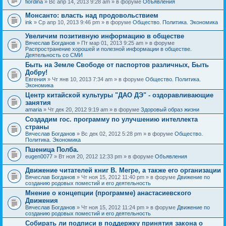
fiordina
» Вс апр 14, 2013 9:28 am » в форуме
Объявления
е
е
н
м
Монсанто: власть над продовольствием
и
а
я
ink
» Ср апр 10, 2013 9:46 pm » в форуме
Общество. Политика. Экономика
с
о
Увеличим позитивную информацию в обществе
д
е
Вячеслав Богданов
» Пт мар 01, 2013 9:25 am » в форуме
р
Распространение хорошей и полезной информации в обществе.
ж
Деятельность со СМИ
и
Быть на Земле Свободе от паспортов различных, Быть
т
Добру!
о
п
Евгения
» Чт янв 10, 2013 7:34 am » в форуме
Общество. Политика.
р
Экономика
о
Центр китайской культуры "ДАО ДЭ" - оздоравливающие
с
занятия
.
amaria
» Чт дек 20, 2012 9:19 am » в форуме
Здоровый образ жизни
Создадим гос. программу по улучшению интеллекта
страны
Вячеслав Богданов
» Вс дек 02, 2012 5:28 pm » в форуме
Общество.
Политика. Экономика
Пшеница Полба.
eugen0077
» Вт ноя 20, 2012 12:33 pm » в форуме
Объявления
Движение читателей книг В. Мегре, а также его организации
Вячеслав Богданов
» Чт ноя 15, 2012 11:40 pm » в форуме
Движение по
созданию родовых поместий и его деятельность
Мнение о концепции (программе) анастасиевского
Движения
Вячеслав Богданов
» Чт ноя 15, 2012 11:24 pm » в форуме
Движение по
созданию родовых поместий и его деятельность
Собирать ли подписи в поддержку принятия закона о