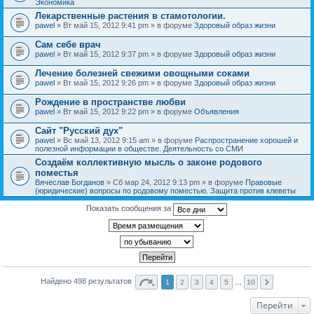
Экономика
Лекарственные растения в стамотологии.
pawel
» Вт май 15, 2012 9:41 pm » в форуме
Здоровый образ жизни
Сам себе врач
pawel
» Вт май 15, 2012 9:37 pm » в форуме
Здоровый образ жизни
Лечение болезней свежими овощными соками
pawel
» Вт май 15, 2012 9:26 pm » в форуме
Здоровый образ жизни
Рождение в пространстве любви
pawel
» Вт май 15, 2012 9:22 pm » в форуме
Объявления
Сайт "Русский дух"
pawel
» Вс май 13, 2012 9:15 am » в форуме
Распространение хорошей и
полезной информации в обществе. Деятельность со СМИ
Создаём коллективную мысль о законе родового
поместья
Вячеслав Богданов
» Сб мар 24, 2012 9:13 pm » в форуме
Правовые
(юридические) вопросы по родовому поместью. Защита против клеветы
Показать сообщения за
Найдено 498 результатов
1
2
3
4
5
…
10
Перейти