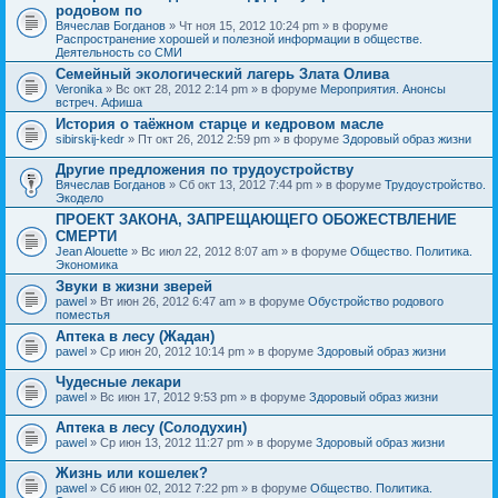
родовом по
Вячеслав Богданов
» Чт ноя 15, 2012 10:24 pm » в форуме
Распространение хорошей и полезной информации в обществе.
Деятельность со СМИ
Семейный экологический лагерь Злата Олива
Veronika
» Вс окт 28, 2012 2:14 pm » в форуме
Мероприятия. Анонсы
встреч. Афиша
История о таёжном старце и кедровом масле
sibirskij-kedr
» Пт окт 26, 2012 2:59 pm » в форуме
Здоровый образ жизни
Другие предложения по трудоустройству
Вячеслав Богданов
» Сб окт 13, 2012 7:44 pm » в форуме
Трудоустройство.
Экодело
ПРОЕКТ ЗАКОНА, ЗАПРЕЩАЮЩЕГО ОБОЖЕСТВЛЕНИЕ
СМЕРТИ
Jean Alouette
» Вс июл 22, 2012 8:07 am » в форуме
Общество. Политика.
Экономика
Звуки в жизни зверей
pawel
» Вт июн 26, 2012 6:47 am » в форуме
Обустройство родового
поместья
Аптека в лесу (Жадан)
pawel
» Ср июн 20, 2012 10:14 pm » в форуме
Здоровый образ жизни
Чудесные лекари
pawel
» Вс июн 17, 2012 9:53 pm » в форуме
Здоровый образ жизни
Аптека в лесу (Солодухин)
pawel
» Ср июн 13, 2012 11:27 pm » в форуме
Здоровый образ жизни
Жизнь или кошелек?
pawel
» Сб июн 02, 2012 7:22 pm » в форуме
Общество. Политика.