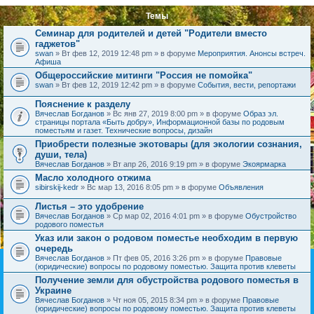
Темы
Семинар для родителей и детей "Родители вместо
гаджетов"
swan
» Вт фев 12, 2019 12:48 pm » в форуме
Мероприятия. Анонсы встреч.
Афиша
Общероссийские митинги "Россия не помойка"
swan
» Вт фев 12, 2019 12:42 pm » в форуме
События, вести, репортажи
Пояснение к разделу
Вячеслав Богданов
» Вс янв 27, 2019 8:00 pm » в форуме
Образ эл.
страницы портала «Быть добру», Информационной базы по родовым
поместьям и газет. Технические вопросы, дизайн
Приобрести полезные экотовары (для экологии сознания,
души, тела)
Вячеслав Богданов
» Вт апр 26, 2016 9:19 pm » в форуме
Экоярмарка
Масло холодного отжима
sibirskij-kedr
» Вс мар 13, 2016 8:05 pm » в форуме
Объявления
Листья – это удобрение
Вячеслав Богданов
» Ср мар 02, 2016 4:01 pm » в форуме
Обустройство
родового поместья
Указ или закон о родовом поместье необходим в первую
очередь
Вячеслав Богданов
» Пт фев 05, 2016 3:26 pm » в форуме
Правовые
(юридические) вопросы по родовому поместью. Защита против клеветы
Получение земли для обустройства родового поместья в
Украине
Вячеслав Богданов
» Чт ноя 05, 2015 8:34 pm » в форуме
Правовые
(юридические) вопросы по родовому поместью. Защита против клеветы