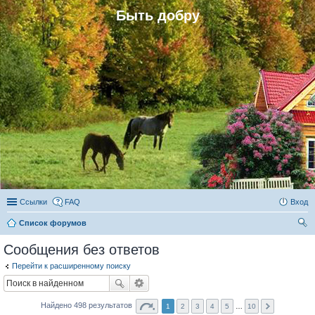
Быть добру
Ссылки
FAQ
Вход
Список форумов
ои
Сообщения без ответов
ск
Перейти к расширенному поиску
Найдено 498 результатов
1
2
3
4
5
…
10