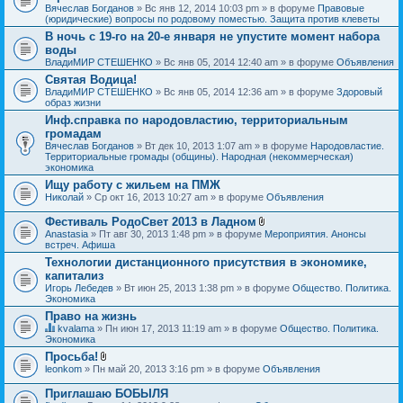
Вячеслав Богданов
» Вс янв 12, 2014 10:03 pm » в форуме
Правовые
(юридические) вопросы по родовому поместью. Защита против клеветы
В ночь с 19-го на 20-е января не упустите момент набора
воды
ВладиМИР СТЕШЕНКО
» Вс янв 05, 2014 12:40 am » в форуме
Объявления
Святая Водица!
ВладиМИР СТЕШЕНКО
» Вс янв 05, 2014 12:36 am » в форуме
Здоровый
образ жизни
Инф.справка по народовластию, территориальным
громадам
Вячеслав Богданов
» Вт дек 10, 2013 1:07 am » в форуме
Народовластие.
Территориальные громады (общины). Народная (некоммерческая)
экономика
Ищу работу с жильем на ПМЖ
Николай
» Ср окт 16, 2013 10:27 am » в форуме
Объявления
Фестиваль РодоСвет 2013 в Ладном
В
Anastasia
» Пт авг 30, 2013 1:48 pm » в форуме
Мероприятия. Анонсы
л
встреч. Афиша
о
Технологии дистанционного присутствия в экономике,
ж
капитализ
е
н
Игорь Лебедев
» Вт июн 25, 2013 1:38 pm » в форуме
Общество. Политика.
и
Экономика
я
Право на жизнь
kvalama
» Пн июн 17, 2013 11:19 am » в форуме
Общество. Политика.
Д
Экономика
а
Просьба!
н
В
leonkom
» Пн май 20, 2013 3:16 pm » в форуме
Объявления
н
л
а
о
я
Приглашаю БОБЫЛЯ
ж
т