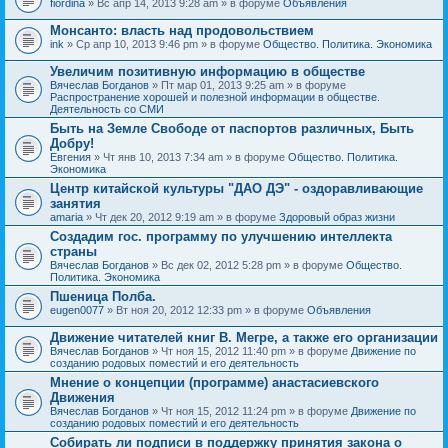
fiordina
» Вс апр 14, 2013 9:28 am » в форуме
Объявления
е
е
н
м
Монсанто: власть над продовольствием
и
а
я
ink
» Ср апр 10, 2013 9:46 pm » в форуме
Общество. Политика. Экономика
с
о
Увеличим позитивную информацию в обществе
д
е
Вячеслав Богданов
» Пт мар 01, 2013 9:25 am » в форуме
р
Распространение хорошей и полезной информации в обществе.
ж
Деятельность со СМИ
и
Быть на Земле Свободе от паспортов различных, Быть
т
Добру!
о
п
Евгения
» Чт янв 10, 2013 7:34 am » в форуме
Общество. Политика.
р
Экономика
о
Центр китайской культуры "ДАО ДЭ" - оздоравливающие
с
занятия
.
amaria
» Чт дек 20, 2012 9:19 am » в форуме
Здоровый образ жизни
Создадим гос. программу по улучшению интеллекта
страны
Вячеслав Богданов
» Вс дек 02, 2012 5:28 pm » в форуме
Общество.
Политика. Экономика
Пшеница Полба.
eugen0077
» Вт ноя 20, 2012 12:33 pm » в форуме
Объявления
Движение читателей книг В. Мегре, а также его организации
Вячеслав Богданов
» Чт ноя 15, 2012 11:40 pm » в форуме
Движение по
созданию родовых поместий и его деятельность
Мнение о концепции (программе) анастасиевского
Движения
Вячеслав Богданов
» Чт ноя 15, 2012 11:24 pm » в форуме
Движение по
созданию родовых поместий и его деятельность
Собирать ли подписи в поддержку принятия закона о