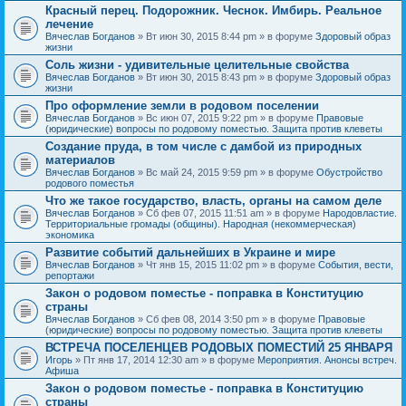
Красный перец. Подорожник. Чеснок. Имбирь. Реальное
лечение
Вячеслав Богданов
» Вт июн 30, 2015 8:44 pm » в форуме
Здоровый образ
жизни
Соль жизни - удивительные целительные свойства
Вячеслав Богданов
» Вт июн 30, 2015 8:43 pm » в форуме
Здоровый образ
жизни
Про оформление земли в родовом поселении
Вячеслав Богданов
» Вс июн 07, 2015 9:22 pm » в форуме
Правовые
(юридические) вопросы по родовому поместью. Защита против клеветы
Создание пруда, в том числе с дамбой из природных
материалов
Вячеслав Богданов
» Вс май 24, 2015 9:59 pm » в форуме
Обустройство
родового поместья
Что же такое государство, власть, органы на самом деле
Вячеслав Богданов
» Сб фев 07, 2015 11:51 am » в форуме
Народовластие.
Территориальные громады (общины). Народная (некоммерческая)
экономика
Развитие событий дальнейших в Украине и мире
Вячеслав Богданов
» Чт янв 15, 2015 11:02 pm » в форуме
События, вести,
репортажи
Закон о родовом поместье - поправка в Конституцию
страны
Вячеслав Богданов
» Сб фев 08, 2014 3:50 pm » в форуме
Правовые
(юридические) вопросы по родовому поместью. Защита против клеветы
ВСТРЕЧА ПОСЕЛЕНЦЕВ РОДОВЫХ ПОМЕСТИЙ 25 ЯНВАРЯ
Игорь
» Пт янв 17, 2014 12:30 am » в форуме
Мероприятия. Анонсы встреч.
Афиша
Закон о родовом поместье - поправка в Конституцию
страны