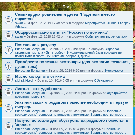
Темы
Семинар для родителей и детей "Родители вместо
гаджетов"
swan
» Вт фев 12, 2019 12:48 pm » в форуме
Мероприятия. Анонсы встреч.
Афиша
Общероссийские митинги "Россия не помойка"
swan
» Вт фев 12, 2019 12:42 pm » в форуме
События, вести, репортажи
Пояснение к разделу
Вячеслав Богданов
» Вс янв 27, 2019 8:00 pm » в форуме
Образ эл.
страницы портала «Быть добру», Информационной базы по родовым
поместьям и газет. Технические вопросы, дизайн
Приобрести полезные экотовары (для экологии сознания,
души, тела)
Вячеслав Богданов
» Вт апр 26, 2016 9:19 pm » в форуме
Экоярмарка
Масло холодного отжима
sibirskij-kedr
» Вс мар 13, 2016 8:05 pm » в форуме
Объявления
Листья – это удобрение
Вячеслав Богданов
» Ср мар 02, 2016 4:01 pm » в форуме
Обустройство
родового поместья
Указ или закон о родовом поместье необходим в первую
очередь
Вячеслав Богданов
» Пт фев 05, 2016 3:26 pm » в форуме
Правовые
(юридические) вопросы по родовому поместью. Защита против клеветы
Получение земли для обустройства родового поместья в
Украине
Вячеслав Богданов
» Чт ноя 05, 2015 8:34 pm » в форуме
Правовые
(юридические) вопросы по родовому поместью. Защита против клеветы