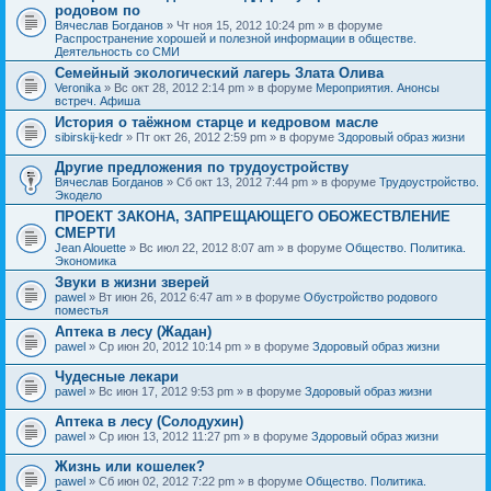
родовом по
Вячеслав Богданов
» Чт ноя 15, 2012 10:24 pm » в форуме
Распространение хорошей и полезной информации в обществе.
Деятельность со СМИ
Семейный экологический лагерь Злата Олива
Veronika
» Вс окт 28, 2012 2:14 pm » в форуме
Мероприятия. Анонсы
встреч. Афиша
История о таёжном старце и кедровом масле
sibirskij-kedr
» Пт окт 26, 2012 2:59 pm » в форуме
Здоровый образ жизни
Другие предложения по трудоустройству
Вячеслав Богданов
» Сб окт 13, 2012 7:44 pm » в форуме
Трудоустройство.
Экодело
ПРОЕКТ ЗАКОНА, ЗАПРЕЩАЮЩЕГО ОБОЖЕСТВЛЕНИЕ
СМЕРТИ
Jean Alouette
» Вс июл 22, 2012 8:07 am » в форуме
Общество. Политика.
Экономика
Звуки в жизни зверей
pawel
» Вт июн 26, 2012 6:47 am » в форуме
Обустройство родового
поместья
Аптека в лесу (Жадан)
pawel
» Ср июн 20, 2012 10:14 pm » в форуме
Здоровый образ жизни
Чудесные лекари
pawel
» Вс июн 17, 2012 9:53 pm » в форуме
Здоровый образ жизни
Аптека в лесу (Солодухин)
pawel
» Ср июн 13, 2012 11:27 pm » в форуме
Здоровый образ жизни
Жизнь или кошелек?
pawel
» Сб июн 02, 2012 7:22 pm » в форуме
Общество. Политика.