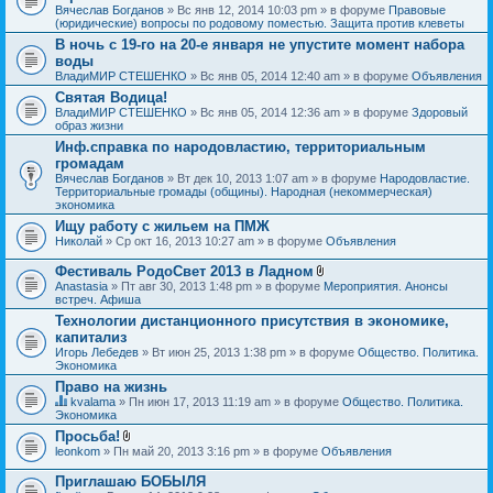
Вячеслав Богданов
» Вс янв 12, 2014 10:03 pm » в форуме
Правовые
(юридические) вопросы по родовому поместью. Защита против клеветы
В ночь с 19-го на 20-е января не упустите момент набора
воды
ВладиМИР СТЕШЕНКО
» Вс янв 05, 2014 12:40 am » в форуме
Объявления
Святая Водица!
ВладиМИР СТЕШЕНКО
» Вс янв 05, 2014 12:36 am » в форуме
Здоровый
образ жизни
Инф.справка по народовластию, территориальным
громадам
Вячеслав Богданов
» Вт дек 10, 2013 1:07 am » в форуме
Народовластие.
Территориальные громады (общины). Народная (некоммерческая)
экономика
Ищу работу с жильем на ПМЖ
Николай
» Ср окт 16, 2013 10:27 am » в форуме
Объявления
Фестиваль РодоСвет 2013 в Ладном
В
Anastasia
» Пт авг 30, 2013 1:48 pm » в форуме
Мероприятия. Анонсы
л
встреч. Афиша
о
Технологии дистанционного присутствия в экономике,
ж
капитализ
е
н
Игорь Лебедев
» Вт июн 25, 2013 1:38 pm » в форуме
Общество. Политика.
и
Экономика
я
Право на жизнь
kvalama
» Пн июн 17, 2013 11:19 am » в форуме
Общество. Политика.
Д
Экономика
а
Просьба!
н
В
leonkom
» Пн май 20, 2013 3:16 pm » в форуме
Объявления
н
л
а
о
я
Приглашаю БОБЫЛЯ
ж
т