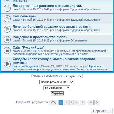
Экономика
Лекарственные растения в стамотологии.
pawel
» Вт май 15, 2012 9:41 pm » в форуме
Здоровый образ жизни
Сам себе врач
pawel
» Вт май 15, 2012 9:37 pm » в форуме
Здоровый образ жизни
Лечение болезней свежими овощными соками
pawel
» Вт май 15, 2012 9:26 pm » в форуме
Здоровый образ жизни
Рождение в пространстве любви
pawel
» Вт май 15, 2012 9:22 pm » в форуме
Объявления
Сайт "Русский дух"
pawel
» Вс май 13, 2012 9:15 am » в форуме
Распространение хорошей и
полезной информации в обществе. Деятельность со СМИ
Создаём коллективную мысль о законе родового
поместья
Вячеслав Богданов
» Сб мар 24, 2012 9:13 pm » в форуме
Правовые
(юридические) вопросы по родовому поместью. Защита против клеветы
Показать сообщения за
Найдено 498 результатов
1
2
3
4
5
…
10
Перейти