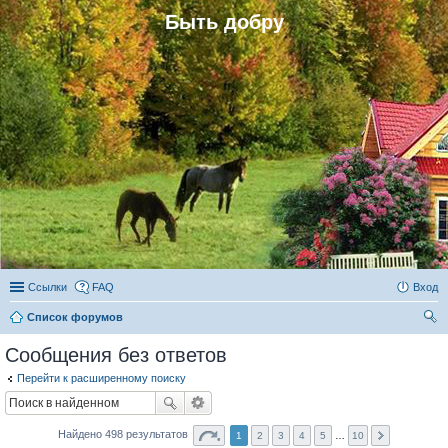
Быть добру
Ссылки
FAQ
Вход
Список форумов
ои
Сообщения без ответов
ск
Перейти к расширенному поиску
Найдено 498 результатов
1
2
3
4
5
…
10