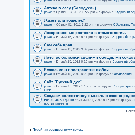
Аптека в лесу (Солодухин)
pawel
» Ср июн 13, 2012 11:27 pm » в форуме
Здоровый об
Жизнь или кошелек?
pawel
» Сб июн 02, 2012 7:22 pm » в форуме
Общество. По
Лекарственные растения в стамотологии.
pawel
» Вт май 15, 2012 9:41 pm » в форуме
Здоровый обр
Сам себе врач
pawel
» Вт май 15, 2012 9:37 pm » в форуме
Здоровый обр
Лечение болезней свежими овощными сокам
pawel
» Вт май 15, 2012 9:26 pm » в форуме
Здоровый обр
Рождение в пространстве любви
pawel
» Вт май 15, 2012 9:22 pm » в форуме
Объявления
Сайт "Русский дух"
pawel
» Вс май 13, 2012 9:15 am » в форуме
Распростране
СМИ
Создаём коллективную мысль о законе родов
Вячеслав Богданов
» Сб мар 24, 2012 9:13 pm » в форуме
против клеветы
Показ
Перейти к расширенному поиску