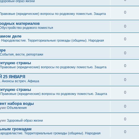
Здоровый образ жизни
0
Правовые (юридические) вопросы по родовому поместью. Защита
иродных материалов
0
Обустройство родового поместья
 самом деле
0
е
Народовластие. Территориальные громады (общины). Народная
ире
0
События, вести, репортажи
титуцию страны
0
Правовые (юридические) вопросы по родовому поместью. Защита
 25 ЯНВАРЯ
0
. Анонсы встреч. Афиша
титуцию страны
0
е
Правовые (юридические) вопросы по родовому поместью. Защита
мент набора воды
0
руме
Объявления
0
руме
Здоровый образ жизни
льным громадам
0
ародовластие. Территориальные громады (общины). Народная