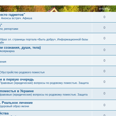
ОТВЕТЫ
есто гаджетов"
0
. Анонсы встреч. Афиша
а"
0
ти, репортажи
0
Образ эл. страницы портала «Быть добру», Информационной базы
айн
и сознания, души, тела)
0
Экоярмарка
0
ения
0
Обустройство родового поместья
им в первую очередь
0
Правовые (юридические) вопросы по родовому поместью. Защита
 поместья в Украине
0
равовые (юридические) вопросы по родовому поместью. Защита
. Реальное лечение
0
Здоровый образ жизни
йства
0