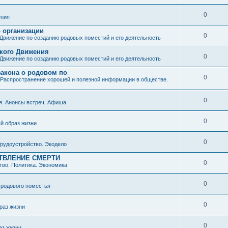
0
ния
о организации
0
Движение по созданию родовых поместий и его деятельность
ского Движения
0
Движение по созданию родовых поместий и его деятельность
закона о родовом по
0
Распространение хорошей и полезной информации в обществе.
0
я. Анонсы встреч. Афиша
0
й образ жизни
0
рудоустройство. Экодело
ТВЛЕНИЕ СМЕРТИ
0
во. Политика. Экономика
0
 родового поместья
0
раз жизни
0
аз жизни