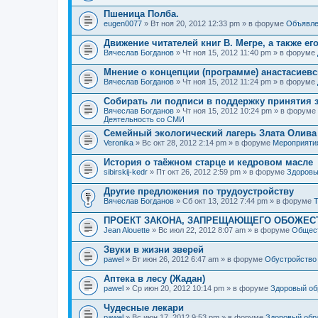
Пшеница Полба.
eugen0077
» Вт ноя 20, 2012 12:33 pm » в форуме
Объявле
Движение читателей книг В. Мегре, а также ег
Вячеслав Богданов
» Чт ноя 15, 2012 11:40 pm » в форуме
Мнение о концепции (программе) анастасиев
Вячеслав Богданов
» Чт ноя 15, 2012 11:24 pm » в форуме
Собирать ли подписи в поддержку принятия 
Вячеслав Богданов
» Чт ноя 15, 2012 10:24 pm » в форуме
Деятельность со СМИ
Семейный экологический лагерь Злата Олива
Veronika
» Вс окт 28, 2012 2:14 pm » в форуме
Мероприяти
История о таёжном старце и кедровом масле
sibirskij-kedr
» Пт окт 26, 2012 2:59 pm » в форуме
Здоровы
Другие предложения по трудоустройству
Вячеслав Богданов
» Сб окт 13, 2012 7:44 pm » в форуме
Т
ПРОЕКТ ЗАКОНА, ЗАПРЕЩАЮЩЕГО ОБОЖЕС
Jean Alouette
» Вс июл 22, 2012 8:07 am » в форуме
Общест
Звуки в жизни зверей
pawel
» Вт июн 26, 2012 6:47 am » в форуме
Обустройство
Аптека в лесу (Жадан)
pawel
» Ср июн 20, 2012 10:14 pm » в форуме
Здоровый об
Чудесные лекари
pawel
» Вс июн 17, 2012 9:53 pm » в форуме
Здоровый обр