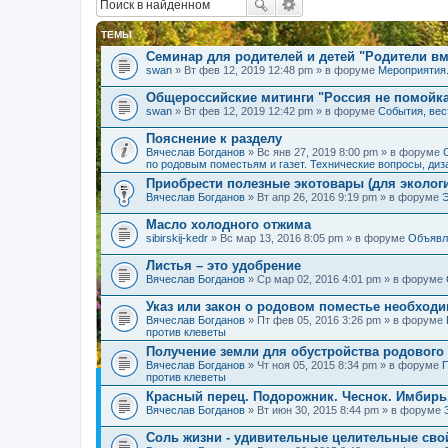
ТЕМЫ
Семинар для родителей и детей "Родители вм
swan
» Вт фев 12, 2019 12:48 pm » в форуме
Мероприятия
Общероссийские митинги "Россия не помойк
swan
» Вт фев 12, 2019 12:42 pm » в форуме
События, вес
Пояснение к разделу
Вячеслав Богданов
» Вс янв 27, 2019 8:00 pm » в форуме
по родовым поместьям и газет. Технические вопросы, диз
Приобрести полезные экотовары (для экологи
Вячеслав Богданов
» Вт апр 26, 2016 9:19 pm » в форуме
Масло холодного отжима
sibirskij-kedr
» Вс мар 13, 2016 8:05 pm » в форуме
Объявл
Листья – это удобрение
Вячеслав Богданов
» Ср мар 02, 2016 4:01 pm » в форуме
Указ или закон о родовом поместье необход
Вячеслав Богданов
» Пт фев 05, 2016 3:26 pm » в форуме
против клеветы
Получение земли для обустройства родового
Вячеслав Богданов
» Чт ноя 05, 2015 8:34 pm » в форуме
П
против клеветы
Красный перец. Подорожник. Чеснок. Имбирь
Вячеслав Богданов
» Вт июн 30, 2015 8:44 pm » в форуме
Соль жизни - удивительные целительные сво