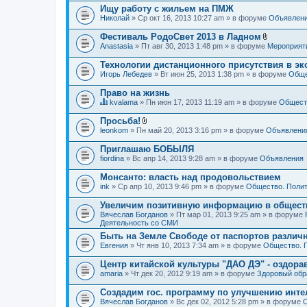
Ищу работу с жильем на ПМЖ
Николай
» Ср окт 16, 2013 10:27 am » в форуме
Объявлен
Фестиваль РодоСвет 2013 в Ладном
В
Anastasia
» Пт авг 30, 2013 1:48 pm » в форуме
Мероприят
л
о
Технологии дистанционного присутствия в эк
ж
Игорь Лебедев
» Вт июн 25, 2013 1:38 pm » в форуме
Обще
е
н
Право на жизнь
и
я
kvalama
» Пн июн 17, 2013 11:19 am » в форуме
Обществ
Д
а
Просьба!
н
В
leonkom
» Пн май 20, 2013 3:16 pm » в форуме
Объявлени
н
л
а
о
Приглашаю БОБЫЛЯ
я
ж
fiordina
т
» Вс апр 14, 2013 9:28 am » в форуме
Объявления
е
е
н
м
Монсанто: власть над продовольствием
и
а
я
ink
» Ср апр 10, 2013 9:46 pm » в форуме
Общество. Полит
с
о
Увеличим позитивную информацию в общест
д
Вячеслав Богданов
» Пт мар 01, 2013 9:25 am » в форуме
е
Деятельность со СМИ
р
ж
Быть на Земле Свободе от паспортов различ
и
Евгения
» Чт янв 10, 2013 7:34 am » в форуме
Общество. 
т
о
Центр китайской культуры "ДАО ДЭ" - оздор
п
amaria
р
» Чт дек 20, 2012 9:19 am » в форуме
Здоровый обр
о
с
Создадим гос. программу по улучшению инте
.
Вячеслав Богданов
» Вс дек 02, 2012 5:28 pm » в форуме
О