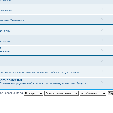
0
раз жизни
0
литика. Экономика
0
аз жизни
0
аз жизни
и
0
аз жизни
0
0
ние хорошей и полезной информации в обществе. Деятельность со
ого поместья
0
Правовые (юридические) вопросы по родовому поместью. Защита
ать сообщения за