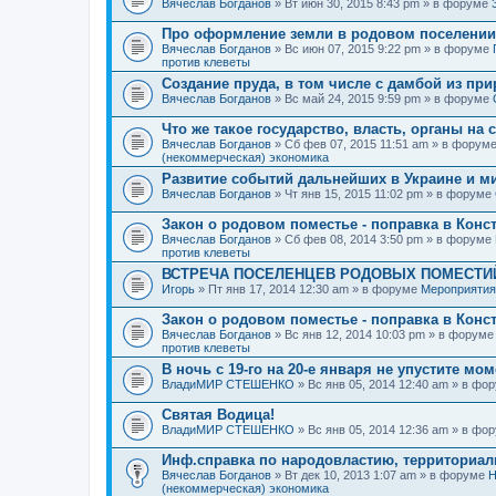
Вячеслав Богданов
» Вт июн 30, 2015 8:43 pm » в форуме
Про оформление земли в родовом поселении
Вячеслав Богданов
» Вс июн 07, 2015 9:22 pm » в форуме
против клеветы
Создание пруда, в том числе с дамбой из пр
Вячеслав Богданов
» Вс май 24, 2015 9:59 pm » в форуме
Что же такое государство, власть, органы на
Вячеслав Богданов
» Сб фев 07, 2015 11:51 am » в форум
(некоммерческая) экономика
Развитие событий дальнейших в Украине и м
Вячеслав Богданов
» Чт янв 15, 2015 11:02 pm » в форуме
Закон о родовом поместье - поправка в Конс
Вячеслав Богданов
» Сб фев 08, 2014 3:50 pm » в форуме
против клеветы
ВСТРЕЧА ПОСЕЛЕНЦЕВ РОДОВЫХ ПОМЕСТИЙ
Игорь
» Пт янв 17, 2014 12:30 am » в форуме
Мероприятия
Закон о родовом поместье - поправка в Конс
Вячеслав Богданов
» Вс янв 12, 2014 10:03 pm » в форум
против клеветы
В ночь с 19-го на 20-е января не упустите мо
ВладиМИР СТЕШЕНКО
» Вс янв 05, 2014 12:40 am » в фо
Святая Водица!
ВладиМИР СТЕШЕНКО
» Вс янв 05, 2014 12:36 am » в фо
Инф.справка по народовластию, территориа
Вячеслав Богданов
» Вт дек 10, 2013 1:07 am » в форуме
Н
(некоммерческая) экономика