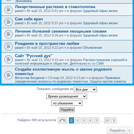
Экономика
Лекарственные растения в стамотологии.
pawel
» Вт май 15, 2012 9:41 pm » в форуме
Здоровый образ жизни
Сам себе врач
pawel
» Вт май 15, 2012 9:37 pm » в форуме
Здоровый образ жизни
Лечение болезней свежими овощными соками
pawel
» Вт май 15, 2012 9:26 pm » в форуме
Здоровый образ жизни
Рождение в пространстве любви
pawel
» Вт май 15, 2012 9:22 pm » в форуме
Объявления
Сайт "Русский дух"
pawel
» Вс май 13, 2012 9:15 am » в форуме
Распространение хорошей и
полезной информации в обществе. Деятельность со СМИ
Создаём коллективную мысль о законе родового
поместья
Вячеслав Богданов
» Сб мар 24, 2012 9:13 pm » в форуме
Правовые
(юридические) вопросы по родовому поместью. Защита против клеветы
Показать сообщения за
Найдено 498 результатов
1
2
3
4
5
…
10
Перейти