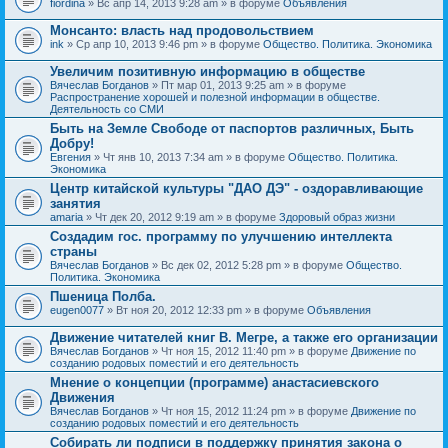
fiordina
» Вс апр 14, 2013 9:28 am » в форуме
Объявления
е
е
н
м
Монсанто: власть над продовольствием
и
а
я
ink
» Ср апр 10, 2013 9:46 pm » в форуме
Общество. Политика. Экономика
с
о
Увеличим позитивную информацию в обществе
д
е
Вячеслав Богданов
» Пт мар 01, 2013 9:25 am » в форуме
р
Распространение хорошей и полезной информации в обществе.
ж
Деятельность со СМИ
и
Быть на Земле Свободе от паспортов различных, Быть
т
Добру!
о
п
Евгения
» Чт янв 10, 2013 7:34 am » в форуме
Общество. Политика.
р
Экономика
о
Центр китайской культуры "ДАО ДЭ" - оздоравливающие
с
занятия
.
amaria
» Чт дек 20, 2012 9:19 am » в форуме
Здоровый образ жизни
Создадим гос. программу по улучшению интеллекта
страны
Вячеслав Богданов
» Вс дек 02, 2012 5:28 pm » в форуме
Общество.
Политика. Экономика
Пшеница Полба.
eugen0077
» Вт ноя 20, 2012 12:33 pm » в форуме
Объявления
Движение читателей книг В. Мегре, а также его организации
Вячеслав Богданов
» Чт ноя 15, 2012 11:40 pm » в форуме
Движение по
созданию родовых поместий и его деятельность
Мнение о концепции (программе) анастасиевского
Движения
Вячеслав Богданов
» Чт ноя 15, 2012 11:24 pm » в форуме
Движение по
созданию родовых поместий и его деятельность
Собирать ли подписи в поддержку принятия закона о