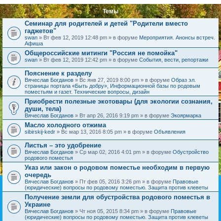
Темы
Семинар для родителей и детей "Родители вместо
гаджетов"
swan
» Вт фев 12, 2019 12:48 pm » в форуме
Мероприятия. Анонсы встреч.
Афиша
Общероссийские митинги "Россия не помойка"
swan
» Вт фев 12, 2019 12:42 pm » в форуме
События, вести, репортажи
Пояснение к разделу
Вячеслав Богданов
» Вс янв 27, 2019 8:00 pm » в форуме
Образ эл.
страницы портала «Быть добру», Информационной базы по родовым
поместьям и газет. Технические вопросы, дизайн
Приобрести полезные экотовары (для экологии сознания,
души, тела)
Вячеслав Богданов
» Вт апр 26, 2016 9:19 pm » в форуме
Экоярмарка
Масло холодного отжима
sibirskij-kedr
» Вс мар 13, 2016 8:05 pm » в форуме
Объявления
Листья – это удобрение
Вячеслав Богданов
» Ср мар 02, 2016 4:01 pm » в форуме
Обустройство
родового поместья
Указ или закон о родовом поместье необходим в первую
очередь
Вячеслав Богданов
» Пт фев 05, 2016 3:26 pm » в форуме
Правовые
(юридические) вопросы по родовому поместью. Защита против клеветы
Получение земли для обустройства родового поместья в
Украине
Вячеслав Богданов
» Чт ноя 05, 2015 8:34 pm » в форуме
Правовые
(юридические) вопросы по родовому поместью. Защита против клеветы