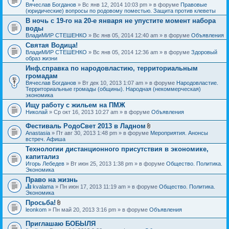
Вячеслав Богданов
» Вс янв 12, 2014 10:03 pm » в форуме
Правовые
(юридические) вопросы по родовому поместью. Защита против клеветы
В ночь с 19-го на 20-е января не упустите момент набора
воды
ВладиМИР СТЕШЕНКО
» Вс янв 05, 2014 12:40 am » в форуме
Объявления
Святая Водица!
ВладиМИР СТЕШЕНКО
» Вс янв 05, 2014 12:36 am » в форуме
Здоровый
образ жизни
Инф.справка по народовластию, территориальным
громадам
Вячеслав Богданов
» Вт дек 10, 2013 1:07 am » в форуме
Народовластие.
Территориальные громады (общины). Народная (некоммерческая)
экономика
Ищу работу с жильем на ПМЖ
Николай
» Ср окт 16, 2013 10:27 am » в форуме
Объявления
Фестиваль РодоСвет 2013 в Ладном
В
Anastasia
» Пт авг 30, 2013 1:48 pm » в форуме
Мероприятия. Анонсы
л
встреч. Афиша
о
Технологии дистанционного присутствия в экономике,
ж
капитализ
е
н
Игорь Лебедев
» Вт июн 25, 2013 1:38 pm » в форуме
Общество. Политика.
и
Экономика
я
Право на жизнь
kvalama
» Пн июн 17, 2013 11:19 am » в форуме
Общество. Политика.
Д
Экономика
а
Просьба!
н
В
leonkom
» Пн май 20, 2013 3:16 pm » в форуме
Объявления
н
л
а
о
я
Приглашаю БОБЫЛЯ
ж
т