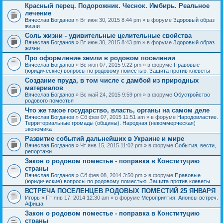
Красный перец. Подорожник. Чеснок. Имбирь. Реальное
лечение
Вячеслав Богданов
» Вт июн 30, 2015 8:44 pm » в форуме
Здоровый образ
жизни
Соль жизни - удивительные целительные свойства
Вячеслав Богданов
» Вт июн 30, 2015 8:43 pm » в форуме
Здоровый образ
жизни
Про оформление земли в родовом поселении
Вячеслав Богданов
» Вс июн 07, 2015 9:22 pm » в форуме
Правовые
(юридические) вопросы по родовому поместью. Защита против клеветы
Создание пруда, в том числе с дамбой из природных
материалов
Вячеслав Богданов
» Вс май 24, 2015 9:59 pm » в форуме
Обустройство
родового поместья
Что же такое государство, власть, органы на самом деле
Вячеслав Богданов
» Сб фев 07, 2015 11:51 am » в форуме
Народовластие.
Территориальные громады (общины). Народная (некоммерческая)
экономика
Развитие событий дальнейших в Украине и мире
Вячеслав Богданов
» Чт янв 15, 2015 11:02 pm » в форуме
События, вести,
репортажи
Закон о родовом поместье - поправка в Конституцию
страны
Вячеслав Богданов
» Сб фев 08, 2014 3:50 pm » в форуме
Правовые
(юридические) вопросы по родовому поместью. Защита против клеветы
ВСТРЕЧА ПОСЕЛЕНЦЕВ РОДОВЫХ ПОМЕСТИЙ 25 ЯНВАРЯ
Игорь
» Пт янв 17, 2014 12:30 am » в форуме
Мероприятия. Анонсы встреч.
Афиша
Закон о родовом поместье - поправка в Конституцию
страны