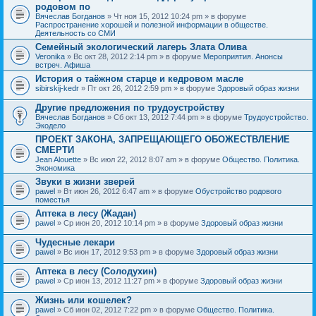
родовом по
Вячеслав Богданов
» Чт ноя 15, 2012 10:24 pm » в форуме
Распространение хорошей и полезной информации в обществе.
Деятельность со СМИ
Семейный экологический лагерь Злата Олива
Veronika
» Вс окт 28, 2012 2:14 pm » в форуме
Мероприятия. Анонсы
встреч. Афиша
История о таёжном старце и кедровом масле
sibirskij-kedr
» Пт окт 26, 2012 2:59 pm » в форуме
Здоровый образ жизни
Другие предложения по трудоустройству
Вячеслав Богданов
» Сб окт 13, 2012 7:44 pm » в форуме
Трудоустройство.
Экодело
ПРОЕКТ ЗАКОНА, ЗАПРЕЩАЮЩЕГО ОБОЖЕСТВЛЕНИЕ
СМЕРТИ
Jean Alouette
» Вс июл 22, 2012 8:07 am » в форуме
Общество. Политика.
Экономика
Звуки в жизни зверей
pawel
» Вт июн 26, 2012 6:47 am » в форуме
Обустройство родового
поместья
Аптека в лесу (Жадан)
pawel
» Ср июн 20, 2012 10:14 pm » в форуме
Здоровый образ жизни
Чудесные лекари
pawel
» Вс июн 17, 2012 9:53 pm » в форуме
Здоровый образ жизни
Аптека в лесу (Солодухин)
pawel
» Ср июн 13, 2012 11:27 pm » в форуме
Здоровый образ жизни
Жизнь или кошелек?
pawel
» Сб июн 02, 2012 7:22 pm » в форуме
Общество. Политика.