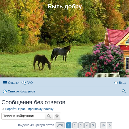
Быть добру
Ссылки
FAQ
Вход
Список форумов
ои
Сообщения без ответов
ск
Перейти к расширенному поиску
Найдено 498 результатов
1
2
3
4
5
…
10